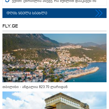
ექიმი: ცნობილია ასევე, რა მუხლით დააკავეს ის
09:52 / 07-08-2026
მიიღო თუ არა გამოძიებამ
"მეტასგან" რაიმე მონაცემები? -
დღის ყველა სიახლე
რას პასუხობს კითხვაზე ნია
იმნაძის ადვოკატი
FLY.GE
09:25 / 07-08-2026
"დასრულდა 9-თვიანი კოშმარი
570 ოჯახისთვის" - "სფერო
ჰოლდინგის" თანამშრომლებს
განაჩენი გამოუტანეს: რა
სასჯელი ელოდებათ სოფიკო
პეტრიაშვილსა და გივი
წულეისკირს
19:42 / 06-08-2026
"იმნაძემ მის მეგობრებს
ალექსანდრე გაბაშვილს და
თბილისი - ანტალია 823.70 ლარიდან
გიორგი მალანიას უთხრა,
თითქოსდა მისი მასწავლებელი,
გიგა ავალიანი ზედმეტ
ყურადღებას იჩენდა მის
მიმართ, რითაც გაბაშვილი
წააქეზა" - პროკურატურა