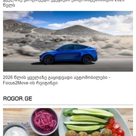
"მამის მიერ ცოტნესთვის
წელს
დატოვებულ სახლში
თვითნებურად ცხოვრობს
ადამიანი, რომელიც ზვიადის
ანდერძში ერთი სიტყვითაც კი
არ არის მოხსენიებული" - ანა
ჯაბაური
09:32 / 05-08-2026
"4 დღე უწყლოდ და უპუროდ
გაატარეს, მათ სიცოცხლე
დავუბრუნეთ" - ქართველი
მეზღვაური წერს, რომ 36
მიგრანტი, მათ შორის, ორსული
გოგონა გადაარჩინა
2026 წლის ყველაზე გაყიდვადი ავტომობილები -
Focus2Move-ის რეიტინგი
12:20 / 04-08-2026
"როცა კანონიკიდან
გამომდინარე, მართებულად
ROGOR.GE
მიგვაჩნია, რომ ადამიანის
გასვენება ტაძრიდან არ მოხდეს,
ეს მგლოვიარეს ისეთი
სიყვარულითა უნდა ავუხსნათ,
რომ შფოთვა არ დაიბადოს" -
დედა სიდონია
16:02 / 03-08-2026