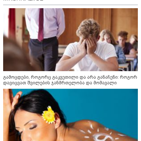
09:05 / 07-08-2026
მკვლელობა პირდაპირ ეთერში:
ცნობილ "ტიკტოკერს" ლაივის
დროს ესროლეს, ის ადგილზე
გარდაიცვალა - რას ამბობს
მომხდარზე მექსიკის პოლიცია
23:15 / 06-08-2026
გამოცდები, როგორც გაკვეთილი და არა განაჩენი: როგორ
“არ მინდა, ბაიდენივით
დავიცვათ შვილების ჯანმრთელობა და მომავალი
სცენიდან გადავარდეს“ -
დონალდ ტრამპის სიტყვით
გამოსვლისას დამსწრეები
სახალისო შემთხვევის მოწმენი
გახდნენ
23:45 / 05-08-2026
ტრაგედია შოტლანდიაში - 35
წლის მამას 9 წლის
ქალიშვილის მკვლელობაში
ედება ბრალი