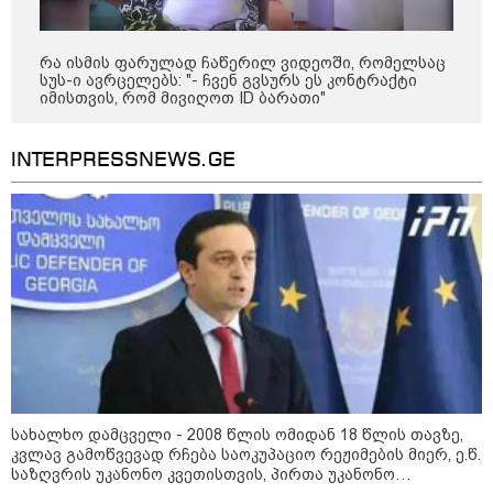
რა ისმის ფარულად ჩაწერილ ვიდეოში, რომელსაც
სუს-ი ავრცელებს: "- ჩვენ გვსურს ეს კონტრაქტი
იმისთვის, რომ მივიღოთ ID ბარათი"
INTERPRESSNEWS.GE
14:14 / 06-08-2026
"მეც ერთ-ერთი მათგანი ვიყავი, ვინც
ლიფტში გაიჭედა" - ლევან მახაშვილი
09:35 / 07-08-2026
"საქართველო გადავარჩინეთ,
რადგან რუსეთმა ვერ მიაღწია
ვერცერთ სტრატეგიულ მიზანს" -
რას წერს სააკაშვილი აგვისტოს
ომზე
სახალხო დამცველი - 2008 წლის ომიდან 18 წლის თავზე,
კვლავ გამოწვევად რჩება საოკუპაციო რეჟიმების მიერ, ე.წ.
09:00 / 07-08-2026
საზღვრის უკანონო კვეთისთვის, პირთა უკანონო
18 წელი აგვისტოს ომიდან -