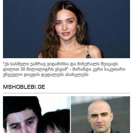
განმავლობაში
წარმოუდგენელი
ფსიქოლოგიური ტერორის ქვეშ
არის" - რას აცხადებს ნია
კატეგორიის ყველა სიახლე
იმნაძის ადვოკატი?
რატომ ჩაბნელდა საქართველო
მესამედ: საბოტაჟი, ტექნიკური
"ეს სასმელი უამრავ ვიტამინსა და მინერალს შეიცავს.
ხარვეზი თუ
დილით 30 მილილიტრს ვსვამ" - მირანდა კერი საკუთარი
არაპროფესიონალიზმი?! -
უჩვეულო დიეტის დეტალებს ასახელებს
სანდრო თვალჭრელიძის ანალიზი
MSHOBLEBI.GE
ჩაკეტილი „პოლიტიკური
სამკუთხედი“ - კულუარული
თამაშები, რომლებიც დიდი
სისხლის ფასად ჯდება
„ოქტომბრისთვის საქართველოს
არჩევანის გაკეთება მოუწევს...