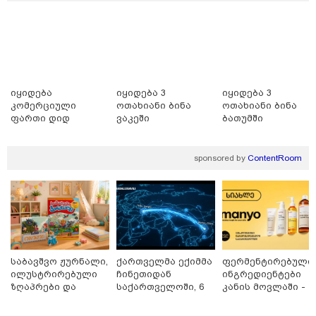
22:10 / 06-08-2026
ატრაქციონი მწყობრიდან
გამოვიდა და ვიზიტორები
ჰაერში თავდაყირა
დაკიდებული დატოვა -
ამსხევლი კადრები ინტერნეტში
იყიდება
იყიდება 3
იყიდება 3
ვირუსულად გავრცელდა (ნიუ-
კომერციული
ოთახიანი ბინა
ოთახიანი ბინა
ჯერსი)
ფართი დიდ
ვაკეში
ბათუმში
დიღომში
23:45 / 06-08-2026
ექსპედიცია “ტარაიას ობიექტი“ -
89 წლის შემდეგ, მფრინავი
sponsored by
ContentRoom
ამელია ერჰარტის დაკარგული
თვითმფრინავის ძებნა კვლავ
განახლდა
საბავშვო ჟურნალი,
ქართველმა ექიმმა
ფერმენტირებული
ილუსტრირებული
ჩინეთიდან
ინგრედიენტები
თბილისი - ანტალია 823.70
ზღაპრები და
საქართველოში, 6
კანის მოვლაში -
ლარიდან
მაგნიტური
000 კილომეტრის
კორეული
სათამაშო 9.90
დაშორებით,
ინოვაციური