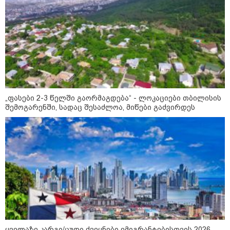
„ფასები 2-3 წელში გაორმაგდება“ - ლოკაციები თბილისის
შემოგარენში, სადაც შესაძლოა, მიწები გაძვირდეს
10:58 / 06-08-2026
"დადგება დრო და თქვენი დღევანდელი
"პოსტაობა" საკუთარ თავთან
შეგარცხვენთ... თქვენი შეცდომა არის
დანაშაულის ტოლფასი" - ეკა კუპატაძე
ნანუკა ჟორჟოლიანს
09:33 / 05-08-2026
ყველაზე კარგი/ცუდი ქვეყნები ემიგრანტებისთვის 2026