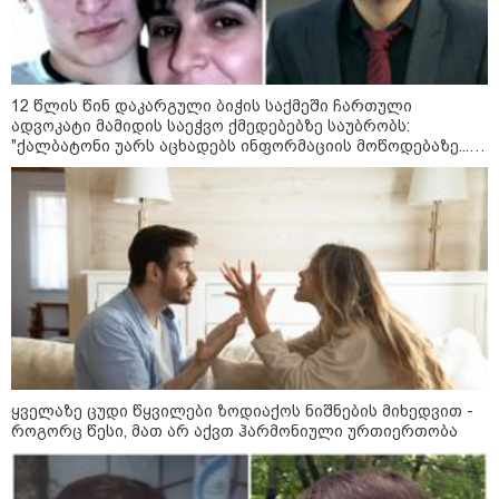
„ორ სკამზე ჯდომის“
შესაძლებლობა შეიძლება
დასრულდეს“ - მირიან
მირიანაშვილის ანალიზი
12 წლის წინ დაკარგული ბიჭის საქმეში ჩართული
ჯარისკაცი, რომელიც 29 წელი
ადვოკატი მამიდის საეჭვო ქმედებებზე საუბრობს:
იბრძოდა, რადგან ომის
დამთავრების არ სჯეროდა...
"ქალბატონი უარს აცხადებს ინფორმაციის მოწოდებაზე...
წლობით მიმდინარეობდა საქმის ჩაფარცხვის ოპერაცია"
მეცნიერება
ყველაზე ცუდი წყვილები ზოდიაქოს ნიშნების მიხედვით -
როგორც წესი, მათ არ აქვთ ჰარმონიული ურთიერთობა