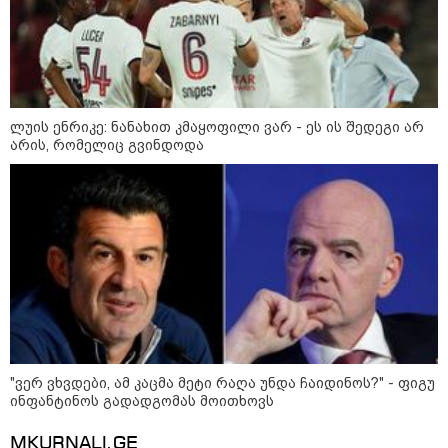
ლუის ენრიკე: ნანახით კმაყოფილი ვარ - ეს ის შედეგი არ
არის, რომელიც გვინდოდა
10:52 / 06-08-2026
ვაშინგტონს რაკეტების დეფიციტი აქვს? -
მედიის ცნობით, დონალდ ტრამპი პიტ
ჰეგსეთს დაუპირისპირდა: დეტალები
"ვერ ვხვდები, ამ კაცმა მეტი რაღა უნდა ჩაიდინოს?" - ფიგუ
09:52 / 07-08-2026
ინფანტინოს გადადგომას მოითხოვს
"რაკეტები ჩვენც გვჭირდება" -
დონალდ ტრამპი უკრაინისთვის
Patriot-ის რაკეტების გაგზავნაზე
MKURNALI.GE