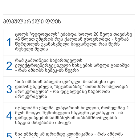
პოპულარული დღეს
ცოლს "დედოფალს" ეძახდა, ხოლო 20 წელი თავისზე
46 წლით უმცროს რუს ქალთან ცხოვრობდა - ზურაბ
წერეთლის უკანასკნელი სიყვარული: რას წერს
რუსული მედია
რამ გამოიწვია საქართველოს
ელექტროენერგეტიკული სისტემის სრული გათიშვა
- რას ამბობს სემეკ-ის წევრი
"ნია იმნაძის სახლში ფარული მოსასმენი იყო
დამონტაჟებული, "მეტასთანაც" თანამშრომლობდა
პროკურატურა" - რა დეტალებზე საუბრობს
პროკურატურა
13:59 / 06-08-2026
იტალიაში ქალმა, ლატარიის ბილეთი, რომელმაც 1
ნიკა მელიას სასამართლოს
მლნ მოიგო, შემთხვევით ნაგავში გადააგდო - ის
უპატივცემლობის ფაქტზე 1 წლით და 6
დასუფთავების სამსახურის თანამშრომლებმა
ნაგვის მანქანაში იპოვეს
თვით თავისუფლების აღკვეთა მიესაჯა
ნია იმნაძე ამ დრომდე კლინიკაშია - რას ამბობს