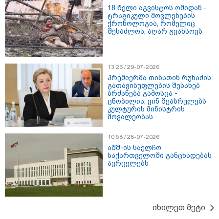
18 წელი აგვისტოს ომიდან -
ტრაგიკული მოვლენების
მნიშვნელოვანი ინფორმაცია
ქრონოლოგია, რომელიც
შესაძლოა, აღარ გვახსოვს
13:26 / 29-07-2026
პრემიერმა თინათინ რუხაძის
გათავისუფლების შესახებ
ბრძანება გამოსცა -
ცნობილია, ვინ შეასრულებს
კულტურის მინისტრის
მოვალეობას
10:58 / 28-07-2026
11:13 / 05-08-2026
აშშ-ის საელჩო
Hisense წარმოგიდგენთ გზავნილს "ინოვაციები
საქართველოში განცხადებას
უკეთესი ცხოვრებისათვის" FIFA-ს 2026 წლის
ავრცელებს
მსოფლიო ჩემპიონატზე™
სამართალი
იხილეთ მეტი