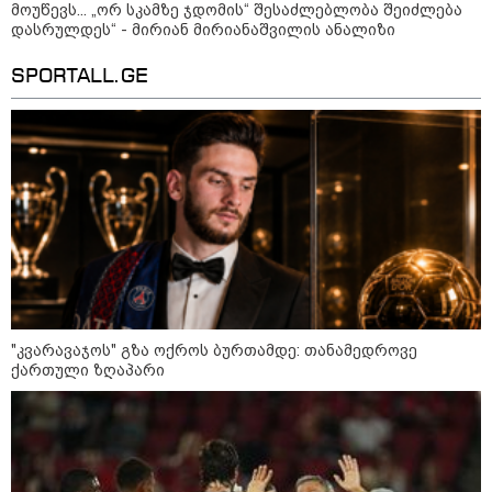
მოუწევს... „ორ სკამზე ჯდომის“ შესაძლებლობა შეიძლება
დასრულდეს“ - მირიან მირიანაშვილის ანალიზი
რა უნდა გავაკეთოთ პირველ
რიგში შუქის გამორთვისას: 5
მნიშვნელოვანი ნაბიჯი
SPORTALL.GE
1-დღიანი ტურები თბილისიდან:
სად წავიდეთ დილით და
დავბრუნდეთ საღამოს?
"კვარავაჯოს" გზა ოქროს ბურთამდე: თანამედროვე
მსოფლიო
ქართული ზღაპარი