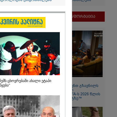
თვის
ი
და
მნიშვნელოვანი ინფორმაცია
ამბობს
ძე
მდეგ
ჩემს ცხოვრებაში ახალი ეტაპი
11:13 / 05-08-2026
2026
წყება“
Hisense წარმოგიდგენთ გზავნილს
"ინოვაციები უკეთესი
 რუსეთ-
ცხოვრებისათვის" FIFA-ს 2026 წლის
ოს ომის მე-18
მსოფლიო ჩემპიონატზე™
ან
ბით
რაციულ
 სახელმწიფო
აეშვა