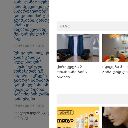
ვარ.. ფანატიკურად
ვარ შეყვარებული
საქართველოზე" -
გაიცანით მარტინ
თბილისი - ანტალია
თბ
გუიმჯიანი, ქართულ
944.80 ლარიდან
17
ენასა და
SS.GE
საქართველოზე
შეყვარებული სომეხი
ბიჭი
09:36 / 08-08-2026
Faceამბები
"ეს გაფრთხილება
უნდა გახდეს
ყველასთვის" -
ოკუპირებული
ქირავდება 2
იყიდება 3 ო
აფხაზეთის ე.წ.
ოთახიანი ბინა
ბინა დიდ დ
საგარეო უწყება
ისანში
გიორგი ბარამიძის
განცხადებასთან
დაკავშირებით
გამოძიების დაწყებას
ეხმაურება
08:56 / 08-08-2026
იხილეთ დღის ყველა
სიახლე