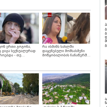
ძიების დაწყებას
/ 08-08-2026
19:05 / 07-08-
ურება
სდროს მითქვამს,
"2008 წელ
ჩვენები
გადავარჩინ
ბაწეულს ან
წლის "გამა
ვევებულს
იზეიმეთ, ს
პ
ტდნენ", ეგ
ქართული 
გ
დროს მინახავს და
კატასტროფ
გ
აიმე ფაქტი ვიცი" -
რუსმა ჯარი
დ
გი ბარამიძე
შიდა ღალ
კატეგორიის ყველა სიახლე
მ
გაინაღდა" 
გ
სააკაშვილ
ვონ ერთი გოგონა,
რა ისმინს სახლში
ც გიგა სექსუალურად
დაყენებული მომსასმენი
როებდა - თუ
მოწყობილობის ჩანაწერში,
ჩნდება 10 000 ლარს
სადაც ნია იმნაძე მამას
ციალურად, სახალხოდ
ესაუბრება?
ვცემ" - ეკა კუპატაძე
ხადებას ავრცელებს
ა
უსთაველზე მდებარე
„ფასები 2-3 წელში
ნ
სტუმროები 40-50%-
გაორმაგდება“ -
„