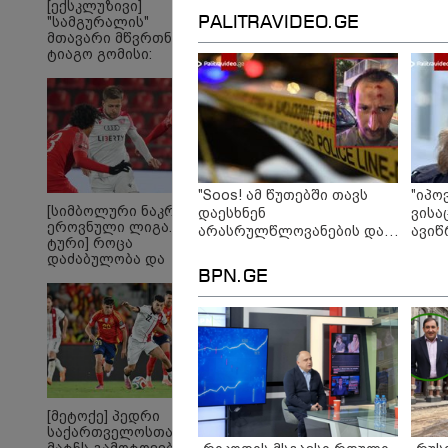
[ექსკლუზივი]
გამო
PALITRAVIDEO.GE
"სამგურალის"
08:49 
ეხმა
მთავარი მწვრთნელი
"არა
ტიაგო გომისი:
რომ 
"საქართველო
ხელე
ტალანტების
დატყ
ქვეყანაა"!
"ხვრე
არას
არც რ
გიორ
"Soos! ამ წუთებში თავს
"იპო
[სიმბოლური ნაკრები.
დაესხნენ
ვისა
ეროვნული ლიგა. XXX
არასრულწლოვანების და
ავიწ
ტური] როცა
სავარაუდოდ არა მარტო
გამო
დაძაბულობა და
არასრულწლოვანების
ოფი
ხარისხი ერთად არ
BPN.GE
ჯგუფი" - რა ინფორმაციას
გადა
არიან...
ავრცელებს ადვოკატი?
განც
[მეტოქე] პედრი
„რიკოთის მსგავსი
„რ
საქართველოსთან
რთული საინჟინრო
სა
მატჩს გამოტოვებს