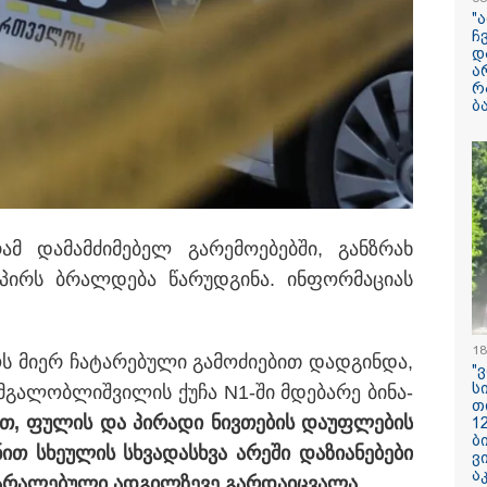
ენასა და საქა
"
შეყვარებული სო
ჩ
დ
ა
"განიხილავდნე
რ
ჩაიდინა გაბაშვ
ბ
დანაშაული" - გ
ავალიანის საქმ
პროკურორი ნია 
მამის დიალოგი
სოვს, სანაპიროზე
ჩანაწერის შინა
ლი სიმინდი“, "ცივი
ასაჯაროებს
ელა“ "საზამთრო...
2008 წლის რუსე
მ და­მამ­ძი­მე­ბელ გა­რე­მო­ე­ბებ­ში, გან­ზრახ
საქართველოს ომ
რს ბრალ­დე­ბა წა­რუდ­გი­ნა. ინ­ფორ­მა­ცი­ას
წლისთავთან და
ადმინისტრაციუ
სახელმწიფო დ
დაეშვა
18
როს მიერ ჩა­ტა­რე­ბუ­ლი გა­მო­ძი­ე­ბით დად­გინ­და,
"
დედამიწაზე სი
ს
გა­ლობ­ლიშ­ვი­ლის ქუჩა N1-ში მდე­ბა­რე ბი­ნა­
წარმოშობის შეს
თ
არსებული თეორ
ით, ფუ­ლის და პი­რა­დი ნივ­თე­ბის და­უფ­ლე­ბის
1
თავდაყირა დგებ
ბ
აღმოაჩინეს მეც
თ სხე­უ­ლის სხვა­დას­ხვა არე­ში და­ზი­ა­ნე­ბე­ბი
ვ
ა
ზა­რა­ლე­ბუ­ლი ად­გილ­ზე­ვე გარ­და­იც­ვა­ლა.