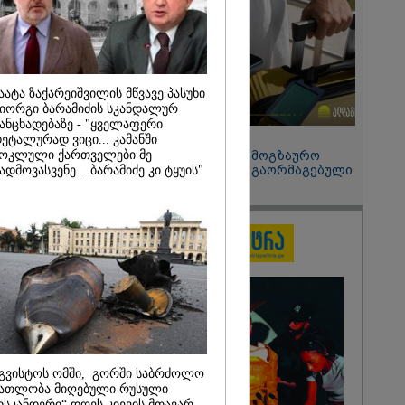
2026
ს საქართველო
ეთ - აი, 2012
რჯვება" ვინც
წორედ ეგ იყო
აატა ზაქარეიშვილის მწვავე პასუხი
ისტორიული
იორგი ბარამიძის სკანდალურ
ა და რაც
ანცხადებაზე - "ყველაფერი
თ ვერ აიღო,
15:49 / 06-08-2026
ეტალურად ვიცი... კამანში
ატით
ოკლული ქართველები მე
შეიძინე ალდაგის სამოგზაურო
- მიხეილ
დაზღვევა და მიიღე გაორმაგებული
ადმოვასვენე... ბარამიძე კი ტყუის"
ი
ინტერნეტი
გვისტოს ომში, გორში საბრძოლო
ათლობა მიღებული რუსული
ისკანდერი“ დღეს კიევის მთავარ