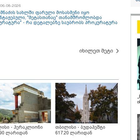
"საქართველოს
/ 06-08-2026
თქვენზე ნაკლებ
 იმნაძის სახლში ფარული მოსასმენი იყო
მებრძოლის დე
ნტაჟებული, "მეტასთანაც" თანამშრომლობდა
ურატურა" - რა დეტალებზე საუბრობს პროკურატურა
ვატირე!" - რას 
გიორგი ბარამი
პროკურატურის
განცხადების შე
იხილეთ მეტი
„
/ 08-08-2026
08:52 / 08-08-
ი
გაფრთხილება უნდა
2008 წლის
ს ყველასთვის" -
საქართველ
ირებული აფხაზეთის
წლისთავთ
საგარეო უწყება
დაკავშირე
ისი - ჰერაკლიონი
თბილისი - ბუდაპეშტი
გი ბარამიძის
ადმინისტ
.90 ლარიდან
617.20 ლარიდან
ხადებასთან
შენობებზე
ვშირებით
დროშები დ