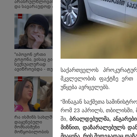
არასრულწლოვანების
და სავარაუდოდ არა
მარტო
არასრულწლოვანების
ჯგუფი" - რა
ინფორმაციას
ავრცელებს
ადვოკატი?
ბავშვობიდან რაც მახ
შეძახილებიდან: "ცხე
"იპოვონ ერთი
გოგონა, ვისაც გიგა
სასმელები“, "ბურბუშ
სექსუალურად
ავიწროებდა - თუ
სა­ქარ­თვე­ლოს პრო­კუ­რა­ტუ­რა
გამოჩნდება 10 000
მკვლე­ლო­ბის ფაქ­ტზე ერთ პი
ლარს
ოფიციალურად,
უწყე­ბა ავ­რცე­ლებს.
სახალხოდ გადავცემ"
- ეკა კუპატაძე
განცხადებას
"ში­ნა­გან საქ­მე­თა სა­მი­ნის­ტ
ავრცელებს
რომ 23 აპ­რილს, თბი­ლის­ში, მ
რა ისმინს სახლში
ში,
ბრალ­დე­ბულ­მა, ან­გა­რე­ბ
დაყენებული
მიზ­ნით, და­ზა­რა­ლე­ბულს და­ნი
მომსასმენი
მოწყობილობის
მი­ა­ყე­ნა, რის შე­დე­გა­დაც და­
ჩანაწერში, სადაც ნია