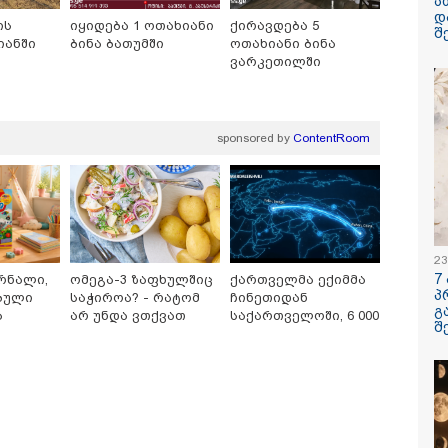
ა
დ
ის
იყიდება 1 ოთახიანი
ქირავდება 5
შ
იანში
ბინა ბათუმში
ოთახიანი ბინა
ვარკეთილში
/ 06-08-2026
09:33 / 05-08-
გება დრო და
"მამის მიე
ნი დღევანდელი
დატოვებულ
ტაობა" საკუთარ
თვითნებურ
sponsored by
ContentRoom
ნ შეგარცხვენთ...
ადამიანი,
ნი შეცდომა არის
ზვიადის ა
შაულის ტოლფასი" -
სიტყვითაც 
უპატაძე ნანუკა
მოხსენიებუ
ოლიანს
ჯაბაური
/ 05-08-2026
12:20 / 04-08-
ღე უწყლოდ და
"როცა კან
ოდ გაატარეს, მათ
გამომდინა
23
ცხლე დავუბრუნეთ" -
მართებულა
7
რნალი,
ომეგა-3 ზაფხულშიც
ქართველმა ექიმმა
ველი მეზღვაური
რომ ადამია
პ
ბული
საჭიროა? - რატომ
ჩინეთიდან
 რომ 36 მიგრანტი,
ტაძრიდან ა
გ
ა
არ უნდა ვთქვათ
საქართველოში, 6 000
შორის, ორსული
მგლოვიარე
შ
სათამაშო
უარი თევზზე ცხელ
კილომეტრის
ნა გადაარჩინა
სიყვარული
ავუხსნათ,
დღეებში
დაშორებით,
კატეგორიის ყველა სიახლე
არ დაიბადო
ტელერობოტული
სიდონია
ოპერაცია ჩაატარა -
სერია
ისტორია დაწერილია