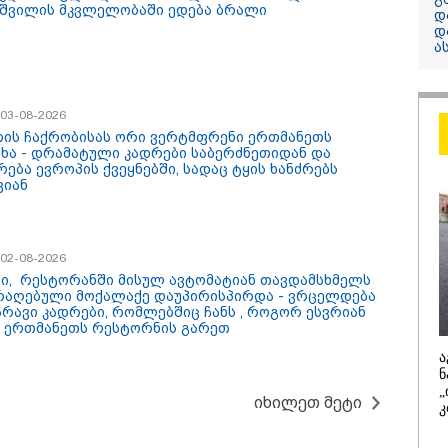
მებრძოლის დე
შვილის მკვლელობაში ედება ბრალი
დ
ვატირე!" - რას 
დ
ა
გიორგი ბარამი
პროკურატურის
განცხადების შე
/ 03-08-2026
რის ჩაქრობისას ორი ვერტმფრენი ერთმანეთს
ახა - დრამატული კადრები საბერძნეთიდან და
რება ევროპის ქვეყნებში, სადაც ტყის ხანძრებს
ვიან
/ 02-08-2026
/ 07-08-2026
13:42 / 07-08-
ში, რესტორანში მისულ ავტომატიან თავდამსხმელს
რაღებული მოქალაქე დაუპირისპირდა - ვრცელდება
 აზრით, ენამ
"საქართვე
არავი კადრები, რომლებშიც ჩანს , როგორ ესვრიან
წრო აზრს და არ
ქვეყანაა,
ი ერთმანეთს რესტორნის გარეთ
ეს კარგი, თუმცა თუ
სტუმართმო
ეში არ მეპარება
ვართ და ყ
ა
 გიორგი ბარამიძის
შეუძლია ჩა
ნ
ოტიზმია" - ნიკა
არავინ შე
„
ამია
არაა" - კახ
იხილეთ მეტი
კ
/ 07-08-2026
10:45 / 07-08-