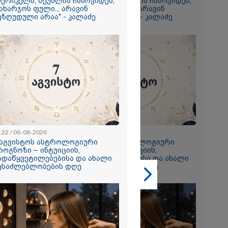
მერიკელს, შეუძლია ჩამოვიდეს,
ამერიკელს, შეუძლია ჩამოვიდეს,
ახარჯოს ფული... არავინ
დახარჯოს ფული... არავინ
ეზღუდული არაა" - კალაძე
შეზღუდული არაა" - კალაძე
2026
რ ცოტნესთვის
 სახლში
ად ცხოვრობს
 რომელიც
ნდერძში ერთი
კი არ არის
ლი" - ანა
2026
ონიკიდან
რე,
:22 / 06-08-2026
23:22 / 06-08-2026
დ მიგვაჩნია,
 აგვისტოს ასტროლოგიური
7 აგვისტოს ასტროლოგიური
ნის გასვენება
როგნოზი – ინტუიციის,
პროგნოზი – ინტუიციის,
რ მოხდეს, ეს
ადაწყვეტილებებისა და ახალი
გადაწყვეტილებებისა და ახალი
ს ისეთი
ესაძლებლობების დღე
შესაძლებლობების დღე
თა უნდა
 რომ შფოთვა
ს" - დედა