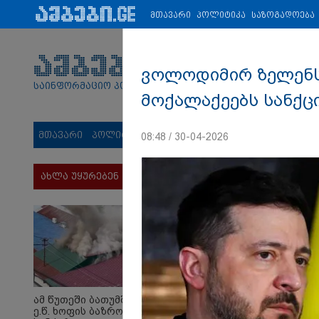
პარტნიორები:
ახალი ამბები
ეკონომიკა
ვიდეო
ჯანმრ
მთავარი
პოლიტიკა
საზოგადოება
ვოლოდიმირ ზელენს
საინფორმაციო პორტალი
მოქალაქეებს სანქცი
მთავარი
პოლიტიკა
საზოგადოება
სამართალი
მს
08:48 / 30-04-2026
ახლა უყურებენ
ამ წუთეში ბათუმში,
ე.წ. ხოფის ბაზრობაზე