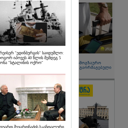
ვაც ღრმად
ლია რუსეთის
რთველოს
ის
დი
 - აშშ-ის
რეისერ "ედინბურგის" საიდუმლო:
15:49 / 06-08-2026
ოგორ იპოვეს 40 წლის შემდეგ 5
ონა "სტალინის ოქრო"
შეიძინე ალდაგის სამოგზაურო
დაზღვევა და მიიღე გაორმაგებული
ინტერნეტი
დუარდ შევარდნაძის სკანდალური