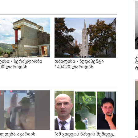
მართმოყვარე ხალხი
"აშშ კვლა
- რუსს, ყაზახს,
შეშფოთებუ
ინელს,
მიერ საქა
ცარიელს,
ტერიტორი
იელს, ამერიკელს,
განგრძობა
ლია ჩამოვიდეს,
ოკუპაციით"
ჯოს ფული... არავინ
საელჩო
უდული არაა" -
კატეგორიის ყველა სიახლე
ძე
კ
ისი - ჰერაკლიონი
თბილისი - ბუდაპეშტი
რ
.90 ლარიდან
1404.20 ლარიდან
ტ
უსთაველზე მდებარე
„ფასები 2-3 წელში
სტუმროები 40-50%-
გაორმაგდება“ -
 გაუქმებებს იღებენ,
ლოკაციები თბილისის
კმაოდ დიდი
შემოგარენში, სადაც
ლდება ავარიის
"ამ ვიდეოს ნახვის შემდეგ,
რალისკენ წავალთ -
შესაძლოა, მიწები
ე