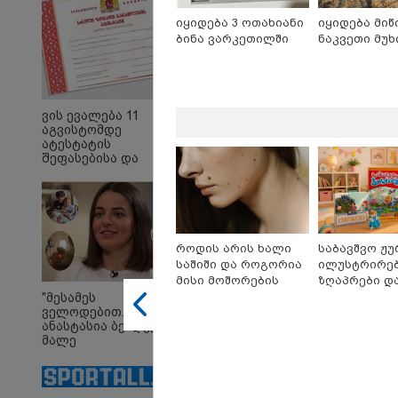
იყიდება 3 ოთახიანი
იყიდება მიწ
ბინა ვარკეთილში
ნაკვეთი მუხ
10:58 
"დად
თქვე
"პოს
ვის ევალება 11
თავთა
აგვისტომდე
თქვე
ატესტატის
დანა
შეფასებისა და
ეკა კ
გამოცდების
ჟორჟ
ეროვნულ ცენტრში
09:32 
წარდგენა -
"4 დ
დეტალები
უპურ
სიცო
როდის არის ხალი
საბავშვო ჟუ
ქართ
საშიში და როგორია
ილუსტრირე
წერს,
მისი მოშორების
ზღაპრები დ
მათ 
მარტივი და
მაგნიტური 
გოგო
"მესამეს
ველოდებით..." -
უსაფრთხო გზები
9.90 ლარად -
ანასტასია ბენდუქიძე
"საბავშვო
მალე
კარუსელში"
მრავალშვილიანი
ზღაპრების 
დედა გახდება
დაიწყო