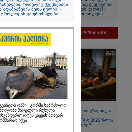
და
აბნელება, რომელიც ქვეყნებისა
დაბნელება, რომელიც ქვეყნებისა
ამბობს
ა ადამიანების ბედს ცვლის! -
და ადამიანების ბედს ცვლის! -
სტროლოგის გაფრთხილება
ასტროლოგის გაფრთხილება
ძე
მდეგ
მნიშვნელოვანი ინფორმაცია
2026
ლო მშვიდი
ყვარე ხალხი
ველას
გვისტოს ომში, გორში საბრძოლო
11:13 / 05-08-2026
მოვიდეს,
ათლობა მიღებული რუსული
Hisense წარმოგიდგენთ გზავნილს
ზღუდული
ისკანდერი“ დღეს კიევის მთავარ
"ინოვაციები უკეთესი
ა კალაძე
ცხოვრებისათვის" FIFA-ს 2026 წლის
ოშმარად იქცა
2026
მსოფლიო ჩემპიონატზე™