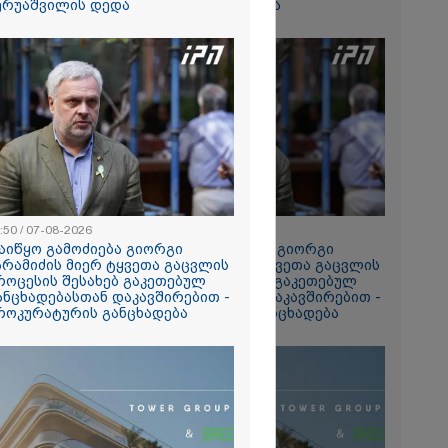
ა SpaceX-ის
ერუაშვილის დედა
ბერუაშვილის დედა
რაგმენტის
ნ შეჯახების
კადრები -
მა აპარატმა
ედაპირი
დე და
შემდეგ
2026
ა პირდაპირ
ნობილ
" ლაივის
ლეს, ის
არდაიცვალა -
ს მომხდარზე
:50 / 07-08-2026
12:50 / 07-08-2026
პოლიცია
აიწყო გამოძიება გიორგი
დაიწყო გამოძიება გიორგი
არამიძის მიერ ტყვეთა გაცვლის
ბარამიძის მიერ ტყვეთა გაცვლის
როცესის შესახებ გაკეთებულ
პროცესის შესახებ გაკეთებულ
ანცხადებასთან დაკავშირებით -
განცხადებასთან დაკავშირებით -
როკურატურის განცხადება
პროკურატურის განცხადება