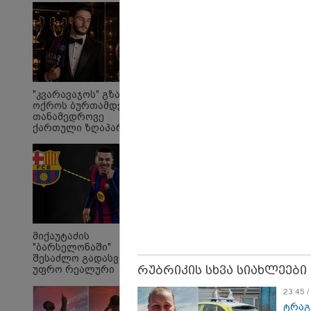
"კვარავაჯოს" გზა
ოქროს ბურთამდე:
ამ წუთეში ბათუმში, ე.წ.
ვრ
თანამედროვე
ხოფის ბაზრობაზე
მო
ქართული ზღაპარი
ხანძარია
კა
"ვა
"მ
პოლიტიკა
მიქაუტაძის
"ბარსელონაში"
შესაძლო გადასვლა
რუბრიკის სხვა სიახლეები
უფრო რეალური
ხდება - რაზე ესაუბრა
ქართველი
23:45 
კატალონიელთა
ტრაგ