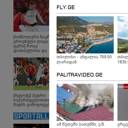
"სტუ
ტალანტების
ვართ 
ქვეყანაა"!
FLY.GE
უკრა
შვეი
იტალ
შეუძ
დახარ
შეზღ
კალა
[სიმბოლური ნაკრები.
ეროვნული ლიგა. XXX
ტური] როცა
დაძაბულობა და
ხარისხი ერთად არ
თბილისი - ანტალია 769.50
თბილ
არიან...
ლარიდან
1835
PALITRAVIDEO.GE
[მეტოქე] პედრი
საქართველოსთან
მატჩს გამოტოვებს
„რიკოთის მსგავსი
„რ
რთული საინჟინრო
სა
ობიექტების მოვლა-
იან
პატრონობა
სა
ამ წუთეში ბათუმში, ე.წ.
ვრცე
განსაკუთრებულ
ზა