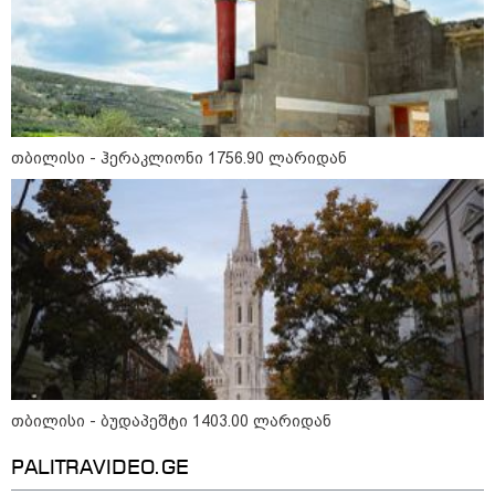
თბილისი - ჰერაკლიონი 1756.90 ლარიდან
14:40 / 05-08-2026
პუტინმა უკრაინის წინააღმდეგ მებრძოლი
დაჯგუფებების ხელმძღვანელობაში
საკადრო ცვლილებები განახორციელა
12:46 / 01-08-2026
"რუსეთში შესაძლოა, საომარი
მდგომარეობა გამოცხადდეს" -
გენერალ-მაიორ ვახტანგ
კაპანაძის ანალიზი
თბილისი - ბუდაპეშტი 1403.00 ლარიდან
PALITRAVIDEO.GE
08:24 / 29-07-2026