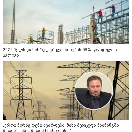
დღის ზოგადი
6
ასტროლოგიური
პროგნოზი
აგვისტო
2027 წელს დასასრულებელი ბინების 68% გაყიდულია -
კვლევა
1-დღიანი ტურები თბილისიდან:
სად წავიდეთ დილით და
დავბრუნდეთ საღამოს?
ბოსტანი აივანზე: რომელი
ბოსტნეული და მწვანილი
იზრდება მარტივად ქოთნებში
„ერთი მხრივ დენი ძვირდება, მისი მეოცედი მაინინგში
მიდის" - სად მიდის ჩვენი დენი?