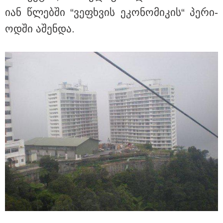
იან წლებ­ში “ვე­ფხვის ეკო­ნო­მი­კის“ პე­რი­
SpaceX-ის რაკეტის ნაწილი, 5-
ოდ­ში აშენ­და.
სართულიანი შენობის ზომის
ობიექტი დღეს მთვარეს
დაეჯახება - რა მოხდება?