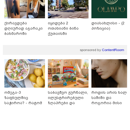
რომ ნია არაფერშუაში არაა?!" -
გიგა ავალიანის საქმეზე ნია
იმნაძეს აკავებენ
ქირავდება
იყიდება 2
დიასახლისი - (2
დღიურად აგარაკი
ოთახიანი ბინა
პოზიცია)
ავტომობილი ქვეითს დაეჯახა -
ბახმაროში
ქუთაისში
ვრცელდება შემაძრწუნებელი
კადრები მერაბ კოსტავას ქუჩიდან
sponsored by
ContentRoom
რამ გამოწვია საქართველოს
ელექტროენერგეტიკული სისტემის
სრული გათიშვა - რა დეტალები
ხდება ცნობილი?
ომეგა-3
საბავშვო ჟურნალი,
როდის არის ხალი
ზაფხულშიც
ილუსტრირებული
საშიში და
საჭიროა? - რატომ
ზღაპრები და
როგორია მისი
არ უნდა ვთქვათ
მაგნიტური
მოშორების
უარი თევზზე ცხელ
სათამაშო 9.90
მარტივი და
პოლიტიკა
დღეებში
ლარად - "საბავშვო
უსაფრთხო გზები
კარუსელში"
ზღაპრების სერია