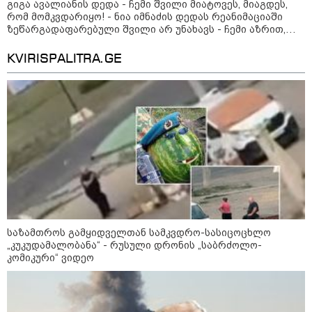
გიგა ავალიანის დედა - ჩემი შვილი მიატოვეს, მიაგდეს,
რომ მომკვდარიყო! - ნია იმნაძის დედას რეანიმაციაში
ზეწარგადაფარებული შვილი არ უნახავს - ჩემი აზრით,
ანასტასია ბერუაშვილსაც დაიჭერენ
KVIRISPALITRA.GE
09:32 / 05-08-2026
"4 დღე უწყლოდ და უპუროდ გაატარეს,
მათ სიცოცხლე დავუბრუნეთ" - ქართველი
მეზღვაური წერს, რომ 36 მიგრანტი, მათ
შორის, ორსული გოგონა გადაარჩინა
09:33 / 05-08-2026
"მამის მიერ ცოტნესთვის
საზამთროს გამყიდველთან სამკვდრო-სასიცოცხლო
დატოვებულ სახლში
„კუკუდამალობანა“ - რუსული დრონის „საბრძოლო-
თვითნებურად ცხოვრობს
კომიკური“ ვიდეო
ადამიანი, რომელიც ზვიადის
ანდერძში ერთი სიტყვითაც კი
არ არის მოხსენიებული" - ანა
ჯაბაური