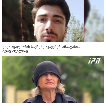
უნახავს - ჩემი აზრით, ანასტასია
ბერუაშვილსაც დაიჭერენ
ანდრია ჯაღმაიძე - სიმართლე
გაცხადდება და თავად ამხელს
მათ, ვინც სცადა, უბედური და
სამწუხარო, მგრძნობიარე ამბავი
ეკლესიის დასაკნინებლად
გამოეყენებინა - ეკლესიას
უკრაინაში მებრძოლ
ადამიანთათვის რაიმე
შემზღუდავი ნორმა არასდროს
გიგა ავალიანის საქმეზე აკავებენ ანასტასია
დაუდგენია
ბერუაშვილსაც
Faceამბები