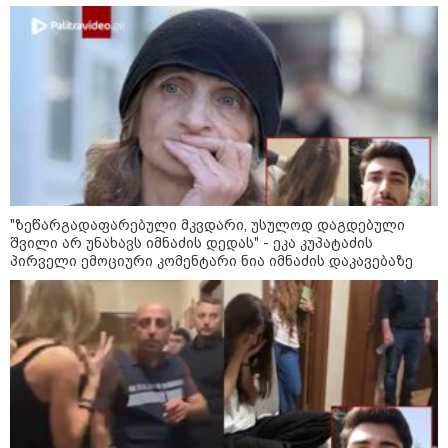
კასპიის ზღვა: სამი ქვეყნის
დაპირისპირების ახალი
ადგილი - რა სტრატეგიული
მნიშვნელობა აქვს ამ ადგილს
09:42 / 22-07-2026
რუსეთის ქალაქებში,
კრასნოდარსა და ნევინომისკში,
Wildberries-ის ლოგისტიკურ
ცენტრებზე თავდასხმა მოხდა-
"ზეწარგადაფარებული მკვდარი, უსულოდ დაგდებული
არიან დაშავებულები
შვილი არ უნახავს იმნაძის დედას" - ეკა კუპატაძის
პირველი ემოციური კომენტარი ნია იმნაძის დაკავებაზე
08:51 / 22-07-2026
ზელენსკიმ ფედოროვის
შემდეგ, სირსკიც გაუშვა - ვინ
იქნება უკრაინის შეიარაღებული
ძალების ახალი
მთავარსარდალი?
კატეგორიის ყველა სიახლე