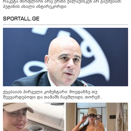
კატეგორიის ყველა სიახლე
რაკეტა მსოფლიოს არც ერთი ქალაქისკენ არ გაუშვიათ:
პუტინის ახალი ანტირეკორდი
SPORTALL.GE
საზამთროს გამყიდველთან
სამკვდრო-სასიცოცხლო
„კუკუდამალობანა“ - რუსული
დრონის „საბრძოლო-კომიკური“
ვიდეო
"ომი, რომელსაც მთელი
მსოფლიოს შთანთქმა შეუძლია:
დონალდ ტრამპმა აღარ იცის,
როგორ მოიქცეს" -The New York
ქეცბაიას პირველი კომენტარი: მოედანზე თუ
Times
შევვარდებოდი და თამაშს ჩავშლიდი, თორემ...
კიევი ისევ სასტიკად დაიბომბა -
ამდენი ბალისტიკური რაკეტა
მსოფლიოს არც ერთი ქალაქისკენ
არ გაუშვიათ: პუტინის ახალი
ანტირეკორდი