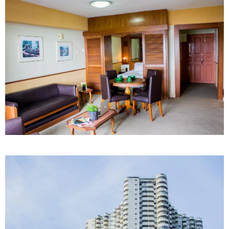
მნიშვნელოვანი ინფორმაცია
11:58 / 03-08-2026
ოქროსფერი კანი და წვნიანი შიგთავსი: როგორ
მოვამზადოთ სწორად პრემიუმ ხარისხის სოსისი -
რჩევები "შეფმაისტერის" ტექნოლოგისგან