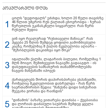
"სკოლის ფორმების
რეალიზაცია 1-ელი
პოპულარული დღეს
სექტემბრიდან დაიწყება და
იქნება როგორც საცალო, ასევე
ონლაინ გაყიდვის რეჟიმი" -
ცოლს "დედოფალს" ეძახდა, ხოლო 20 წელი თავისზე
გივი მიქანაძე
46 წლით უმცროს რუს ქალთან ცხოვრობდა - ზურაბ
წერეთლის უკანასკნელი სიყვარული: რას წერს
რუსული მედია
კატეგორიის ყველა სიახლე
ვინ იყო რეალურად "რუსთაველი მანიაკი": რას
ჰყვება 25 წლის შემდეგ ყოფილი გამომძიებელი
კაცზე, რომელმაც 8 ქალის მკვლელობა აღიარა -
"მეზობლების დაკითხვა იყო შოკი"
იტალიაში ქალმა, ლატარიის ბილეთი, რომელმაც 1
მლნ მოიგო, შემთხვევით ნაგავში გადააგდო - ის
დასუფთავების სამსახურის თანამშრომლებმა
2027 წელს დასასრულებელი
ნაგვის მანქანაში იპოვეს
ბინების 68% გაყიდულია - კვლევა
ქართველებს შორის დაპირისპირება ესპანეთში,
რომელიც მკვლელობით დასრულდა - რას წერს
საერთაშორისო მედია: "მანქანა დიდი სიჩქარით
შეეჯახა ჟორასა და რაინდის"
„ერთი მხრივ დენი ძვირდება, მისი
მეოცედი მაინინგში მიდის" - სად
"დინამოს“ ბაზაზე ვითარება დაიძაბა – ქეცბაიასა
მიდის ჩვენი დენი?
და ლორიას დაძაბული საუბრის შემდეგ ყველა
გადაწყვეტილების მოლოდინშია