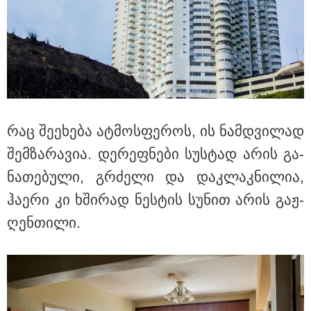
მსოფლიო
რაც შე­ე­ხე­ბა ატ­მოს­ფე­როს, ის ნამ­დვი­ლად
შემ­ზა­რა­ვია. დე­რეფ­ნე­ბი სუს­ტად არის გა­
ნა­თე­ბუ­ლი, გრძე­ლი და დაკ­ლაკ­ნი­ლია,
ჰა­ე­რი კი ხში­რად ნეს­ტის სუ­ნით არის გაჟ­
ღენ­თი­ლი.
14:08 / 05-08-2026
ლაიფციგის აეროპორტში უკრაინულ
თვითმფრინავთან ახლოს ასაფეთქებელი