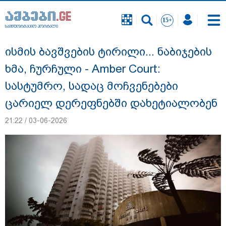
საინფორმაციო პორტალი
საინფორმაციო პორტალი
ისმის ბავშვების ტირილი... ნაბიჯების
ხმა, ჩურჩული - Amber Court:
სასტუმრო, სადაც მოჩვენებები
ცარიელ დერეფნებში დახეტიალობენ
21:22 / 03-06-2026
"12 წლის განმავლობაში ფაქტობრივად
საქმის ჩაფარცხვის ოპერაცია
მიმდინარეობდა - არის ეჭვები ვინმეს ხომ
არ მფარველობენ" - დაკარგული
მოზარდის საქმის ადვოკატი ახალ