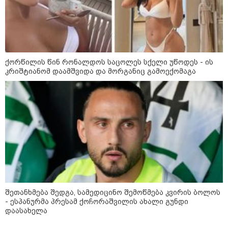
შტურმი ტვინზე და პოლიტიკური
პოლარიზაციის მეტასტაზები: რა
ემართება ადამიანის ფსიქიკას,
როდესაც მედიიდან და
სოცქსელებიდან მუდმივად
ქორწილის წინ რონალდოს საცოლეს სქელი უწოდეს - ის
ლანძღვა-გინება ესმის?! -
კრიშტიანომ დაამშვიდა და მორგანიც გამოექომაგა
ფსიქოლოგ ზურა მხეიძის ანალიზი
სამართალი
შეთანხმება შედგა, სამედიცინო შემოწმება კვირის ბოლოს
- ესპანურმა პრესამ ქოჩორაშვილის ახალი გუნდი
დაასახელა