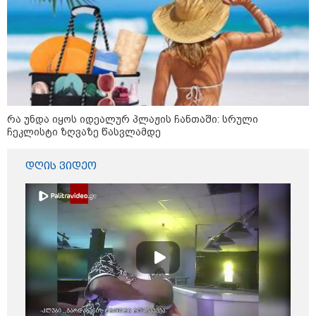
09:12 / 05-08-2026
14 გარდაცვლილი, 22
დაშავებული, მასშტაბური
ხანძარი - რუსეთმა კიევზე
იერიში ბალისტიკური
რაკეტებით მიიტანა
14:13 / 04-08-2026
რა უნდა იყოს იდეალურ პლაჟის ჩანთაში: სრული
მორიგი თავდასხმა რუსეთში,
ჩეკლისტი ზღვაზე წასვლამდე
ნავთობგადამამუშავებელ
ქარხანაზე - რა დეტალებია
ცნობილი
დღის ვიდეო
09:20 / 04-08-2026
შვიდი გარდაცვლილი და 40
დაშავებული - რუსეთში
აცხადებენ, რომ უკრაინული
დრონი დამსვენებლებით სავსე
სანაპიროზე აფეთქდა (ვიდეო)