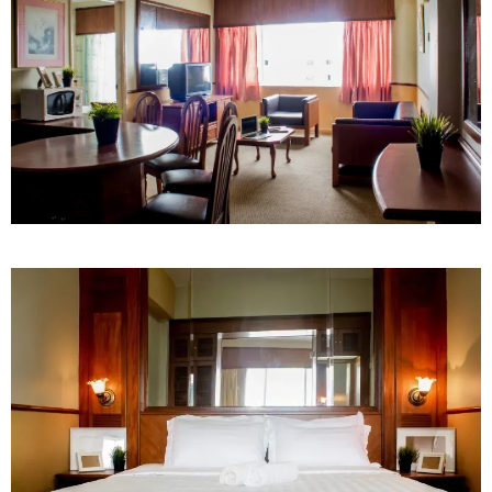
მოწყობილობით აღჭურვილი დრონი
აღმოაჩინეს - რას წერს მედია
23:45 / 05-08-2026
ტრაგედია შოტლანდიაში - 35
წლის მამას 9 წლის
ქალიშვილის მკვლელობაში
ედება ბრალი
13:22 / 05-08-2026
საფრანგეთის სოფელში ტყის
ხანძრის შემდეგ მეორე
მსოფლიო ომის დროინდელი
ასობით ჭურვი აღმოაჩინეს -
"რიგრიგობით
ფეთქდებოდნენ..."
12:38 / 05-08-2026
იტალიაში ქალმა, ლატარიის
ბილეთი, რომელმაც 1 მლნ
მოიგო, შემთხვევით ნაგავში
გადააგდო - ის დასუფთავების