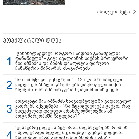
"ახლა მე ერთი წინადადება
რომ ვთქვა, ის გახდის ნათელს,
იხილეთ მეტი
თუ რატომ იყო ნია იმნაძე
წამქეზებელი, ნია იმნაძისგან
გამოსული ინფორმაციაა ეს...
მას მაქსიმალური სასჯელი
მიესჯება " - ეკა კუპატაძე
პოპულარული დღეს
15:03 / 08-08-2026
ბრუკლინელმა ქალმა ძვირფასი
"განიხილავდნენ, როგორ ჩაიდინა გაბაშვილმა
ბეჭდები, ოჯახის რელიკვია,
დანაშაული" - გიგა ავალიანის საქმის პროკურორი
შემთხვევით ნაგავში გადააგდო
ნია იმნაძის და მამის დიალოგის ფარული
- ბეჭდები 9 ტონა ნაგავში
ჩანაწერის შინაარსს ასაჯაროებს
იპოვეს
"არ მიმატოვო, გეხვეწები" - 12 წლის წინანდელი
ვიდეო და ახალი გარემოება დაკარგული ბიჭის
13:16 / 08-08-2026
საქმეში: რას ამბობს გურამ დადიანიძის დედა
"ძალიან ბევრ ინფორმაციას
ვიღებთ ხალხისგან" - რას წერს
ადვოკატი ნია იმნაძის საავადმყოფოში გადაღებულ
ადვოკატი ტარიელ კაკაბაძე
კადრებს აქვეყნებს - "რა მტკიცებულება გაქვთ, რაც
საფუძვლად დაუდეთ არასრულწლოვნის ამ
მდგომარეობაში ჩაგდებას?"
"ვესაუბრე ვიდეოს ავტორს... მიდასტურებს, რომ ის
იმყოფებოდა ადგილზე, თავად იღებდა ვიდეოს...
საყურადღებოა გურამ დადიანიძის ტონი" -