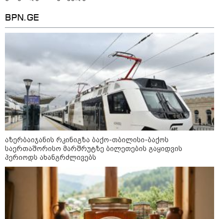
მუშტები" - რას ჰყვება კურიერი,
რომელსაც
BPN.GE
არასრულწლოვანები სასტიკად
გაუსწორდნენ?
18:11 / 08-08-2026
"ფოტოსურათი, რომელზეც
ახლა ვისაუბრებ, ნია იმნაძის
ერთ-ერთმა მეგობარმა
გამომიგზავნა..." - ეკა კუპატაძე
17:01 / 08-08-2026
"პროკურატურის მიერ გია
ბარამიძის მიმართ დაწყებულ
საქმეს მინდა გამოვეხმაურო" -
იაგო ხვიჩია განცხადებას
აზერბაიჯანის რკინიგზა ბაქო-თბილისი-ბაქოს
ავრცელებს
საერთაშორისო მარშრუტზე ბილეთების გაყიდვის
პერიოდს ახანგრძლივებს
16:41 / 08-08-2026
"კაპროვანში ზღვამ კიდევ ერთი
ჭურვი გამორიყა, ადგილზე
მობილიზებულია პოლიცია და
სამაშველო" - რას წერს და რა
კადრებს აქვეყნებს თათია