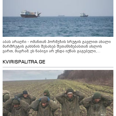
აზერბაიჯანის რკინიგზა ბაქო-
თბილისი-ბაქოს საერთაშორისო
აბას არაღჩი - ომანთან ჰორმუზის სრუტის გავლით ახალი
მარშრუტზე ბილეთების გაყიდვის
მარშრუტის გახსნის შესახებ შეთანხმებასთან ახლოს
პერიოდს ახანგრძლივებს
ვართ, მაგრამ, ეს ნაბიჯი არ უნდა იქნას გაგებული,
როგორც ჰორმუზის სრუტის ხელახლა გახსნა
KVIRISPALITRA.GE
„წარმოებულია საქართველოში“ -
ქართული თაფლი ჩინეთის
ბაზარზე გასასვლელად ემზადება
- დეტალები
მსოფლიო სასიცოცხლოდ
მნიშვნელოვანი პროდუქტის
დეფიციტის წინაშე დგას