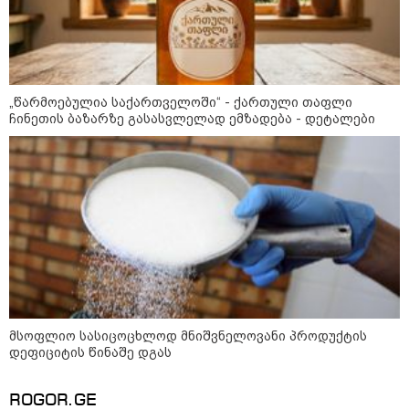
ნიკოლაშვილი?
კატეგორიის ყველა სიახლე
„წარმოებულია საქართველოში“ - ქართული თაფლი
ჩინეთის ბაზარზე გასასვლელად ემზადება - დეტალები
მკითხველის რჩევით
მსოფლიო სასიცოცხლოდ მნიშვნელოვანი პროდუქტის
19:32 / 08-08-2026
19:03 / 08-08-2026
18:51 / 08-08
დეფიციტის წინაშე დგას
"სიმბოლურია, რომ
"მკაცრად ვგმობთ
"ზურგს უკ
კობახიძის
ირაკლი კობახიძის
ლაჩრულა
მოღალატეობრივი
განცხადებას" -
მომეპარნე
ROGOR.GE