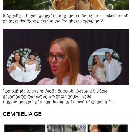
8 აგვისტო წლის ყველაზე მაგიური თარიღია - რატომ არის
ეს დღე მნიშვნელოვანი და რა უნდა ვიცოდეთ?
11:17 / 08-08-2026
არშემდგარი ქორწინება 15 წლით უფროს
ქართველთან - ალინა კაბაევას
საიდუმლო ცხოვრება: როგორ
გამოიყურებოდა ის პლასტიკურ
ოპერაციებამდე
"დედაჩემი სულ გვერდში მიდგას, რასაც არ უნდა
ვაკეთებდე და სადაც არ უნდა ვიყო... ჩემი
შეყვარებულისგან მუდმივად ვგრძნობ ზრუნვას და
გათვალისწინებას, ბოლომდე მიცნობს..." - ევა ბარბაქაძე
14:20 / 08-08-2026
პირად თემებზე
"ქალაქი დავთმე, მაგრამ
GEMRIELIA.GE
ქალურობა - არა. ვერ იჯერებენ
ფერმერი თუ ვარ" - როგორ
ცხოვრობს ახალგაზრდა ქალი,