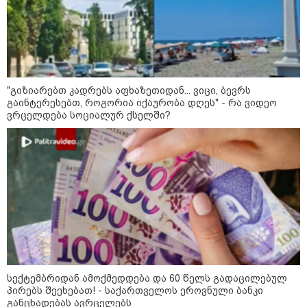
"გიზიარებთ კადრებს აფხაზეთიდან... ვიცი, ბევრს
გაინტერესებთ, როგორია იქაურობა დღეს" - რა ვიდეო
ვრცელდება სოციალურ ქსელში?
11:36 / 08-08-2026
წელიწადნახევარში საქართველოში 164
ადამიანი დაიკარგა - 57 პირს ამ დრომდე
ეძებენ
18:51 / 08-08-2026
"ზურგს უკან ლაჩრულად
სექტემბრიდან ამოქმედდება და 60 წელს გადაცილებულ
მომეპარნენ და თავს დამესხნენ
პირებს შეეხებათ! - საქართველოს ეროვნული ბანკი
- ასფალტზე თავი მრავალჯერ
დამარტყმევინეს, მირტყეს
განცხადებას ავრცელებს