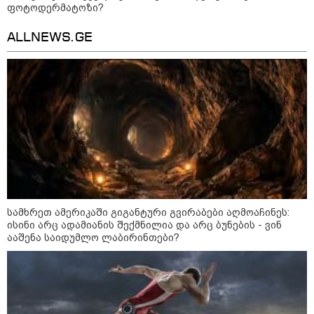
გამდიდრდება?
ფოტოდერმატოზი?
ALLNEWS.GE
როგორ ჩავიცვათ 40 წლის
შემდეგ: მილიონერების
სტილისტის 8 ოქროს წესი და
აუცილებელი სამოსი
მსოფლიო
სამხრეთ ამერიკაში გიგანტური გვირაბები აღმოაჩინეს:
ისინი არც ადამიანის შექმნილია და არც ბუნების - ვინ
ააშენა საიდუმლო ლაბირინთები?