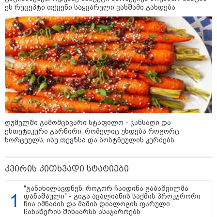
ეს რეცეპტი თქვენი საყვარელი ვახშამი გახდება
კატეგორიის ყველა სიახლე
"უნდა დაგვხვრიტოთ? - არა,
თქვენი დახვრეტა რაში გვაწყობს,
გუდაუთაში ქართველ ტყვეებში
უნდა გადაგცვალოთ..."
ღუმელში გამომცხვარი სტაფილო - ჯანსაღი და
ესთეტიკური გარნირი, რომელიც უხდება როგორც
ხორცეულს, ისე თევზსა და ბოსტნეულის კერძებს
როდის დაიწყო რეალურად
საქართველო-რუსეთის ომი და
მთავარი შეცდომა, რომელიც
კვირის კითხვადი სტატიები
საბედისწერო გამოდგა
"განიხილავდნენ, როგორ ჩაიდინა გაბაშვილმა
დანაშაული" - გიგა ავალიანის საქმის პროკურორი
ნია იმნაძის და მამის დიალოგის ფარული
შავ ზღვაში გემებზე
ჩანაწერის შინაარსს ასაჯაროებს
თავდასხმებმა რუსეთ-უკრაინის