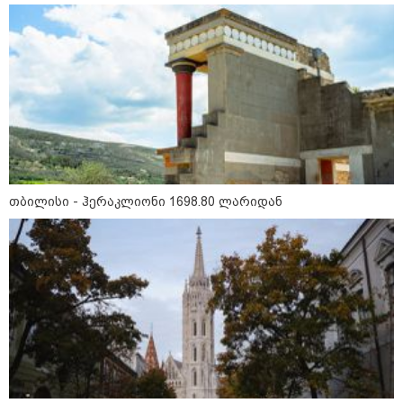
მნიშვნელოვანი ინფორმაცია
თბილისი - ჰერაკლიონი 1698.80 ლარიდან
11:13 / 05-08-2026
Hisense წარმოგიდგენთ გზავნილს "ინოვაციები
უკეთესი ცხოვრებისათვის" FIFA-ს 2026 წლის
მსოფლიო ჩემპიონატზე™