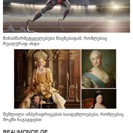
წინასწარმეტყველებები წიგნებიდან, რომლებიც
რეალურად ახდა
13:15 / 08-08-2026
უძველესი სენი და ეპიდემია: აშშ-ში
ერთდროულად კეთრს და ნაწლავურ
ინფექციას ებრძვიან - რა უნდა ვიცოდეთ
და რამდენად სახიფათოა
18:35 / 08-08-2026
"ბულგარეთის საჰაერო
სივრცეში დრონი აფეთქდა" -
შეშლილი იმპერატრიცების საიდუმლოებები, რომლებიც
ბულგარეთის პრემიერ-მინისტრი
შოკში ჩაგაგდებთ
BEAUMONDE.GE