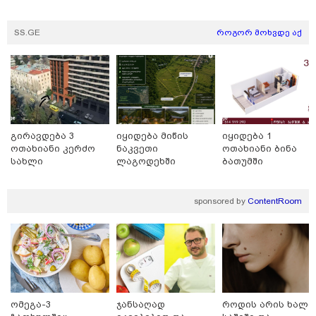
SS.GE
როგორ მოხვდე აქ
გირავდება 3
იყიდება მიწის
იყიდება 1
ოთახიანი კერძო
ნაკვეთი
ოთახიანი ბინა
სახლი
ლაგოდეხში
ბათუმში
ნაძალადევში
sponsored by
ContentRoom
16:41 / 08-08-2026
"კაპროვანში ზღვამ კიდევ ერთი ჭურვი გამორიყა,
ადგილზე მობილიზებულია პოლიცია და სამაშველო"
- რას წერს და რა კადრებს აქვეყნებს თათია
ნიკოლაშვილი?
ომეგა-3
ჯანსაღად
როდის არის ხალი