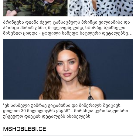
კატეგორიის ყველა სიახლე
პრინცესა დიანა ძველ ტანსაცმელს პრინცი უილიამისა და
პრინცი ჰარის გამო, მოულოდნელად, ხშირად აუხსნელი
მიზეზით ყიდდა - ყოფილი სამეფო ბატლერი დეტალებზე
საკუთარ წიგნში საუბრობს
„ნაციონალური მოძრაობა“ -
სიმბოლურია, რომ კობახიძის
მოღალატეობრივი განცხადება
საქართველოს
თავისუფლებისთვის შეწირული
გმირების მემორიალზე გაკეთდა
პაატა ზაქარეიშვილი -
შეუძლებელია ბარამიძის
განცხადება შეესაბამებოდეს
სინამდვილეს, ეს არის მისი
"ეს სასმელი უამრავ ვიტამინსა და მინერალს შეიცავს.
მოსაზრება, აბსოლუტურად
დილით 30 მილილიტრს ვსვამ" - მირანდა კერი საკუთარი
ამოვარდნილი რეალობიდან - არ
უჩვეულო დიეტის დეტალებს ასახელებს
მიმაჩნია, რომ ამის გამო მის
აბას არაღჩი - ომანთან ჰორმუზის
წინააღმდეგ სისხლის სამართლის
MSHOBLEBI.GE
სრუტის გავლით ახალი
საქმე უნდა აღიძრას
მარშრუტის გახსნის შესახებ