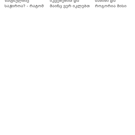
ზაფხულშიც
იკვებებით და
საშიში და
საჭიროა? - რატომ
მაინც ვერ იკლებთ
როგორია მისი
არ უნდა ვთქვათ
წონაში? - ლაშა
მოშორების
უარი თევზზე ცხელ
უჩავა მთავარ
მარტივი და
დღეებში
მიზეზებზე
უსაფრთხო გზები
საუბრობს
11:17 / 08-08-2026
არშემდგარი ქორწინება 15 წლით უფროს
ქართველთან - ალინა კაბაევას საიდუმლო
ცხოვრება: როგორ გამოიყურებოდა ის პლასტიკურ
ოპერაციებამდე