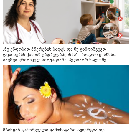
აგვისტო
8 აგვისტო ახალ შთაგონებასა და ემოციურ სიახლოვეს
მოიტანს. გაიზრდება ინტერესი შემოქმედებითი საქმიანობისა
და კულტურული ღონისძიებების მიმართ. საღამო
განსაკუთრებით ხელსაყრელია საყვარელ ადამიანებთან
დროის გასატარებლად და თბილი, გულახდილი
„ნუ ენდობით მწერების ბადეს და ნუ გამოიწვევთ
საუბრებისთვის.
ღებინებას ქიმიის გადაყლაპვისას“ - როგორ ვიხსნათ
ბავშვი კრიტიკულ სიტუაციაში, პედიატრ სალომე
ახვლედიანის რჩევები
აგვისტო აგარაკზე: ეს 5 საქმე
უნდა მოასწროთ შემოდგომის
დადგომამდე
ფული ამ ზოდიაქოს ნიშნების
ხელში აღმოჩნდება: ვინ
მზისგან გამოწვეული გამონაყარი: ალერგია თუ