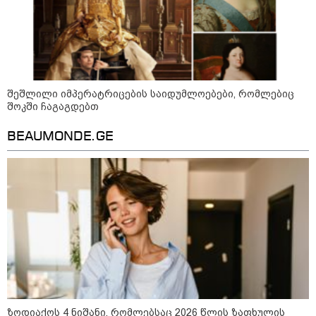
11:17 / 08-08-2026
შეშლილი იმპერატრიცების საიდუმლოებები, რომლებიც
შოკში ჩაგაგდებთ
არშემდგარი ქორწინება 15 წლით უფროს
ქართველთან - ალინა კაბაევას
BEAUMONDE.GE
საიდუმლო ცხოვრება: როგორ
გამოიყურებოდა ის პლასტიკურ
ოპერაციებამდე
14:20 / 08-08-2026
"ქალაქი დავთმე, მაგრამ
ქალურობა - არა. ვერ იჯერებენ
ფერმერი თუ ვარ" - როგორ
ცხოვრობს ახალგაზრდა ქალი,
რომელიც ქალაქიდან სოფლად
გადავიდა და ფერმერი გახდა
ზოდიაქოს 4 ნიშანი, რომლებსაც 2026 წლის ზაფხულის