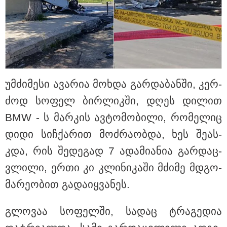
"ფოტოსურათი, რომელზეც ახლა
ვისაუბრებ, ნია იმნაძის ერთ-
ერთმა მეგობარმა
გამომიგზავნა..." - ეკა კუპატაძე
უმ­ძი­მე­სი ავა­რია მოხ­და გარ­და­ბან­ში, კერ­
"ქალაქი დავთმე, მაგრამ
ძოდ სო­ფელ ბირ­ლიკ­ში, დღეს დი­ლით
ქალურობა - არა. ვერ იჯერებენ
ფერმერი თუ ვარ" - როგორ
BMW - ს მარ­კის ავ­ტო­მო­ბი­ლი, რო­მე­ლიც
ცხოვრობს ახალგაზრდა ქალი,
რომელიც ქალაქიდან სოფლად
დიდი სიჩ­ქა­რით მოძ­რა­ობ­და, ხეს შე­ას­
გადავიდა და ფერმერი გახდა
კდა, რის შე­დე­გად 7 ადა­მი­ა­ნია გარ­დაც­
ვლი­ლი, ერთი კი კლი­ნი­კა­ში მძი­მე მდგო­
"ჩემი პერსონაჟი მატყუარა
ტიპია" - ვინ არის და როგორ
მა­რე­ო­ბით გა­და­იყ­ვა­ნეს.
ცხოვრობს სერიალ
"USAშველოების" უჩვეულო
მეტსახელის მქონე პოპულარული
გლო­ვაა სო­ფელ­ში, სა­დაც ტრა­გე­დია
გმირი რეალურ ცხოვრებაში