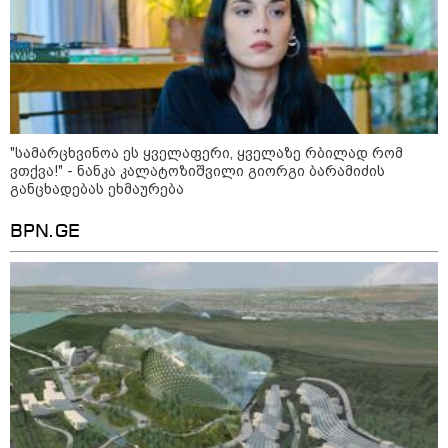
"სა­მარ­ცხვი­ნოა ეს ყვე­ლა­ფე­რი,
ყვე­ლა­ზე რბი­ლად რომ ვთქვა!" -
ნანკა კალატოზიშვილი გიორგი
ბარამიძის განცხადებას
ეხმაურება
"სა­მარ­ცხვი­ნოა ეს ყვე­ლა­ფე­რი, ყვე­ლა­ზე რბი­ლად რომ
"ეს ის ადგილია, საიდანაც
ვთქვა!" - ნანკა კალატოზიშვილი გიორგი ბარამიძის
გუშინდელი ვიდეო ვირუსულად
განცხადებას ეხმაურება
გავრცელდა.... დანარჩენი თქვენ
განსაჯეთ, რამდენად
შესაძლებელია აქ ადამიანის
BPN.GE
გადავარდნა" - რა კადრებს
აქვეყნებს კობა ახალაძე
მლეთიდან, სადაც 12 წლის წინ
გურამ დადიანიძე გაუჩინარდა?
პოლიტიკა