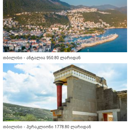
22:29 / 08-08-2026
"24 იანვრის ღამეს თამარ
ნავროზაშვილის ძმა მიგზავნის
მესიჯს... მე ვერ ვნახე, რადგან
"სპამებში" ჩავარდა": რა
მისწერა ნია იმნაძის ბიძამ ეკა
კუპატაძეს? - გიგა ავალიანის
დედა "სქრინს" აქვეყნებს
21:33 / 08-08-2026
ნია იმნაძის ბებია მიმართვას
თბილისი - ანტალია 950.80 ლარიდან
ავრცელებს - "კონკრეტულად
როდის, სად და რა სიტყვებით
წააქეზა ნია იმნაძემ
ალექსანდრე გაბაშვილი? ერთი
ოჯახის ენით აღუწერელი
ტკივილი არ შეიძლება გახდეს
მეორე ოჯახის 16 წლის ბავშვის
საჯაროდ განადგურების
20:31 / 08-08-2026
საფუძველი"
"ის ამბავი ხომ გახსოვთ, ნიკა
მელიას რომ თავს დაესხნენ
სამტრედიაში, სწორედ იმ
ამბავზე, ხვალ, პროკურატურა
126-ე მუხლის პირველი
ნაწილით ბრალს წამიყენებს" -
ცოტნე მირცხულავა
თბილისი - ჰერაკლიონი 1778.80 ლარიდან