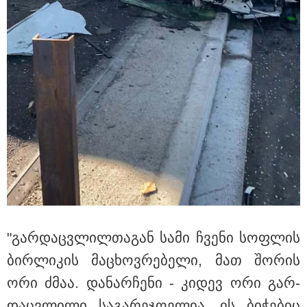
22:29 / 08-08-2026
"24 იანვრის ღამეს თამარ ნავროზაშვილის ძმა
მიგზავნის მესიჯს... მე ვერ ვნახე, რადგან "სპამებში"
ჩავარდა": რა მისწერა ნია იმნაძის ბიძამ ეკა
კუპატაძეს? - გიგა ავალიანის დედა "სქრინს"
აქვეყნებს
"გარ­დაც­ვლილ­თა­გან სამი ჩვე­ნი სოფ­ლის
ბირ­ლი­კის მა­ცხოვ­რე­ბე­ლი, მათ შო­რის
ორი ძმაა. და­ნარ­ჩე­ნი - კი­დევ ორი გარ­
21:33 / 08-08-2026
ნია იმნაძის ბებია მიმართვას ავრცელებს -
დაც­ვლი­ლი სა­გა­რე­ჯო­ე­ლია. ის ბი­ჭე­ბიც