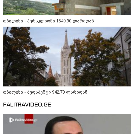
"დღეს ვიმგზავრეთ
მატარებლით, რომელიც ახალი
სიჩქარით მოძრაობს, მანამდე
ბათუმამდე მგზავრობის დრო
თბილისი - ჰერაკლიონი 1540.90 ლარიდან
იყო 5,5 საათი და ახლა არის 4
საათამდე შემცირებული" -
ირაკლი კობახიძე
15:17 / 06-08-2026
შემოსავლების სამსახურში
აზერბაიჯანული მედიის მიერ
გავრცელებულ ინფორმაციას
პასუხობენ
13:39 / 06-08-2026
ბაქომ საქართველოს საგარეო
თბილისი - ბუდაპეშტი 942.70 ლარიდან
უწყებას დიპლომატური ნოტა
გაუგზავნა - მიზეზი
აზერბაიჯანული სანომრე ნიშნის
PALITRAVIDEO.GE
მქონე სატვირთოების
საზღვარზე შეფერხებაა:
დეტალები
კატეგორიის ყველა სიახლე