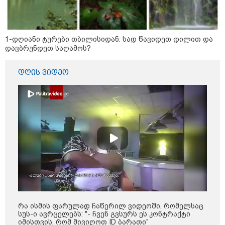
მსოფლიო ომის დროინდელი
ასობით ჭურვი აღმოაჩინეს -
"რიგრიგობით
ფეთქდებოდნენ..."
1-დღიანი ტურები თბილისიდან: სად წავიდეთ დილით და
დავბრუნდეთ საღამოს?
კატეგორიის ყველა სიახლე
დღის ვიდეო
2008 წლის რუსეთ-საქართველოს
ომიდან 18 წელი გავიდა
სამოქალაქო საზოგადოების
წარმომადგენლები 2008 წლის
რუსეთ-საქართველოს აგვისტოს
ომის 18 წლისთავთან
რა ისმის ფარულად ჩაწერილ ვიდეოში, რომელსაც
დაკავშირებით ერთობლივ
სუს-ი ავრცელებს: "- ჩვენ გვსურს ეს კონტრაქტი
განცხადებას ავრცელებენ
იმისთვის, რომ მივიღოთ ID ბარათი"