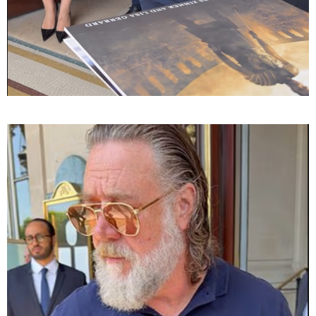
08:44 / 06-08-2026
"მიტროპოლიტი გერასიმე სამღვდელოებასთან
ერთად იმყოფებოდა ლანა ლატარიას სახლში და
გარდაცვლილის სულის საოხად პანაშვიდი
აღავლინა" - საპატრიარქო
13:52 / 06-08-2026
4 წლით პატიმრობა მიესაჯა
სანიტარს, რომელმაც შვილი
ბათუმში, კლინიკის
საპირფარეშოში გააჩინა,
შემდეგ კი დაზიანებები მიაყენა
11:16 / 06-08-2026
ცნობილი ხდება, რომ
მოსკოვში, რესტორანში
მომხდარ აფეთქებას რუსი
გენერალი ემსხვერპლა -
კურიერის მიერ მიტანილი