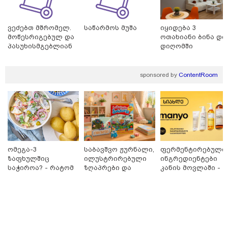
ვეძებთ მშრომელ.
საწარმოს მუშა
იყიდება 3
მოწესრიგებულ და
ოთახიანი ბინა დი
პასუხისმგებლიან
დიღომში
თანამშრომელს.
sponsored by
ContentRoom
10:58 / 06-08-2026
ომეგა-3
საბავშვო ჟურნალი,
ფერმენტირებული
"დადგება დრო და თქვენი დღევანდელი
ზაფხულშიც
ილუსტრირებული
ინგრედიენტები
"პოსტაობა" საკუთარ თავთან
საჭიროა? - რატომ
ზღაპრები და
კანის მოვლაში -
არ უნდა ვთქვათ
მაგნიტური
კორეული
შეგარცხვენთ... თქვენი შეცდომა არის
უარი თევზზე ცხელ
სათამაშო 9.90
ინოვაციური
დანაშაულის ტოლფასი" - ეკა კუპატაძე
დღეებში
ლარად - "საბავშვო
ბრენდი Manyo
ნანუკა ჟორჟოლიანს
კარუსელში"
საქართველოშია
ზღაპრების სერია
დაიწყო