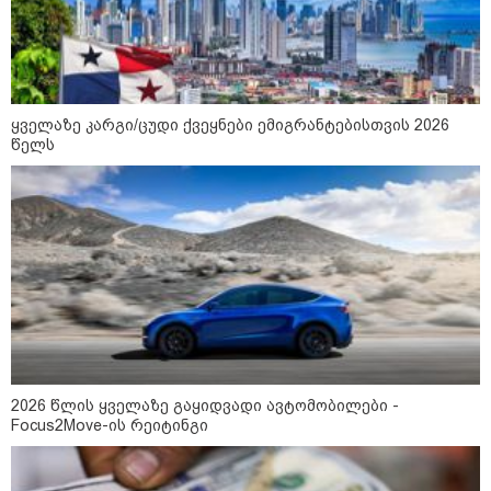
რა უნდა გავაკეთოთ პირველ
რიგში შუქის გამორთვისას: 5
მნიშვნელოვანი ნაბიჯი
ყველაზე კარგი/ცუდი ქვეყნები ემიგრანტებისთვის 2026
წელს
1-დღიანი ტურები თბილისიდან:
სად წავიდეთ დილით და
დავბრუნდეთ საღამოს?
მსოფლიო
2026 წლის ყველაზე გაყიდვადი ავტომობილები -
Focus2Move-ის რეიტინგი