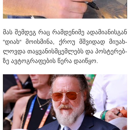
მნიშვნელოვანი ინფორმაცია
მას შემ­დეგ რაც რამ­დე­ნი­მე ადა­მი­ა­ნის­გან
“დიახ“ მო­ის­მი­ნა, ქროუ მშვი­დად მი­უ­ახ­
ლოვ­და თაყ­ვა­ნის­მცემ­ლებს და პოს­ტე­რებ­
ზე ავ­ტოგ­რა­ფე­ბის წერა და­ი­წყო.
11:13 / 05-08-2026
Hisense წარმოგიდგენთ გზავნილს "ინოვაციები
უკეთესი ცხოვრებისათვის" FIFA-ს 2026 წლის
მსოფლიო ჩემპიონატზე™
სამართალი