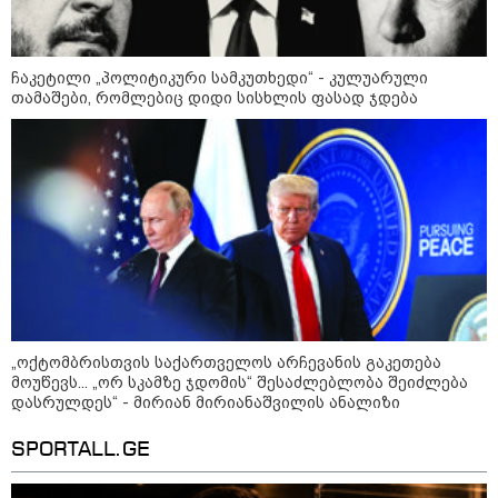
ბავშვმა, რომელიც 9 თვის
განმავლობაში
წარმოუდგენელი
ფსიქოლოგიური ტერორის ქვეშ
არის" - რას აცხადებს ნია
ჩაკეტილი „პოლიტიკური სამკუთხედი“ - კულუარული
კატეგორიის ყველა სიახლე
იმნაძის ადვოკატი?
თამაშები, რომლებიც დიდი სისხლის ფასად ჯდება
რატომ ჩაბნელდა საქართველო
მესამედ: საბოტაჟი, ტექნიკური
ხარვეზი თუ
არაპროფესიონალიზმი?! -
სანდრო თვალჭრელიძის ანალიზი
„ოქტომბრისთვის საქართველოს არჩევანის გაკეთება
ჩაკეტილი „პოლიტიკური
სამკუთხედი“ - კულუარული
მოუწევს... „ორ სკამზე ჯდომის“ შესაძლებლობა შეიძლება
თამაშები, რომლებიც დიდი
დასრულდეს“ - მირიან მირიანაშვილის ანალიზი
სისხლის ფასად ჯდება
SPORTALL.GE
„ოქტომბრისთვის საქართველოს