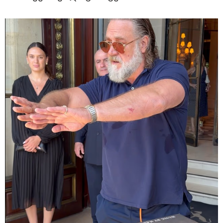
11:08 / 06-08-2026
"დააკავეს არასრულწლოვანი, რომელმაც
სოცქსელებიდან ჩამოტვირთულ არასრულწლოვანთა
ფოტოები დაამონტაჟა, მიანიჭა პორნოგრაფიული
იერსახე და გაავრცელა" - შსს