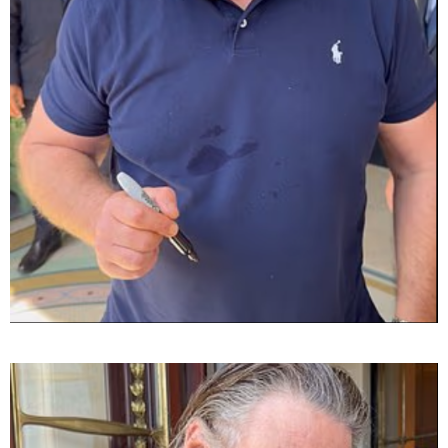
"საჩუქარი" და ჩაშლილი
წვეულება: ახალი დეტალები
12:56 / 06-08-2026
70 წელზე მეტი ხნის შემდეგ
პირველად, ყაზახეთში ვეფხვი
ველურ ბუნებაში გაუშვეს -
ქვეყნდება კადრები
14:09 / 06-08-2026
დამტკიცდა საგზაო
უსაფრთხოების ეროვნული
სტრატეგია, რომელიც საგზაო
შემთხვევების შედეგად
დაშავებულთა და დაღუპულთა
რაოდენობის 25%-ით
შემცირებას ითვალისწინებს -
რას მოიცავს ის?
თბილისი - ანტალია 849.20
ლარიდან