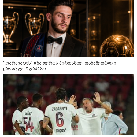
არჩევანის გაკეთება მოუწევს...
„ორ სკამზე ჯდომის“
შესაძლებლობა შეიძლება
დასრულდეს“ - მირიან
მირიანაშვილის ანალიზი
ჯარისკაცი, რომელიც 29 წელი
იბრძოდა, რადგან ომის
დამთავრების არ სჯეროდა...
"კვარავაჯოს" გზა ოქროს ბურთამდე: თანამედროვე
ქართული ზღაპარი
მეცნიერება