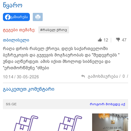
წყა­რო
ნია იმნაძეს და ანასტასია
გაზიარება
ბერუაშვილს ბრალდება
წარედგინათ - რამდენ წლიანი
ტეგები თემაზე:
#რასელ ქროუ
პატიმრობა ემუქრებათ
არასრულწლოვნებს?
თბილისელი
12
47
რაღა დროს რასელ ქროუა, დღეს საქართველოში
რა გახდა “სამგორის” მეტროში
ბეზრუკოვის და გუჟევის მოგზაურობას და "შედევრებს "
სტუდენტის გარდაცვალების
მიზეზი - ცნობილია ექსპერტიზის
უნდა აღწერდეთ. ამის იქით მხოლოდ სიბნელეა და
პასუხი
"ერთმორწმუნე "ძმები
გამოხმაურება /
0
/
10:14 / 30-05-2026
გააკეთეთ კომენტარი
Faceამბები
SS.GE
როგორ მოხვდე აქ