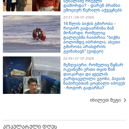
16:02 / 03-08-2026
ბუზალაძე რჩეულს
დაშორდა? - დარენ პრინსი
"15 წლის წინ ჩადენილი
ემოციურ წერილს აქვეყნებს
დანაშაული, 5-ჯერ შეცვლილი
მოსამართლე, 4-ჯერ თავიდან
20:31 / 28-07-2026
დაწყებული საქმე... მადლობა
16 წლის ბიჭის გმირობა -
პროკურატურას, მათ გარეშე ეს
როგორ გადაარჩინა მან
შედეგი არ დადგებოდა" - ქეთა
მოზარდი, რომელიც
ხარძიანი
ტალღებმა ჩაითრია: "ბიჭმა
ბოლომდე იბრძოლა, ასეთი
კატეგორიის ყველა სიახლე
გმირობა არასდროს
გვინახავს" (ვიდეო)
22:49 / 27-07-2026
მეზღვაური, რომელიც წყნარ
ოკეანეში ერთი თვის წინ
დაიკარგა და ყველას
გარდაცვლილი ეგონა, ჰავაის
ნაპირებთან ცოცხალი იპოვეს
ყველაზე კარგი/ცუდი ქვეყნები
- როგორ გადარჩა?
ემიგრანტებისთვის 2026 წელს
იხილეთ მეტი
2026 წლის ყველაზე გაყიდვადი
ავტომობილები - Focus2Move-ის
რეიტინგი
პოპულარული დღეს