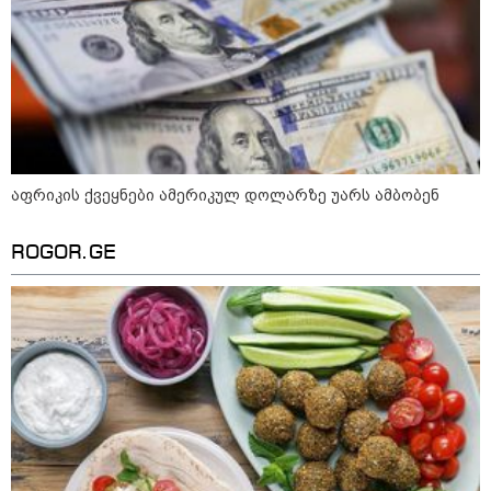
აფრიკის ქვეყნები ამერიკულ დოლარზე უარს ამბობენ
ROGOR.GE
10:52 / 06-08-2026
ვაშინგტონს რაკეტების დეფიციტი აქვს? -
მედიის ცნობით, დონალდ ტრამპი პიტ
ჰეგსეთს დაუპირისპირდა: დეტალები
23:15 / 06-08-2026
“არ მინდა, ბაიდენივით
სცენიდან გადავარდეს“ -