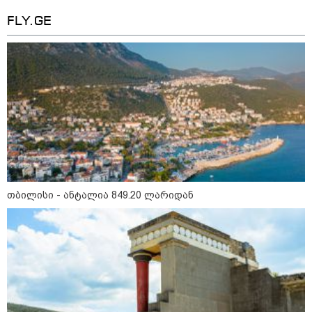
FLY.GE
14:14 / 06-08-2026
"მეც ერთ-ერთი მათგანი ვიყავი, ვინც
ლიფტში გაიჭედა" - ლევან მახაშვილი
თბილისი - ანტალია 849.20 ლარიდან
16:37 / 06-08-2026
"აბსოლუტურად ყალბი
შინაარსი იქმნება სოციალურ
მედიაში, არარსებული
ადამიანები, საუბრობენ,
თითქოს საქართველოში
უარყოფითი გარემოა რუსი
ტურისტებისთვის" - პრემიერი
16:14 / 06-08-2026