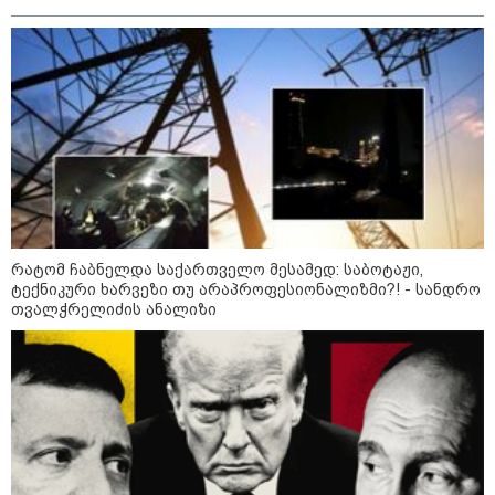
დასაქსაქსად
დაკავშირებით ერთობლივ
განცხადებას ავრცელებენ
22:35 / 06-08-2026
"კიდევ ერთხელ მოვუწოდებ
საქართველოს მთავრობას, მისი
დაუყოვნებლივი და უპირობო
გათავისუფლებისკენ" - რას
წერს ეუთო-ს წარმომადგენელი
მზია ამაღლობელზე?
21:38 / 06-08-2026
"ჩვენთვის ეს ეგზოტიკაა, ჩვენს
რატომ ჩაბნელდა საქართველო მესამედ: საბოტაჟი,
სტუმრებს ასე ვუხსნით - ბევრი
ტექნიკური ხარვეზი თუ არაპროფესიონალიზმი?! - სანდრო
სანთელი, ეგზოტიკა და
თვალჭრელიძის ანალიზი
რომანტიკული საღამოები" -
შალვა ალავერდაშვილი
ელექტროენერგიის გათიშვებზე
21:08 / 06-08-2026
"არ ვიცი, თუ ვინმე იცის, რასთან
არის დაკავშირებული ნია
იმნაძის 10 თვის თავზე დაკავება
- რა უნდა თქვას 16 წლის