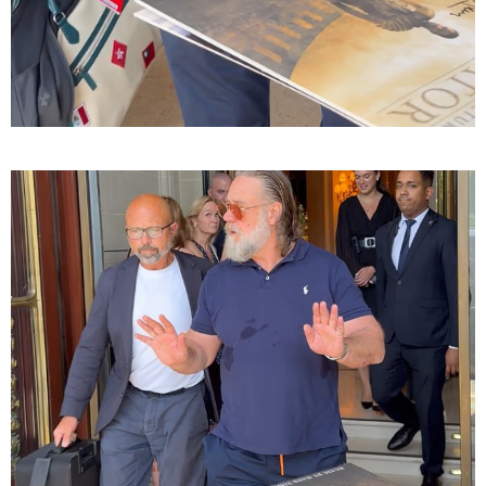
გიგა ავალიანის საქმეზე დაკავებული ნია იმნაძე
კლინიკიდან ზაჰესის დროებითი მოთავსების
იზოლატორში გადაიყვანეს
12:54 / 06-08-2026
ტრაგედია ხობში - მდინარე ხობისწყალში დედა-
შვილი დაიხრჩო