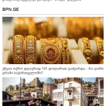
გმირების მემორიალზე
გაკეთდა" - "ნაციონალური
BPN.GE
მოძრაობა"
19:03 / 08-08-2026
"მკაცრად ვგმობთ ირაკლი
კობახიძის განცხადებას" -
"კოალიცია ცვლილებისთვის"
16:33 / 08-08-2026
"გიორგი ბარამიძემ რაღაც
არასწორად ჩამოაყალიბა,
მაგრამ ნამდვილად არ
ეკუთვნის წიხლი ივანიშვილის
უნცია ოქრო დღიურად 101 დოლარით გაძვირდა - რა ღირს
ღალატზე დაფუძნებული
გრამი საქართველოში?
დიქტატურის მსახურებისგან" -
მიხეილ სააკაშვილი
16:22 / 08-08-2026
"აი, ეს არის სამშობლოს
ღალატი" - როგორ ეხმაურება
ნიკა გვარამია აგვისტოს ომთან
დაკავშირებით ირაკლი