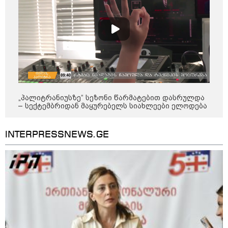
ის საწყობზე - დრონებით
თავდასხმის შემდეგ, ტულას
ოლქში მდებარე საწყობში
ხანძარია
09:12 / 05-08-2026
14 გარდაცვლილი, 22
დაშავებული, მასშტაბური
ხანძარი - რუსეთმა კიევზე
იერიში ბალისტიკური
„პალიტრანიუსზე“ სეზონი წარმატებით დასრულდა
რაკეტებით მიიტანა
– სექტემბრიდან მაყურებელს სიახლეები ელოდება
INTERPRESSNEWS.GE
14:13 / 04-08-2026
მორიგი თავდასხმა რუსეთში,
ნავთობგადამამუშავებელ
ქარხანაზე - რა დეტალებია
ცნობილი
კატეგორიის ყველა სიახლე