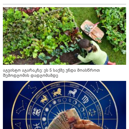
მიწის ნაკვეთებზე“ - როგორ
იცვლება უძრავი ქონების ბაზარი
კონფლიქტები
აგვისტო აგარაკზე: ეს 5 საქმე უნდა მოასწროთ
შემოდგომის დადგომამდე