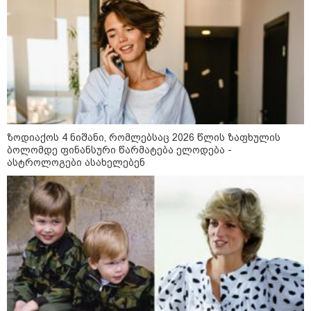
"არის პოლარიზაციის კიდევ უფრო
გაღრმავების საფრთხე და ...“
ზოდიაქოს 4 ნიშანი, რომლებსაც 2026 წლის ზაფხულის
ბოლომდე ფინანსური წარმატება ელოდება -
"გონებაში ვალაგებდი, ეს ამბავი
ასტროლოგები ასახელებენ
პირველად ვისთვის მეთქვა, ვის
უნდა ჩავექოლე“
"ძალიან მძიმეა ჩემთვის ის, რაც
ახლა გითხარით“