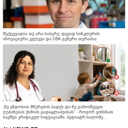
რუსული მხარის ინფორმაციით,
უკრაინამ ბელგოროდზე
დრონებით იერიში მიიტანა,
დაიღუპა სამი ადამიანი და
დაშავდა 25
შექცევადია თუ არა სიბერე: დევიდ სინკლერის
ინოვაციური კვლევა და OSK გენური თერაპია
მოზაიკა
„ნუ ენდობით მწერების ბადეს და ნუ გამოიწვევთ
ღებინებას ქიმიის გადაყლაპვისას“ - როგორ ვიხსნათ
ბავშვი კრიტიკულ სიტუაციაში, პედიატრ სალომე
ახვლედიანის რჩევები