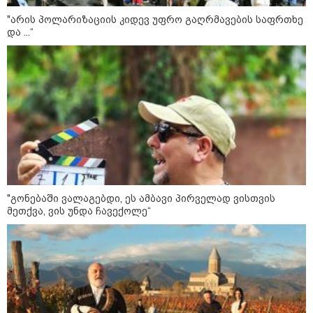
როგორ ჩავიცვათ 40 წლის
შემდეგ: მილიონერების
"არის პოლარიზაციის კიდევ უფრო გაღრმავების საფრთხე
სტილისტის 8 ოქროს წესი და
და ...“
აუცილებელი სამოსი
მსოფლიო
"გონებაში ვალაგებდი, ეს ამბავი პირველად ვისთვის
მეთქვა, ვის უნდა ჩავექოლე“