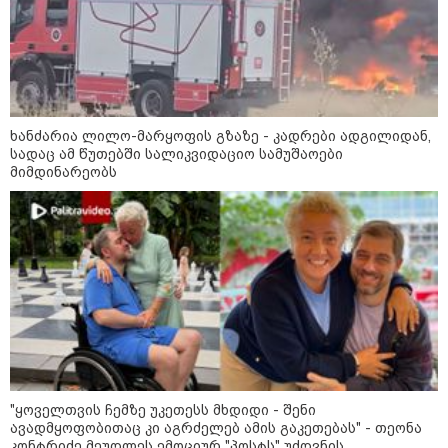
ხანძარია ლილო-მარყოფის გზაზე - კადრები ადგილიდან,
სადაც ამ წუთებში სალიკვიდაციო სამუშაოები
მიმდინარეობს
12:34 / 08-08-2026
რას აცხადებს ირაკლი კობახიძე
ელექტროენერგიის რამდენჯერმე
გათიშვასთან დაკავშირებით?
19:32 / 08-08-2026
"სიმბოლურია, რომ კობახიძის
"ყოველთვის ჩემზე უკეთესს მხდიდი - შენი
მოღალატეობრივი განცხადება
ავადმყოფობითაც კი აგრძელებ ამის გაკეთებას" - თეონა
საქართველოს
თავისუფლებისთვის შეწირული
კონტრიძე მეუღლეს ემოციურ "პოსტს" უძღვნის