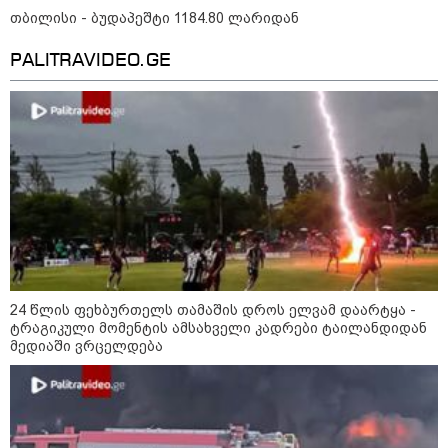
თბილისი - ბუდაპეშტი 1184.80 ლარიდან
"ყოველთვის ჩემზე უკეთესს
მხდიდი - შენი ავადმყოფობითაც
კი აგრძელებ ამის გაკეთებას" -
PALITRAVIDEO.GE
თეონა კონტრიძე მეუღლეს
ემოციურ "პოსტს" უძღვნის
პოლიციამ ,,გლოვოს” კურიერზე
თავდასხმის ბრალდებით 3 პირი,
მათ შორის 2 არასრულწლოვანი
დააკავა - შსს ინფორმაციას
ავრცელებს
24 წლის ფეხბურთელს თამაშის დროს ელვამ დაარტყა -
პოლიტიკა
ტრაგიკული მომენტის ამსახველი კადრები ტაილანდიდან
მედიაში ვრცელდება