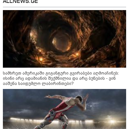
ALLNEWS.GE
11:17 / 08-08-2026
არშემდგარი ქორწინება 15 წლით უფროს
ქართველთან - ალინა კაბაევას
საიდუმლო ცხოვრება: როგორ
გამოიყურებოდა ის პლასტიკურ
ოპერაციებამდე
სამხრეთ ამერიკაში გიგანტური გვირაბები აღმოაჩინეს:
ისინი არც ადამიანის შექმნილია და არც ბუნების - ვინ
14:20 / 08-08-2026
ააშენა საიდუმლო ლაბირინთები?
"ქალაქი დავთმე, მაგრამ
ქალურობა - არა. ვერ იჯერებენ
ფერმერი თუ ვარ" - როგორ
ცხოვრობს ახალგაზრდა ქალი,
რომელიც ქალაქიდან სოფლად
გადავიდა და ფერმერი გახდა
09:36 / 08-08-2026