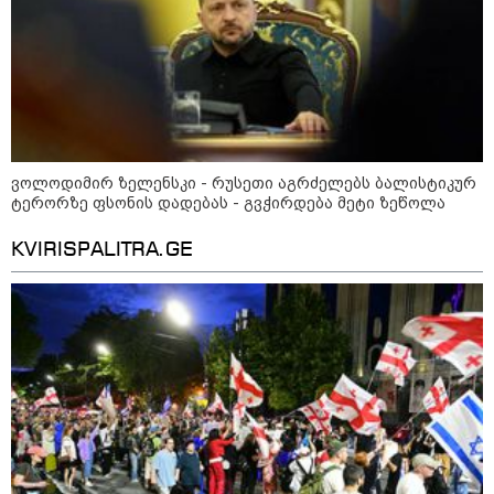
დღის ზოგადი
9
ასტროლოგიური
პროგნოზი
აგვისტო
ვოლოდიმირ ზელენსკი - რუსეთი აგრძელებს ბალისტიკურ
ტერორზე ფსონის დადებას - გვჭირდება მეტი ზეწოლა
აგვისტო აგარაკზე: ეს 5 საქმე
KVIRISPALITRA.GE
უნდა მოასწროთ შემოდგომის
დადგომამდე
ფული ამ ზოდიაქოს ნიშნების
ხელში აღმოჩნდება: ვინ
გამდიდრდება?