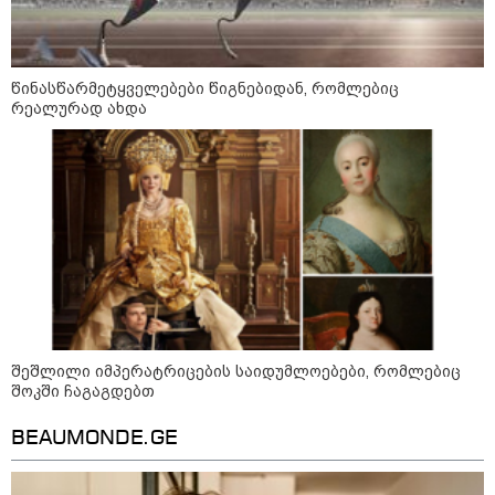
"ბავშვობიდან ასე ვარ..
ფანატიკურად ვარ შეყვარებული
საქართველოზე" - გაიცანით
მარტინ გუიმჯიანი, ქართულ
ენასა და საქართველოზე
წინასწარმეტყველებები წიგნებიდან, რომლებიც
შეყვარებული სომეხი ბიჭი
რეალურად ახდა
23:15 / 07-08-2026
ამოუცნობი ანომალიური
მოვლენები - ტრამპის
ადმინისტრაციამ “UFO”- ს
ფაილების მორიგი პაკეტი
გამოაქვეყნა
22:30 / 07-08-2026
ინტერნეტში ამაღელვებელი
კადრები ვრცელდება - როგორ
გადაარჩინა 56 წლის კაცმა
შეშლილი იმპერატრიცების საიდუმლოებები, რომლებიც
ბავშვები აბობოქრებულ ზღვაში
შოკში ჩაგაგდებთ
დახრჩობას
BEAUMONDE.GE
კატეგორიის ყველა სიახლე