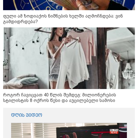
ფული ამ ზოდიაქოს ნიშნების ხელში აღმოჩნდება: ვინ
გამდიდრდება?
12:46 / 07-08-2026
ოკუპირებულ აფხაზეთში საწვავის
დეფიციტია, კილომეტრიანი რიგები და
შეზღუდვა საწვავის ჩასხმაზე - რა
ინფორმაციას აქვეყნებს "დემოკრატიის
კვლევის ინსტიტუტი“
14:23 / 05-08-2026
ევროპელმა და რუსმა ყოფილმა
როგორ ჩავიცვათ 40 წლის შემდეგ: მილიონერების
მაღალჩინოსნებმა უკრაინაში
სტილისტის 8 ოქროს წესი და აუცილებელი სამოსი
ომთან დაკავშირებით
მოლაპარაკებები გამართეს - რა
არის ცნობილი შეხვედრაზე
დღის ვიდეო
09:55 / 05-08-2026
მორიგი თავდასხმა Wildberries-