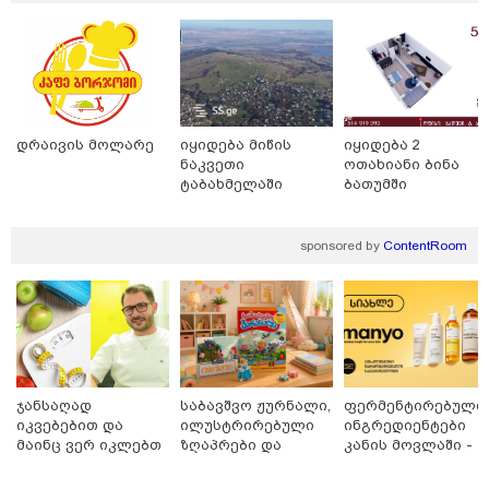
თბილისი - რომი 1316.70 ლარიდან
დრაივის მოლარე
იყიდება მიწის
იყიდება 2
ნაკვეთი
ოთახიანი ბინა
ტაბახმელაში
ბათუმში
მნიშვნელოვანი ინფორმაცია
sponsored by
ContentRoom
ჯანსაღად
საბავშვო ჟურნალი,
ფერმენტირებული
იკვებებით და
ილუსტრირებული
ინგრედიენტები
მაინც ვერ იკლებთ
ზღაპრები და
კანის მოვლაში -
წონაში? - ლაშა
მაგნიტური
კორეული
უჩავა მთავარ
სათამაშო 9.90
ინოვაციური