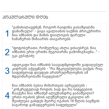
წალენჯიხის არტ-მეურნეობაში,
ნიკო კვარაცხელიას სახელობის
IT სკოლის კურსამთავრებულებს
სერტიფიკატები გადაეცათ
პოპულარული დღეს
"განიხილავდნენ, როგორ ჩაიდინა გაბაშვილმა
დანაშაული" - გიგა ავალიანის საქმის პროკურორი
ნია იმნაძის და მამის დიალოგის ფარული
11:59 / 09-08-2026
ჩანაწერის შინაარსს ასაჯაროებს
ხანძარი ლილო-მარტყოფის
გზაზე - რა ვითარებაა ადგილზე
ამ წუთებში? (ვიდეო)
"ფოტოსურათი, რომელზეც ახლა ვისაუბრებ, ნია
იმნაძის ერთ-ერთმა მეგობარმა გამომიგზავნა..." -
ეკა კუპატაძე
ადვოკატი ნია იმნაძის საავადმყოფოში გადაღებულ
კადრებს აქვეყნებს - "რა მტკიცებულება გაქვთ, რაც
10:29 / 09-08-2026
საფუძვლად დაუდეთ არასრულწლოვნის ამ
"ვერასდროს ვიფიქრებდი, რომ
მდგომარეობაში ჩაგდებას?"
ჩვენი ცხოვრება შენთან ერთად
ასეთ არარომანტიკულ ფაზაში
ნია იმნაძის ბებია მიმართვას ავრცელებს -
შევიდოდა" - თეონა კონტრიძე
"კონკრეტულად როდის, სად და რა სიტყვებით
ქორწინებიდან 18 წლის თავზე
წააქეზა ნია იმნაძემ ალექსანდრე გაბაშვილი?
ქმარს ემოციურ "პოსტს" უძღვნის
ერთი ოჯახის ენით აღუწერელი ტკივილი არ
შეიძლება გახდეს მეორე ოჯახის 16 წლის ბავშვის
საჯაროდ განადგურების საფუძველი"
09:25 / 09-08-2026