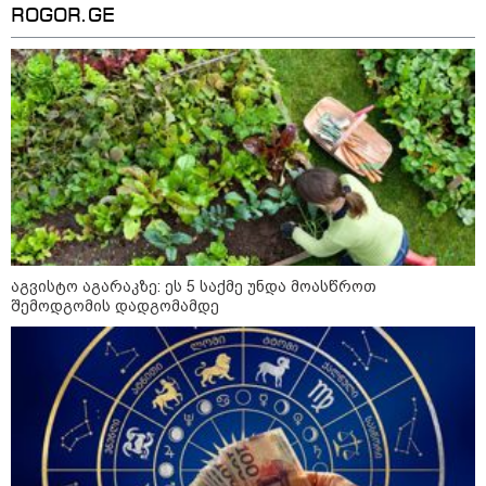
მიწოდება, რომ მასწავლებელი
ROGOR.GE
სექსუალურად ავიწროებდა,
კატეგორიის ყველა სიახლე
ფაქტობრივად, წაქეზება იყო" -
პროკურორი
აგვისტო აგარაკზე: ეს 5 საქმე უნდა მოასწროთ
შემოდგომის დადგომამდე
კატეგორიები