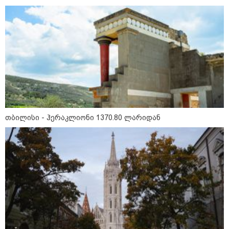
"2008 წელს საქართველო
გადავარჩინეთ - აი, 2012 წლის
"გამარჯვება" ვინც იზეიმეთ,
სწორედ ეგ იყო ქართული
ისტორიული კატასტროფა და
რაც რუსმა ჯარით ვერ აიღო,
შიდა ღალატით გაინაღდა" -
მიხეილ სააკაშვილი
14:20 / 07-08-2026
"ჩემი აზრით, ენამ გაუსწრო
აზრს და არ არის ეს კარგი,
თუმცა თუ რაიმეში არ მეპარება
ეჭვი, გიორგი ბარამიძის
პატრიოტიზმია" - ნიკა გვარამია
თბილისი - ჰერაკლიონი 1370.80 ლარიდან
13:42 / 07-08-2026
"საქართველო მშვიდი ქვეყანაა,
სტუმართმოყვარე ხალხი ვართ
და ყველას შეუძლია ჩამოვიდეს,
არავინ შეზღუდული არაა" - კახა
კალაძე
13:27 / 07-08-2026
"სტუმართმოყვარე ხალხი ვართ