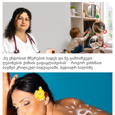
სიკვდილი - ისეთი ხმა აქვს,
თითქოს ეხვეწება, ცუდად არის"
- 12 წლის წინ გაუჩინარებული
ბიჭის დედა გავრცელებულ
ვიდეოზე პირველ კომენტარს
აკეთებს
კატეგორიის ყველა სიახლე
„ნუ ენდობით მწერების ბადეს და ნუ გამოიწვევთ
ღებინებას ქიმიის გადაყლაპვისას“ - როგორ ვიხსნათ
პაატა ზაქარეიშვილის მწვავე
ბავშვი კრიტიკულ სიტუაციაში, პედიატრ სალომე
პასუხი გიორგი ბარამიძის
ახვლედიანის რჩევები
სკანდალურ განცხადებაზე -
"ყველაფერი დეტალურად ვიცი...
კამანში მოკლული ქართველები მე
გადმოვასვენე... ბარამიძე კი
ტყუის"
აგვისტოს ომში, გორში
საბრძოლო ნათლობა მიღებული
რუსული „ისკანდერი“ დღეს კიევის
მთავარ კოშმარად იქცა