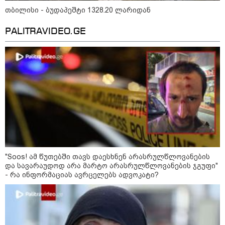
- რუსს, ყაზახს, უკრაინელს,
თბილისი - ბუდაპეშტი 1328.20 ლარიდან
შვეიცარიელს, იტალიელს,
ამერიკელს, შეუძლია
ჩამოვიდეს, დახარჯოს ფული...
PALITRAVIDEO.GE
არავინ შეზღუდული არაა" -
კალაძე
კატეგორიის ყველა სიახლე
„რიკოთის მსგავსი რთული
საინჟინრო ობიექტების მოვლა-
პატრონობა განსაკუთრებულ
"Soos! ამ წუთებში თავს დაესხნენ არასრულწლოვანების
პასუხისმგებლობას მოითხოვს“-
და სავარაუდოდ არა მარტო არასრულწლოვანების ჯგუფი"
რატომ გახდა საჭირო გზების
- რა ინფორმაციას ავრცელებს ადვოკატი?
მოვლა-პატრონობისთვის
სახელმწიფო კომპანიის შექმნა
„რუსთაველზე მდებარე
სასტუმროები 40-50%-იან
გაუქმებებს იღებენ, საკმაოდ დიდი
ზარალისკენ წავალთ - მეგონა,
ვიღაც მოიფიქრებდა და ბიზნესს