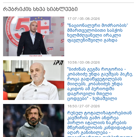
რუბრიკის სხვა სიახლეები
23:40 / 07-08-2026
23:15 / 07-08-2026
22:49 / 07-08
იტალიამ ყველა
ამოუცნობი
"ამ წუთებ
17:07 / 05-08-2026
ქალაქში განგაშის
ანომალიური
დაესხნენ
"ნაციონალური მოძრაობის“
წითელი დონე
მოვლენები - ტრამპის
არასრულ
მმართველობითი საბჭოს
გამოაცხადა
ადმინისტრაციამ “UFO”-
და სავარ
ხელმძღვანელი ირაკლი
ს ფაილების მორიგი
მარტო
ფავლენიშვილი გახდა
პაკეტი გამოაქვეყნა
არასრულ
ჯგუფი" - 
ინფორმაც
თავს დაეს
10:58 / 03-08-2026
"ბიძინას გეგმა როგორია -
კობახიძე უნდა გაუშვას პიკზე,
როცა გადაწყვეტილებას
"Soos! ამ წუთებში თავს დაესხნენ
მიიღებს, კობახიძეს უნდა
არასრულწლოვანების და
აკიდოს ამ პერიოდში
სავარაუდოდ არა მარტო
დაგროვილი მთელი
არასრულწლოვანების ჯგუფი" - რა
ცოდვები" - ხუხაშვილი
ინფორმაციას ავრცელებს
18:50 / 27-07-2026
ადვოკატი?
რუსულ ტოტალიზატორებთან
"იპოვონ ერთი გოგონა, ვისაც გიგა
კავშირის გამო ანდრეა
სექსუალურად ავიწროებდა - თუ
პირლო იტალიის ნაკრების
მწვრთნელობის კანდიდატად
გამოჩნდება 10 000 ლარს
აღარ განიხილება -
ოფიციალურად, სახალხოდ