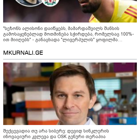
თბილისის მერია ინფორმაციას
ავრცელებს
"სეზონს ალისონი დაიწყებს, მამარდაშვილს შანსის
გამოსაყენებლად მოთმინება სჭირდება, რომელსაც 100%-
21:30 / 07-08-2026
ით მიიღებს" - განაცხადა "ლივერპულის" ყოფილმა
თბილისში, ლოზუნგით
მეკარემ
„გვახსოვს გმირები, გვახსოვს
MKURNALI.GE
მტერი” მსვლელობა
მიმდინარეობს
20:58 / 07-08-2026
"იპოვონ ერთი გოგონა, ვისაც
გიგა სექსუალურად ავიწროებდა
- თუ გამოჩნდება ასეთი
გოგონა, 10 000 ლარს
ოფიციალურად, სახალხოდ
გადავცემ" - გიგა ავალიანის
დედა განცხადებას ავრცელებს
18:21 / 07-08-2026
შექცევადია თუ არა სიბერე: დევიდ სინკლერის
"ვიდეოს ნახვა ჩემთვის იყო
ინოვაციური კვლევა და OSK გენური თერაპია