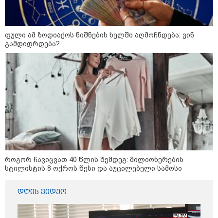
დღის ზოგადი
ფული ამ ზოდიაქოს ნიშნების ხელში აღმოჩნდება: ვინ
8
გამდიდრდება?
ასტროლოგიური
პროგნოზი
აგვისტო
8 აგვისტო ახალ შთაგონებასა და ემოციურ სიახლოვეს
მოიტანს. გაიზრდება ინტერესი შემოქმედებითი საქმიანობისა
და კულტურული ღონისძიებების მიმართ. საღამო
განსაკუთრებით ხელსაყრელია საყვარელ ადამიანებთან
დროის გასატარებლად და თბილი, გულახდილი
საუბრებისთვის.
როგორ ჩავიცვათ 40 წლის შემდეგ: მილიონერების
სტილისტის 8 ოქროს წესი და აუცილებელი სამოსი
დღის ვიდეო
აგვისტო აგარაკზე: ეს 5 საქმე
უნდა მოასწროთ შემოდგომის