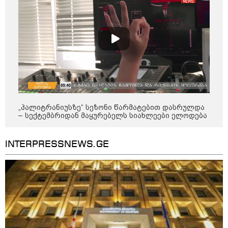
დადგომამდე
ფული ამ ზოდიაქოს ნიშნების
ხელში აღმოჩნდება: ვინ
გამდიდრდება?
„პალიტრანიუსზე“ სეზონი წარმატებით დასრულდა
როგორ ჩავიცვათ 40 წლის
– სექტემბრიდან მაყურებელს სიახლეები ელოდება
შემდეგ: მილიონერების
სტილისტის 8 ოქროს წესი და
აუცილებელი სამოსი
INTERPRESSNEWS.GE
მსოფლიო