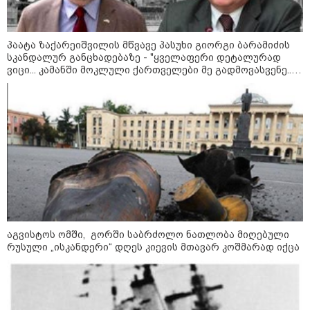
მკვლელობა პირდაპირ ეთერში:
ცნობილ "ტიკტოკერს" ლაივის
დროს ესროლეს, ის ადგილზე
გარდაიცვალა - რას ამბობს
პაატა ზაქარეიშვილის მწვავე პასუხი გიორგი ბარამიძის
მომხდარზე მექსიკის პოლიცია
სკანდალურ განცხადებაზე - "ყველაფერი დეტალურად
ვიცი... კამანში მოკლული ქართველები მე გადმოვასვენე...
ბარამიძე კი ტყუის"
კატეგორიის ყველა სიახლე
2008 წლის რუსეთ-საქართველოს
ომის მე-18 წლისთავთან
დაკავშირებით ადმინისტრაციულ
შენობებზე სახელმწიფო დროშები
აგვისტოს ომში, გორში საბრძოლო ნათლობა მიღებული
დაეშვა
რუსული „ისკანდერი“ დღეს კიევის მთავარ კოშმარად იქცა
გიორგი ბარამიძე - ომის პირველ
დღეებში, ტყვეების გაცვლის, თუ
სხვა მძიმე პროცესების