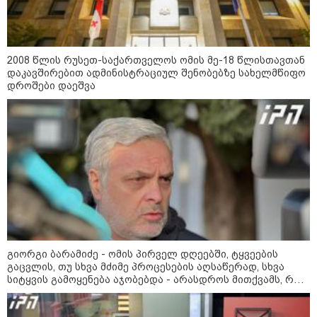
2008 წლის რუსეთ-საქართველოს ომის მე-18 წლისთავთან
დაკავშირებით ადმინისტრაციულ შენობებზე სახელმწიფო
დროშები დაეშვა
09:52 / 07-08-2026
"რაკეტები ჩვენც გვჭირდება" - დონალდ
გიორგი ბარამიძე - ომის პირველ დღეებში, ტყვეების
ტრამპი უკრაინისთვის Patriot-ის
გაცვლის, თუ სხვა მძიმე პროცესების აღსაწერად, სხვა
რაკეტების გაგზავნაზე
სიტყვის გამოყენება აჯობებდა - არასდროს მითქვამს, რომ
ჩვენები ხელებაწეულს ან დატყვევებულს "ხვრეტდნენ", ეგ
არასდროს მინახავს და არც რაიმე ფაქტი ვიცი