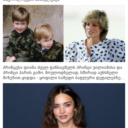
არჩევანის გაკეთება მოუწევს...
„ორ სკამზე ჯდომის“
შესაძლებლობა შეიძლება
დასრულდეს“ - მირიან
მირიანაშვილის ანალიზი
ჯარისკაცი, რომელიც 29 წელი
იბრძოდა, რადგან ომის
დამთავრების არ სჯეროდა...
პრინცესა დიანა ძველ ტანსაცმელს პრინცი უილიამისა და
პრინცი ჰარის გამო, მოულოდნელად, ხშირად აუხსნელი
მიზეზით ყიდდა - ყოფილი სამეფო ბატლერი დეტალებზე
საკუთარ წიგნში საუბრობს
მეცნიერება