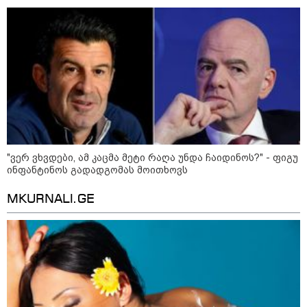
მსოფლიო ომის დროინდელი
ასობით ჭურვი აღმოაჩინეს -
"რიგრიგობით
ფეთქდებოდნენ..."
კატეგორიის ყველა სიახლე
"ვერ ვხვდები, ამ კაცმა მეტი რაღა უნდა ჩაიდინოს?" - ფიგუ
2008 წლის რუსეთ-საქართველოს
ინფანტინოს გადადგომას მოითხოვს
ომიდან 18 წელი გავიდა
MKURNALI.GE
სამოქალაქო საზოგადოების
წარმომადგენლები 2008 წლის
რუსეთ-საქართველოს აგვისტოს
ომის 18 წლისთავთან
დაკავშირებით ერთობლივ
განცხადებას ავრცელებენ