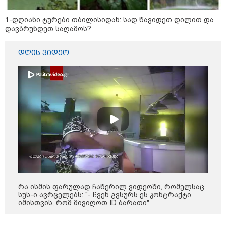
"დღეს ვიმგზავრეთ
მატარებლით, რომელიც ახალი
სიჩქარით მოძრაობს, მანამდე
1-დღიანი ტურები თბილისიდან: სად წავიდეთ დილით და
ბათუმამდე მგზავრობის დრო
დავბრუნდეთ საღამოს?
იყო 5,5 საათი და ახლა არის 4
საათამდე შემცირებული" -
ირაკლი კობახიძე
დღის ვიდეო
15:17 / 06-08-2026
შემოსავლების სამსახურში
აზერბაიჯანული მედიის მიერ
გავრცელებულ ინფორმაციას
პასუხობენ
13:39 / 06-08-2026
ბაქომ საქართველოს საგარეო
უწყებას დიპლომატური ნოტა
გაუგზავნა - მიზეზი
აზერბაიჯანული სანომრე ნიშნის
მქონე სატვირთოების
რა ისმის ფარულად ჩაწერილ ვიდეოში, რომელსაც
საზღვარზე შეფერხებაა:
სუს-ი ავრცელებს: "- ჩვენ გვსურს ეს კონტრაქტი
დეტალები
იმისთვის, რომ მივიღოთ ID ბარათი"
კატეგორიის ყველა სიახლე