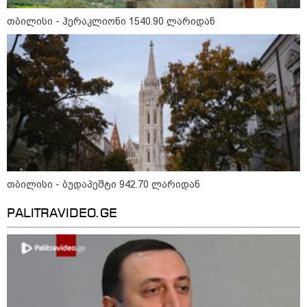
თბილისი - ჰერაკლიონი 1540.90 ლარიდან
ნია იმნაძეს და ანასტასია
ბერუაშვილს ბრალდება
წარედგინათ - რამდენ წლიანი
პატიმრობა ემუქრებათ
არასრულწლოვნებს?
რა გახდა “სამგორის” მეტროში
სტუდენტის გარდაცვალების
მიზეზი - ცნობილია ექსპერტიზის
პასუხი
თბილისი - ბუდაპეშტი 942.70 ლარიდან
PALITRAVIDEO.GE
Faceამბები