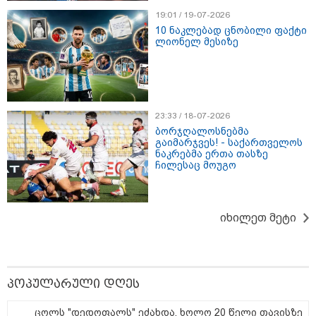
19:01 / 19-07-2026
19:42 / 06-08-2026
10 ნაკლებად ცნობილი ფაქტი
"იმნაძემ მის მეგობრებს
ლიონელ მესიზე
ალექსანდრე გაბაშვილს და
გიორგი მალანიას უთხრა,
თითქოსდა მისი მასწავლებელი,
გიგა ავალიანი ზედმეტ
ყურადღებას იჩენდა მის
მიმართ, რითაც გაბაშვილი
წააქეზა" - პროკურატურა
23:33 / 18-07-2026
19:33 / 06-08-2026
ბორჯღალოსნებმა
რა სასჯელი ემუქრება ნია
გაიმარჯვეს! - საქართველოს
იმნაძეს? - პროკურატურამ მას
ნაკრებმა ერთა თასზე
ბრალდება წარუდგინა
ჩილესაც მოუგო
იხილეთ მეტი
19:30 / 06-08-2026
გიგა ავალიანის საქმეზე ნია
იმნაძეს და ანასტასია
ბერუაშვილს ბრალდება
წარუდგინეს
პოპულარული დღეს
ცოლს "დედოფალს" ეძახდა, ხოლო 20 წელი თავისზე