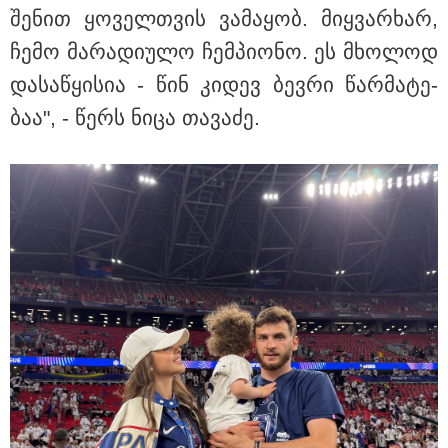
შე­ნით ყო­ველ­თვის ვა­მა­ყობ. მიყ­ვარ­ხარ,
ჩემო მა­რა­დი­უ­ლო ჩემ­პი­ო­ნო. ეს მხო­ლოდ
და­სა­წყი­სია - წინ კი­დევ ბევ­რი წარ­მა­ტე­
ბაა", - წერს ნიცა თა­ვა­ძე.
11:08 / 06-08-2026
"დააკავეს არასრულწლოვანი, რომელმაც
სოცქსელებიდან ჩამოტვირთულ არასრულწლოვანთა
ფოტოები დაამონტაჟა, მიანიჭა პორნოგრაფიული
იერსახე და გაავრცელა" - შსს