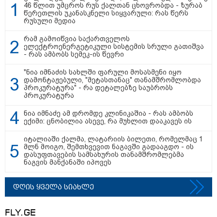
46 წლით უმცროს რუს ქალთან ცხოვრობდა - ზურაბ
15:54 / 06-08-2026
წერეთლის უკანასკნელი სიყვარული: რას წერს
"ბრალი არის აბურდული -
რუსული მედია
სამწუხაროა, რომ სრულიად
უდანაშაულო ბავშვის ცხოვრება
რამ გამოიწვია საქართველოს
დაანგრიეს"- გიგა ავალიანის
ელექტროენერგეტიკული სისტემის სრული გათიშვა
საქმეზე დაკავებული ანასტასია
- რას ამბობს სემეკ-ის წევრი
ბერუაშვილის ადვოკატი
"ნია იმნაძის სახლში ფარული მოსასმენი იყო
დამონტაჟებული, "მეტასთანაც" თანამშრომლობდა
კატეგორიის ყველა სიახლე
პროკურატურა" - რა დეტალებზე საუბრობს
პროკურატურა
ნია იმნაძე ამ დრომდე კლინიკაშია - რას ამბობს
ექიმი: ცნობილია ასევე, რა მუხლით დააკავეს ის
მკითხველის რჩევით
იტალიაში ქალმა, ლატარიის ბილეთი, რომელმაც 1
მლნ მოიგო, შემთხვევით ნაგავში გადააგდო - ის
დასუფთავების სამსახურის თანამშრომლებმა
ნაგვის მანქანაში იპოვეს
დღის ყველა სიახლე
FLY.GE