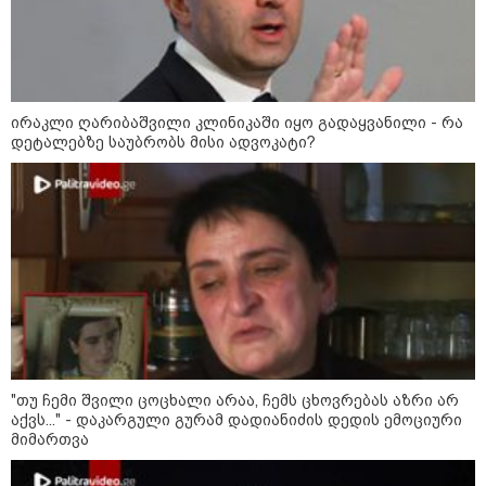
ირაკლი ღარიბაშვილი კლინიკაში იყო გადაყვანილი - რა
დეტალებზე საუბრობს მისი ადვოკატი?
10:58 / 06-08-2026
"დადგება დრო და თქვენი დღევანდელი
"პოსტაობა" საკუთარ თავთან
შეგარცხვენთ... თქვენი შეცდომა არის
"თუ ჩემი შვილი ცოცხალი არაა, ჩემს ცხოვრებას აზრი არ
დანაშაულის ტოლფასი" - ეკა კუპატაძე
აქვს..." - დაკარგული გურამ დადიანიძის დედის ემოციური
ნანუკა ჟორჟოლიანს
მიმართვა