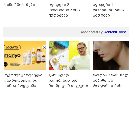
საწარმოს მუშა
იყიდება 2
იყიდება 1
ოთახიანი ბინა
ოთახიანი ბინა
ქუთაისში
ბათუმში
მნიშვნელოვანი ინფორმაცია
sponsored by
ContentRoom
ფერმენტირებული
ჯანსაღად
როდის არის ხალი
ინგრედიენტები
იკვებებით და
საშიში და
კანის მოვლაში -
მაინც ვერ იკლებთ
როგორია მისი
კორეული
წონაში? - ლაშა
მოშორების
11:13 / 05-08-2026
ინოვაციური
უჩავა მთავარ
მარტივი და
Hisense წარმოგიდგენთ გზავნილს "ინოვაციები
ბრენდი Manyo
მიზეზებზე
უსაფრთხო გზები
უკეთესი ცხოვრებისათვის" FIFA-ს 2026 წლის
საქართველოშია
საუბრობს
მსოფლიო ჩემპიონატზე™
სამართალი