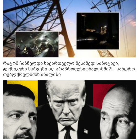
რა უნდა გავაკეთოთ პირველ
რიგში შუქის გამორთვისას: 5
მნიშვნელოვანი ნაბიჯი
1-დღიანი ტურები თბილისიდან:
სად წავიდეთ დილით და
დავბრუნდეთ საღამოს?
რატომ ჩაბნელდა საქართველო მესამედ: საბოტაჟი,
ტექნიკური ხარვეზი თუ არაპროფესიონალიზმი?! - სანდრო
თვალჭრელიძის ანალიზი
მსოფლიო