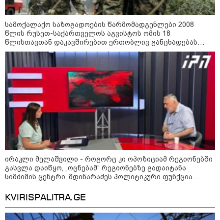
დღის ზოგადი
6
ასტროლოგიური
სამოქალაქო საზოგადოების წარმომადგენლები 2008
წლის რუსეთ-საქართველოს აგვისტოს ომის 18
პროგნოზი
წლისთავთან დაკავშირებით ერთობლივ განცხადებას
აგვისტო
ავრცელებენ
ეს დღე გამოირჩევა სტაბილური და მშვიდი ენერგიით. კარგი
პერიოდია დაწყებული საქმეების ბოლომდე მოსაყვანად,
ფინანსური საკითხების გადასამოწმებლად და სამუშაო
სივრცის მოწესრიგებისთვის. თანმიმდევრული მოქმედება და
პრაქტიკული მიდგომა სასურველ შედეგს უდანაკარგოდ
მოგიტანთ.
ირაკლი მელაშვილი - როგორც კი ოპოზიციამ რეგიონებში
გასვლა დაიწყო, „ოცნებამ“ რეგიონებზე გადაიტანა
სიმძიმის ცენტრი, მდინარაძეს პოლიტიკური ფუნქცია
ექნება: არჩევნებისთვის მოამზადოს საქართველო - მათი
როგორ მოვამზადოთ
ამოცანაა, მაქსიმალური უზრუნველყოფა ოპოზიციის
KVIRISPALITRA.GE
ვეგეტარიანული ფალაფელი
დასაქსაქსად