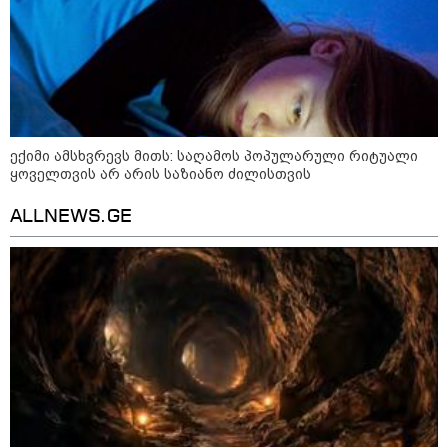
ექიმი ამსხვრევს მითს: საღამოს პოპულარული რიტუალი
ყოველთვის არ არის საზიანო ძილისთვის
ALLNEWS.GE
21:03 / 05-08-2026
რამ გამოიწვია საქართველოს
ელექტროენერგეტიკული სისტემის სრული
გათიშვა - რას ამბობს სემეკ-ის წევრი
23:14 / 06-08-2026
სამოქალაქო საზოგადოების
წარმომადგენლები 2008 წლის
რუსეთ-საქართველოს აგვისტოს
ომის 18 წლისთავთან