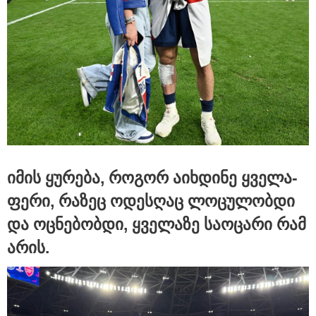
გიგა ავალიანის საქმეზე დაკავებული ნია იმნაძე
კლინიკიდან ზაჰესის დროებითი მოთავსების
იზოლატორში გადაიყვანეს
იმის ყუ­რე­ბა, რო­გორ აიხ­დი­ნე ყვე­ლა­
ფე­რი, რა­ზეც ოდეს­ღაც ლო­ცუ­ლობ­დი
და ოც­ნე­ბობ­დი, ყვე­ლა­ზე სა­ო­ცა­რი რამ
არის.
12:54 / 06-08-2026
ტრაგედია ხობში - მდინარე ხობისწყალში დედა-
შვილი დაიხრჩო