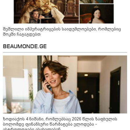
ბავშვმა, რომელიც 9 თვის
განმავლობაში
წარმოუდგენელი
ფსიქოლოგიური ტერორის ქვეშ
არის" - რას აცხადებს ნია
კატეგორიის ყველა სიახლე
იმნაძის ადვოკატი?
შეშლილი იმპერატრიცების საიდუმლოებები, რომლებიც
შოკში ჩაგაგდებთ
BEAUMONDE.GE
რატომ ჩაბნელდა საქართველო
მესამედ: საბოტაჟი, ტექნიკური
ხარვეზი თუ
არაპროფესიონალიზმი?! -
სანდრო თვალჭრელიძის ანალიზი
ჩაკეტილი „პოლიტიკური
სამკუთხედი“ - კულუარული
თამაშები, რომლებიც დიდი
სისხლის ფასად ჯდება
ზოდიაქოს 4 ნიშანი, რომლებსაც 2026 წლის ზაფხულის
ბოლომდე ფინანსური წარმატება ელოდება -
„ოქტომბრისთვის საქართველოს
ასტროლოგები ასახელებენ