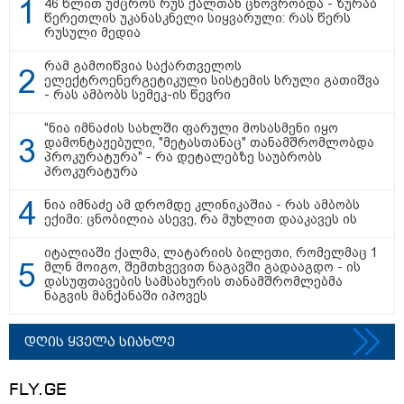
46 წლით უმცროს რუს ქალთან ცხოვრობდა - ზურაბ
წერეთლის უკანასკნელი სიყვარული: რას წერს
15:54 / 06-08-2026
რუსული მედია
"ბრალი არის აბურდული -
სამწუხაროა, რომ სრულიად
რამ გამოიწვია საქართველოს
უდანაშაულო ბავშვის ცხოვრება
ელექტროენერგეტიკული სისტემის სრული გათიშვა
დაანგრიეს"- გიგა ავალიანის
- რას ამბობს სემეკ-ის წევრი
საქმეზე დაკავებული ანასტასია
ბერუაშვილის ადვოკატი
"ნია იმნაძის სახლში ფარული მოსასმენი იყო
დამონტაჟებული, "მეტასთანაც" თანამშრომლობდა
კატეგორიის ყველა სიახლე
პროკურატურა" - რა დეტალებზე საუბრობს
პროკურატურა
ნია იმნაძე ამ დრომდე კლინიკაშია - რას ამბობს
ექიმი: ცნობილია ასევე, რა მუხლით დააკავეს ის
მკითხველის რჩევით
იტალიაში ქალმა, ლატარიის ბილეთი, რომელმაც 1
მლნ მოიგო, შემთხვევით ნაგავში გადააგდო - ის
დასუფთავების სამსახურის თანამშრომლებმა
ნაგვის მანქანაში იპოვეს
დღის ყველა სიახლე
FLY.GE