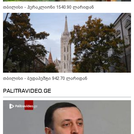
თბილისი - ჰერაკლიონი 1540.90 ლარიდან
ნია იმნაძეს და ანასტასია
ბერუაშვილს ბრალდება
წარედგინათ - რამდენ წლიანი
პატიმრობა ემუქრებათ
არასრულწლოვნებს?
რა გახდა “სამგორის” მეტროში
სტუდენტის გარდაცვალების
მიზეზი - ცნობილია ექსპერტიზის
პასუხი
თბილისი - ბუდაპეშტი 942.70 ლარიდან
PALITRAVIDEO.GE
Faceამბები