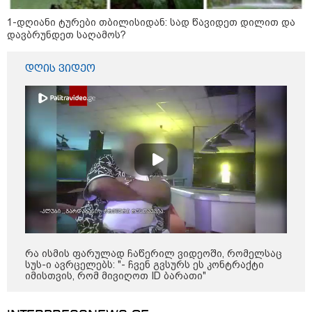
"დღეს ვიმგზავრეთ
მატარებლით, რომელიც ახალი
1-დღიანი ტურები თბილისიდან: სად წავიდეთ დილით და
სიჩქარით მოძრაობს, მანამდე
დავბრუნდეთ საღამოს?
ბათუმამდე მგზავრობის დრო
იყო 5,5 საათი და ახლა არის 4
საათამდე შემცირებული" -
დღის ვიდეო
ირაკლი კობახიძე
15:17 / 06-08-2026
შემოსავლების სამსახურში
აზერბაიჯანული მედიის მიერ
გავრცელებულ ინფორმაციას
პასუხობენ
13:39 / 06-08-2026
ბაქომ საქართველოს საგარეო
უწყებას დიპლომატური ნოტა
გაუგზავნა - მიზეზი
აზერბაიჯანული სანომრე ნიშნის
მქონე სატვირთოების
რა ისმის ფარულად ჩაწერილ ვიდეოში, რომელსაც
საზღვარზე შეფერხებაა:
სუს-ი ავრცელებს: "- ჩვენ გვსურს ეს კონტრაქტი
დეტალები
იმისთვის, რომ მივიღოთ ID ბარათი"
კატეგორიის ყველა სიახლე