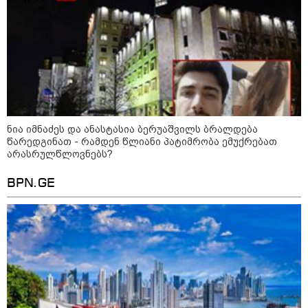
09:33 / 05-08-2026
"მამის მიერ ცოტნესთვის
დატოვებულ სახლში
თვითნებურად ცხოვრობს
ადამიანი, რომელიც ზვიადის
ანდერძში ერთი სიტყვითაც კი
არ არის მოხსენიებული" - ანა
ჯაბაური
09:32 / 05-08-2026
"4 დღე უწყლოდ და უპუროდ
ნია იმნაძეს და ანასტასია ბერუაშვილს ბრალდება
გაატარეს, მათ სიცოცხლე
წარედგინათ - რამდენ წლიანი პატიმრობა ემუქრებათ
დავუბრუნეთ" - ქართველი
მეზღვაური წერს, რომ 36
არასრულწლოვნებს?
მიგრანტი, მათ შორის, ორსული
გოგონა გადაარჩინა
BPN.GE
12:20 / 04-08-2026
"როცა კანონიკიდან
გამომდინარე, მართებულად
მიგვაჩნია, რომ ადამიანის
გასვენება ტაძრიდან არ მოხდეს,
ეს მგლოვიარეს ისეთი
სიყვარულითა უნდა ავუხსნათ,
რომ შფოთვა არ დაიბადოს" -
დედა სიდონია