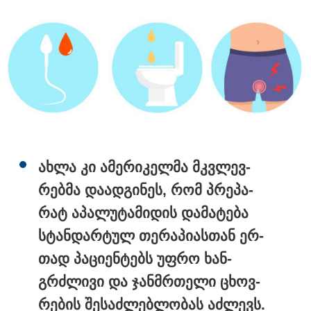
ახლა კი ამე­რი­კელ­მა მკვლევ­
15:49 / 06-08-2026
შეიძინე ალდაგის სამოგზაურო დაზღვევა და მიიღე
რებ­მა და­ად­გი­ნეს, რომ პრე­პა­
გაორმაგებული ინტერნეტი
რატ აპა­ლუ­ტა­მი­დის და­მა­ტე­ბა
სტან­დარ­ტულ თე­რა­პი­ას­თან ერ­
თად პა­ცი­ენ­ტებს უფრო ხან­
გრძლი­ვი და ჯან­მრთე­ლი ცხოვ­
რე­ბის შე­საძ­ლებ­ლო­ბას აძ­ლევს.