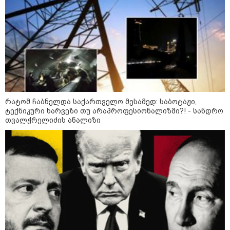
რა უნდა გავაკეთოთ პირველ
რიგში შუქის გამორთვისას: 5
მნიშვნელოვანი ნაბიჯი
1-დღიანი ტურები თბილისიდან:
სად წავიდეთ დილით და
რატომ ჩაბნელდა საქართველო მესამედ: საბოტაჟი,
დავბრუნდეთ საღამოს?
ტექნიკური ხარვეზი თუ არაპროფესიონალიზმი?! - სანდრო
თვალჭრელიძის ანალიზი
მსოფლიო