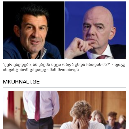
მსოფლიო ომის დროინდელი
ასობით ჭურვი აღმოაჩინეს -
"რიგრიგობით
ფეთქდებოდნენ..."
კატეგორიის ყველა სიახლე
"ვერ ვხვდები, ამ კაცმა მეტი რაღა უნდა ჩაიდინოს?" - ფიგუ
მიხაილ ფედოროვი აცხადებს, რომ
ინფანტინოს გადადგომას მოითხოვს
რუსეთის ტერიტორიაზე
სამიზნეების წინააღმდეგ Starlink-
MKURNALI.GE
ის გამოყენების საკითხზე ილონ
მასკთან მოლაპარაკებებს
აწარმოებს
2008 წლის რუსეთ-საქართველოს
ომიდან 18 წელი გავიდა