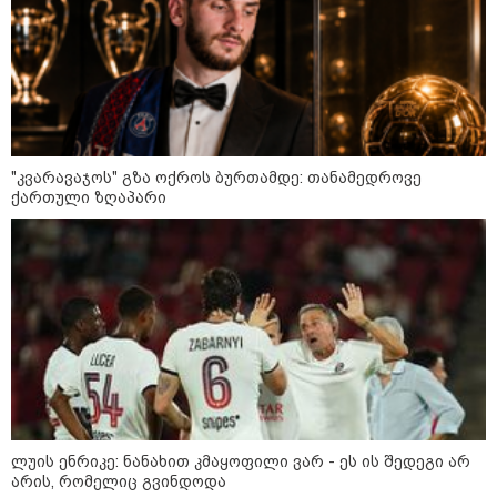
დონალდ ტრამპის სიტყვით
გამოსვლისას დამსწრეები
სახალისო შემთხვევის მოწმენი
გახდნენ
23:45 / 05-08-2026
ტრაგედია შოტლანდიაში - 35
წლის მამას 9 წლის
ქალიშვილის მკვლელობაში
"კვარავაჯოს" გზა ოქროს ბურთამდე: თანამედროვე
ედება ბრალი
ქართული ზღაპარი
14:08 / 05-08-2026
ლაიფციგის აეროპორტში
უკრაინულ თვითმფრინავთან
ახლოს ასაფეთქებელი
მოწყობილობით აღჭურვილი
დრონი აღმოაჩინეს - რას წერს
მედია
13:22 / 05-08-2026
ლუის ენრიკე: ნანახით კმაყოფილი ვარ - ეს ის შედეგი არ
საფრანგეთის სოფელში ტყის
ხანძრის შემდეგ მეორე
არის, რომელიც გვინდოდა