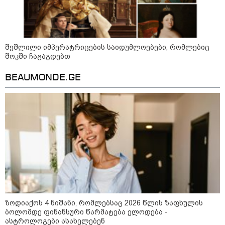
ბავშვმა, რომელიც 9 თვის
განმავლობაში
წარმოუდგენელი
ფსიქოლოგიური ტერორის ქვეშ
არის" - რას აცხადებს ნია
კატეგორიის ყველა სიახლე
იმნაძის ადვოკატი?
შეშლილი იმპერატრიცების საიდუმლოებები, რომლებიც
შოკში ჩაგაგდებთ
BEAUMONDE.GE
რატომ ჩაბნელდა საქართველო
მესამედ: საბოტაჟი, ტექნიკური
ხარვეზი თუ
არაპროფესიონალიზმი?! -
სანდრო თვალჭრელიძის ანალიზი
ჩაკეტილი „პოლიტიკური
სამკუთხედი“ - კულუარული
თამაშები, რომლებიც დიდი
სისხლის ფასად ჯდება
ზოდიაქოს 4 ნიშანი, რომლებსაც 2026 წლის ზაფხულის
ბოლომდე ფინანსური წარმატება ელოდება -
ასტროლოგები ასახელებენ
„ოქტომბრისთვის საქართველოს