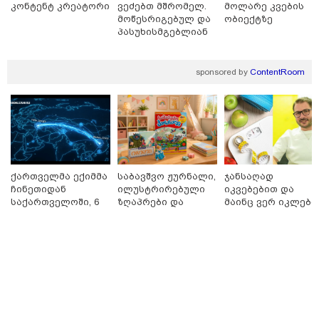
კონტენტ კრეატორი
ვეძებთ მშრომელ.
მოლარე კვების
მოწესრიგებულ და
ობიექტზე
პასუხისმგებლიან
თანამშრომელს.
მნიშვნელოვანი ინფორმაცია
sponsored by
ContentRoom
ქართველმა ექიმმა
საბავშვო ჟურნალი,
ჯანსაღად
ჩინეთიდან
ილუსტრირებული
იკვებებით და
საქართველოში, 6
ზღაპრები და
მაინც ვერ იკლებთ
000 კილომეტრის
მაგნიტური
წონაში? - ლაშა
11:13 / 05-08-2026
დაშორებით,
სათამაშო 9.90
უჩავა მთავარ
Hisense წარმოგიდგენთ გზავნილს "ინოვაციები
ტელერობოტული
ლარად - "საბავშვო
მიზეზებზე
უკეთესი ცხოვრებისათვის" FIFA-ს 2026 წლის
ოპერაცია ჩაატარა
კარუსელში"
საუბრობს
მსოფლიო ჩემპიონატზე™
- ისტორია
ზღაპრების სერია
დაწერილია
დაიწყო
სამართალი