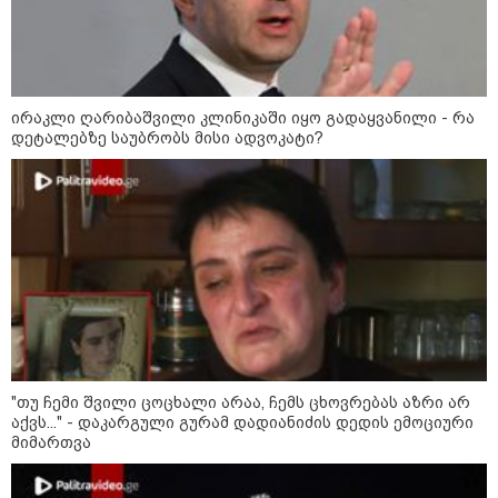
ირაკლი ღარიბაშვილი კლინიკაში იყო გადაყვანილი - რა
დეტალებზე საუბრობს მისი ადვოკატი?
10:58 / 06-08-2026
"დადგება დრო და თქვენი დღევანდელი
"პოსტაობა" საკუთარ თავთან
შეგარცხვენთ... თქვენი შეცდომა არის
"თუ ჩემი შვილი ცოცხალი არაა, ჩემს ცხოვრებას აზრი არ
დანაშაულის ტოლფასი" - ეკა კუპატაძე
აქვს..." - დაკარგული გურამ დადიანიძის დედის ემოციური
ნანუკა ჟორჟოლიანს
მიმართვა