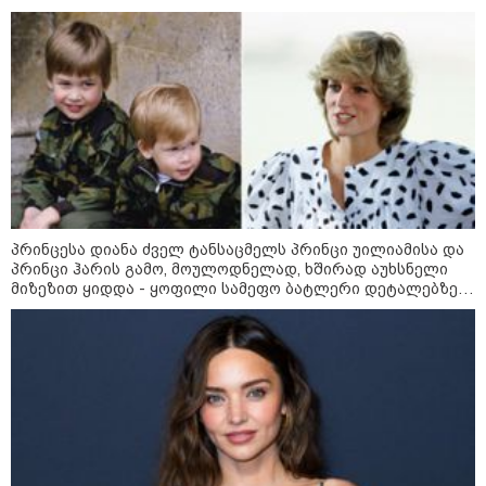
არჩევანის გაკეთება მოუწევს...
„ორ სკამზე ჯდომის“
შესაძლებლობა შეიძლება
დასრულდეს“ - მირიან
მირიანაშვილის ანალიზი
ჯარისკაცი, რომელიც 29 წელი
იბრძოდა, რადგან ომის
დამთავრების არ სჯეროდა...
პრინცესა დიანა ძველ ტანსაცმელს პრინცი უილიამისა და
პრინცი ჰარის გამო, მოულოდნელად, ხშირად აუხსნელი
მიზეზით ყიდდა - ყოფილი სამეფო ბატლერი დეტალებზე
საკუთარ წიგნში საუბრობს
მეცნიერება