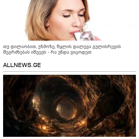
თუ დილაობით, უზმოზე, წყლის დალევა გულისრევის
შეგრძნებას იწვევს - რა უნდა ვიცოდეთ
ALLNEWS.GE
21:03 / 05-08-2026
რამ გამოიწვია საქართველოს
ელექტროენერგეტიკული სისტემის სრული
გათიშვა - რას ამბობს სემეკ-ის წევრი
23:14 / 06-08-2026
სამოქალაქო საზოგადოების
წარმომადგენლები 2008 წლის
რუსეთ-საქართველოს აგვისტოს
ომის 18 წლისთავთან