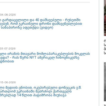
რული გმირების
რიალზე გაკეთდა" -
/ 08-08-2026
16:22 / 08-08-
იონალური
აობა"
/ 04-08-2026
რგი ბარამიძემ
"აი, ეს არ
ც არასწორად
ღალატი" -
ი გარდაცვლილი და 40 დაშავებული - რუსეთში
აყალიბა, მაგრამ
ეხმაურება 
დებენ, რომ უკრაინული დრონი დამსვენებლებით
ვილად არ ეკუთვნის
აგვისტოს 
ე სანაპიროზე აფეთქდა (ვიდეო)
ი ივანიშვილის
დაკავშირე
ტზე დაფუძნებული
კობახიძის 
ატურის
რ
რებისგან" - მიხეილ
კატეგორიის ყველა სიახლე
ს
აშვილი
/ 03-07-2026
მ
ს
ელი ირანის მთავარი მომლაპარაკებლების მოკვლას
ავდა? - რას წერს NYT ამერიკელ ჩინოვნიკებზე
დნობით
/ 15-06-2026
ლი მედიის ცნობით, ოკუპირებული დონეცკის ე.წ.
მართლომ უკრაინაში მებრძოლ ქართველს
წრებლად 14 წლით პატიმრობა მიუსაჯა
არმოებულია
მსოფლიო