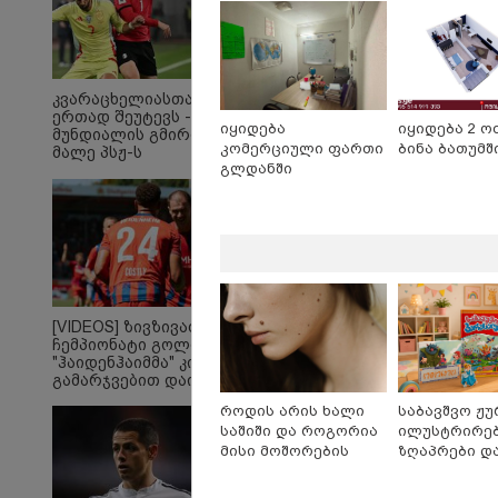
მთავრობამ?“ -
ბრიტნი სპირსის
აღიარება
მშობლებზე,
შოუბიზნესზე და
"დედობაში
კვარაცხელიასთან
დამარცხებაზე"
ერთად შეუტევს -
იყიდება
იყიდება 2 ო
მუნდიალის გმირი
კომერციული ფართი
ბინა ბათუმშ
მალე პსჟ-ს
გლდანში
ფეხბურთელი
გახდება
"სა­მარ­ცხვი­ნოა ეს ყვე­
"ხვ
ლა­ფე­რი, ყვე­ლა­ზე რბი­
წლ
ლად რომ ვთქვა!" - ნანკა
წაუ
კალატოზიშვილი
ჟო
[VIDEOS] ზივზივაძემ
გიორგი ბარამიძის
ვი
ჩემპიონატი გოლით,
განცხადებას ეხმაურება
"ჰაიდენჰაიმმა" კი
გამარჯვებით დაიწყო
როდის არის ხალი
საბავშვო ჟუ
პოლიტიკა
საშიში და როგორია
ილუსტრირე
მისი მოშორების
ზღაპრები დ
მარტივი და
მაგნიტური 
უსაფრთხო გზები
9.90 ლარად -