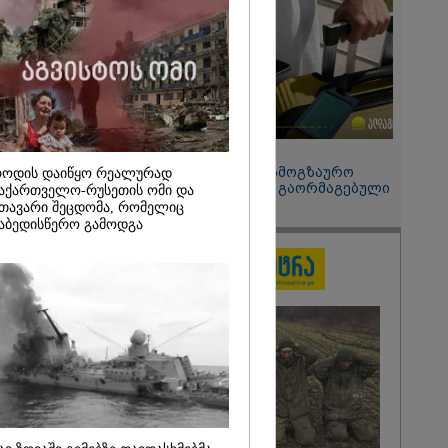
2026
ის სამშობლოს
 როგორ
ნიკა გვარამია
ომთან
ბით ირაკლი
განცხადებას?
15:49 / 06-08-2026
შეიძინე ალდაგის სამოგზაურო
ოდის დაიწყო რეალურად
დაზღვევა და მიიღე გაორმაგებული
აქართველო-რუსეთის ომი და
ინტერნეტი
თავარი შეცდომა, რომელიც
აბედისწერო გამოდგა