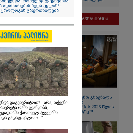
აბნელება, რომელიც ქვეყნებისა
ა ადამიანების ბედს ცვლის! -
ირაკლი
სტროლოგის გაფრთხილება
მნიშვნელოვანი ინფორმაცია
იის
11:13 / 05-08-2026
Hisense წარმოგიდგენთ გზავნილს
2026
"ინოვაციები უკეთესი
უნდა დაგვხვრიტოთ? - არა, თქვენი
ცხოვრებისათვის" FIFA-ს 2026 წლის
ახვრეტა რაში გვაწყობს,
ვგმობთ
მსოფლიო ჩემპიონატზე™
უდაუთაში ქართველ ტყვეებში
ბახიძის
ნდა გადაგცვალოთ..."
ს" -
თვის"