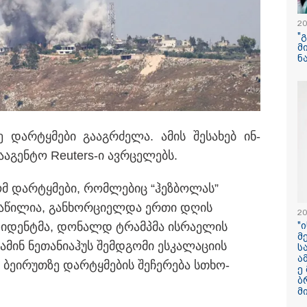
20
"ქალაქი დავთმე
"
ქალურობა - არა
მ
იჯერებენ ფერმე
ნ
როგორ ცხოვრო
ახალგაზრდა ქა
რომელიც ქალა
სოფლად გადავ
ფერმერი გახდა
ძეებმა 2 ოქტომბერსვე
შვილები გარეული იყვნენ
"ჩემი პერსონაჟ
ე დარ­ტყმე­ბი გა­აგ­რძე­ლა. ამის შე­სა­ხებ ინ­
ში"
ტიპია" - ვინ ა
ა­ა­გენ­ტო Reuters-ი ავ­რცე­ლებს.
ცხოვრობს სერ
"USAშველოების
მეტსახელის მქო
რომ დარ­ტყმე­ბი, რომ­ლე­ბიც “ჰეზ­ბო­ლას”
პოპულარული გ
რეალურ ცხოვრ
ს ნა­წი­ლია, გან­ხორ­ცი­ელ­და ერთი დღის
20
ზი­დენ­ტმა, დო­ნალდ ტრამპმა ის­რა­ე­ლის
"
"ბავშვობიდან ას
მ
ფანატიკურად ვ
ა­მინ ნე­თა­ნი­აჰუს შემ­დგო­მი ეს­კა­ლა­ცი­ის
ს
შეყვარებული
ა
საქართველოზე" 
ბე­ი­რუთ­ზე დარ­ტყმე­ბის შე­ჩე­რე­ბა სთხო­
ე
მარტინ გუიმჯია
ბ
ენასა და საქა
მ
შეყვარებული სო