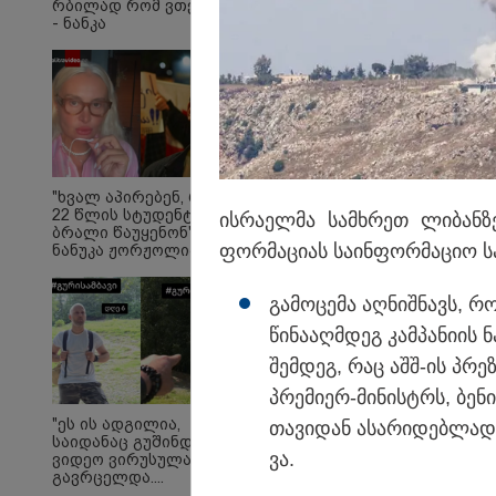
რბი­ლად რომ ვთქვა!"
- ნანკა
კალატოზიშვილი
გიორგი ბარამიძის
განცხადებას
ეხმაურება
"მალანიებმა და იმნა
იცოდნენ, რომ მათი 
"ხვალ აპირებენ, რომ
22 წლის სტუდენტს
ის­რა­ელ­მა სამ­ხრეთ ლი­ბან­ზ
სერიოზულ დანაშაულ
ბრალი წაუყენონ" -
ფორ­მა­ცი­ას სა­ინ­ფორ­მა­ციო ს
ნანუკა ჟორჟოლიანის
ვიდეომიმართვა
გა­მო­ცე­მა აღ­ნიშ­ნავს, 
წი­ნა­აღ­მდეგ კამ­პა­ნი­ი
შემ­დეგ, რაც აშშ-ის პრე­
პრე­მი­ერ-მი­ნისტრს, ბე­ნი­
"ეს ის ადგილია,
თა­ვი­დან ასა­რი­დებ­ლად 
საიდანაც გუშინდელი
ვა.
ვიდეო ვირუსულად
გავრცელდა....
დანარჩენი თქვენ