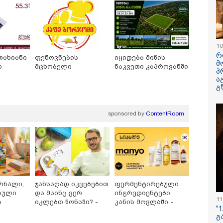
10
რ
თახიანი
ფენოვნების
იყიდება მიწის
მ
ი
მცხობელი
ნაკვეთი კაპროვანში
პ
ა
გ
sponsored by
ContentRoom
ალ აპირებენ, რომ 22
"ეს ის ადგილია,
სექტემბრი
ის სტუდენტს ბრალი
საიდანაც გუშინდელი
ამოქმედდებ
ყენონ" - ნანუკა
ვიდეო ვირუსულად
წელს გადა
რჟოლიანის
გავრცელდა....
პირებს შეეხ
დეომიმართვა
დანარჩენი თქვენ
საქართვე
განსაჯეთ, რამდენად
ეროვნული 
შესაძლებელია აქ
განცხადება
ადამიანის გადავარდნა"
ავრცელებს
- რა კადრებს აქვეყნებს
რნალი,
ჯანსაღად იკვებებით
ფერმენტირებული
კობა ახალაძე
ბული
და მაინც ვერ
ინგრედიენტები
მლეთიდან, სადაც 12
11
ა
იკლებთ წონაში? -
კანის მოვლაში -
წლის წინ გურამ
"
სათამაშო
ლაშა უჩავა მთავარ
კორეული
დადიანიძე
გ
12:34 / 08-08-2026
მიზეზებზე საუბრობს
ინოვაციური ბრენდი