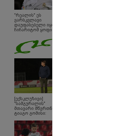
"საბავშვო
კარუსელში"
ზღაპრების 
"რეალის" ეს
დაიწყო
ვარსკვლავი
დაუფასებელი იყო" -
ჩიჩარიტომ ყოფილ
თანაგუნდელზე
ისაუბრა
[ექსკლუზივი]
"სამგურალის"
19:32 
მთავარი მწვრთნელი
"სიმ
ტიაგო გომისი:
კობა
"საქართველო
მოღა
ტალანტების
განც
ქვეყანაა"!
საქა
თავი