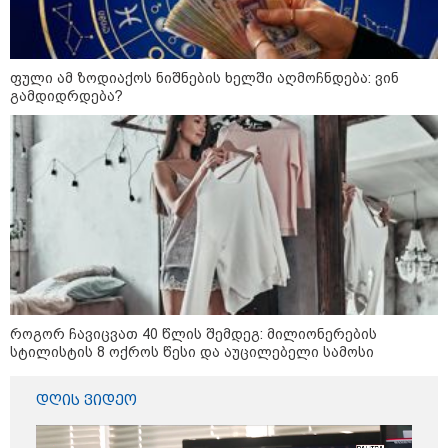
გადავცემ" - ეკა კუპატაძე
განცხადებას ავრცელებს
რა ისმინს სახლში დაყენებული
მომსასმენი მოწყობილობის
ფული ამ ზოდიაქოს ნიშნების ხელში აღმოჩნდება: ვინ
ჩანაწერში, სადაც ნია იმნაძე
გამდიდრდება?
მამას ესაუბრება?
"ამ ვიდეოს ნახვა ჩემთვის იყო
სიკვდილი" - რას ამბობს
დაკარგული 17 წლის ბიჭის დედა
ვიდეოკადრებზე, სადაც შვილის
განწირული ვედრების ხმა
ამოიცნო
როგორ ჩავიცვათ 40 წლის შემდეგ: მილიონერების
პოლიტიკა
სტილისტის 8 ოქროს წესი და აუცილებელი სამოსი
დღის ვიდეო