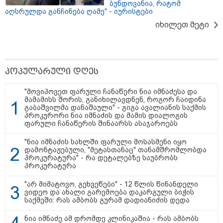
ბუნდოვანია, რატომ
მამიდის ემოციურ მონათხრობს
აღსრულდა განჩინება ღამე" - იურისტები
აქვეყნებს
20:58 / 07-08-2026
"იპოვონ ერთი გოგონა, ვისაც
იხილეთ მეტი
გიგა სექსუალურად ავიწროებდა
- თუ გამოჩნდება ასეთი
გოგონა, 10 000 ლარს
ოფიციალურად, სახალხოდ
გადავცემ" - გიგა ავალიანის
პოპულარული დღეს
დედა განცხადებას ავრცელებს
10:45 / 07-08-2026
"მოვიპოვეთ ფარული ჩანაწერი ნია იმნაძესა და
"აშშ კვლავაც ღრმად
მამამისს შორის, განიხილავდნენ, როგორ ჩაიდინა
შეშფოთებულია რუსეთის მიერ
გაბაშვილმა დანაშაული" - გიგა ავალიანის საქმის
საქართველოს ტერიტორიის
პროკურორი ნია იმნაძის და მამის დიალოგის
განგრძობადი ოკუპაციით" -
ფარული ჩანაწერის შინაარსს ასაჯაროებს
აშშ-ის საელჩო
"ნია იმნაძის სახლში ფარული მოსასმენი იყო
დამონტაჟებული, "მეტასთანაც" თანამშრომლობდა
პროკურატურა" - რა დეტალებზე საუბრობს
17:12 / 07-08-2026
პროკურატურა
ორთოდონტია – რატომ უნდა
უმკურნალოთ თანკბილვის
"არ მიმატოვო, გეხვეწები" - 12 წლის წინანდელი
დარღვევებს დროულად?
ვიდეო და ახალი გარემოება დაკარგული ბიჭის
საქმეში: რას ამბობს გურამ დადიანიძის დედა
ნია იმნაძე ამ დრომდე კლინიკაშია - რას ამბობს