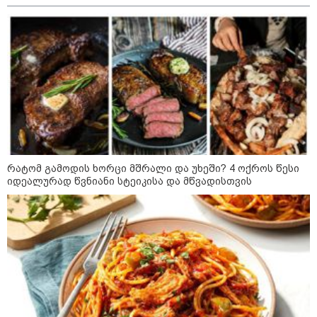
თბილისის მერია ინფორმაციას
ავრცელებს
21:30 / 07-08-2026
თბილისში, ლოზუნგით
„გვახსოვს გმირები, გვახსოვს
მტერი” მსვლელობა
მიმდინარეობს
რატომ გამოდის ხორცი მშრალი და უხეში? 4 ოქროს წესი
იდეალურად წვნიანი სტეიკისა და მწვადისთვის
20:58 / 07-08-2026
"იპოვონ ერთი გოგონა, ვისაც
გიგა სექსუალურად ავიწროებდა
- თუ გამოჩნდება ასეთი
გოგონა, 10 000 ლარს
ოფიციალურად, სახალხოდ
გადავცემ" - გიგა ავალიანის
დედა განცხადებას ავრცელებს
18:21 / 07-08-2026
"ვიდეოს ნახვა ჩემთვის იყო