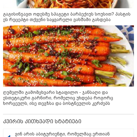
სიკვდილი - ისეთი ხმა აქვს,
თითქოს ეხვეწება, ცუდად არის"
- 12 წლის წინ გაუჩინარებული
გაგისინჯავთ ოდესმე სპაგეტი ბარბექიუს სოუსით? პასტის
ბიჭის დედა გავრცელებულ
ეს რეცეპტი თქვენი საყვარელი ვახშამი გახდება
ვიდეოზე პირველ კომენტარს
აკეთებს
კატეგორიის ყველა სიახლე
პაატა ზაქარეიშვილის მწვავე
პასუხი გიორგი ბარამიძის
სკანდალურ განცხადებაზე -
ღუმელში გამომცხვარი სტაფილო - ჯანსაღი და
"ყველაფერი დეტალურად ვიცი...
ესთეტიკური გარნირი, რომელიც უხდება როგორც
კამანში მოკლული ქართველები მე
ხორცეულს, ისე თევზსა და ბოსტნეულის კერძებს
გადმოვასვენე... ბარამიძე კი
ტყუის"
აგვისტოს ომში, გორში
საბრძოლო ნათლობა მიღებული
კვირის კითხვადი სტატიები
რუსული „ისკანდერი“ დღეს კიევის
მთავარ კოშმარად იქცა
ვინ არის აბიტურიენტი, რომელმაც ერთიან