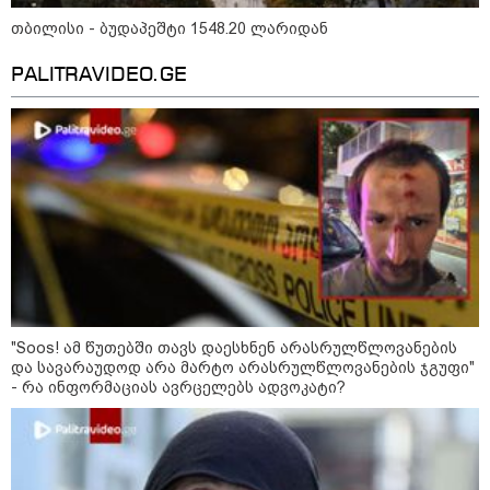
უკეთესი ცხოვრებისათვის" FIFA-ს 2026 წლის
თბილისი - ბუდაპეშტი 1548.20 ლარიდან
მსოფლიო ჩემპიონატზე™
PALITRAVIDEO.GE
15:49 / 06-08-2026
შეიძინე ალდაგის სამოგზაურო დაზღვევა და
მიიღე გაორმაგებული ინტერნეტი
"Soos! ამ წუთებში თავს დაესხნენ არასრულწლოვანების
და სავარაუდოდ არა მარტო არასრულწლოვანების ჯგუფი"
Faceამბები
- რა ინფორმაციას ავრცელებს ადვოკატი?