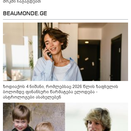
შოკში ჩაგაგდებთ
22:45 / 07-08-2026
14 წლის მოზარდმა საკუთარი
პაპა და ბებია მოკლა, შემდეგ კი
BEAUMONDE.GE
სკოლაში ცეცხლი გახსნა - რა
დეტალები ხდება ცნობილი
ბანგკოკში მომხდარი
ტრაგედიიდან
13:24 / 07-08-2026
ევროპაში საწვავის ფასები
მკვეთრად შეიცვალა - რომელ
ქვეყნებშია ბენზინი ყველაზე
ძვირი და ყველაზე იაფი
ზოდიაქოს 4 ნიშანი, რომლებსაც 2026 წლის ზაფხულის
09:05 / 07-08-2026
ბოლომდე ფინანსური წარმატება ელოდება -
მკვლელობა პირდაპირ ეთერში:
ცნობილ "ტიკტოკერს" ლაივის
ასტროლოგები ასახელებენ
დროს ესროლეს, ის ადგილზე
გარდაიცვალა - რას ამბობს
მომხდარზე მექსიკის პოლიცია
23:15 / 06-08-2026