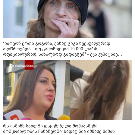
"იპოვონ ერთი გოგონა, ვისაც გიგა სექსუალურად
ავიწროებდა - თუ გამოჩნდება 10 000 ლარს
ოფიციალურად, სახალხოდ გადავცემ" - ეკა კუპატაძე
განცხადებას ავრცელებს
15:42 / 07-08-2026
"საიდან იცის, მან სინამდვილეში რა
ხდებოდა... აფხაზეთის ომში თუ არ
ვცდები სამჯერ არის ნამყოფი, არც
ერთხელ 10 დღეს არ ცდებოდა" - გია
ყარყარაშვილი გიორგი ბარამიძის
განცხადებაზე
რა ისმინს სახლში დაყენებული მომსასმენი
მოწყობილობის ჩანაწერში, სადაც ნია იმნაძე მამას