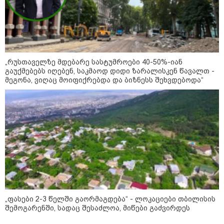
12:20 / 04-08-2026
"როცა კანონიკიდან
გამომდინარე, მართებულად
მიგვაჩნია, რომ ადამიანის
გასვენება ტაძრიდან არ მოხდეს,
ეს მგლოვიარეს ისეთი
სიყვარულითა უნდა ავუხსნათ,
„რუსთაველზე მდებარე სასტუმროები 40-50%-იან
რომ შფოთვა არ დაიბადოს" -
გაუქმებებს იღებენ, საკმაოდ დიდი ზარალისკენ წავალთ -
დედა სიდონია
მეგონა, ვიღაც მოიფიქრებდა და ბიზნესს შეხვდებოდა“
კატეგორიის ყველა სიახლე
მკითხველის რჩევით
„ფასები 2-3 წელში გაორმაგდება“ - ლოკაციები თბილისის
შემოგარენში, სადაც შესაძლოა, მიწები გაძვირდეს