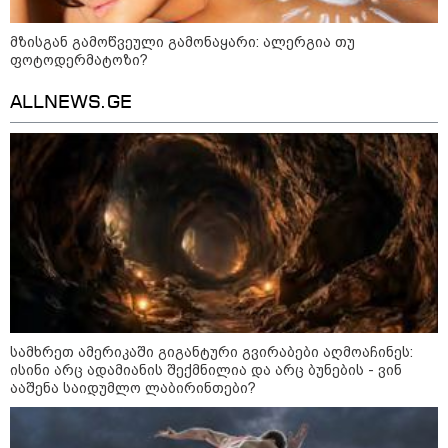
დადგომამდე
მზისგან გამოწვეული გამონაყარი: ალერგია თუ
ფოტოდერმატოზი?
ფული ამ ზოდიაქოს ნიშნების
ALLNEWS.GE
ხელში აღმოჩნდება: ვინ
გამდიდრდება?
როგორ ჩავიცვათ 40 წლის
შემდეგ: მილიონერების
სტილისტის 8 ოქროს წესი და
აუცილებელი სამოსი
სამხრეთ ამერიკაში გიგანტური გვირაბები აღმოაჩინეს:
ისინი არც ადამიანის შექმნილია და არც ბუნების - ვინ
ააშენა საიდუმლო ლაბირინთები?
მსოფლიო