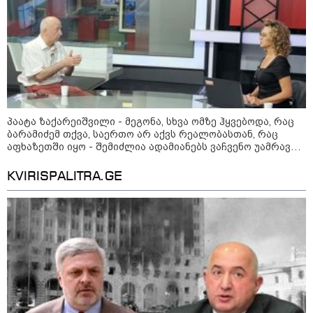
- რუსს, ყაზახს, უკრაინელს,
შვეიცარიელს, იტალიელს,
ამერიკელს, შეუძლია
ჩამოვიდეს, დახარჯოს ფული...
არავინ შეზღუდული არაა" -
კალაძე
კატეგორიის ყველა სიახლე
პაატა ზაქარეიშვილი - მეგონა, სხვა ომზე ჰყვებოდა, რაც
ბარამიძემ თქვა, საერთო არ აქვს რეალობასთან, რაც
აფხაზეთში იყო - შემიძლია ადამიანებს ვაჩვენო უამრავი
საბუთი, სადაც კომისია მუშაობს და ბარამიძე იქ არ ჩანს
KVIRISPALITRA.GE
„რიკოთის მსგავსი რთული
საინჟინრო ობიექტების მოვლა-
პატრონობა განსაკუთრებულ
პასუხისმგებლობას მოითხოვს“-
რატომ გახდა საჭირო გზების
მოვლა-პატრონობისთვის
სახელმწიფო კომპანიის შექმნა
„რუსთაველზე მდებარე
სასტუმროები 40-50%-იან
გაუქმებებს იღებენ, საკმაოდ დიდი
ზარალისკენ წავალთ - მეგონა,
ვიღაც მოიფიქრებდა და ბიზნესს