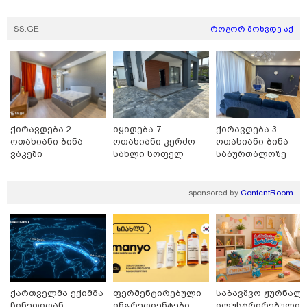
"ვიდეოს ნახვა ჩემთვის იყო სიკვდილი - ისეთი ხმა
აქვს, თითქოს ეხვეწება, ცუდად არის" - 12 წლის წინ
SS.GE
როგორ მოხვდე აქ
გაუჩინარებული ბიჭის დედა გავრცელებულ ვიდეოზე
პირველ კომენტარს აკეთებს
ქირავდება 2
იყიდება 7
ქირავდება 3
ოთახიანი ბინა
ოთახიანი კერძო
ოთახიანი ბინა
ვაკეში
სახლი სოფელ
საბურთალოზე
დიღომში
sponsored by
ContentRoom
13:24 / 07-08-2026
ევროპაში საწვავის ფასები მკვეთრად შეიცვალა -
რომელ ქვეყნებშია ბენზინი ყველაზე ძვირი და
ქართველმა ექიმმა
ფერმენტირებული
საბავშვო ჟურნალი
ყველაზე იაფი
ჩინეთიდან
ინგრედიენტები
ილუსტრირებული