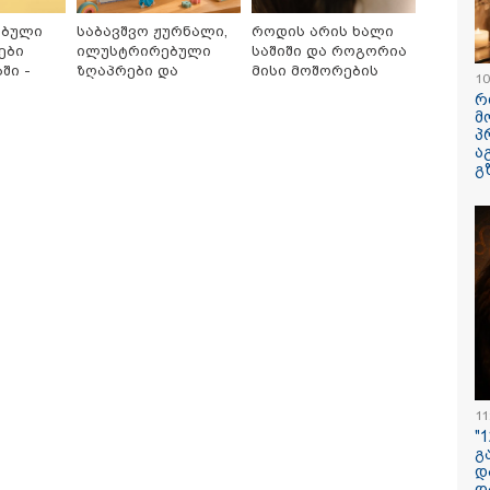
ებული
საბავშვო ჟურნალი,
როდის არის ხალი
ები
ილუსტრირებული
საშიში და როგორია
ში -
ზღაპრები და
მისი მოშორების
10
მაგნიტური სათამაშო
მარტივი და
რ
 ბრენდი
9.90 ლარად -
უსაფრთხო გზები
მ
"საბავშვო
პ
ოშია
კარუსელში"
ა
გ
ზღაპრების სერია
დაიწყო
ნუკა ჟორჟოლიანი
ვრცელდება ფიზიკური
"ლაზარეს
დეომიმართვას
დაპირისპირების
გადარჩენი
ცელებს - "მე და ეკას
კადრები ბათუმიდან -
იბრძოლა, 
ცელი მიმოწერა
რა მოხდა ბაგრატიონის
უშვებდა… ც
ქონდა"
ქუჩაზე?
ისწავლე, ს
დაასრულე 
ხორციელი
ცხოვრებიდა
წერს ხობშ
11
დედა-შვილ
"
ახლობელი
გ
დ
13:15 / 08-08-2026
დ