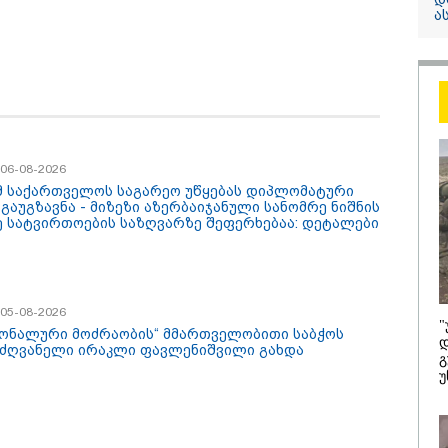
ა
უძველესი სენი 
ეპიდემია: აშშ-შ
ერთდროულად კ
ნაწლავურ ინფე
ებრძვიან - რა უ
ვიცოდეთ და რა
სახიფათოა
/ 06-08-2026
მ საქართველოს საგარეო უწყებას დიპლომატური
 გაუგზავნა - მიზეზი აზერბაიჯანული სანომრე ნიშნის
ე სატვირთოების საზღვარზე შეფერხებაა: დეტალები
/ 05-08-2026
"
იონალური მოძრაობის“ მმართველობითი საბჭოს
/ 07-08-2026
22:45 / 07-08-
დ
ძღვანელი ირაკლი ფავლენიშვილი გახდა
გ
იამ ყველა ქალაქში
14 წლის მ
უ
აშის წითელი დონე
საკუთარი პ
აცხადა
მოკლა, შემ
სკოლაში ც
- რა დეტა
ცნობილი ბ