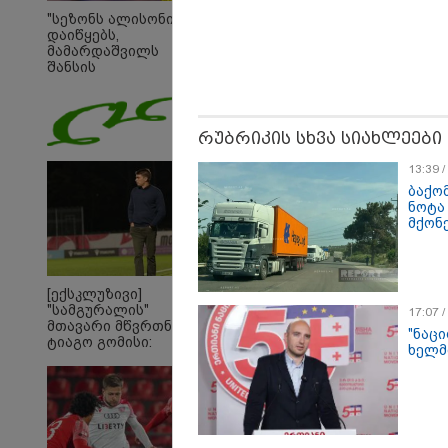
"სეზონს ალისონი
დაიწყებს,
მამარდაშვილს
შანსის
გამოსაყენებლად
მოთმინება სჭირდება,
რომელსაც 100%-ით
მიიღებს" - განაცხადა
რუბრიკის სხვა სიახლეები
"ლივერპულის"
ყოფილმა მეკარემ
13:39 
ბაქო
ნოტა
მქონ
[ექსკლუზივი]
"სამგურალის"
17:07 
მთავარი მწვრთნელი
"ნაც
ტიაგო გომისი:
23:40 
ხელმ
"საქართველო
იტალ
ტალანტების
განგ
ქვეყანაა"!
გამო