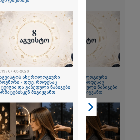
ავს დაესხნენ
თავს დაესხნენ
2026
ე გმირია,
თავი დადო
თვის -
სააკაშვილი და
ზე დაიბრალა
:13 / 07-08-2026
23:13 / 07-08-2026
ს გმირობა" -
 აგვისტოს ასტროლოგიური
8 აგვისტოს ასტროლოგიური
ბახიძე
როგნოზი - დღე, როდესაც
პროგნოზი - დღე, როდესაც
2026
ნტუიცია და გაბედული ნაბიჯები
ინტუიცია და გაბედული ნაბიჯები
არმატებისკენ მიგიყვანთ
წარმატებისკენ მიგიყვანთ
სავლეთი და
 რადიკალები
ვკასიაში
ახალ
ავანტიურებში
ცდილობენ" -
აგარეო უწყება