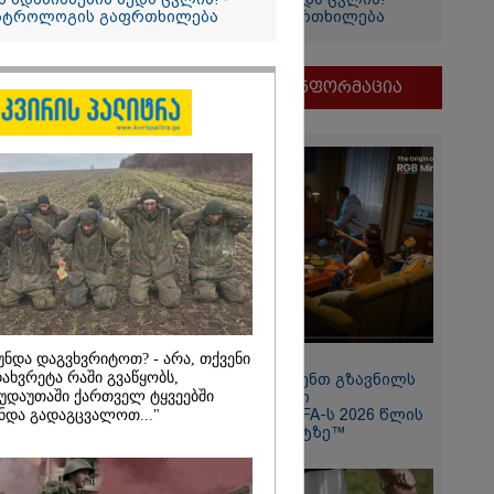
სტროლოგის გაფრთხილება
ასტროლოგის გაფრთხილება
და
ი
ეთრს და
მნიშვნელოვანი ინფორმაცია
ქციას
ნდა
მდენად
უნდა დაგვხვრიტოთ? - არა, თქვენი
11:13 / 05-08-2026
2026
ახვრეტა რაში გვაწყობს,
Hisense წარმოგიდგენთ გზავნილს
უდაუთაში ქართველ ტყვეებში
"ინოვაციები უკეთესი
ოზარდმა
ცხოვრებისათვის" FIFA-ს 2026 წლის
ნდა გადაგცვალოთ..."
აპა და ბებია
მსოფლიო ჩემპიონატზე™
დეგ კი
ეცხლი გახსნა
ლები ხდება
ანგკოკში