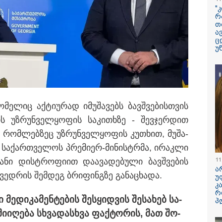
პოპულარული გ
"
რეალურ ცხოვრ
რ
თ
ა
"ბავშვობიდან ას
ც
ფანატიკურად ვ
უ
შეყვარებული
საქართველოზე" 
მარტინ გუიმჯია
ენასა და საქა
ნეს, რომ ფერმენტები,
შეყვარებული სო
სთვის აუცილებელ
ს წარმართავენ, ბაქტერიებსა
"განიხილავდნე
ო­მე­ლიც აქ­ტი­უ­რად იმუ­შა­ვებს ბავ­შვე­ბის­თვის
ნეთისგან სრულიად
ჩაიდინა გაბაშვ
ბის უზ­რუნ­ველ­ყო­ფის სა­კი­თხზე - შევ­ჯერ­დით
დანაშაული" - გ
ავალიანის საქმ
ე, რომ­ლებ­ზეც უზ­რუნ­ველ­ყო­ფის კუ­თხით, მუ­შა­
პროკურორი ნია 
მამის დიალოგი
ხებ სა­ქარ­თვე­ლოს პრე­მი­ერ-მი­ნის­ტრმა, ირაკ­ლი
ჩანაწერის შინა
ასაჯაროებს
11
­ვა­ნი დის­ტრო­ფი­ით და­ა­ვა­დე­ბუ­ლი ბავ­შვე­ბის
ა
ვედ­რის შემ­დეგ ბრი­ფინგზე გა­ნა­ცხა­და.
უ
დედამიწაზე სი
კ
წარმოშობის შეს
რ
არსებული თეორ
მე­დი­კა­მენ­ტე­ბის შეს­ყიდ­ვის შე­სა­ხებ სა­
პ
თავდაყირა დგებ
ი­ი­ღე­ბა სხვა­დას­ხვა ფაქ­ტო­რის, მათ შო­
აღმოაჩინეს მეც