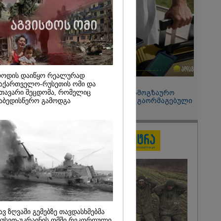
ტრაგედიიდან
2026
ჩვენც
" - დონალდ
რაინისთვის
რაკეტების
ე
ოდის დაიწყო რეალურად
15:49 / 06-08-2026
აქართველო-რუსეთის ომი და
თავარი შეცდომა, რომელიც
შეიძინე ალდაგის სამოგზაურო
დაზღვევა და მიიღე გაორმაგებული
აბედისწერო გამოდგა
ინტერნეტი
ავ ზღვაში გემებზე თავდასხმებმა
უსეთ-უკრაინის ომში რეკორდული