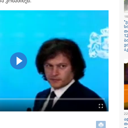
და კო­ბა­ხი­ძემ.
18
ილისი - ჰერაკლიონი
თბილისი - ბუდაპეშტი
თბილისი - 
"
98.80 ლარიდან
617.20 ლარიდან
ლარიდან
ს
თ
1
ბ
ვ
ა
12:34 / 08-08-2026
რას აცხადებს 
კობახიძე
ელექტროენერგ
რამდენჯერმე
გათიშვასთან
დაკავშირებით?
22
ა
თ