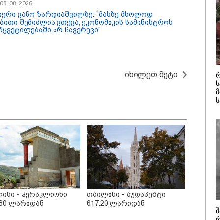
/ 03-08-2026
მომხდარი 
იერი ვანო ზარდიაშვილზე: "მასზე მხოლოდ
/ 07-08-2026
09:52 / 07-08-
ბითი შემიძლია ვთქვა, ეკონომიკის სამინისტროს
წყვეტილებაში არ ჩავერევი"
პაში საწვავის
"რაკეტები 
ბი მკვეთრად
გვჭირდება
ვალა - რომელ
ტრამპი უკ
ებშია ბენზინი
Patriot-ის 
აზე ძვირი და
გაგზავნაზ
აზე იაფი
იხილეთ მეტი
რ
ს
კატეგორიის ყველა სიახლე
მ
ს
ისი - ჰერაკლიონი
თბილისი - ბუდაპეშტი
.80 ლარიდან
617.20 ლარიდან
შ
ნსხვავდება თუ არა
მსოფლიო
რ