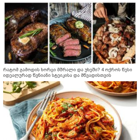
რატომ გამოდის ხორცი მშრალი და უხეში? 4 ოქროს წესი
იდეალურად წვნიანი სტეიკისა და მწვადისთვის
09:00 / 07-08-2026
18 წელი აგვისტოს ომიდან - ტრაგიკული
მოვლენების ქრონოლოგია, რომელიც
შესაძლოა, აღარ გვახსოვს
22:28 / 07-08-2026
სად იზღუდება მოძრაობა -