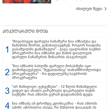
იხილეთ მეტი
პოპულარული დღეს
"მოვიპოვეთ ფარული ჩანაწერი ნია იმნაძესა და
13:27 / 07-08-2026
მამამისს შორის, განიხილავდნენ, როგორ ჩაიდინა
"სტუმართმოყვარე ხალხი ვართ - რუსს, ყაზახს,
გაბაშვილმა დანაშაული" - გიგა ავალიანის საქმის
უკრაინელს, შვეიცარიელს, იტალიელს, ამერიკელს,
პროკურორი ნია იმნაძის და მამის დიალოგის
ფარული ჩანაწერის შინაარსს ასაჯაროებს
შეუძლია ჩამოვიდეს, დახარჯოს ფული... არავინ
შეზღუდული არაა" - კალაძე
"ნია იმნაძის სახლში ფარული მოსასმენი იყო
დამონტაჟებული, "მეტასთანაც" თანამშრომლობდა
პროკურატურა" - რა დეტალებზე საუბრობს
პროკურატურა
17:24 / 07-08-2026
"მარტო როცა ვარ, ხშირად
"არ მიმატოვო, გეხვეწები" - 12 წლის წინანდელი
ველაპარაკები, ვიცი, რომ
ვიდეო და ახალი გარემოება დაკარგული ბიჭის
მისმენს, ვფიქრობ, თავზე
საქმეში: რას ამბობს გურამ დადიანიძის დედა
მადგას და მეფერება - სხვებს
ხომ არ ვაჩვენებ ცრემლებს" -
ნია იმნაძე ამ დრომდე კლინიკაშია - რას ამბობს
გიორგი კეკელიძე გმირი
ექიმი: ცნობილია ასევე, რა მუხლით დააკავეს ის
ანწუხელიძის გამზრდელი