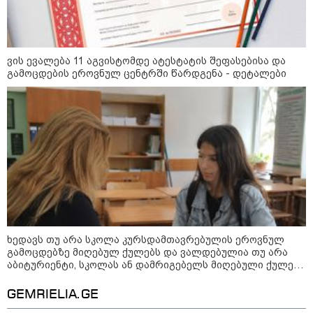
დაუჭირა
პაატა ზაქარეიშვილი - მეგონა,
სხვა ომზე ჰყვებოდა, რაც
ვის ევალება 11 აგვისტომდე ატესტატის შეფასებისა და
ბარამიძემ თქვა, საერთო არ აქვს
გამოცდების ეროვნულ ცენტრში წარდგენა - დეტალები
რეალობასთან, რაც აფხაზეთში
იყო - შემიძლია ადამიანებს
ვაჩვენო უამრავი საბუთი, სადაც
კომისია მუშაობს და ბარამიძე იქ
მარშის - „გვახსოვს გმირები,
არ ჩანს
გვახსოვს მტერი” - მონაწილეებმა
გმირთა მემორიალთან სანთლები
დაანთეს და გმირების ხსოვნას
პატივი მიაგეს
ხედავს თუ არა სკოლა კურსდამთავრებულის ეროვნულ
გამოცდებზე მიღებულ ქულებს და ვალდებულია თუ არა
საზოგადოება
აბიტურიენტი, სკოლას ან დამრიგებელს მიღებული ქულები
გაუზიაროს
GEMRIELIA.GE