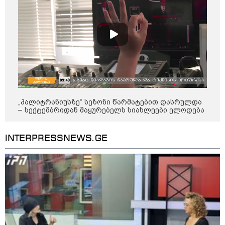
გადავცემ" - ეკა კუპატაძე
განცხადებას ავრცელებს
რა ისმინს სახლში დაყენებული
მომსასმენი მოწყობილობის
ჩანაწერში, სადაც ნია იმნაძე
მამას ესაუბრება?
"ამ ვიდეოს ნახვა ჩემთვის იყო
სიკვდილი" - რას ამბობს
„პალიტრანიუსზე“ სეზონი წარმატებით დასრულდა
დაკარგული 17 წლის ბიჭის დედა
– სექტემბრიდან მაყურებელს სიახლეები ელოდება
ვიდეოკადრებზე, სადაც შვილის
განწირული ვედრების ხმა
ამოიცნო
INTERPRESSNEWS.GE
პოლიტიკა