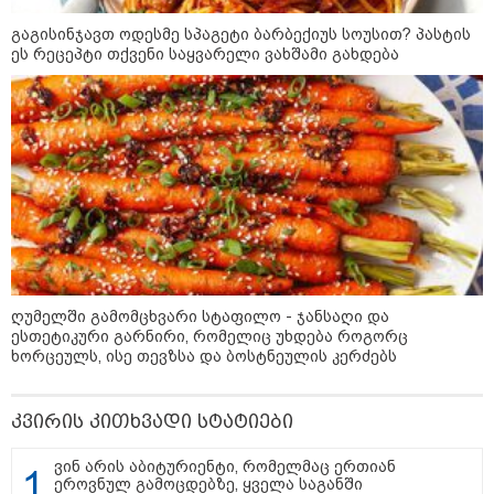
თბილისის მერია ინფორმაციას
ავრცელებს
გაგისინჯავთ ოდესმე სპაგეტი ბარბექიუს სოუსით? პასტის
ეს რეცეპტი თქვენი საყვარელი ვახშამი გახდება
21:30 / 07-08-2026
თბილისში, ლოზუნგით
„გვახსოვს გმირები, გვახსოვს
მტერი” მსვლელობა
მიმდინარეობს
20:58 / 07-08-2026
"იპოვონ ერთი გოგონა, ვისაც
ღუმელში გამომცხვარი სტაფილო - ჯანსაღი და
გიგა სექსუალურად ავიწროებდა
ესთეტიკური გარნირი, რომელიც უხდება როგორც
- თუ გამოჩნდება ასეთი
ხორცეულს, ისე თევზსა და ბოსტნეულის კერძებს
გოგონა, 10 000 ლარს
ოფიციალურად, სახალხოდ
გადავცემ" - გიგა ავალიანის
კვირის კითხვადი სტატიები
დედა განცხადებას ავრცელებს
18:21 / 07-08-2026
ვინ არის აბიტურიენტი, რომელმაც ერთიან
"ვიდეოს ნახვა ჩემთვის იყო
ეროვნულ გამოცდებზე, ყველა საგანში