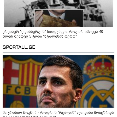
შეხვდებოდა“
„ფასები 2-3 წელში გაორმაგდება“
- ლოკაციები თბილისის
შემოგარენში, სადაც შესაძლოა,
მიწები გაძვირდეს
კრეისერ "ედინბურგის" საიდუმლო: როგორ იპოვეს 40
წლის შემდეგ 5 ტონა "სტალინის ოქრო"
SPORTALL.GE
სამართალი
მოურინიო შოკშია - როდრის "რეალის" ლოდინი მობეზრდა