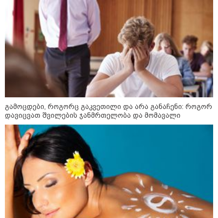
მიწოდება, რომ მასწავლებელი
სექსუალურად ავიწროებდა,
კატეგორიის ყველა სიახლე
ფაქტობრივად, წაქეზება იყო" -
პროკურორი
გამოცდები, როგორც გაკვეთილი და არა განაჩენი: როგორ
დავიცვათ შვილების ჯანმრთელობა და მომავალი
კატეგორიები