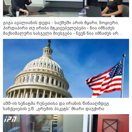
გიგა ავალიანის დედა - საქმეში არის მყარი, ნოყიერი,
პირდაპირი თუ ირიბი მტკიცებულებები - ნია იმნაძეს
მაქსიმალური სასჯელი მიესჯება - ჩვენ ნია იმნაძეს არ
ვედავებით იმას, რომ ეუბნება: “წადი, მოკალი“, ეს
დაკვეთაა, ჩვენ ვამბობთ, წაქეზებას, მანიპულირებას
13:24 / 07-08-2026
"საქართველოსთვის თქვენზე ნაკლები
მებრძოლის დედა ვატირე!" - რას ამბობს
გიორგი ბარამიძე პროკურატურის
აშშ-ის სენატმა რუსეთისა და ირანის წინააღმდეგ
სანქციების ე.წ. „გრემის პაკეტს” მხარი დაუჭირა
განცხადების შემდეგ
19:05 / 07-08-2026