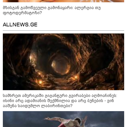
მზისგან გამოწვეული გამონაყარი: ალერგია თუ
ფოტოდერმატოზი?
დღის ზოგადი
7
ALLNEWS.GE
ასტროლოგიური
პროგნოზი
აგვისტო
ეს დღე გამოირჩევა სტაბილური და მშვიდი ენერგიით. კარგი
პერიოდია დაწყებული საქმეების ბოლომდე მოსაყვანად,
ფინანსური საკითხების გადასამოწმებლად და სამუშაო
სივრცის მოწესრიგებისთვის. თანმიმდევრული მოქმედება და
პრაქტიკული მიდგომა სასურველ შედეგს უდანაკარგოდ
მოგიტანთ.
სამხრეთ ამერიკაში გიგანტური გვირაბები აღმოაჩინეს:
ისინი არც ადამიანის შექმნილია და არც ბუნების - ვინ
ააშენა საიდუმლო ლაბირინთები?
აგვისტო აგარაკზე: ეს 5 საქმე
უნდა მოასწროთ შემოდგომის