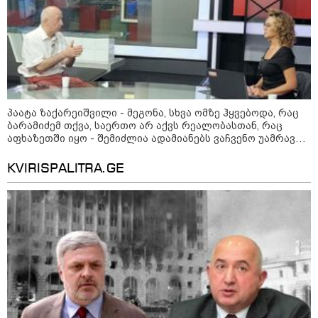
"2008 წელს საქართველო
გადავარჩინეთ - აი, 2012 წლის
"გამარჯვება" ვინც იზეიმეთ,
სწორედ ეგ იყო ქართული
ისტორიული კატასტროფა და
რაც რუსმა ჯარით ვერ აიღო,
შიდა ღალატით გაინაღდა" -
მიხეილ სააკაშვილი
14:20 / 07-08-2026
"ჩემი აზრით, ენამ გაუსწრო
პაატა ზაქარეიშვილი - მეგონა, სხვა ომზე ჰყვებოდა, რაც
აზრს და არ არის ეს კარგი,
ბარამიძემ თქვა, საერთო არ აქვს რეალობასთან, რაც
თუმცა თუ რაიმეში არ მეპარება
აფხაზეთში იყო - შემიძლია ადამიანებს ვაჩვენო უამრავი
ეჭვი, გიორგი ბარამიძის
საბუთი, სადაც კომისია მუშაობს და ბარამიძე იქ არ ჩანს
პატრიოტიზმია" - ნიკა გვარამია
KVIRISPALITRA.GE
13:42 / 07-08-2026
"საქართველო მშვიდი ქვეყანაა,
სტუმართმოყვარე ხალხი ვართ
და ყველას შეუძლია ჩამოვიდეს,
არავინ შეზღუდული არაა" - კახა
კალაძე
13:27 / 07-08-2026
"სტუმართმოყვარე ხალხი ვართ