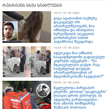
რუბრიკის სხვა სიახლეები
18:47 / 07-08-2026
გიგა ავალიანის საქმეზე
დაკავებულ ორ
არასრულწლოვანს, ნია
იმნაძესა და ანასტასია
ბერუაშვილს აღკვეთის
ღონისძიების სახით
პატიმრობა შეეფარდა
16:26 / 07-08-2026
ადვოკატი ნია იმნაძის
საავადმყოფოში გადაღებულ
კადრებს აქვეყნებს - "რა
მტკიცებულება გაქვთ, რაც
საფუძვლად დაუდეთ
15:47 / 07-08-2026
არასრულწლოვნის ამ
Tower Group და BREEAM - ხარისხის საერთაშორისო
მდგომარეობაში ჩაგდებას?"
სტანდარტი ქართულ დეველოპმენტში
09:05 / 07-08-2026
მკვლელობა პირდაპირ
ეთერში: ცნობილ "ტიკტოკერს"
ლაივის დროს ესროლეს, ის
ადგილზე გარდაიცვალა -
რას ამბობს მომხდარზე
მექსიკის პოლიცია