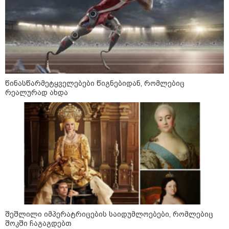
დადგომამდე
ფული ამ ზოდიაქოს ნიშნების
ხელში აღმოჩნდება: ვინ
გამდიდრდება?
წინასწარმეტყველებები წიგნებიდან, რომლებიც
რეალურად ახდა
როგორ ჩავიცვათ 40 წლის
შემდეგ: მილიონერების
სტილისტის 8 ოქროს წესი და
აუცილებელი სამოსი
მსოფლიო
შეშლილი იმპერატრიცების საიდუმლოებები, რომლებიც
შოკში ჩაგაგდებთ