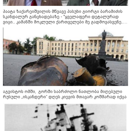
- რუსს, ყაზახს, უკრაინელს,
შვეიცარიელს, იტალიელს,
პაატა ზაქარეიშვილის მწვავე პასუხი გიორგი ბარამიძის
ამერიკელს, შეუძლია
სკანდალურ განცხადებაზე - "ყველაფერი დეტალურად
ჩამოვიდეს, დახარჯოს ფული...
არავინ შეზღუდული არაა" -
ვიცი... კამანში მოკლული ქართველები მე გადმოვასვენე...
კალაძე
ბარამიძე კი ტყუის"
კატეგორიის ყველა სიახლე
„რიკოთის მსგავსი რთული
საინჟინრო ობიექტების მოვლა-
პატრონობა განსაკუთრებულ
აგვისტოს ომში, გორში საბრძოლო ნათლობა მიღებული
პასუხისმგებლობას მოითხოვს“-
რუსული „ისკანდერი“ დღეს კიევის მთავარ კოშმარად იქცა
რატომ გახდა საჭირო გზების
მოვლა-პატრონობისთვის
სახელმწიფო კომპანიის შექმნა
„რუსთაველზე მდებარე
სასტუმროები 40-50%-იან
გაუქმებებს იღებენ, საკმაოდ დიდი
ზარალისკენ წავალთ - მეგონა,
ვიღაც მოიფიქრებდა და ბიზნესს