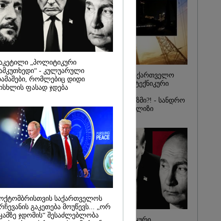
იდან
საქმე...
რას, მათ
შედეგი არ
" - ქეთა
აკეტილი „პოლიტიკური
ამკუთხედი“ - კულუარული
რატომ ჩაბნელდა საქართველო
ამაშები, რომლებიც დიდი
მესამედ: საბოტაჟი, ტექნიკური
ისხლის ფასად ჯდება
ხარვეზი თუ
არაპროფესიონალიზმი?! - სანდრო
თვალჭრელიძის ანალიზი
ოქტომბრისთვის საქართველოს
რჩევანის გაკეთება მოუწევს... „ორ
კამზე ჯდომის“ შესაძლებლობა
ჩაკეტილი „პოლიტიკური