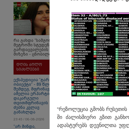
ბათუმ
რამდენ წლიანი
საპი
პატიმრობა
შემდე
ემუქრებათ
მიაყე
არასრულწლოვნებს?
12:56 
70 წე
შემდ
რა გახდა “სამგორის”
ყაზა
მეტროში სტუდენტის
ველუ
გარდაცვალების
- ქვე
მიზეზი - ცნობილია
ექსპერტიზის პასუხი
დღის ბოლო
სიახლეები
ექსპედიცია “ტარაიას
ობიექტი“ - 89 წლის
შემდეგ, მფრინავი
ამელია ერჰარტის
დაკარგული
თვითმფრინავის
ძებნა კვლავ
“რე­ზო­ლუ­ცია გმობს რუ­სე­თის 
განახლდა
ში ძა­ლის­მი­ე­რი გზით გან­ხ
23:45 / 06-08-2026
თბილისი - ანტალია
თბ
ადას­ტუ­რებს დევ­ნილ­თა უფ­ლე­
849.20 ლარიდან
15
“არ მინდა,