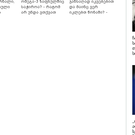
რნალი,
ომეგა-3 ზაფხულშიც
ჯანსაღად იკვებებით
დამიანის გასვენება
4-ჯერ თავ
ბული
საჭიროა? - რატომ
და მაინც ვერ
დან არ მოხდეს, ეს
დაწყებული 
ა
არ უნდა ვთქვათ
იკლებთ წონაში? -
ვიარეს ისეთი
მადლობა
არულითა უნდა
პროკურატუ
სათამაშო
უარი თევზზე ცხელ
ლაშა უჩავა მთავარ
სნათ, რომ შფოთვა
გარეშე ეს 
დღეებში
მიზეზებზე საუბრობს
კატეგორიის ყველა სიახლე
აიბადოს" - დედა
დადგებოდა
ნია
ხარძიანი
ჩ
სერია
ს
თ
ს
26 წლის ყველაზე
აფრიკის ქვეყნები
ყიდვადი
ამერიკულ დოლარზე
ტომობილები -
უარს ამბობენ
cus2Move-ის რეიტინგი
„
ა
ს