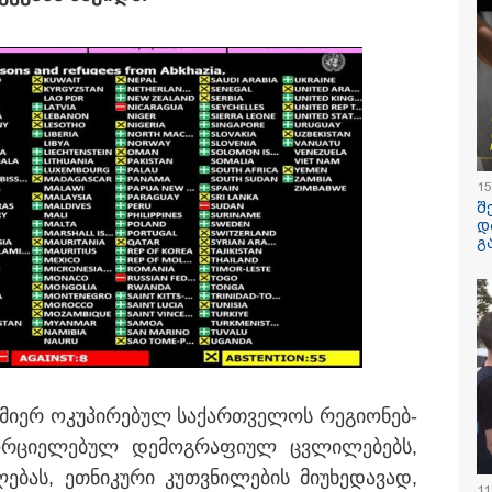
ში, კლინიკის
რუსი გენე
რფარეშოში გააჩინა,
ემსხვერპლ
გ კი დაზიანებები
მიერ მიტა
ნა
"საჩუქარი
წვეულება:
/ 06-08-2026
14:09 / 06-08-
დეტალები
ლზე მეტი ხნის
დამტკიცდა
ეგ პირველად,
უსაფრთხოე
ხეთში ვეფხვი
ეროვნული 
რ ბუნებაში გაუშვეს
რომელიც ს
15
ყნდება კადრები
შემთხვევე
დაშავებულ
შ
დაღუპულთ
დ
რაოდენობი
გ
შემცირება
ითვალისწინ
მოიცავს ის
მიერ ოკუ­პი­რე­ბულ სა­ქარ­თვე­ლოს რე­გი­ო­ნებ­
ორ­ცი­ე­ლე­ბულ დე­მოგ­რა­ფი­ულ ცვლი­ლე­ბებს,
ილისი - ჰერაკლიონი
თბილისი - ბუდაპეშტი
თბილისი - 
ბას, ეთ­ნი­კუ­რი კუთ­ვნი­ლე­ბის მი­უ­ხე­და­ვად,
40.90 ლარიდან
942.70 ლარიდან
ლარიდან
11