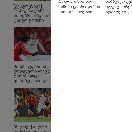
როდის არის ხალი
საბავშვო ჟუ
რომ ა
[ექსკლუზივი]
საშიში და როგორია
ილუსტრირე
ტაძრი
"სამგურალის"
მისი მოშორების
ზღაპრები დ
მგლო
მთავარი მწვრთნელი
სიყვ
მარტივი და
მაგნიტური 
ტიაგო გომისი:
ავუხ
უსაფრთხო გზები
9.90 ლარად -
"საქართველო
არ დ
"საბავშვო
ტალანტების
სიდო
კარუსელში"
ქვეყანაა"!
ზღაპრების 
დაიწყო
[სიმბოლური ნაკრები.
ეროვნული ლიგა. XXX
ტური] როცა
დაძაბულობა და
ხარისხი ერთად არ
არიან...
ყველაზე კარგი/ცუდი
20
ქვეყნები
გა
ემიგრანტებისთვის 2026
ავ
წელს
Fo
[მეტოქე] პედრი
საქართველოსთან