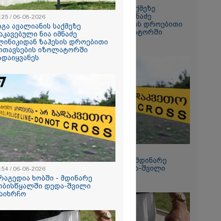
გიგა ავალიანის საქმეზე
დაკავებული ნია იმნაძე
:25 / 06-08-2026
ანიკო,
კლინიკიდან ზაჰესის დროებითი
იგა ავალიანის საქმეზე
ვადება არ
მოთავსების იზოლატორში
აკავებული ნია იმნაძე
კლი
გადაიყვანეს
ლინიკიდან ზაჰესის დროებითი
ლინიკაში
ოთავსების იზოლატორში
ანილი - რას
ადაიყვანეს
ვოკატი?
ეტიკული
 გათიშვა -
კ-ის წევრი
ქრება ნია
კურატურამ
12:54 / 06-08-2026
წარუდგინა
ტრაგედია ხობში - მდინარე
ხობისწყალში დედა-შვილი
:54 / 06-08-2026
დაიხრჩო
რაგედია ხობში - მდინარე
ობისწყალში დედა-შვილი
2026
აიხრჩო
დება, რომ
 რესტორანში
ფეთქებას