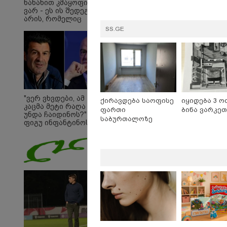
ნანახით კმაყოფილი
ვარ - ეს ის შედეგი არ
არის, რომელიც
გვინდოდა
SS.GE
"ვერ ვხვდები, ამ
ქირავდება საოფისე
იყიდება 3 ო
კაცმა მეტი რაღა
ფართი
ბინა ვარკე
უნდა ჩაიდინოს?" -
საბურთალოზე
09:33 
ფიგუ ინფანტინოს
გადადგომას
"მამი
მოითხოვს
დატო
თვით
ადამ
ზვია
სიტყვ
მოხსე
ჯაბა
12:20 
"როც
გამო
მართ