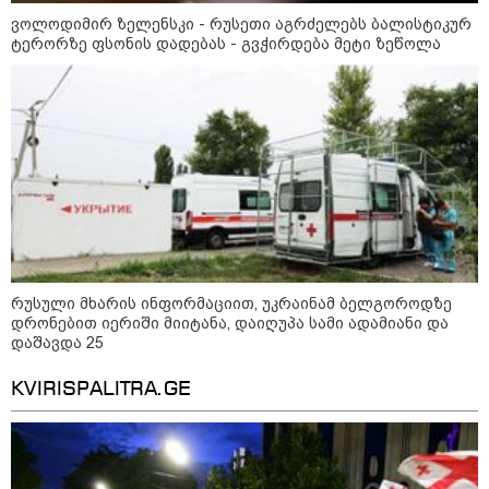
ვოლოდიმირ ზელენსკი - რუსეთი აგრძელებს ბალისტიკურ
ტერორზე ფსონის დადებას - გვჭირდება მეტი ზეწოლა
12:46 / 07-08-2026
ოკუპირებულ აფხაზეთში საწვავის
დეფიციტია, კილომეტრიანი რიგები და
შეზღუდვა საწვავის ჩასხმაზე - რა
ინფორმაციას აქვეყნებს "დემოკრატიის
კვლევის ინსტიტუტი“
რუსული მხარის ინფორმაციით, უკრაინამ ბელგოროდზე
14:23 / 05-08-2026
დრონებით იერიში მიიტანა, დაიღუპა სამი ადამიანი და
ევროპელმა და რუსმა ყოფილმა
მაღალჩინოსნებმა უკრაინაში
დაშავდა 25
ომთან დაკავშირებით
მოლაპარაკებები გამართეს - რა
KVIRISPALITRA.GE
არის ცნობილი შეხვედრაზე
09:55 / 05-08-2026
მორიგი თავდასხმა Wildberries-