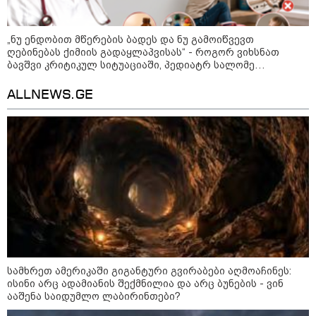
დაარტყეს, არიან დაღუპულები
და დაშავებულები - რა
ინფორმაციას ავრცელებს
ხარკოვის მერი?
„ნუ ენდობით მწერების ბადეს და ნუ გამოიწვევთ
ღებინებას ქიმიის გადაყლაპვისას“ - როგორ ვიხსნათ
ბავშვი კრიტიკულ სიტუაციაში, პედიატრ სალომე
ახვლედიანის რჩევები
10:02 / 09-08-2026
"ქართული ოცნება” ხელს
ALLNEWS.GE
უწყობს ირანული
ტერორისტული ქსელების
უკანონო გაფართოებას, თუმცა
მაინც ამერიკას უყენებს
მოთხოვნებს?" - ჯო უილსონი
21:17 / 08-08-2026
აშშ-მა საქართველოში
დაფუძნებული კრიპტოკომპანია
დაასანქცირა
სამხრეთ ამერიკაში გიგანტური გვირაბები აღმოაჩინეს:
ისინი არც ადამიანის შექმნილია და არც ბუნების - ვინ
კატეგორიის ყველა სიახლე
ააშენა საიდუმლო ლაბირინთები?