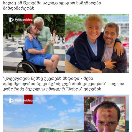
შეკვეთილის სანაპიროზე ზღვამ
სადაც ამ წუთებში სალიკვიდაციო სამუშაოები
უპილოტო საფრენი აპარატის
მიმდინარეობს
ფრაგმენტი გამორიყა
კატეგორიის ყველა სიახლე
მკითხველის რჩევით
"ყოველთვის ჩემზე უკეთესს მხდიდი - შენი
ავადმყოფობითაც კი აგრძელებ ამის გაკეთებას" - თეონა
კონტრიძე მეუღლეს ემოციურ "პოსტს" უძღვნის