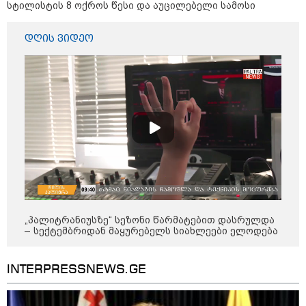
კობახიძის განცხადებას?
სტილისტის 8 ოქროს წესი და აუცილებელი სამოსი
დღის ვიდეო
კატეგორიის ყველა სიახლე
უნცია ოქრო დღიურად 101
დოლარით გაძვირდა - რა ღირს
გრამი საქართველოში?
„პალიტრანიუსზე“ სეზონი წარმატებით დასრულდა
„ტურისტების შემცირების მთავარი
– სექტემბრიდან მაყურებელს სიახლეები ელოდება
მიზეზი ალბათ, ის პრორუსული,
პროჩინური, პროირანული
პოლიტიკაა, რომელსაც ქვეყანა
ატარებს“ - ცოტნე ჯაფარიძე
INTERPRESSNEWS.GE
„გაჩნდა მოთხოვნა სააგარაკე