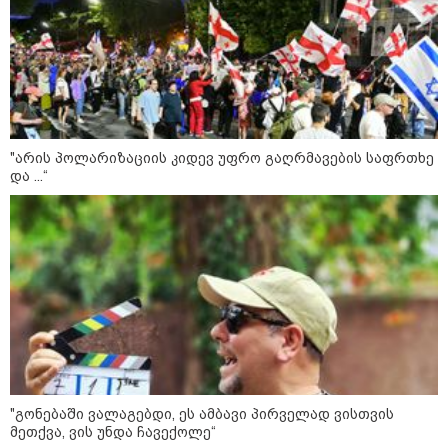
ის საწყობზე - დრონებით
თავდასხმის შემდეგ, ტულას
ოლქში მდებარე საწყობში
ხანძარია
09:12 / 05-08-2026
14 გარდაცვლილი, 22
დაშავებული, მასშტაბური
"არის პოლარიზაციის კიდევ უფრო გაღრმავების საფრთხე
ხანძარი - რუსეთმა კიევზე
და ...“
იერიში ბალისტიკური
რაკეტებით მიიტანა
14:13 / 04-08-2026
მორიგი თავდასხმა რუსეთში,
ნავთობგადამამუშავებელ
ქარხანაზე - რა დეტალებია
ცნობილი
"გონებაში ვალაგებდი, ეს ამბავი პირველად ვისთვის
კატეგორიის ყველა სიახლე
მეთქვა, ვის უნდა ჩავექოლე“