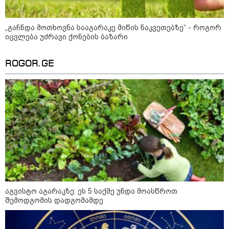
„გაჩნდა მოთხოვნა სააგარაკე მიწის ნაკვეთებზე“ - როგორ
იცვლება უძრავი ქონების ბაზარი
ROGOR.GE
12:34 / 08-08-2026
რას აცხადებს ირაკლი კობახიძე
ელექტროენერგიის რამდენჯერმე
გათიშვასთან დაკავშირებით?
აგვისტო აგარაკზე: ეს 5 საქმე უნდა მოასწროთ
19:32 / 08-08-2026
შემოდგომის დადგომამდე
"სიმბოლურია, რომ კობახიძის
მოღალატეობრივი განცხადება
საქართველოს
თავისუფლებისთვის შეწირული