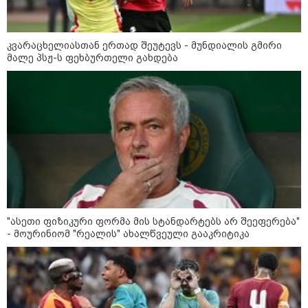
დღის ზოგადი
9
ასტროლოგიური
პროგნოზი
კვარაცხელიასთან ერთად შეუტევს - მუნდიალის გმირი
აგვისტო
მალე პსჟ-ს ფეხბურთელი გახდება
აგვისტო აგარაკზე: ეს 5 საქმე
უნდა მოასწროთ შემოდგომის
დადგომამდე
"ასეთი ფიზიკური ფორმა მის სტანდარტებს არ შეეფერება"
ფული ამ ზოდიაქოს ნიშნების
- მოურინიომ "რეალის" ახალწვეული გააკრიტიკა
ხელში აღმოჩნდება: ვინ
გამდიდრდება?