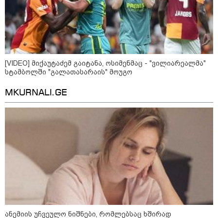
როგორ ჩავიცვათ 40 წლის
შემდეგ: მილიონერების
სტილისტის 8 ოქროს წესი და
აუცილებელი სამოსი
[VIDEO] მიქაუტაძემ გაიტანა, ოსიმენმაც - "ვილიარეალმა"
სტამბოლში "გალათასარაის" მოუგო
მსოფლიო
MKURNALI.GE
ანემიის უჩვეულო ნიშნები, რომლებსაც ხშირად