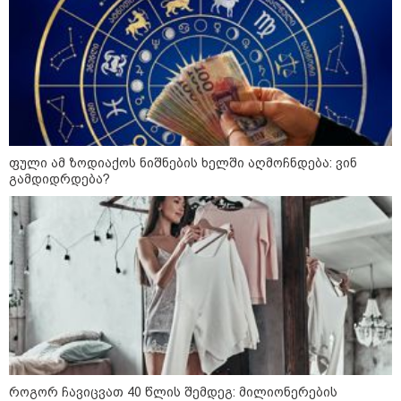
გმირების მემორიალზე
გაკეთდა" - "ნაციონალური
მოძრაობა"
19:03 / 08-08-2026
"მკაცრად ვგმობთ ირაკლი
კობახიძის განცხადებას" -
"კოალიცია ცვლილებისთვის"
ფული ამ ზოდიაქოს ნიშნების ხელში აღმოჩნდება: ვინ
გამდიდრდება?
16:33 / 08-08-2026
"გიორგი ბარამიძემ რაღაც
არასწორად ჩამოაყალიბა,
მაგრამ ნამდვილად არ
ეკუთვნის წიხლი ივანიშვილის
ღალატზე დაფუძნებული
დიქტატურის მსახურებისგან" -
მიხეილ სააკაშვილი
16:22 / 08-08-2026
"აი, ეს არის სამშობლოს
ღალატი" - როგორ ეხმაურება
ნიკა გვარამია აგვისტოს ომთან
დაკავშირებით ირაკლი
როგორ ჩავიცვათ 40 წლის შემდეგ: მილიონერების