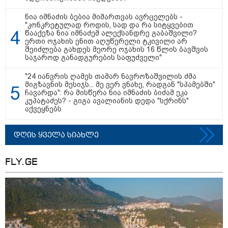
11:13 / 05-08-2026
Hisense წარმოგიდგენთ გზავნილს "ინოვაციები
ნია იმნაძის ბებია მიმართვას ავრცელებს -
უკეთესი ცხოვრებისათვის" FIFA-ს 2026 წლის
"კონკრეტულად როდის, სად და რა სიტყვებით
წააქეზა ნია იმნაძემ ალექსანდრე გაბაშვილი?
მსოფლიო ჩემპიონატზე™
ერთი ოჯახის ენით აღუწერელი ტკივილი არ
შეიძლება გახდეს მეორე ოჯახის 16 წლის ბავშვის
საჯაროდ განადგურების საფუძველი"
"24 იანვრის ღამეს თამარ ნავროზაშვილის ძმა
მიგზავნის მესიჯს... მე ვერ ვნახე, რადგან "სპამებში"
ჩავარდა": რა მისწერა ნია იმნაძის ბიძამ ეკა
კუპატაძეს? - გიგა ავალიანის დედა "სქრინს"
აქვეყნებს
დღის ყველა სიახლე
15:49 / 06-08-2026
შეიძინე ალდაგის სამოგზაურო დაზღვევა და
FLY.GE
მიიღე გაორმაგებული ინტერნეტი
საზოგადოება