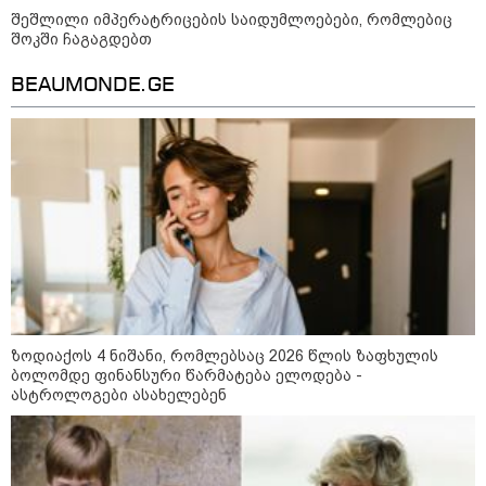
ირაკლი ფავლენიშვილი აგვისტოს
შეშლილი იმპერატრიცების საიდუმლოებები, რომლებიც
ომზე ხელისუფლების
შოკში ჩაგაგდებთ
წარმომადგენლების
განცხადებებზე - ეს არის
ეროვნული ინტერესების აშკარა
BEAUMONDE.GE
ღალატი - არავის შერჩება
რუსული სქემის ნაწილად ყოფნა
მოზაიკა
ზოდიაქოს 4 ნიშანი, რომლებსაც 2026 წლის ზაფხულის
ბოლომდე ფინანსური წარმატება ელოდება -
ასტროლოგები ასახელებენ