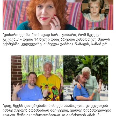
"არის პოლარიზაციის კიდევ უფრო
"უთხარი ექიმს, რომ ავად ხარ... უთხარი, რომ მუცელი
გაღრმავების საფრთხე და ...“
გტკივა..." - დედა 14 წელი დაატარებდა ჯანმრთელ შვილს
ექიმებში, კვლევებზე, ასმევდა უამრავ წამალს, სანამ ერთ
დღესაც ერთი ექიმი არ დაეჭვდა
"გონებაში ვალაგებდი, ეს ამბავი
პირველად ვისთვის მეთქვა, ვის
უნდა ჩავექოლე“
"ძალიან მძიმეა ჩემთვის ის, რაც
ახლა გითხარით“
"დაე, ჩვენს ცხოვრებაში მოხდეს სასწაული... ყოველთვის
იმაზე უკეთეს ადამიანად მაქცევდი, ვიდრე სინამდვილეში
ვიყავი. შენი ავადმყოფობითაც კი აგრძელებ ამას..." -