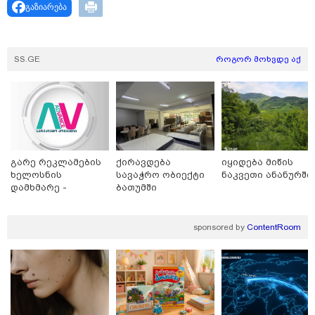
გაზიარება
SS.GE
როგორ მოხვდე აქ
გარე რეკლამების
ქირავდება
იყიდება მიწის
17:13 / 08-08-2026
ხელოსნის
სავაჭრო ობიექტი
ნაკვეთი ანანურში
"დასავლეთმა საქართველო ჩვენ წინააღმდეგ
დამხმარე -
ბათუმში
გეოპოლიტიკური ბრძოლის უგუნურ იარაღად
რუსთავი
გამოიყენა" - დიმიტრი მედვედევი
sponsored by
ContentRoom
21:17 / 08-08-2026
აშშ-მა საქართველოში
დაფუძნებული კრიპტოკომპანია
დაასანქცირა