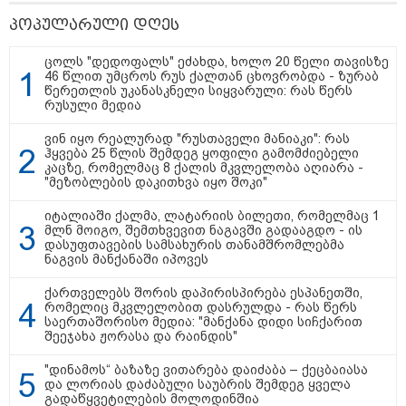
თუმცა უარს ამბობს... იქცევა ისე,
პოპულარული დღეს
თითქოს, არაფერი მომხდარა" -
ტარიელ კაკაბაძე
ცოლს "დედოფალს" ეძახდა, ხოლო 20 წელი თავისზე
46 წლით უმცროს რუს ქალთან ცხოვრობდა - ზურაბ
12:38 / 05-08-2026
წერეთლის უკანასკნელი სიყვარული: რას წერს
იტალიაში ქალმა, ლატარიის
რუსული მედია
ბილეთი, რომელმაც 1 მლნ
მოიგო, შემთხვევით ნაგავში
ვინ იყო რეალურად "რუსთაველი მანიაკი": რას
გადააგდო - ის დასუფთავების
ჰყვება 25 წლის შემდეგ ყოფილი გამომძიებელი
სამსახურის თანამშრომლებმა
კაცზე, რომელმაც 8 ქალის მკვლელობა აღიარა -
ნაგვის მანქანაში იპოვეს
"მეზობლების დაკითხვა იყო შოკი"
იტალიაში ქალმა, ლატარიის ბილეთი, რომელმაც 1
14:58 / 05-08-2026
მლნ მოიგო, შემთხვევით ნაგავში გადააგდო - ის
რას ამბობს პრემიერი სამ
დასუფთავების სამსახურის თანამშრომლებმა
უნივერსიტეტში დაგეგმილ
ნაგვის მანქანაში იპოვეს
სიახლეებზე
ქართველებს შორის დაპირისპირება ესპანეთში,
რომელიც მკვლელობით დასრულდა - რას წერს
საერთაშორისო მედია: "მანქანა დიდი სიჩქარით
შეეჯახა ჟორასა და რაინდის"
"დინამოს“ ბაზაზე ვითარება დაიძაბა – ქეცბაიასა
და ლორიას დაძაბული საუბრის შემდეგ ყველა
გადაწყვეტილების მოლოდინშია