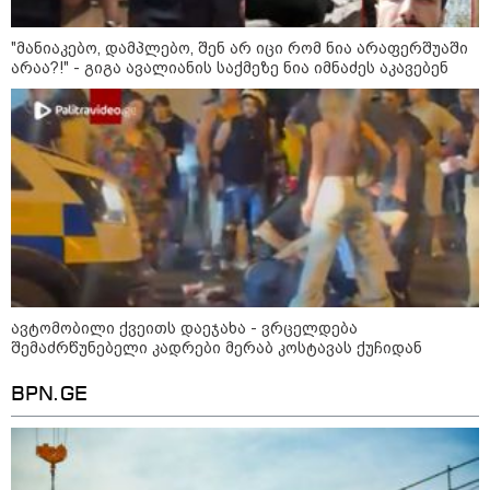
მოწყობილობით აღჭურვილი დრონი
აღმოაჩინეს - რას წერს მედია
"მანიაკებო, დამპლებო, შენ არ იცი რომ ნია არაფერშუაში
არაა?!" - გიგა ავალიანის საქმეზე ნია იმნაძეს აკავებენ
23:45 / 05-08-2026
ტრაგედია შოტლანდიაში - 35
წლის მამას 9 წლის
ქალიშვილის მკვლელობაში
ედება ბრალი
13:22 / 05-08-2026
საფრანგეთის სოფელში ტყის
ხანძრის შემდეგ მეორე
მსოფლიო ომის დროინდელი
ავტომობილი ქვეითს დაეჯახა - ვრცელდება
ასობით ჭურვი აღმოაჩინეს -
"რიგრიგობით
შემაძრწუნებელი კადრები მერაბ კოსტავას ქუჩიდან
ფეთქდებოდნენ..."
BPN.GE
12:38 / 05-08-2026
იტალიაში ქალმა, ლატარიის
ბილეთი, რომელმაც 1 მლნ
მოიგო, შემთხვევით ნაგავში
გადააგდო - ის დასუფთავების