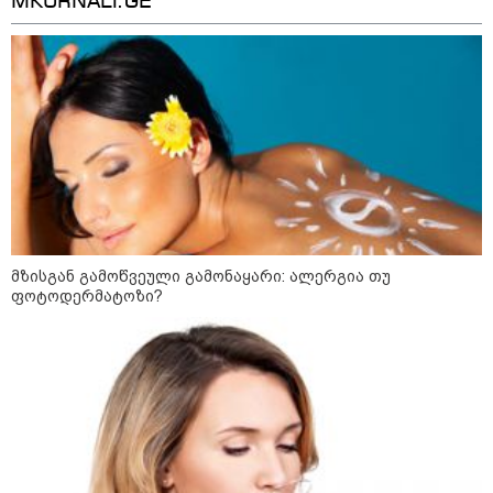
MKURNALI.GE
დღის ზოგადი
6
ასტროლოგიური
პროგნოზი
აგვისტო
1-დღიანი ტურები თბილისიდან:
მზისგან გამოწვეული გამონაყარი: ალერგია თუ
სად წავიდეთ დილით და
ფოტოდერმატოზი?
დავბრუნდეთ საღამოს?
ბოსტანი აივანზე: რომელი
ბოსტნეული და მწვანილი
იზრდება მარტივად ქოთნებში