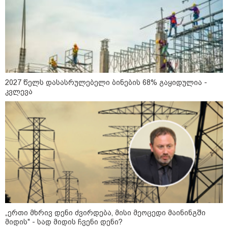
სამსახურის თანამშრომლებმა
ნაგვის მანქანაში იპოვეს
11:10 / 05-08-2026
"სირცხვილი შიგნიდან
მღრღნიდა“ - FBI-ის აგენტმა
აღიარა, რომ "მტრული ქვეყნის“
ანგარიშებიდან 1 მილიონი
დოლარი მოიპარა
2027 წელს დასასრულებელი ბინების 68% გაყიდულია -
კვლევა
კატეგორიის ყველა სიახლე
მკითხველის რჩევით
„ერთი მხრივ დენი ძვირდება, მისი მეოცედი მაინინგში
მიდის" - სად მიდის ჩვენი დენი?