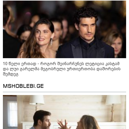
საკუთარ წიგნში საუბრობს
უნახავს - ჩემი აზრით, ანასტასია
ბერუაშვილსაც დაიჭერენ
ანდრია ჯაღმაიძე - სიმართლე
გაცხადდება და თავად ამხელს
მათ, ვინც სცადა, უბედური და
სამწუხარო, მგრძნობიარე ამბავი
ეკლესიის დასაკნინებლად
გამოეყენებინა - ეკლესიას
უკრაინაში მებრძოლ
ადამიანთათვის რაიმე
შემზღუდავი ნორმა არასდროს
დაუდგენია
10 წელი ერთად - როგორ შეინარჩუნეს ლეტიცია კასტამ
Faceამბები
და ლუი გარელმა მეგობრული ურთიერთობა დაშორების
შემდეგ
MSHOBLEBI.GE