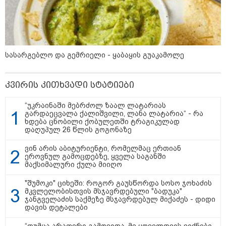
შტურმი ტვინზე და პოლიტიკური
პოლარიზაციის მეტასტაზები: რა
ემართება ადამიანის ფსიქიკას,
როდესაც მედიიდან და
სასარგებლო და გემრიელი - ყაბაყის გუაკამოლე
სოცქსელებიდან მუდმივად
ლანძღვა-გინება ესმის?! -
ფსიქოლოგ ზურა მხეიძის ანალიზი
კვირის კითხვადი სტატიები
“უკრაინაში მებრძოლ ზაალ ლატარიას
სამართალი
გარდაეცვალა ქალიშვილი, ლანა ლატარია“ - რა
ხდება ცნობილი ქობულეთში ტრაგიკულად
დაღუპულ 26 წლის გოგონაზე
ვინ არის აბიტურიენტი, რომელმაც ერთიან
ეროვნულ გამოცდებზე, ყველა საგანში
მაქსიმალური ქულა მიიღო
"შუმოკი" ციხეში: როგორ გაუსწორდა სოსო ჯოხაძის
მკვლელობისთვის მსჯავრდებული "ბადუკა"
ჯანგველაძის საქმეზე მსჯავრდებულ მიქაძეს - დიდი
დავის დეტალები