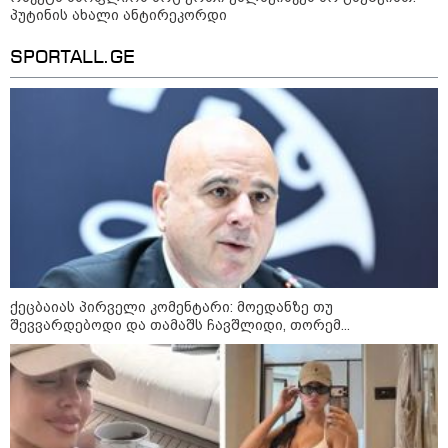
პუტინის ახალი ანტირეკორდი
კასპიის ზღვა: სამი ქვეყნის
დაპირისპირების ახალი
ადგილი - რა სტრატეგიული
SPORTALL.GE
მნიშვნელობა აქვს ამ ადგილს
09:42 / 22-07-2026
რუსეთის ქალაქებში,
კრასნოდარსა და ნევინომისკში,
Wildberries-ის ლოგისტიკურ
ცენტრებზე თავდასხმა მოხდა-
არიან დაშავებულები
08:51 / 22-07-2026
ქეცბაიას პირველი კომენტარი: მოედანზე თუ
ზელენსკიმ ფედოროვის
შემდეგ, სირსკიც გაუშვა - ვინ
შევვარდებოდი და თამაშს ჩავშლიდი, თორემ...
იქნება უკრაინის შეიარაღებული
ძალების ახალი
მთავარსარდალი?
კატეგორიის ყველა სიახლე