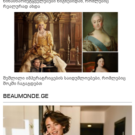
წინასწარმეტყველებები წიგნებიდან, რომლებიც
09:12 / 05-08-2026
რეალურად ახდა
14 გარდაცვლილი, 22
დაშავებული, მასშტაბური
ხანძარი - რუსეთმა კიევზე
იერიში ბალისტიკური
რაკეტებით მიიტანა
14:13 / 04-08-2026
მორიგი თავდასხმა რუსეთში,
ნავთობგადამამუშავებელ
ქარხანაზე - რა დეტალებია
ცნობილი
შეშლილი იმპერატრიცების საიდუმლოებები, რომლებიც
შოკში ჩაგაგდებთ
09:20 / 04-08-2026
BEAUMONDE.GE
შვიდი გარდაცვლილი და 40
დაშავებული - რუსეთში
აცხადებენ, რომ უკრაინული
დრონი დამსვენებლებით სავსე
სანაპიროზე აფეთქდა (ვიდეო)