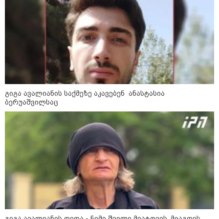
"სკოლის ფორმების
რეალიზაცია 1-ელი
სექტემბრიდან დაიწყება და
იქნება როგორც საცალო, ასევე
ონლაინ გაყიდვის რეჟიმი" -
გივი მიქანაძე
კატეგორიის ყველა სიახლე
გიგა ავალიანის საქმეზე აკავებენ ანასტასია
ბერუაშვილსაც
2027 წელს დასასრულებელი
ბინების 68% გაყიდულია - კვლევა
„ერთი მხრივ დენი ძვირდება, მისი
მეოცედი მაინინგში მიდის" - სად
მიდის ჩვენი დენი?
გიგა ავალიანის დედა - ჩემი შვილი მიატოვეს, მიაგდეს,