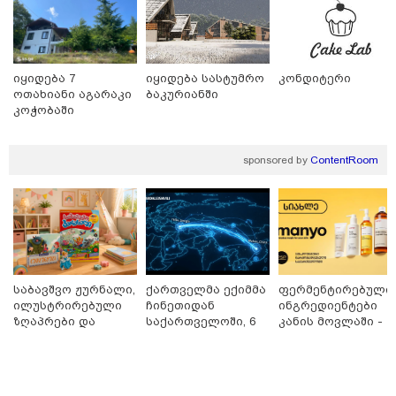
იყიდება 7
იყიდება სასტუმრო
კონდიტერი
ოთახიანი აგარაკი
ბაკურიანში
კოჭობაში
sponsored by
ContentRoom
12:36 / 05-08-2026
გარდაცვლილი და დაშავებულები - ავტობანზე
საბავშვო ჟურნალი,
ქართველმა ექიმმა
ფერმენტირებული
ერთმანეთს მიკროავტობუსი და ევაკუატორი შეეჯახა
ილუსტრირებული
ჩინეთიდან
ინგრედიენტები
ზღაპრები და
საქართველოში, 6
კანის მოვლაში -
მაგნიტური
000 კილომეტრის
კორეული
სათამაშო 9.90
დაშორებით,
ინოვაციური
ლარად - "საბავშვო
ტელერობოტული
ბრენდი Manyo
კარუსელში"
ოპერაცია ჩაატარა
საქართველოშია