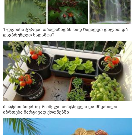
რომ ნია არაფერშუაში არაა?!" -
გიგა ავალიანის საქმეზე ნია
იმნაძეს აკავებენ
1-დღიანი ტურები თბილისიდან: სად წავიდეთ დილით და
ავტომობილი ქვეითს დაეჯახა -
დავბრუნდეთ საღამოს?
ვრცელდება შემაძრწუნებელი
კადრები მერაბ კოსტავას ქუჩიდან
რამ გამოწვია საქართველოს
ელექტროენერგეტიკული სისტემის
სრული გათიშვა - რა დეტალები
ხდება ცნობილი?
ბოსტანი აივანზე: რომელი ბოსტნეული და მწვანილი
იზრდება მარტივად ქოთნებში
პოლიტიკა