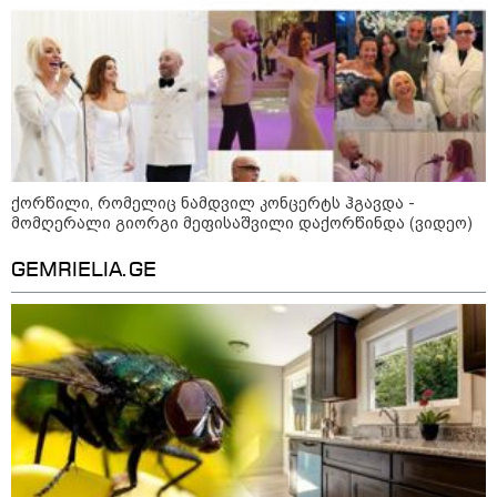
12:20 / 04-08-2026
"როცა კანონიკიდან
გამომდინარე, მართებულად
მიგვაჩნია, რომ ადამიანის
გასვენება ტაძრიდან არ მოხდეს,
ეს მგლოვიარეს ისეთი
სიყვარულითა უნდა ავუხსნათ,
რომ შფოთვა არ დაიბადოს" -
დედა სიდონია
16:02 / 03-08-2026
"15 წლის წინ ჩადენილი
ქორწილი, რომელიც ნამდვილ კონცერტს ჰგავდა -
დანაშაული, 5-ჯერ შეცვლილი
მომღერალი გიორგი მეფისაშვილი დაქორწინდა (ვიდეო)
მოსამართლე, 4-ჯერ თავიდან
დაწყებული საქმე... მადლობა
პროკურატურას, მათ გარეშე ეს
GEMRIELIA.GE
შედეგი არ დადგებოდა" - ქეთა
ხარძიანი
12:12 / 02-08-2026
“როდესაც ზღვაზე დასვენება
უფრო დიდი პრიორიტეტია,
ვიდრე პოლიტიკური პატიმრები,
ბრძოლა ან პოლიტსაბჭოს
სხდომა, ბევრ რამეზე
მეტყველებს“ - ანა წითლიძე
თინა ბოკუჩავაზე