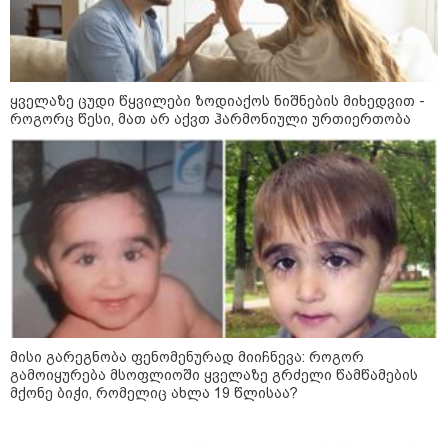
ყველაზე ცუდი წყვილები ზოდიაქოს ნიშნების მიხედვით -
როგორც წესი, მათ არ აქვთ ჰარმონიული ურთიერთობა
09:32 / 05-08-2026
"4 დღე უწყლოდ და უპუროდ გაატარეს,
მათ სიცოცხლე დავუბრუნეთ" - ქართველი
მეზღვაური წერს, რომ 36 მიგრანტი, მათ
შორის, ორსული გოგონა გადაარჩინა
09:33 / 05-08-2026
"მამის მიერ ცოტნესთვის
დატოვებულ სახლში
მისი გარეგნობა ფენომენურად მიიჩნევა: როგორ
თვითნებურად ცხოვრობს
გამოიყურება მსოფლიოში ყველაზე გრძელი წამწამების
ადამიანი, რომელიც ზვიადის
ანდერძში ერთი სიტყვითაც კი
მქონე ბიჭი, რომელიც ახლა 19 წლისაა?
არ არის მოხსენიებული" - ანა
ჯაბაური