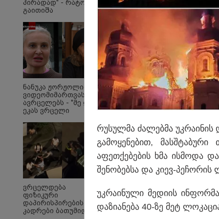
პირადად" - რატომ
გაითიშა
ელექტროენერგია
საქართველოს
მასშტაბით
რამდენჯერმე: რას
ამბობს ირაკლი
კობახიძე?
ბავშვობიდან რაც მახ
შეძახილებიდან: "ცხე
ნანუკა ჟორჟოლიანი
ვიდეომიმართვას
სასმელები“, "ბურბუშ
ავრცელებს - "მე და
ეკას ვრცელი
მიმოწერა გვქონდა"
რუ­სულ­მა ძა­ლებ­მა უკ­რა­ი­ნის 
გა­მო­ყე­ნე­ბით, მას­შტა­ბუ­რი
აფეთ­ქე­ბე­ბის ხმა ის­მო­და დ
შე­ნო­ბებ­სა და კიევ-პე­ჩო­რის 
ვრცელდება
უკ­რა­ი­ნუ­ლი მე­დი­ის ინ­ფორ­მა
ფიზიკური
დაპირისპირების
და­ზი­ა­ნე­ბა 40-ზე მეტ ლო­კა­ცი­
კადრები ბათუმიდან -
რა მოხდა