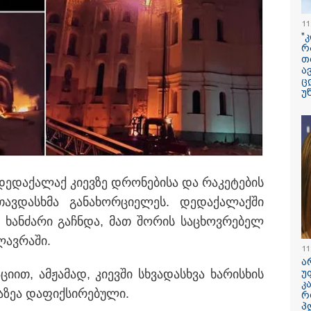
პოპულარული გ
რეალურ ცხოვრ
11
"
რ
"ბავშვობიდან ას
თ
ფანატიკურად ვ
ა
შეყვარებული
ც
საქართველოზე" 
უ
მარტინ გუიმჯია
ენასა და საქა
სოვს, სანაპიროზე
შეყვარებული სო
ლი სიმინდი“, "ცივი
ელა“ "საზამთრო...
"განიხილავდნე
ჩაიდინა გაბაშვ
დანაშაული" - გ
ავალიანის საქმ
დე­და­ქა­ლაქ კი­ევ­ზე დრო­ნე­ბი­სა და რა­კე­ტე­ბის
პროკურორი ნია 
 თავ­დას­ხმა გა­ნა­ხორ­ცი­ე­ლეს. დე­და­ქა­ლაქ­ში
მამის დიალოგი
ჩანაწერის შინა
ა ხან­ძა­რი გაჩ­ნდა, მათ შო­რის სა­ცხოვ­რე­ბელ
ასაჯაროებს
ლავ­რა­ში.
11
დედამიწაზე სი
ა
წარმოშობის შეს
­ცი­ით, ამ­ჟა­მად, კი­ევ­ში სხვა­დას­ხვა ხა­რის­ხის
უ
არსებული თეორ
კ
თავდაყირა დგებ
ა­ზეა და­ფიქ­სი­რე­ბუ­ლი.
რ
აღმოაჩინეს მეც
პ