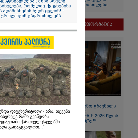
ადატრიალდება": მზის სრული
ასტროლოგის გაფრთხილება
აბნელება, რომელიც ქვეყნებისა
და
ა ადამიანების ბედს ცვლის! -
ი
სტროლოგის გაფრთხილება
ეთრს და
მნიშვნელოვანი ინფორმაცია
ქციას
ნდა
მდენად
11:13 / 05-08-2026
2026
Hisense წარმოგიდგენთ გზავნილს
"ინოვაციები უკეთესი
უნდა დაგვხვრიტოთ? - არა, თქვენი
ოზარდმა
ცხოვრებისათვის" FIFA-ს 2026 წლის
ახვრეტა რაში გვაწყობს,
აპა და ბებია
მსოფლიო ჩემპიონატზე™
უდაუთაში ქართველ ტყვეებში
დეგ კი
ნდა გადაგცვალოთ..."
ეცხლი გახსნა
ლები ხდება
ანგკოკში