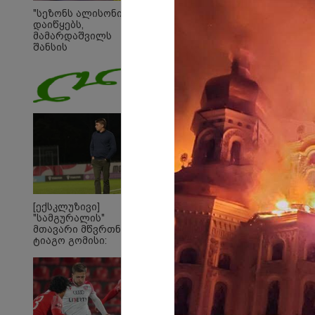
"სეზონს ალისონი
დაიწყებს,
მამარდაშვილს
შანსის
გამოსაყენებლად
მოთმინება სჭირდება,
რომელსაც 100%-ით
მიიღებს" - განაცხადა
"ლივერპულის"
ყოფილმა მეკარემ
[ექსკლუზივი]
"სამგურალის"
მთავარი მწვრთნელი
ტიაგო გომისი:
23:40 
"საქართველო
იტალ
ტალანტების
განგ
ქვეყანაა"!
გამო