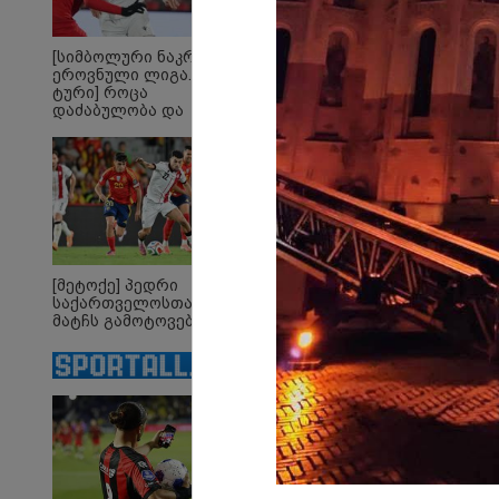
13:24 
[სიმბოლური ნაკრები.
ევრო
ეროვნული ლიგა. XXX
ფასე
ტური] როცა
შეიც
დაძაბულობა და
ქვეყნ
ხარისხი ერთად არ
ყველ
არიან...
ყველ
[მეტოქე] პედრი
საქართველოსთან
მატჩს გამოტოვებს
„ვერც ერთი
გა