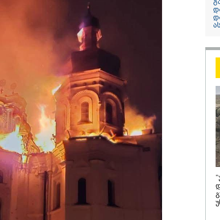
გ
დ
უძველესი სენი 
დ
ეპიდემია: აშშ-შ
ა
ერთდროულად კ
ნაწლავურ ინფე
ებრძვიან - რა უ
ვიცოდეთ და რა
სახიფათოა
/ 07-08-2026
22:45 / 07-08-
"
იამ ყველა ქალაქში
14 წლის მ
დ
აშის წითელი დონე
საკუთარი პ
გ
აცხადა
მოკლა, შემ
უ
სკოლაში ც
- რა დეტა
ცნობილი ბ