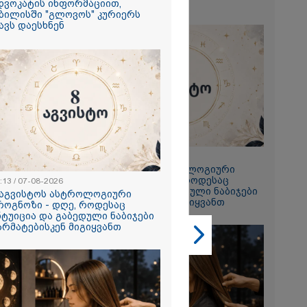
თავს დაესხნენ
დვოკატის ინფორმაციით,
ბილისში "გლოვოს" კურიერს
ავს დაესხნენ
2026
ე გმირია,
თავი დადო
თვის -
სააკაშვილი და
ზე დაიბრალა
23:13 / 07-08-2026
ს გმირობა" -
8 აგვისტოს ასტროლოგიური
ბახიძე
პროგნოზი - დღე, როდესაც
:13 / 07-08-2026
2026
ინტუიცია და გაბედული ნაბიჯები
 აგვისტოს ასტროლოგიური
წარმატებისკენ მიგიყვანთ
როგნოზი - დღე, როდესაც
სავლეთი და
ნტუიცია და გაბედული ნაბიჯები
 რადიკალები
არმატებისკენ მიგიყვანთ
ვკასიაში
ახალ
ავანტიურებში
ცდილობენ" -
აგარეო უწყება