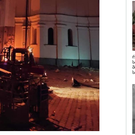
მომხდარი 
/ 07-08-2026
09:52 / 07-08-
პაში საწვავის
"რაკეტები 
ბი მკვეთრად
გვჭირდება
ვალა - რომელ
ტრამპი უკ
ებშია ბენზინი
Patriot-ის 
აზე ძვირი და
გაგზავნაზ
აზე იაფი
კატეგორიის ყველა სიახლე
რ
ს
მ
ს
ნსხვავდება თუ არა
მსოფლიო