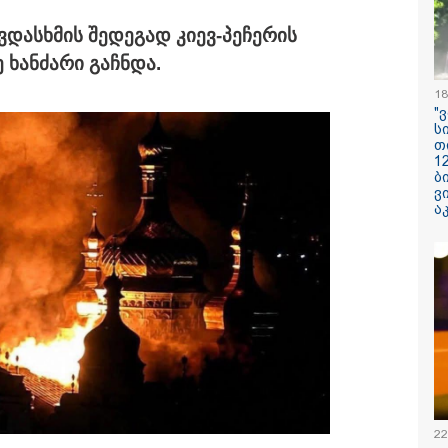
ავ­დას­ხმის შე­დე­გად კიევ-პე­ჩე­რის
 ხან­ძა­რი გაჩ­ნდა.
ილისი - ჰერაკლიონი
თბილისი - ბუდაპეშტი
თბილისი - 
98.80 ლარიდან
617.20 ლარიდან
ლარიდან
18
"
ს
თ
1
ბ
ვ
ა
12:34 / 08-08-2026
რას აცხადებს 
კობახიძე
ელექტროენერგ
რამდენჯერმე
გათიშვასთან
დაკავშირებით?
22