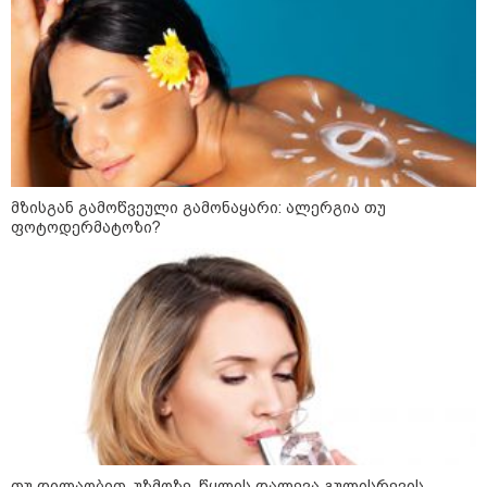
რუსეთ-საქართველოს აგვისტოს
ომის 18 წლისთავთან
დაკავშირებით ერთობლივ
განცხადებას ავრცელებენ
22:35 / 06-08-2026
"კიდევ ერთხელ მოვუწოდებ
საქართველოს მთავრობას, მისი
დაუყოვნებლივი და უპირობო
გათავისუფლებისკენ" - რას
წერს ეუთო-ს წარმომადგენელი
მზისგან გამოწვეული გამონაყარი: ალერგია თუ
მზია ამაღლობელზე?
ფოტოდერმატოზი?
21:38 / 06-08-2026
"ჩვენთვის ეს ეგზოტიკაა, ჩვენს
სტუმრებს ასე ვუხსნით - ბევრი
სანთელი, ეგზოტიკა და
რომანტიკული საღამოები" -
შალვა ალავერდაშვილი
ელექტროენერგიის გათიშვებზე
21:08 / 06-08-2026
"არ ვიცი, თუ ვინმე იცის, რასთან
არის დაკავშირებული ნია
თუ დილაობით, უზმოზე, წყლის დალევა გულისრევის