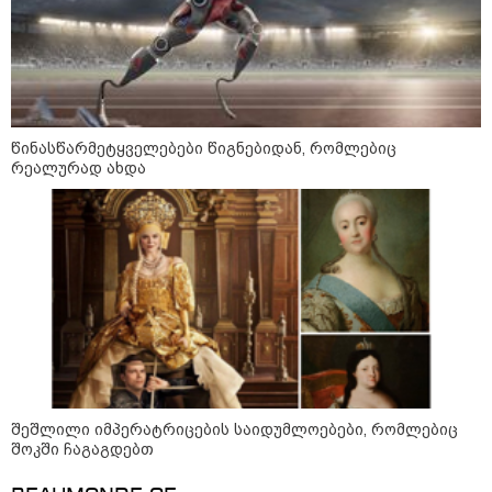
„ოქტომბრისთვის საქართველოს
არჩევანის გაკეთება მოუწევს...
„ორ სკამზე ჯდომის“
შესაძლებლობა შეიძლება
დასრულდეს“ - მირიან
მირიანაშვილის ანალიზი
წინასწარმეტყველებები წიგნებიდან, რომლებიც
ჯარისკაცი, რომელიც 29 წელი
რეალურად ახდა
იბრძოდა, რადგან ომის
დამთავრების არ სჯეროდა...
მეცნიერება
შეშლილი იმპერატრიცების საიდუმლოებები, რომლებიც
შოკში ჩაგაგდებთ