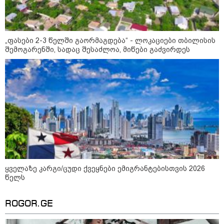
„ფასები 2-3 წელში გაორმაგდება“ - ლოკაციები თბილისის
შემოგარენში, სადაც შესაძლოა, მიწები გაძვირდეს
09:52 / 07-08-2026
"რაკეტები ჩვენც გვჭირდება" - დონალდ
ტრამპი უკრაინისთვის Patriot-ის
რაკეტების გაგზავნაზე
09:05 / 07-08-2026
მკვლელობა პირდაპირ ეთერში:
ცნობილ "ტიკტოკერს" ლაივის
დროს ესროლეს, ის ადგილზე
ყველაზე კარგი/ცუდი ქვეყნები ემიგრანტებისთვის 2026
გარდაიცვალა - რას ამბობს
მომხდარზე მექსიკის პოლიცია
წელს
ROGOR.GE
23:15 / 06-08-2026
“არ მინდა, ბაიდენივით