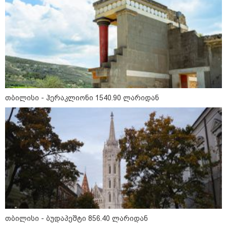
თბილისი - ჰერაკლიონი 1540.90 ლარიდან
09:52 / 07-08-2026
მიიღო თუ არა გამოძიებამ "მეტასგან"
რაიმე მონაცემები? - რას პასუხობს
კითხვაზე ნია იმნაძის ადვოკატი
09:25 / 07-08-2026
თბილისი - ბუდაპეშტი 856.40 ლარიდან
"დასრულდა 9-თვიანი კოშმარი