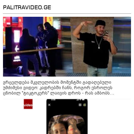
570 ოჯახისთვის" - "სფერო
ჰოლდინგის" თანამშრომლებს
PALITRAVIDEO.GE
განაჩენი გამოუტანეს: რა
სასჯელი ელოდებათ სოფიკო
პეტრიაშვილსა და გივი
წულეისკირს
19:42 / 06-08-2026
"იმნაძემ მის მეგობრებს
ალექსანდრე გაბაშვილს და
გიორგი მალანიას უთხრა,
თითქოსდა მისი მასწავლებელი,
გიგა ავალიანი ზედმეტ
ყურადღებას იჩენდა მის
მიმართ, რითაც გაბაშვილი
წააქეზა" - პროკურატურა
19:33 / 06-08-2026
ვრცელდება მკვლელობის მომენტში გადაღებული
რა სასჯელი ემუქრება ნია
უმძიმესი ვიდეო: კადრებში ჩანს, როგორ ესროლეს
იმნაძეს? - პროკურატურამ მას
ცნობილ "ტიკტოკერს" ლაივის დროს - რას ამბობს
ბრალდება წარუდგინა
მომხდარზე მექსიკის პოლიცია
19:30 / 06-08-2026
გიგა ავალიანის საქმეზე ნია
იმნაძეს და ანასტასია