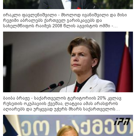
ფაზლების აწყობის ხელოვნება:
ირაკლი ფავლენიშვილი - მხოლოდ ივანიშვილი და მისი
როგორ მოვაწყოთ სივრცე და
რეჟიმი აბრალებს ქართველ ჯარისკაცებს და
დავიწყოთ რთული
სახელმწიფოს რაიმეს 2008 წლის აგვისტოს ომში -
კონსტრუქციების აწყობა ნერვების
მოშლის გარეშე
არანაირი დანაშაული არ დაბრალებია ქართულ მხარეს
რა უნდა გავაკეთოთ პირველ
რიგში შუქის გამორთვისას: 5
მნიშვნელოვანი ნაბიჯი
ბაიბა ბრაჟე - საქართველოს ტერიტორიის 20% კვლავ
Faceამბები
რუსეთის ოკუპაციის ქვეშაა, ლატვია ამას არასდროს
აღიარებს და ურყევად უჭერს მხარს საქართველოს
სუვერენიტეტსა და ტერიტორიულ მთლიანობას