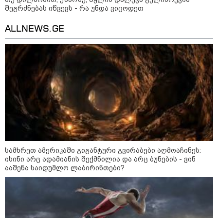
იმნაძის 10 თვის თავზე დაკავება
შეგრძნებას იწვევს - რა უნდა ვიცოდეთ
- რა უნდა თქვას 16 წლის
ბავშვმა, რომელიც 9 თვის
განმავლობაში
ALLNEWS.GE
წარმოუდგენელი
ფსიქოლოგიური ტერორის ქვეშ
არის" - რას აცხადებს ნია
კატეგორიის ყველა სიახლე
იმნაძის ადვოკატი?
რატომ ჩაბნელდა საქართველო
მესამედ: საბოტაჟი, ტექნიკური
ხარვეზი თუ
არაპროფესიონალიზმი?! -
სამხრეთ ამერიკაში გიგანტური გვირაბები აღმოაჩინეს:
სანდრო თვალჭრელიძის ანალიზი
ისინი არც ადამიანის შექმნილია და არც ბუნების - ვინ
ააშენა საიდუმლო ლაბირინთები?
ჩაკეტილი „პოლიტიკური
სამკუთხედი“ - კულუარული
თამაშები, რომლებიც დიდი
სისხლის ფასად ჯდება