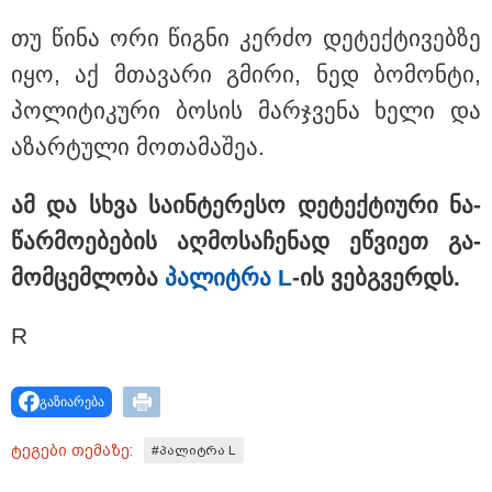
თუ წინა ორი წიგ­ნი კერ­ძო დე­ტექ­ტი­ვებ­ზე
მნიშვნელოვანი ინფორმაცია
იყო, აქ მთა­ვა­რი გმი­რი, ნედ ბო­მონ­ტი,
პო­ლი­ტი­კუ­რი ბო­სის მარ­ჯვე­ნა ხელი და
აზარ­ტუ­ლი მო­თა­მა­შეა.
ამ და სხვა სა­ინ­ტე­რე­სო დე­ტექ­ტი­უ­რი ნა­
წარ­მო­ე­ბე­ბის აღ­მო­სა­ჩე­ნად ეწ­ვი­ეთ გა­
მომ­ცემ­ლო­ბა
პა­ლიტ­რა
L
-
ის ვებგ­ვერდს.
11:13 / 05-08-2026
R
Hisense წარმოგიდგენთ გზავნილს "ინოვაციები
უკეთესი ცხოვრებისათვის" FIFA-ს 2026 წლის
მსოფლიო ჩემპიონატზე™
გაზიარება
პოლიტიკა
ტეგები თემაზე:
#პალიტრა L