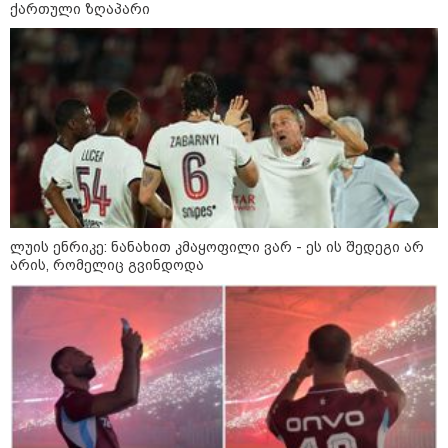
უჭერს მხარს საქართველოს
ქართული ზღაპარი
სუვერენიტეტსა და ტერიტორიულ
მთლიანობას
ელინა ვალტონენი - ფინეთი
მხარს უჭერს საქართველოს
სუვერენიტეტსა და ტერიტორიულ
მთლიანობას - რუსეთს
ვალდებულებების შესრულებისკენ
მოვუწოდებთ
ეკატერინბურგში დრონებით
თავდასხმა განხორციელდა -
Wildberries-ის საწყობში ხანძარი
გაჩნდა, კოლცოვოს აეროპორტში
კი შეზღუდვა დაწესდა
ლუის ენრიკე: ნანახით კმაყოფილი ვარ - ეს ის შედეგი არ
არის, რომელიც გვინდოდა
საზოგადოება