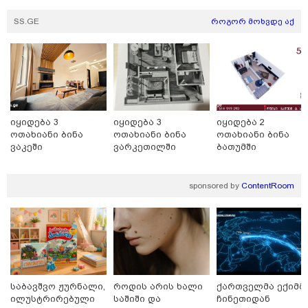
SS.GE
როგორ მოხვდე აქ
იყიდება 3
იყიდება 3
იყიდება 2
ოთახიანი ბინა
ოთახიანი ბინა
ოთახიანი ბინა
ვაკეში
ვარკეთილში
ბათუმში
sponsored by
ContentRoom
09:35 / 07-08-2026
"საქართველო გადავარჩინეთ, რადგან
რუსეთმა ვერ მიაღწია ვერცერთ
სტრატეგიულ მიზანს" - რას წერს
საბავშვო ჟურნალი,
როდის არის ხალი
ქართველმა ექიმმ
სააკაშვილი აგვისტოს ომზე
ილუსტრირებული
საშიში და
ჩინეთიდან