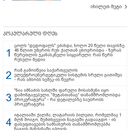
იხილეთ მეტი
09:00 / 07-08-2026
11:22 / 07-08-2026
11:04 / 07-08
18 წელი აგვისტოს
ანჯელინა ჯოლის ძმა
რას კითხ
ომიდან - ტრაგიკული
ცოლს დაშორდა და
საქართვე
მოვლენების
აღიარა, რომ გეია -
წლის ივლ
ქრონოლოგია,
"ბავშვობაში გიჟურად
პოპულარული დღეს
რომელიც შესაძლოა,
მიყვარდა დისნეის
აღარ გვახსოვს
პრინცესები"
ცოლს "დედოფალს" ეძახდა, ხოლო 20 წელი თავისზე
46 წლით უმცროს რუს ქალთან ცხოვრობდა - ზურაბ
წერეთლის უკანასკნელი სიყვარული: რას წერს
რუსული მედია
რამ გამოიწვია საქართველოს
ელექტროენერგეტიკული სისტემის სრული გათიშვა
- რას ამბობს სემეკ-ის წევრი
ვრცელდება მკვლელობის
მომენტში გადაღებული უმძიმესი
"ნია იმნაძის სახლში ფარული მოსასმენი იყო
ვიდეო: კადრებში ჩანს, როგორ
დამონტაჟებული, "მეტასთანაც" თანამშრომლობდა
ესროლეს ცნობილ "ტიკტოკერს"
პროკურატურა" - რა დეტალებზე საუბრობს
ლაივის დროს - რას ამბობს
პროკურატურა
მომხდარზე მექსიკის პოლიცია
"რატომ იყრება პირად მესენჯერში
იტალიაში ქალმა, ლატარიის ბილეთი, რომელმაც 1
რაღაც გაუგებარი ფოტოები,
მლნ მოიგო, შემთხვევით ნაგავში გადააგდო - ის
როგორ დავაღწიო თავი?" -
დასუფთავების სამსახურის თანამშრომლებმა
შესაძლებელია თუ არა ამ
ნაგვის მანქანაში იპოვეს