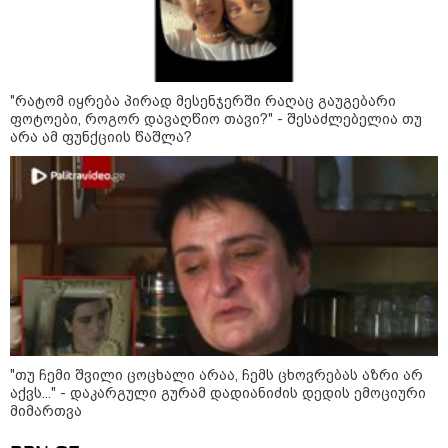
ბერუაშვილს ბრალდება
წარუდგინეს
"რატომ იყრება პირად მესენჯერში რაღაც გაუგებარი
კატეგორიის ყველა სიახლე
ფოტოები, როგორ დავაღწიო თავი?" - შესაძლებელია თუ
არა ამ ფუნქციის წაშლა?
„დიდი რაოდენობით ბაღები
ნადგურდება, მთავარი გამოწვევა
უეცარი ხმობაა - მოსავალი
უკეთესია, 50 000 ტონამდე თხილს
ველოდებით“ - ასოციაცია
„ფასები 2-3 წელში გაორმაგდება“
"თუ ჩემი შვილი ცოცხალი არაა, ჩემს ცხოვრებას აზრი არ
- ლოკაციები თბილისის
აქვს..." - დაკარგული გურამ დადიანიძის დედის ემოციური
შემოგარენში, სადაც შესაძლოა,
მიმართვა
მიწები გაძვირდეს