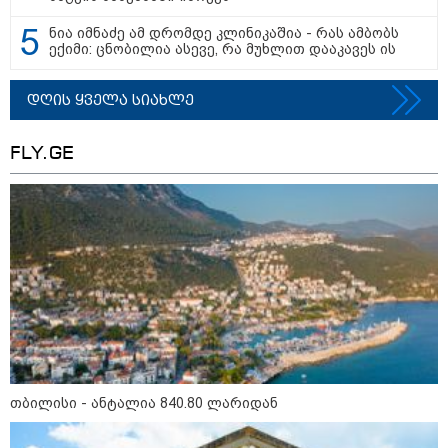
ფუნქციის წაშლა?
ნია იმნაძე ამ დრომდე კლინიკაშია - რას ამბობს
ექიმი: ცნობილია ასევე, რა მუხლით დააკავეს ის
"თუ ჩემი შვილი ცოცხალი არაა,
ჩემს ცხოვრებას აზრი არ აქვს..." -
დაკარგული გურამ დადიანიძის
დღის ყველა სიახლე
დედის ემოციური მიმართვა
FLY.GE
ნია იმნაძეს და ანასტასია
ბერუაშვილს ბრალდება
წარედგინათ - რამდენ წლიანი
პატიმრობა ემუქრებათ
არასრულწლოვნებს?
სამართალი
თბილისი - ანტალია 840.80 ლარიდან