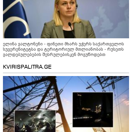
ელინა ვალტონენი - ფინეთი მხარს უჭერს საქართველოს
სუვერენიტეტსა და ტერიტორიულ მთლიანობას - რუსეთს
ვალდებულებების შესრულებისკენ მოვუწოდებთ
KVIRISPALITRA.GE
10:58 / 06-08-2026
"დადგება დრო და თქვენი დღევანდელი
"პოსტაობა" საკუთარ თავთან
შეგარცხვენთ... თქვენი შეცდომა არის
დანაშაულის ტოლფასი" - ეკა კუპატაძე
ნანუკა ჟორჟოლიანს
09:33 / 05-08-2026