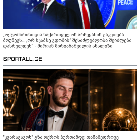
დანაშაული, 5-ჯერ შეცვლილი
მოსამართლე, 4-ჯერ თავიდან
დაწყებული საქმე... მადლობა
პროკურატურას, მათ გარეშე ეს
შედეგი არ დადგებოდა" - ქეთა
ხარძიანი
„ოქტომბრისთვის საქართველოს არჩევანის გაკეთება
კატეგორიის ყველა სიახლე
მოუწევს... „ორ სკამზე ჯდომის“ შესაძლებლობა შეიძლება
დასრულდეს“ - მირიან მირიანაშვილის ანალიზი
SPORTALL.GE
ირაკლი ფავლენიშვილი -
მხოლოდ ივანიშვილი და მისი
რეჟიმი აბრალებს ქართველ
ჯარისკაცებს და სახელმწიფოს
რაიმეს 2008 წლის აგვისტოს ომში
- არანაირი დანაშაული არ
დაბრალებია ქართულ მხარეს
ბაიბა ბრაჟე - საქართველოს
ტერიტორიის 20% კვლავ რუსეთის
ოკუპაციის ქვეშაა, ლატვია ამას
არასდროს აღიარებს და ურყევად
"კვარავაჯოს" გზა ოქროს ბურთამდე: თანამედროვე