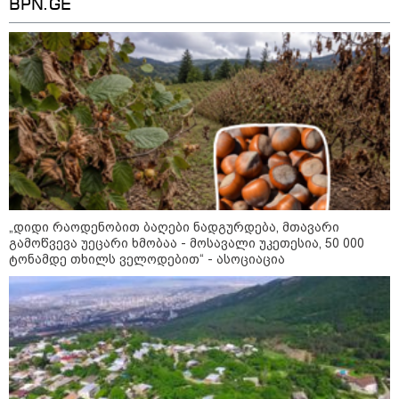
BPN.GE
ყველაზე კარგი/ცუდი ქვეყნები
ემიგრანტებისთვის 2026 წელს
მსოფლიო
„დიდი რაოდენობით ბაღები ნადგურდება, მთავარი
გამოწვევა უეცარი ხმობაა - მოსავალი უკეთესია, 50 000
ტონამდე თხილს ველოდებით“ - ასოციაცია