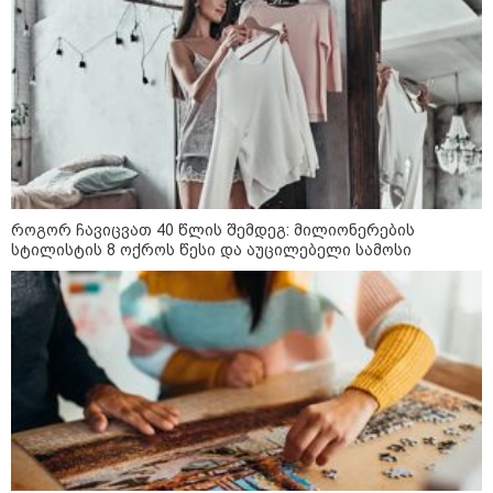
სცენიდან გადავარდეს“ -
დონალდ ტრამპის სიტყვით
გამოსვლისას დამსწრეები
სახალისო შემთხვევის მოწმენი
გახდნენ
10:52 / 06-08-2026
ვაშინგტონს რაკეტების
დეფიციტი აქვს? - მედიის
ცნობით, დონალდ ტრამპი პიტ
ჰეგსეთს დაუპირისპირდა:
დეტალები
როგორ ჩავიცვათ 40 წლის შემდეგ: მილიონერების
სტილისტის 8 ოქროს წესი და აუცილებელი სამოსი
23:45 / 05-08-2026
ტრაგედია შოტლანდიაში - 35
წლის მამას 9 წლის
ქალიშვილის მკვლელობაში
ედება ბრალი
კატეგორიის ყველა სიახლე