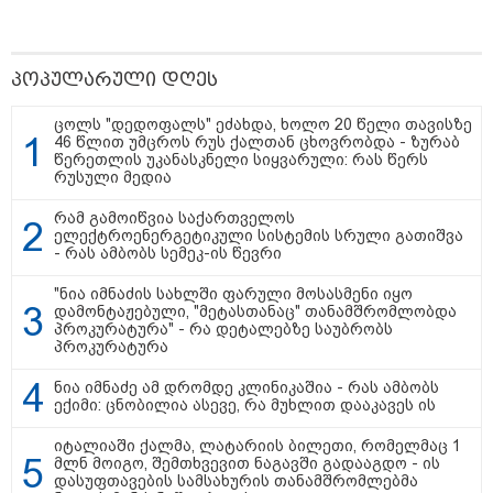
ბავშვმა, რომელიც 9 თვის
განმავლობაში
წარმოუდგენელი
ფსიქოლოგიური ტერორის ქვეშ
არის" - რას აცხადებს ნია
პოპულარული დღეს
კატეგორიის ყველა სიახლე
იმნაძის ადვოკატი?
ცოლს "დედოფალს" ეძახდა, ხოლო 20 წელი თავისზე
46 წლით უმცროს რუს ქალთან ცხოვრობდა - ზურაბ
წერეთლის უკანასკნელი სიყვარული: რას წერს
რუსული მედია
რამ გამოიწვია საქართველოს
რატომ ჩაბნელდა საქართველო
ელექტროენერგეტიკული სისტემის სრული გათიშვა
- რას ამბობს სემეკ-ის წევრი
მესამედ: საბოტაჟი, ტექნიკური
ხარვეზი თუ
არაპროფესიონალიზმი?! -
"ნია იმნაძის სახლში ფარული მოსასმენი იყო
სანდრო თვალჭრელიძის ანალიზი
დამონტაჟებული, "მეტასთანაც" თანამშრომლობდა
პროკურატურა" - რა დეტალებზე საუბრობს
პროკურატურა
ჩაკეტილი „პოლიტიკური
სამკუთხედი“ - კულუარული
ნია იმნაძე ამ დრომდე კლინიკაშია - რას ამბობს
თამაშები, რომლებიც დიდი
ექიმი: ცნობილია ასევე, რა მუხლით დააკავეს ის
სისხლის ფასად ჯდება
იტალიაში ქალმა, ლატარიის ბილეთი, რომელმაც 1
მლნ მოიგო, შემთხვევით ნაგავში გადააგდო - ის
დასუფთავების სამსახურის თანამშრომლებმა
„ოქტომბრისთვის საქართველოს