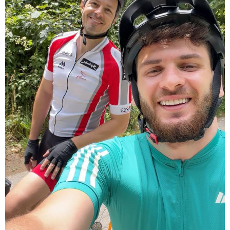
გიგა ავალიანის საქმეზე დაკავებული ნია იმნაძე
კლინიკიდან ზაჰესის დროებითი მოთავსების
იზოლატორში გადაიყვანეს
12:54 / 06-08-2026
ტრაგედია ხობში - მდინარე ხობისწყალში დედა-
შვილი დაიხრჩო