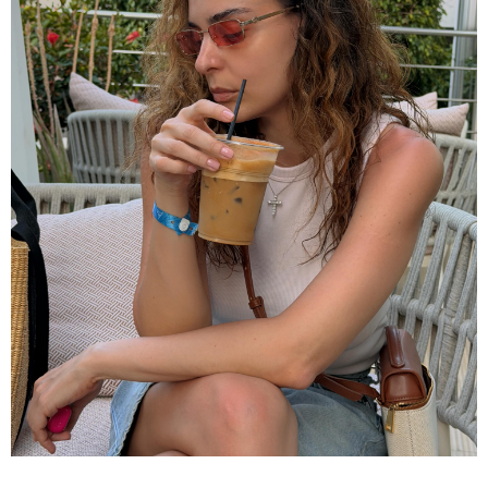
მნიშვნელოვანი ინფორმაცია
11:13 / 05-08-2026
Hisense წარმოგიდგენთ გზავნილს "ინოვაციები
უკეთესი ცხოვრებისათვის" FIFA-ს 2026 წლის
მსოფლიო ჩემპიონატზე™
სამართალი