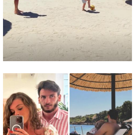
08:44 / 06-08-2026
"მიტროპოლიტი გერასიმე სამღვდელოებასთან
ერთად იმყოფებოდა ლანა ლატარიას სახლში და
გარდაცვლილის სულის საოხად პანაშვიდი
აღავლინა" - საპატრიარქო
13:52 / 06-08-2026
4 წლით პატიმრობა მიესაჯა
სანიტარს, რომელმაც შვილი
ბათუმში, კლინიკის
საპირფარეშოში გააჩინა,
შემდეგ კი დაზიანებები მიაყენა
11:16 / 06-08-2026
ცნობილი ხდება, რომ
მოსკოვში, რესტორანში
მომხდარ აფეთქებას რუსი
გენერალი ემსხვერპლა -
კურიერის მიერ მიტანილი