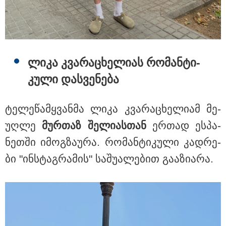
რა უნდა გავაკეთოთ პირველ
რიგში შუქის გამორთვისას: 5
მნიშვნელოვანი ნაბიჯი
ლიკა კვა­რა­ცხე­ლი­ას რო­მან­ტი­
კუ­ლი დას­ვე­ნე­ბა
1-დღიანი ტურები თბილისიდან:
სად წავიდეთ დილით და
დავბრუნდეთ საღამოს?
ტე­ლე­წამ­ყვან­მა ლიკა კვა­რა­ცხე­ლი­ამ მე­
უღ­ლე
მურ­თაზ შე­ლი­ას­თან
ერ­თად ეს­პა­
ნეთ­ში იმოგ­ზა­უ­რა. რო­მან­ტი­კუ­ლი კად­რე­
ბი "ინ­სტაგ­რა­მის" სა­შუ­ა­ლე­ბით გა­ა­ზი­ა­რა.
მსოფლიო