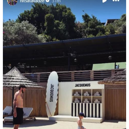
11:08 / 06-08-2026
"დააკავეს არასრულწლოვანი, რომელმაც
სოცქსელებიდან ჩამოტვირთულ არასრულწლოვანთა
ფოტოები დაამონტაჟა, მიანიჭა პორნოგრაფიული
იერსახე და გაავრცელა" - შსს