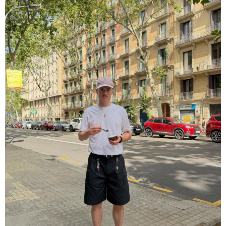
დღის ზოგადი
6
ასტროლოგიური
პროგნოზი
აგვისტო
ეს დღე გამოირჩევა სტაბილური და მშვიდი ენერგიით. კარგი
პერიოდია დაწყებული საქმეების ბოლომდე მოსაყვანად,
ფინანსური საკითხების გადასამოწმებლად და სამუშაო
სივრცის მოწესრიგებისთვის. თანმიმდევრული მოქმედება და
პრაქტიკული მიდგომა სასურველ შედეგს უდანაკარგოდ
მოგიტანთ.
როგორ მოვამზადოთ
ვეგეტარიანული ფალაფელი