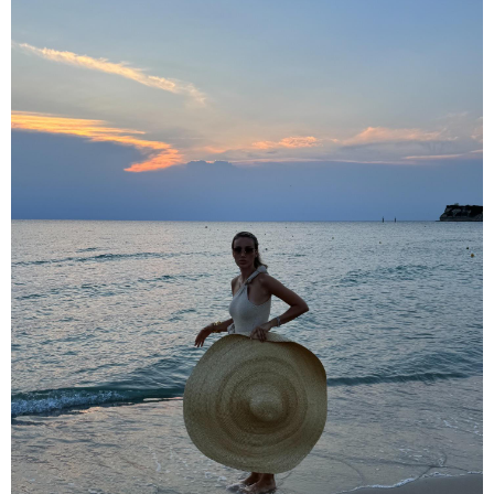
15:54 / 06-08-2026
"ბრალი არის აბურდული -
სამწუხაროა, რომ სრულიად
უდანაშაულო ბავშვის ცხოვრება
დაანგრიეს"- გიგა ავალიანის
საქმეზე დაკავებული ანასტასია
ბერუაშვილის ადვოკატი
კატეგორიის ყველა სიახლე
მკითხველის რჩევით