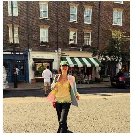
ნია იმნაძეს და ანასტასია
ბერუაშვილს ბრალდება
წარედგინათ - რამდენ წლიანი
პატიმრობა ემუქრებათ
არასრულწლოვნებს?
რა გახდა “სამგორის” მეტროში
სტუდენტის გარდაცვალების
მიზეზი - ცნობილია ექსპერტიზის
პასუხი
Faceამბები