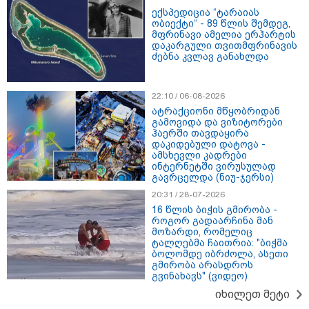
დაკავშირებით ერთობლივ
ექსპედიცია “ტარაიას
განცხადებას ავრცელებენ
ობიექტი“ - 89 წლის შემდეგ,
მფრინავი ამელია ერჰარტის
დაკარგული თვითმფრინავის
22:35 / 06-08-2026
ძებნა კვლავ განახლდა
"კიდევ ერთხელ მოვუწოდებ
საქართველოს მთავრობას, მისი
დაუყოვნებლივი და უპირობო
22:10 / 06-08-2026
გათავისუფლებისკენ" - რას
ატრაქციონი მწყობრიდან
წერს ეუთო-ს წარმომადგენელი
გამოვიდა და ვიზიტორები
მზია ამაღლობელზე?
ჰაერში თავდაყირა
დაკიდებული დატოვა -
ამსხევლი კადრები
21:38 / 06-08-2026
ინტერნეტში ვირუსულად
"ჩვენთვის ეს ეგზოტიკაა, ჩვენს
გავრცელდა (ნიუ-ჯერსი)
სტუმრებს ასე ვუხსნით - ბევრი
სანთელი, ეგზოტიკა და
20:31 / 28-07-2026
რომანტიკული საღამოები" -
16 წლის ბიჭის გმირობა -
შალვა ალავერდაშვილი
როგორ გადაარჩინა მან
ელექტროენერგიის გათიშვებზე
მოზარდი, რომელიც
ტალღებმა ჩაითრია: "ბიჭმა
ბოლომდე იბრძოლა, ასეთი
21:08 / 06-08-2026
გმირობა არასდროს
"არ ვიცი, თუ ვინმე იცის, რასთან
გვინახავს" (ვიდეო)
არის დაკავშირებული ნია
იმნაძის 10 თვის თავზე დაკავება
იხილეთ მეტი
- რა უნდა თქვას 16 წლის