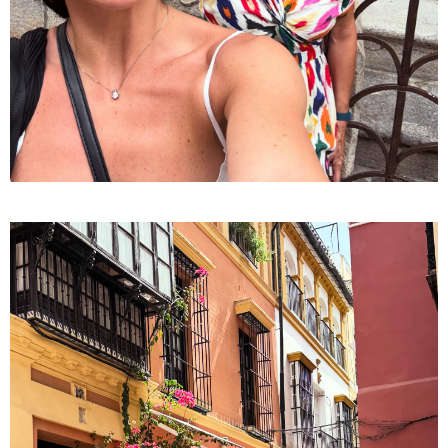
16:02 / 03-08-2026
"15 წლის წინ ჩადენილი
დანაშაული, 5-ჯერ შეცვლილი
მოსამართლე, 4-ჯერ თავიდან
დაწყებული საქმე... მადლობა
პროკურატურას, მათ გარეშე ეს
შედეგი არ დადგებოდა" - ქეთა
ხარძიანი
კატეგორიის ყველა სიახლე
ყველაზე კარგი/ცუდი ქვეყნები
ემიგრანტებისთვის 2026 წელს
2026 წლის ყველაზე გაყიდვადი
ავტომობილები - Focus2Move-ის
რეიტინგი