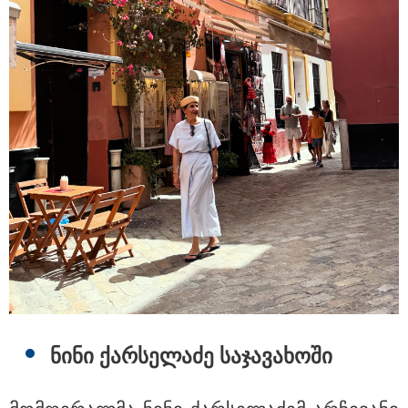
აფრიკის ქვეყნები ამერიკულ
დოლარზე უარს ამბობენ
პოლიტიკა
ნინი ქარ­სე­ლა­ძე სა­ჯა­ვა­ხო­ში