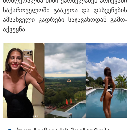
მომ­ღე­რალ­მა ნინი ქარ­სე­ლა­ძემ არ­ჩე­ვა­ნი
სა­ქარ­თვე­ლო­ში გა­ა­კე­თა და დას­ვე­ნე­ბის
ამ­სახ­ვე­ლი კად­რე­ბი სა­ჯა­ვა­ხო­დან გა­მო­
აქ­ვეყ­ნა.
14:14 / 06-08-2026
"მეც ერთ-ერთი მათგანი ვიყავი, ვინც
ლიფტში გაიჭედა" - ლევან მახაშვილი
16:37 / 06-08-2026
"აბსოლუტურად ყალბი
შინაარსი იქმნება სოციალურ
მედიაში, არარსებული
ადამიანები, საუბრობენ,
თითქოს საქართველოში
უარყოფითი გარემოა რუსი
ტურისტებისთვის" - პრემიერი
16:14 / 06-08-2026