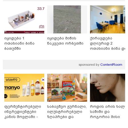
ირაკლი მელაშვილი - როგორც კი
ოპოზიციამ რეგიონებში გასვლა
დაიწყო, „ოცნებამ“ რეგიონებზე
გადაიტანა სიმძიმის ცენტრი,
მდინარაძეს პოლიტიკური ფუნქცია
ექნება: არჩევნებისთვის
მოამზადოს საქართველო - მათი
იყიდება 1
იყიდება მიწის
ქირავდება
გია ჯაფარიძე - კობახიძის
ამოცანაა, მაქსიმალური
ოთახიანი ბინა
ნაკვეთი ორბეთში
დღიურად 2
წერილი რუსულად რომ
უზრუნველყოფა ოპოზიციის
ბათუმში
ოთახიანი ბინა დი
თარგმნოთ, პუტინის სიტყვებს
დასაქსაქსად
დიღომში
მიიღებთ - რაც შეეხება
ენერგეტიკული სისტემის
sponsored by
ContentRoom
პრობლემას, ნამდვილად ვაპირებ
მოვიმარაგო არა მხოლოდ
სანთლები, არამედ აღვადგინო
ხაზის ტელეფონიც
საზოგადოება
ფერმენტირებული
საბავშვო ჟურნალი,
როდის არის ხალი
ინგრედიენტები
ილუსტრირებული
საშიში და
კანის მოვლაში -
ზღაპრები და
როგორია მისი
კორეული
მაგნიტური
მოშორების
ინოვაციური
სათამაშო 9.90
მარტივი და