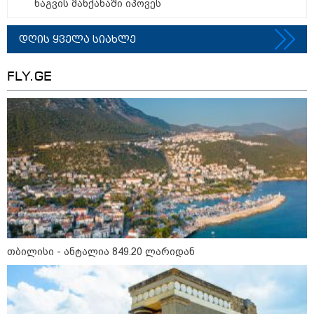
ნაგვის მანქანაში იპოვეს
არჩევანის გაკეთება მოუწევს...
„ორ სკამზე ჯდომის“
შესაძლებლობა შეიძლება
დღის ყველა სიახლე
დასრულდეს“ - მირიან
მირიანაშვილის ანალიზი
FLY.GE
ჯარისკაცი, რომელიც 29 წელი
იბრძოდა, რადგან ომის
დამთავრების არ სჯეროდა...
მეცნიერება
თბილისი - ანტალია 849.20 ლარიდან