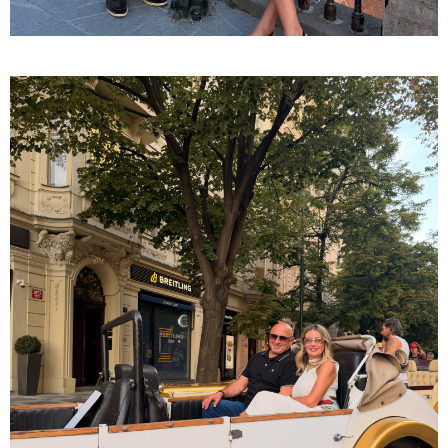
დონალდ ტრამპის სიტყვით
გამოსვლისას დამსწრეები
სახალისო შემთხვევის მოწმენი
გახდნენ
23:45 / 05-08-2026
ტრაგედია შოტლანდიაში - 35
წლის მამას 9 წლის
ქალიშვილის მკვლელობაში
ედება ბრალი
14:08 / 05-08-2026
ლაიფციგის აეროპორტში
უკრაინულ თვითმფრინავთან
ახლოს ასაფეთქებელი
მოწყობილობით აღჭურვილი
დრონი აღმოაჩინეს - რას წერს
მედია
13:22 / 05-08-2026
საფრანგეთის სოფელში ტყის
ხანძრის შემდეგ მეორე