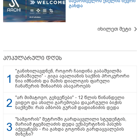
საქართველოს ქსელის წევრი
გახდა
22:45 / 07-08-2026
14 წლის მოზარდმა საკუთარი
იხილეთ მეტი
პაპა და ბებია მოკლა, შემდეგ კი
სკოლაში ცეცხლი გახსნა - რა
დეტალები ხდება ცნობილი
ბანგკოკში მომხდარი
ტრაგედიიდან
პოპულარული დღეს
13:24 / 07-08-2026
"განიხილავდნენ, როგორ ჩაიდინა გაბაშვილმა
ევროპაში საწვავის ფასები
დანაშაული" - გიგა ავალიანის საქმის პროკურორი
მკვეთრად შეიცვალა - რომელ
ნია იმნაძის და მამის დიალოგის ფარული
ქვეყნებშია ბენზინი ყველაზე
ჩანაწერის შინაარსს ასაჯაროებს
ძვირი და ყველაზე იაფი
"არ მიმატოვო, გეხვეწები" - 12 წლის წინანდელი
ვიდეო და ახალი გარემოება დაკარგული ბიჭის
საქმეში: რას ამბობს გურამ დადიანიძის დედა
09:52 / 07-08-2026
"რაკეტები ჩვენც გვჭირდება" -
"სამგორის" მეტროში გარდაცვლილი სტუდენტის,
დონალდ ტრამპი უკრაინისთვის
მარიამ ტყემალაძის დედა ექსპერტიზის პასუხს
Patriot-ის რაკეტების გაგზავნაზე
აქვეყნებს - რა გახდა გოგონას გარდაცვალების
მიზეზი?