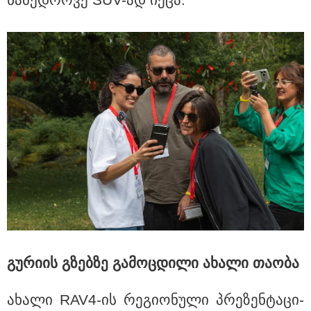
18:21 / 07-08-2026
"ვიდეოს ნახვა ჩემთვის იყო სიკვდილი - ისეთი ხმა
აქვს, თითქოს ეხვეწება, ცუდად არის" - 12 წლის წინ
გაუჩინარებული ბიჭის დედა გავრცელებულ ვიდეოზე
პირველ კომენტარს აკეთებს
გუ­რი­ის გზებ­ზე გა­მოც­დი­ლი ახა­ლი თა­ო­ბა
ახა­ლი RAV4-ის რე­გი­ო­ნუ­ლი პრე­ზენ­ტა­ცი­