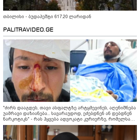
თბილისი - ბუდაპეშტი 617.20 ლარიდან
PALITRAVIDEO.GE
11:17 / 08-08-2026
არშემდგარი ქორწინება 15 წლით უფროს
ქართველთან - ალინა კაბაევას
საიდუმლო ცხოვრება: როგორ
გამოიყურებოდა ის პლასტიკურ
ოპერაციებამდე
"ძირს დააგდეს, თავი ასფალტზე არტყმევინეს, აღენიშნება
უამრავი დაზიანება... სავარაუდოდ, ეძებდნენ ან დებდნენ
ნარკოტიკს" - რას ჰყვება ადვოკატი კურიერზე, რომელსაც
14:20 / 08-08-2026
არასრულწლოვანები ფიზიკურად გაუსწორდნენ?
"ქალაქი დავთმე, მაგრამ
ქალურობა - არა. ვერ იჯერებენ
ფერმერი თუ ვარ" - როგორ