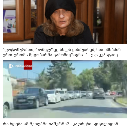
ცხოვრობს ახალგაზრდა ქალი,
რომელიც ქალაქიდან სოფლად
გადავიდა და ფერმერი გახდა
09:36 / 08-08-2026
"ბავშვობიდან ასე ვარ..
ფანატიკურად ვარ შეყვარებული
საქართველოზე" - გაიცანით
მარტინ გუიმჯიანი, ქართულ
ენასა და საქართველოზე
"ფოტოსურათი, რომელზეც ახლა ვისაუბრებ, ნია იმნაძის
შეყვარებული სომეხი ბიჭი
ერთ-ერთმა მეგობარმა გამომიგზავნა..." - ეკა კუპატაძე
23:15 / 07-08-2026
ამოუცნობი ანომალიური
მოვლენები - ტრამპის
ადმინისტრაციამ “UFO”- ს
ფაილების მორიგი პაკეტი
გამოაქვეყნა
22:30 / 07-08-2026
ინტერნეტში ამაღელვებელი
კადრები ვრცელდება - როგორ
რა ხდება ამ წუთებში ხაშურში? - კადრები ადგილიდან
გადაარჩინა 56 წლის კაცმა
ბავშვები აბობოქრებულ ზღვაში