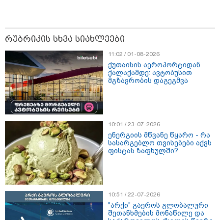
რუბრიკის სხვა სიახლეები
11:02 / 01-08-2026
ქუთაისის აეროპორტიდან
ქალაქამდე: ავტობუსით
მგზავრობის დაგეგმვა
13:15 / 08-08-2026
უძველესი სენი და ეპიდემია: აშშ-ში
10:01 / 23-07-2026
ერთდროულად კეთრს და ნაწლავურ
ენერგიის მწვანე წყარო - რა
ინფექციას ებრძვიან - რა უნდა ვიცოდეთ
სასარგებლო თვისებები აქვს
ფისტას ზაფხულში?
და რამდენად სახიფათოა
23:40 / 07-08-2026
იტალიამ ყველა ქალაქში
10:51 / 22-07-2026
განგაშის წითელი დონე
"არქი" გაეროს გლობალური
გამოაცხადა
შეთანხმების მონაწილე და