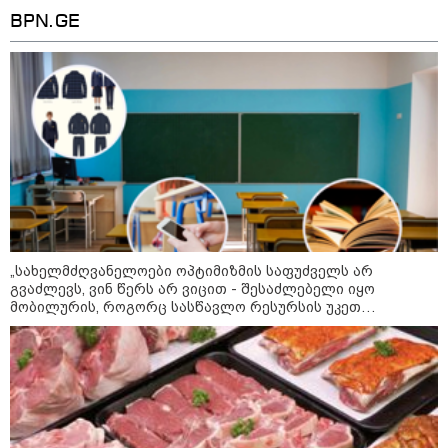
დახრჩობას
BPN.GE
კატეგორიის ყველა სიახლე
"უნდა დაგვხვრიტოთ? - არა,
თქვენი დახვრეტა რაში გვაწყობს,
გუდაუთაში ქართველ ტყვეებში
„სახელმძღვანელოები ოპტიმიზმის საფუძველს არ
უნდა გადაგცვალოთ..."
გვაძლევს, ვინ წერს არ ვიცით - შესაძლებელი იყო
მობილურის, როგორც სასწავლო რესურსის უკეთ
გამოყენება“ - განათლების სისტემის გამოწვევები
როდის დაიწყო რეალურად
საქართველო-რუსეთის ომი და
მთავარი შეცდომა, რომელიც
საბედისწერო გამოდგა