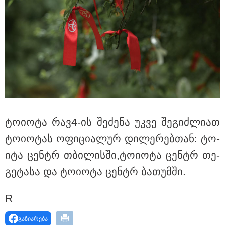
ტო­ი­ო­ტა რავ4-ის შე­ძე­ნა უკვე შე­გიძ­ლი­ათ
ტო­ი­ო­ტას ოფი­ცი­ა­ლურ დი­ლე­რებ­თან: ტო­
ი­ტა ცენ­ტრ თბი­ლის­ში,ტო­ი­ო­ტა ცენ­ტრ თე­
კატეგორიები
გე­ტა­სა და ტო­ი­ო­ტა ცენ­ტრ ბა­თუმ­ში.
R
დღის ზოგადი
8
გაზიარება
ასტროლოგიური