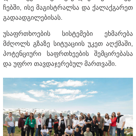
ჩებ­ში, ისე მა­გის­ტრალ­სა და ქა­ლაქ­გა­რეთ
გა­და­ად­გი­ლე­ბი­სას.
უსაფრ­თხო­ე­ბის სის­ტე­მე­ბი ეხ­მა­რე­ბა
კონფლიქტები
მძღოლს გზა­ზე სი­ტუ­ა­ცი­ის უკეთ აღ­ქმა­ში,
პო­ტენ­ცი­უ­რი საფრ­თხე­ე­ბის შემ­ცი­რე­ბა­სა
და უფრო თავ­და­ჯე­რე­ბულ მარ­თვა­ში.