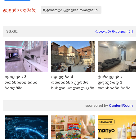
პროგნოზი
ტეგები თემაზე:
აგვისტო
#„ტოიოტა ცენტრი თბილისი“
8 აგვისტო ახალ შთაგონებასა და ემოციურ სიახლოვეს
მოიტანს. გაიზრდება ინტერესი შემოქმედებითი საქმიანობისა
SS.GE
როგორ მოხვდე აქ
და კულტურული ღონისძიებების მიმართ. საღამო
განსაკუთრებით ხელსაყრელია საყვარელ ადამიანებთან
დროის გასატარებლად და თბილი, გულახდილი
საუბრებისთვის.
იყიდება 3
იყიდება 4
ქირავდება
ოთახიანი ბინა
ოთახიანი კერძო
დღიურად 3
ბათუმში
სახლი სოლოლაკში
ოთახიანი ბინა
ბათუმში
აგვისტო აგარაკზე: ეს 5 საქმე
sponsored by
ContentRoom
უნდა მოასწროთ შემოდგომის
დადგომამდე
ფული ამ ზოდიაქოს ნიშნების