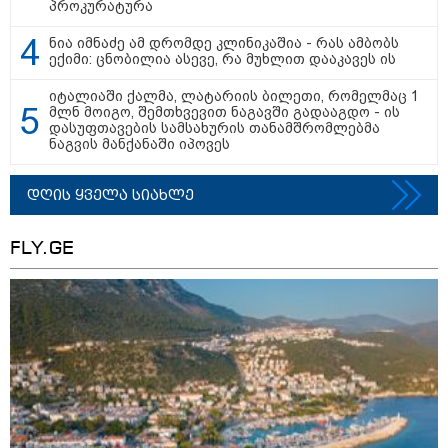
პროკურატურა
09:33 / 05-08-2026
"მამის მიერ ცოტნესთვის
ნია იმნაძე ამ დრომდე კლინიკაშია - რას ამბობს
დატოვებულ სახლში
ექიმი: ცნობილია ასევე, რა მუხლით დააკავეს ის
თვითნებურად ცხოვრობს
ადამიანი, რომელიც ზვიადის
ანდერძში ერთი სიტყვითაც კი
იტალიაში ქალმა, ლატარიის ბილეთი, რომელმაც 1
არ არის მოხსენიებული" - ანა
მლნ მოიგო, შემთხვევით ნაგავში გადააგდო - ის
ჯაბაური
დასუფთავების სამსახურის თანამშრომლებმა
ნაგვის მანქანაში იპოვეს
09:32 / 05-08-2026
"4 დღე უწყლოდ და უპუროდ
გაატარეს, მათ სიცოცხლე
დღის ყველა სიახლე
დავუბრუნეთ" - ქართველი
მეზღვაური წერს, რომ 36
მიგრანტი, მათ შორის, ორსული
FLY.GE
გოგონა გადაარჩინა
12:20 / 04-08-2026
"როცა კანონიკიდან
გამომდინარე, მართებულად
მიგვაჩნია, რომ ადამიანის
გასვენება ტაძრიდან არ მოხდეს,
ეს მგლოვიარეს ისეთი
სიყვარულითა უნდა ავუხსნათ,
რომ შფოთვა არ დაიბადოს" -
დედა სიდონია