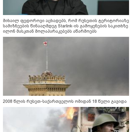
დონალდ ტრამპის სიტყვით
გამოსვლისას დამსწრეები
სახალისო შემთხვევის მოწმენი
გახდნენ
მიხაილ ფედოროვი აცხადებს, რომ რუსეთის ტერიტორიაზე
სამიზნეების წინააღმდეგ Starlink-ის გამოყენების საკითხზე
ილონ მასკთან მოლაპარაკებებს აწარმოებს
23:45 / 05-08-2026
ტრაგედია შოტლანდიაში - 35
წლის მამას 9 წლის
ქალიშვილის მკვლელობაში
ედება ბრალი
14:08 / 05-08-2026
ლაიფციგის აეროპორტში
უკრაინულ თვითმფრინავთან
ახლოს ასაფეთქებელი
მოწყობილობით აღჭურვილი
დრონი აღმოაჩინეს - რას წერს
2008 წლის რუსეთ-საქართველოს ომიდან 18 წელი გავიდა
მედია
13:22 / 05-08-2026
საფრანგეთის სოფელში ტყის
ხანძრის შემდეგ მეორე