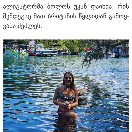
ალი­გა­ტორ­მა ბო­ლოს უკან და­ი­ხია, რის
შემ­დე­გაც მათ ბრი­ტა­ნის წყლი­დან გა­მოყ­
ვა­ნა შეძ­ლეს.
თბილისი - ჰერაკლიონი 1540.90
ლარიდან
თბილისი - ბუდაპეშტი 942.70
ლარიდან
თბილისი - რომი 1364.80 ლარიდან