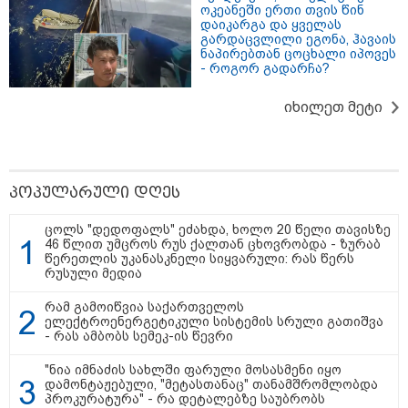
ოკეანეში ერთი თვის წინ
დაიკარგა და ყველას
გარდაცვლილი ეგონა, ჰავაის
ნაპირებთან ცოცხალი იპოვეს
- როგორ გადარჩა?
იხილეთ მეტი
პოპულარული დღეს
ცოლს "დედოფალს" ეძახდა, ხოლო 20 წელი თავისზე
46 წლით უმცროს რუს ქალთან ცხოვრობდა - ზურაბ
10:58 / 06-08-2026
წერეთლის უკანასკნელი სიყვარული: რას წერს
რუსული მედია
"დადგება დრო და თქვენი დღევანდელი
"პოსტაობა" საკუთარ თავთან
რამ გამოიწვია საქართველოს
შეგარცხვენთ... თქვენი შეცდომა არის
ელექტროენერგეტიკული სისტემის სრული გათიშვა
- რას ამბობს სემეკ-ის წევრი
დანაშაულის ტოლფასი" - ეკა კუპატაძე
ნანუკა ჟორჟოლიანს
"ნია იმნაძის სახლში ფარული მოსასმენი იყო
დამონტაჟებული, "მეტასთანაც" თანამშრომლობდა
პროკურატურა" - რა დეტალებზე საუბრობს