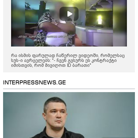
რა ისმის ფარულად ჩაწერილ ვიდეოში, რომელსაც
სუს-ი ავრცელებს: "- ჩვენ გვსურს ეს კონტრაქტი
იმისთვის, რომ მივიღოთ ID ბარათი"
INTERPRESSNEWS.GE
10:52 / 06-08-2026
ვაშინგტონს რაკეტების დეფიციტი აქვს? -
მედიის ცნობით, დონალდ ტრამპი პიტ
ჰეგსეთს დაუპირისპირდა: დეტალები
23:15 / 06-08-2026
“არ მინდა, ბაიდენივით
სცენიდან გადავარდეს“ -