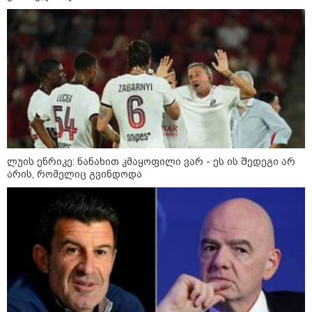
დაკავშირებით ერთობლივ
განცხადებას ავრცელებენ
22:35 / 06-08-2026
"კიდევ ერთხელ მოვუწოდებ
საქართველოს მთავრობას, მისი
დაუყოვნებლივი და უპირობო
გათავისუფლებისკენ" - რას
წერს ეუთო-ს წარმომადგენელი
მზია ამაღლობელზე?
21:38 / 06-08-2026
ლუის ენრიკე: ნანახით კმაყოფილი ვარ - ეს ის შედეგი არ
"ჩვენთვის ეს ეგზოტიკაა, ჩვენს
არის, რომელიც გვინდოდა
სტუმრებს ასე ვუხსნით - ბევრი
სანთელი, ეგზოტიკა და
რომანტიკული საღამოები" -
შალვა ალავერდაშვილი
ელექტროენერგიის გათიშვებზე
21:08 / 06-08-2026
"არ ვიცი, თუ ვინმე იცის, რასთან
არის დაკავშირებული ნია
იმნაძის 10 თვის თავზე დაკავება
- რა უნდა თქვას 16 წლის