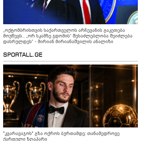
„ოქტომბრისთვის საქართველოს არჩევანის გაკეთება
მოუწევს... „ორ სკამზე ჯდომის“ შესაძლებლობა შეიძლება
დასრულდეს“ - მირიან მირიანაშვილის ანალიზი
SPORTALL.GE
21:03 / 05-08-2026
რამ გამოიწვია საქართველოს
ელექტროენერგეტიკული სისტემის სრული
გათიშვა - რას ამბობს სემეკ-ის წევრი
23:14 / 06-08-2026
სამოქალაქო საზოგადოების
წარმომადგენლები 2008 წლის
"კვარავაჯოს" გზა ოქროს ბურთამდე: თანამედროვე
რუსეთ-საქართველოს აგვისტოს
ქართული ზღაპარი
ომის 18 წლისთავთან