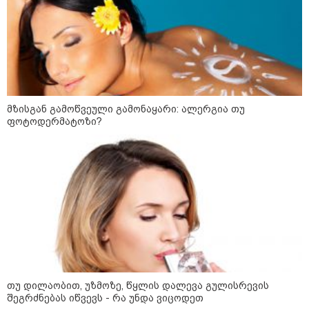
არჩევანის გაკეთება მოუწევს...
„ორ სკამზე ჯდომის“
შესაძლებლობა შეიძლება
დასრულდეს“ - მირიან
მირიანაშვილის ანალიზი
ჯარისკაცი, რომელიც 29 წელი
იბრძოდა, რადგან ომის
დამთავრების არ სჯეროდა...
მზისგან გამოწვეული გამონაყარი: ალერგია თუ
ფოტოდერმატოზი?
მეცნიერება
თუ დილაობით, უზმოზე, წყლის დალევა გულისრევის
შეგრძნებას იწვევს - რა უნდა ვიცოდეთ