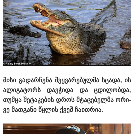
11:08 / 06-08-2026
"დააკავეს არასრულწლოვანი, რომელმაც
სოცქსელებიდან ჩამოტვირთულ არასრულწლოვანთა
ფოტოები დაამონტაჟა, მიანიჭა პორნოგრაფიული
იერსახე და გაავრცელა" - შსს
მისი გა­დარ­ჩე­ნა შეყ­ვა­რე­ბულ­მა სცა­და, ის
ალი­გა­ტორს და­ე­ჭი­და და ცდი­ლობ­და,
თუმ­ცა შე­ტა­კე­ბის დროს მტა­ცე­ბელ­მა ორი­
ვე მათ­გა­ნი წყლის ქვეშ ჩა­ით­რია.