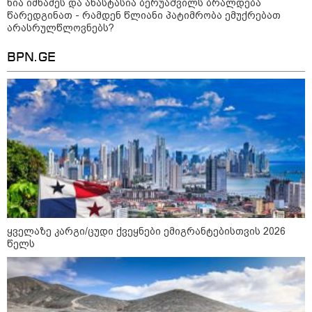
ნია იმნაძეს და ანასტასია ბერუაშვილს ბრალდება
"დღეს ვიმგზავრეთ
წარედგინათ - რამდენ წლიანი პატიმრობა ემუქრებათ
მატარებლით, რომელიც ახალი
სიჩქარით მოძრაობს, მანამდე
არასრულწლოვნებს?
ბათუმამდე მგზავრობის დრო
იყო 5,5 საათი და ახლა არის 4
BPN.GE
საათამდე შემცირებული" -
ირაკლი კობახიძე
15:17 / 06-08-2026
შემოსავლების სამსახურში
აზერბაიჯანული მედიის მიერ
გავრცელებულ ინფორმაციას
პასუხობენ
13:39 / 06-08-2026
ბაქომ საქართველოს საგარეო
უწყებას დიპლომატური ნოტა
გაუგზავნა - მიზეზი
ყველაზე კარგი/ცუდი ქვეყნები ემიგრანტებისთვის 2026
აზერბაიჯანული სანომრე ნიშნის
წელს
მქონე სატვირთოების
საზღვარზე შეფერხებაა:
დეტალები
კატეგორიის ყველა სიახლე