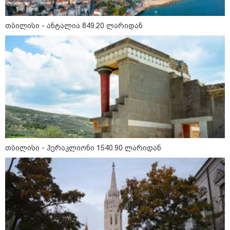
16:02 / 03-08-2026
"15 წლის წინ ჩადენილი
დანაშაული, 5-ჯერ შეცვლილი
თბილისი - ანტალია 849.20 ლარიდან
მოსამართლე, 4-ჯერ თავიდან
დაწყებული საქმე... მადლობა
პროკურატურას, მათ გარეშე ეს
შედეგი არ დადგებოდა" - ქეთა
ხარძიანი
კატეგორიის ყველა სიახლე
თბილისი - ჰერაკლიონი 1540.90 ლარიდან
ყველაზე კარგი/ცუდი ქვეყნები
ემიგრანტებისთვის 2026 წელს
2026 წლის ყველაზე გაყიდვადი
ავტომობილები - Focus2Move-ის
რეიტინგი