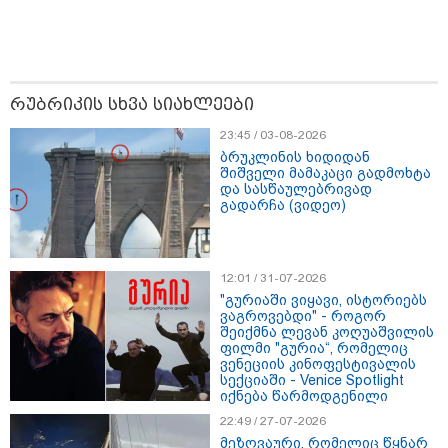
ნია იმნაძეს და ანასტასია
ბერუაშვილს ბრალდება
წარედგინათ - რამდენ წლიანი
რუბრიკის სხვა სიახლეები
პატიმრობა ემუქრებათ
არასრულწლოვნებს?
23:45 / 03-08-2026
ბრუკლინის ხიდიდან
შიშველი მამაკაცი გადმოხტა
რა გახდა “სამგორის” მეტროში
და სასწაულებრივად
სტუდენტის გარდაცვალების
გადარჩა (ვიდეო)
მიზეზი - ცნობილია ექსპერტიზის
პასუხი
12:01 / 31-07-2026
"გურიაში ვიყავი, ისტორიებს
ვაგროვებდი" - როგორ
შეიქმნა ლევან კოღუაშვილის
ფილმი "გურია“, რომელიც
Faceამბები
ვენეციის კინოფესტივალის
სექციაში - Venice Spotlight
იქნება წარმოდგენილი
22:49 / 27-07-2026
მეზღვაური, რომელიც წყნარ