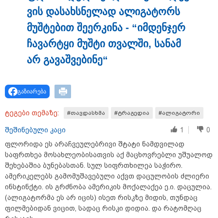
ვის და­სახ­სნე­ლად ალი­გა­ტორს
19:42 / 06-08-2026
"იმნაძემ მის მეგობრებს
მუშ­ტე­ბით შე­ერ­კი­ნა - “იმ­დენ­ჯერ
ალექსანდრე გაბაშვილს და
გიორგი მალანიას უთხრა,
ჩა­ვარ­ტყი მუშ­ტი თვალ­ში, სა­ნამ
თითქოსდა მისი მასწავლებელი,
გიგა ავალიანი ზედმეტ
არ გა­ვაშ­ვე­ბი­ნე“
ყურადღებას იჩენდა მის
მიმართ, რითაც გაბაშვილი
წააქეზა" - პროკურატურა
19:33 / 06-08-2026
გაზიარება
რა სასჯელი ემუქრება ნია
იმნაძეს? - პროკურატურამ მას
ბრალდება წარუდგინა
ტეგები თემაზე:
#თავდასხმა
#ტრაგედია
#ალიგატორი
შეშინებული კაცი
1
0
ფლორიდა ეს არაჩვეულებრივი შტატი ნამდვილად
საფრთხეა მოსახლეობისათვის აქ მაცხოვრებლი უშუალოდ
19:30 / 06-08-2026
შეხებაშია ბუნებასთან. სულ სიფრთხილეა საჭირო.
გიგა ავალიანის საქმეზე ნია
იმნაძეს და ანასტასია
ამერიკელებს გამომუშავებული აქვთ დაცულობის ძლიერი
ბერუაშვილს ბრალდება
ინსტინქტი. ის გრძნობა ამერიკის მოქალაქეა ე.ი. დაცულია.
წარუდგინეს
(ალიგატორმა ეს არ იცის) ისეთ რისკზე მიდის, თუნდაც
ფილმებიდან ვიცით, სადაც რისკი დიდია. და რატომღაც