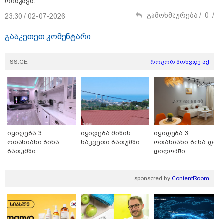
რისკავს.
15:54 / 06-08-2026
გამოხმაურება /
0
/
23:30 / 02-07-2026
"ბრალი არის აბურდული -
სამწუხაროა, რომ სრულიად
უდანაშაულო ბავშვის ცხოვრება
გააკეთეთ კომენტარი
დაანგრიეს"- გიგა ავალიანის
საქმეზე დაკავებული ანასტასია
ბერუაშვილის ადვოკატი
SS.GE
როგორ მოხვდე აქ
კატეგორიის ყველა სიახლე
მკითხველის რჩევით
იყიდება 3
იყიდება მიწის
იყიდება 3
ოთახიანი ბინა
ნაკვეთი ბათუმში
ოთახიანი ბინა დი
ბათუმში
დიღომში
sponsored by
ContentRoom