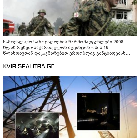
მსოფლიო ომის დროინდელი
ასობით ჭურვი აღმოაჩინეს -
"რიგრიგობით
ფეთქდებოდნენ..."
კატეგორიის ყველა სიახლე
სამოქალაქო საზოგადოების წარმომადგენლები 2008
წლის რუსეთ-საქართველოს აგვისტოს ომის 18
წლისთავთან დაკავშირებით ერთობლივ განცხადებას
ავრცელებენ
KVIRISPALITRA.GE
მიხაილ ფედოროვი აცხადებს, რომ
რუსეთის ტერიტორიაზე
სამიზნეების წინააღმდეგ Starlink-
ის გამოყენების საკითხზე ილონ
მასკთან მოლაპარაკებებს
აწარმოებს
2008 წლის რუსეთ-საქართველოს
ომიდან 18 წელი გავიდა