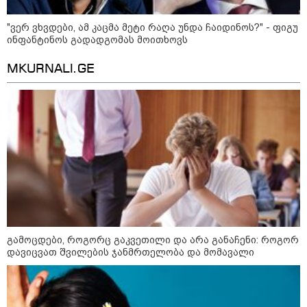
ბავშვმა, რომელიც 9 თვის
განმავლობაში
წარმოუდგენელი
"ვერ ვხვდები, ამ კაცმა მეტი რაღა უნდა ჩაიდინოს?" - ფიგუ
ფსიქოლოგიური ტერორის ქვეშ
ინფანტინოს გადადგომას მოითხოვს
არის" - რას აცხადებს ნია
კატეგორიის ყველა სიახლე
იმნაძის ადვოკატი?
MKURNALI.GE
რატომ ჩაბნელდა საქართველო
მესამედ: საბოტაჟი, ტექნიკური
ხარვეზი თუ
არაპროფესიონალიზმი?! -
სანდრო თვალჭრელიძის ანალიზი
ჩაკეტილი „პოლიტიკური
სამკუთხედი“ - კულუარული
გამოცდები, როგორც გაკვეთილი და არა განაჩენი: როგორ
თამაშები, რომლებიც დიდი
დავიცვათ შვილების ჯანმრთელობა და მომავალი
სისხლის ფასად ჯდება
„ოქტომბრისთვის საქართველოს