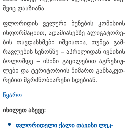
შვიც და­ა­ზი­ა­ნა.
ფლო­რი­დის ვე­ლუ­რი ბუ­ნე­ბის კო­მი­სი­ის
ინ­ფორ­მა­ცი­ით, ადა­მი­ა­ნებ­ზე ალი­გა­ტო­რე­
ბის თავ­დას­ხმე­ბი იშ­ვი­ა­თია, თუმ­ცა გამ­
რავ­ლე­ბის სე­ზონ­ზე – აპ­რი­ლი­დან ივ­ნი­სის
ბო­ლომ­დე – ისი­ნი გა­ცი­ლე­ბით აგ­რე­სი­უ­
ლე­ბი და ტე­რი­ტო­რი­ის მი­მართ გან­სა­კუთ­
რე­ბით მგრძნო­ბი­ა­რე­ნი ხდე­ბი­ან.
წყა­რო
13:59 / 06-08-2026
ნიკა მელიას სასამართლოს
იხი­ლეთ ასე­ვე:
უპატივცემლობის ფაქტზე 1 წლით და 6
თვით თავისუფლების აღკვეთა მიესაჯა
ფლო­რი­დე­ლი ქალი თა­ვი­სი ლეკ­