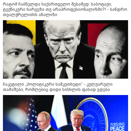
რატომ ჩაბნელდა საქართველო მესამედ: საბოტაჟი,
სამოქალაქო საზოგადოების
ტექნიკური ხარვეზი თუ არაპროფესიონალიზმი?! - სანდრო
წარმომადგენლები 2008 წლის
თვალჭრელიძის ანალიზი
რუსეთ-საქართველოს აგვისტოს
ომის 18 წლისთავთან
დაკავშირებით ერთობლივ
განცხადებას ავრცელებენ
ირაკლი მელაშვილი - როგორც კი
ოპოზიციამ რეგიონებში გასვლა
დაიწყო, „ოცნებამ“ რეგიონებზე
გადაიტანა სიმძიმის ცენტრი,
მდინარაძეს პოლიტიკური ფუნქცია
ექნება: არჩევნებისთვის
მოამზადოს საქართველო - მათი
ამოცანაა, მაქსიმალური
უზრუნველყოფა ოპოზიციის
ჩაკეტილი „პოლიტიკური სამკუთხედი“ - კულუარული
დასაქსაქსად
თამაშები, რომლებიც დიდი სისხლის ფასად ჯდება
საზოგადოება