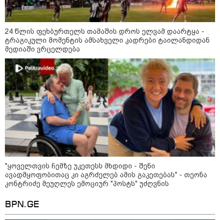
შეზღუდვა საწვავის ჩასხმაზე - რა
ინფორმაციას აქვეყნებს "დემოკრატიის
კვლევის ინსტიტუტი“
24 წლის ფეხბურთელს თამაშის დროს ელვამ დაარტყა -
ტრაგიკული მომენტის ამსახველი კადრები ტაილანდიდან
მედიაში ვრცელდება
14:23 / 05-08-2026
ევროპელმა და რუსმა ყოფილმა
მაღალჩინოსნებმა უკრაინაში
ომთან დაკავშირებით
მოლაპარაკებები გამართეს - რა
არის ცნობილი შეხვედრაზე
09:55 / 05-08-2026
მორიგი თავდასხმა Wildberries-
ის საწყობზე - დრონებით
თავდასხმის შემდეგ, ტულას
ოლქში მდებარე საწყობში
"ყოველთვის ჩემზე უკეთესს მხდიდი - შენი
ხანძარია
ავადმყოფობითაც კი აგრძელებ ამის გაკეთებას" - თეონა
კონტრიძე მეუღლეს ემოციურ "პოსტს" უძღვნის
09:12 / 05-08-2026
BPN.GE
14 გარდაცვლილი, 22
დაშავებული, მასშტაბური