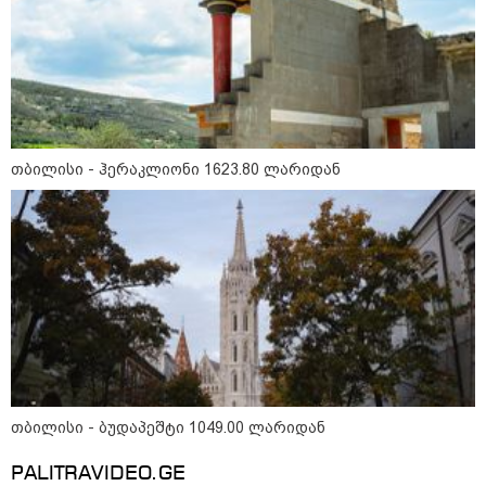
მილიარდიანი იმპერიები მოედნის
მიღმა - ვინ არიან ყველა დროის
ყველაზე მაღალანაზღაურებადი
სპორტსმენები
თბილისი - ჰერაკლიონი 1623.80 ლარიდან
ანაკლიის პორტის საზღვაო
ინფრასტრუქტურის ძირითადი
პარამეტრები დაკორექტირდა - რა
წერია გზშ-ის ანგარიშში
უნცია ოქრო დღიურად 101
დოლარით გაძვირდა - რა ღირს
გრამი საქართველოში?
თბილისი - ბუდაპეშტი 1049.00 ლარიდან
PALITRAVIDEO.GE