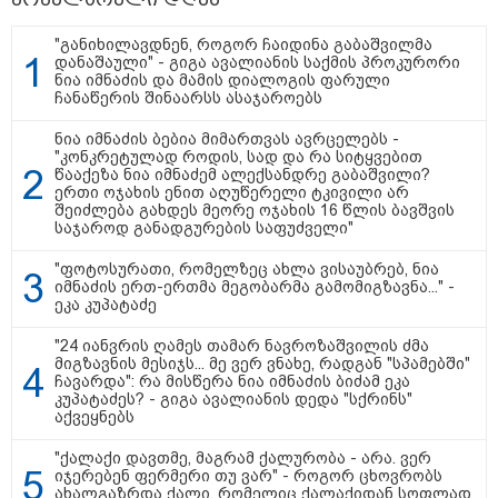
"განიხილავდნენ, როგორ ჩაიდინა გაბაშვილმა
დანაშაული" - გიგა ავალიანის საქმის პროკურორი
ნია იმნაძის და მამის დიალოგის ფარული
12:34 / 08-08-2026
ჩანაწერის შინაარსს ასაჯაროებს
რას აცხადებს ირაკლი კობახიძე
ნია იმნაძის ბებია მიმართვას ავრცელებს -
ელექტროენერგიის რამდენჯერმე
"კონკრეტულად როდის, სად და რა სიტყვებით
წააქეზა ნია იმნაძემ ალექსანდრე გაბაშვილი?
გათიშვასთან დაკავშირებით?
ერთი ოჯახის ენით აღუწერელი ტკივილი არ
შეიძლება გახდეს მეორე ოჯახის 16 წლის ბავშვის
საჯაროდ განადგურების საფუძველი"
19:32 / 08-08-2026
"სიმბოლურია, რომ კობახიძის
"ფოტოსურათი, რომელზეც ახლა ვისაუბრებ, ნია
მოღალატეობრივი განცხადება
იმნაძის ერთ-ერთმა მეგობარმა გამომიგზავნა..." -
საქართველოს
ეკა კუპატაძე
თავისუფლებისთვის შეწირული
გმირების მემორიალზე
"24 იანვრის ღამეს თამარ ნავროზაშვილის ძმა
გაკეთდა" - "ნაციონალური
მიგზავნის მესიჯს... მე ვერ ვნახე, რადგან "სპამებში"
მოძრაობა"
ჩავარდა": რა მისწერა ნია იმნაძის ბიძამ ეკა
კუპატაძეს? - გიგა ავალიანის დედა "სქრინს"
19:03 / 08-08-2026
აქვეყნებს
"მკაცრად ვგმობთ ირაკლი
კობახიძის განცხადებას" -
"ქალაქი დავთმე, მაგრამ ქალურობა - არა. ვერ
"კოალიცია ცვლილებისთვის"
იჯერებენ ფერმერი თუ ვარ" - როგორ ცხოვრობს
ახალგაზრდა ქალი, რომელიც ქალაქიდან სოფლად