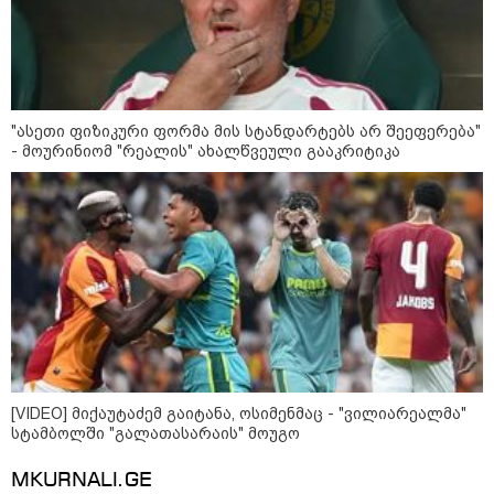
მოვლენები - ტრამპის
ადმინისტრაციამ “UFO”- ს
ფაილების მორიგი პაკეტი
გამოაქვეყნა
"ასეთი ფიზიკური ფორმა მის სტანდარტებს არ შეეფერება"
22:30 / 07-08-2026
- მოურინიომ "რეალის" ახალწვეული გააკრიტიკა
ინტერნეტში ამაღელვებელი
კადრები ვრცელდება - როგორ
გადაარჩინა 56 წლის კაცმა
ბავშვები აბობოქრებულ ზღვაში
დახრჩობას
კატეგორიის ყველა სიახლე
[VIDEO] მიქაუტაძემ გაიტანა, ოსიმენმაც - "ვილიარეალმა"
სტამბოლში "გალათასარაის" მოუგო
"არის პოლარიზაციის კიდევ უფრო
გაღრმავების საფრთხე და ...“
MKURNALI.GE