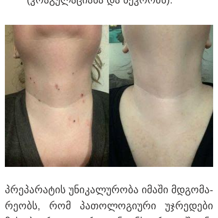
მნიშვნელოვანი ინფორმაცია
11:13 / 05-08-2026
Hisense წარმოგიდგენთ გზავნილს "ინოვაციები
უკეთესი ცხოვრებისათვის" FIFA-ს 2026 წლის
მსოფლიო ჩემპიონატზე™
პრე­პა­რა­ტის უნი­კა­ლუ­რო­ბა იმა­ში მდგო­მა­
რე­ობს, რომ პა­თო­ლო­გი­უ­რი უჯრე­დე­ბი