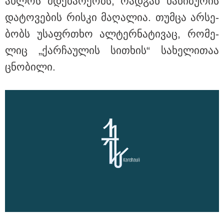
ახ­ლოს მდე­ბა­რე­ობს, რად­გან ნა­წი­ბუ­რის
და­ტო­ვე­ბის რის­კი მა­ღა­ლია. თუმ­ცა არ­სე­
ბობს უსაფრ­თხო ალ­ტერ­ნა­ტი­ვაც, რო­მე­
ლიც „ქარ­ჩა­უ­ლის სი­თხის“ სა­ხე­ლი­თაა
ცნო­ბი­ლი.
17:12 / 09-08-2026
უნცია ოქრო დღიურად 101 დოლარით გაძვირდა - რა
ღირს გრამი საქართველოში?