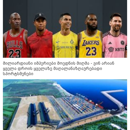
ხანძარი - რუსეთმა კიევზე
იერიში ბალისტიკური
რაკეტებით მიიტანა
14:13 / 04-08-2026
მორიგი თავდასხმა რუსეთში,
ნავთობგადამამუშავებელ
ქარხანაზე - რა დეტალებია
ცნობილი
მილიარდიანი იმპერიები მოედნის მიღმა - ვინ არიან
ყველა დროის ყველაზე მაღალანაზღაურებადი
სპორტსმენები
კატეგორიის ყველა სიახლე