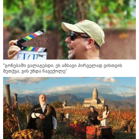
მოზაიკა
"გონებაში ვალაგებდი, ეს ამბავი პირველად ვისთვის
მეთქვა, ვის უნდა ჩავექოლე“
11:17 / 08-08-2026
არშემდგარი ქორწინება 15 წლით უფროს