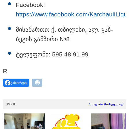
კიდევ ერთ დაკარგულს ოჯახი
Facebook:
10 წელია ეძებს - რას ამბობს 26
წლის ახალაგაზრდის დედა?
https://www.facebook.com/KarchauliLiqui
მი­სა­მარ­თი: ქ. თბი­ლი­სი, ალ. ყაზ­
ბე­გის გამ­ზი­რი №8
17:12 / 09-08-2026
უნცია ოქრო დღიურად 101
დოლარით გაძვირდა - რა ღირს
გრამი საქართველოში?
ტე­ლე­ფო­ნი: 595 48 91 99
R
16:49 / 09-08-2026
გაზიარება
ქუთაისში, ბრალდებული
დაზარალებულის ბინაში შეიჭრა
და შეეცადა ოქროს
სამკაულების დაუფლებას -
დეტალებს პროკურატურა
SS.GE
როგორ მოხვდე აქ
ასაჯაროებს
კატეგორიის ყველა სიახლე