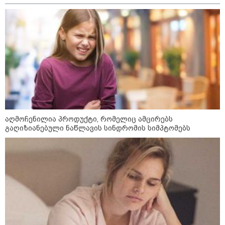
"გონებაში ვალაგებდი, ეს ამბავი
პირველად ვისთვის მეთქვა, ვის
უნდა ჩავექოლე“
"ძალიან მძიმეა ჩემთვის ის, რაც
ახლა გითხარით“
აღმოჩენილია პროდუქტი, რომელიც ამცირებს
გაღიზიანებული ნაწლავის სინდრომის სიმპტომებს
"ეს უზნეო გზა
ხელისუფლებისთვის ცუდად
მთავრდება ხოლმე“