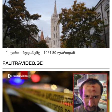
გადავცემ" - ეკა კუპატაძე
განცხადებას ავრცელებს
რა ისმინს სახლში დაყენებული
მომსასმენი მოწყობილობის
ჩანაწერში, სადაც ნია იმნაძე
მამას ესაუბრება?
"ამ ვიდეოს ნახვა ჩემთვის იყო
სიკვდილი" - რას ამბობს
დაკარგული 17 წლის ბიჭის დედა
თბილისი - ბუდაპეშტი 1031.80 ლარიდან
ვიდეოკადრებზე, სადაც შვილის
განწირული ვედრების ხმა
PALITRAVIDEO.GE
ამოიცნო
პოლიტიკა