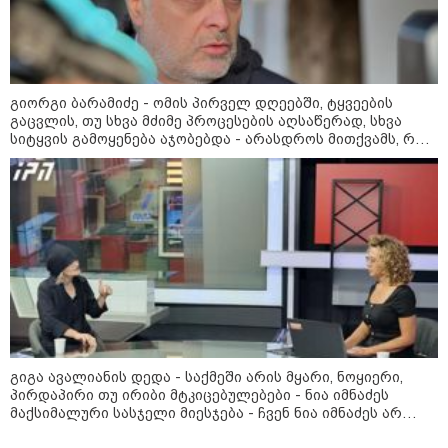
დღის ზოგადი
7
ასტროლოგიური
გიორგი ბარამიძე - ომის პირველ დღეებში, ტყვეების
პროგნოზი
გაცვლის, თუ სხვა მძიმე პროცესების აღსაწერად, სხვა
აგვისტო
სიტყვის გამოყენება აჯობებდა - არასდროს მითქვამს, რომ
ჩვენები ხელებაწეულს ან დატყვევებულს "ხვრეტდნენ", ეგ
არასდროს მინახავს და არც რაიმე ფაქტი ვიცი
8 აგვისტო ახალ შთაგონებასა და ემოციურ სიახლოვეს
მოიტანს. გაიზრდება ინტერესი შემოქმედებითი საქმიანობისა
და კულტურული ღონისძიებების მიმართ. საღამო
განსაკუთრებით ხელსაყრელია საყვარელ ადამიანებთან
დროის გასატარებლად და თბილი, გულახდილი
საუბრებისთვის.
გიგა ავალიანის დედა - საქმეში არის მყარი, ნოყიერი,
პირდაპირი თუ ირიბი მტკიცებულებები - ნია იმნაძეს
მაქსიმალური სასჯელი მიესჯება - ჩვენ ნია იმნაძეს არ
აგვისტო აგარაკზე: ეს 5 საქმე
ვედავებით იმას, რომ ეუბნება: “წადი, მოკალი“, ეს
უნდა მოასწროთ შემოდგომის