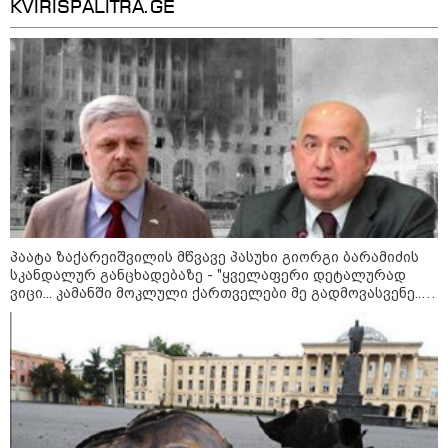
დაკვეთაა, ჩვენ ვამბობთ, წაქეზებას, მანიპულირებას
KVIRISPALITRA.GE
დადგომამდე
ფული ამ ზოდიაქოს ნიშნების
ხელში აღმოჩნდება: ვინ
გამდიდრდება?
როგორ ჩავიცვათ 40 წლის
შემდეგ: მილიონერების
სტილისტის 8 ოქროს წესი და
პაატა ზაქარეიშვილის მწვავე პასუხი გიორგი ბარამიძის
აუცილებელი სამოსი
სკანდალურ განცხადებაზე - "ყველაფერი დეტალურად
ვიცი... კამანში მოკლული ქართველები მე გადმოვასვენე...
ბარამიძე კი ტყუის"
მსოფლიო