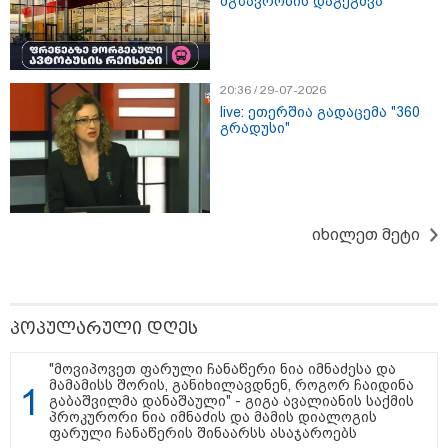
მგზავრობის დაგეგმვა
10:58 / 06-08-2026
"დადგება დრო და თქვენი
დღევანდელი "პოსტაობა"
საკუთარ თავთან
20:36 / 29-07-2026
შეგარცხვენთ... თქვენი
live: ეთერშია გადაცემა "360
შეცდომა არის დანაშაულის
გრადუსი"
ტოლფასი" - ეკა კუპატაძე ნანუკა
ჟორჟოლიანს
09:33 / 05-08-2026
"მამის მიერ ცოტნესთვის
დატოვებულ სახლში
თვითნებურად ცხოვრობს
იხილეთ მეტი
ადამიანი, რომელიც ზვიადის
ანდერძში ერთი სიტყვითაც კი
არ არის მოხსენიებული" - ანა
ჯაბაური
09:32 / 05-08-2026
პოპულარული დღეს
"4 დღე უწყლოდ და უპუროდ
გაატარეს, მათ სიცოცხლე
"მოვიპოვეთ ფარული ჩანაწერი ნია იმნაძესა და
დავუბრუნეთ" - ქართველი
მამამისს შორის, განიხილავდნენ, როგორ ჩაიდინა
მეზღვაური წერს, რომ 36
გაბაშვილმა დანაშაული" - გიგა ავალიანის საქმის
მიგრანტი, მათ შორის, ორსული
პროკურორი ნია იმნაძის და მამის დიალოგის
გოგონა გადაარჩინა
ფარული ჩანაწერის შინაარსს ასაჯაროებს