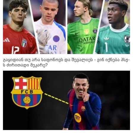
23:40 / 07-08-2026
იტალიამ ყველა ქალაქში
განგაშის წითელი დონე
გამოაცხადა
22:45 / 07-08-2026
14 წლის მოზარდმა საკუთარი
პაპა და ბებია მოკლა, შემდეგ კი
სკოლაში ცეცხლი გახსნა - რა
გაყიდიან თუ არა საფონოვს და შევალიეს - ვინ იქნება პსჟ-
დეტალები ხდება ცნობილი
ს ძირითადი მეკარე?
ბანგკოკში მომხდარი
ტრაგედიიდან
13:24 / 07-08-2026
ევროპაში საწვავის ფასები
მკვეთრად შეიცვალა - რომელ
ქვეყნებშია ბენზინი ყველაზე
ძვირი და ყველაზე იაფი
09:05 / 07-08-2026