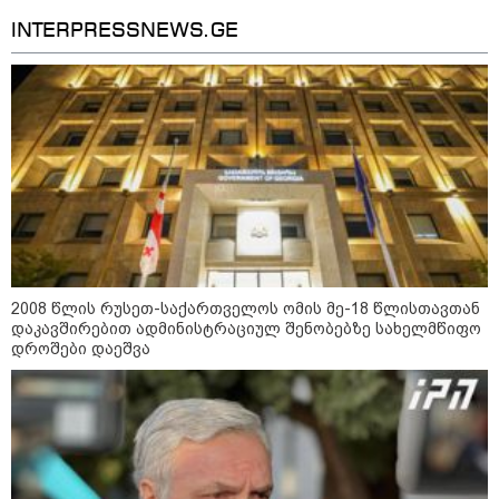
მიწოდება, რომ მასწავლებელი
სექსუალურად ავიწროებდა,
კატეგორიის ყველა სიახლე
INTERPRESSNEWS.GE
ფაქტობრივად, წაქეზება იყო" -
პროკურორი
2008 წლის რუსეთ-საქართველოს ომის მე-18 წლისთავთან
დაკავშირებით ადმინისტრაციულ შენობებზე სახელმწიფო
დროშები დაეშვა
კატეგორიები