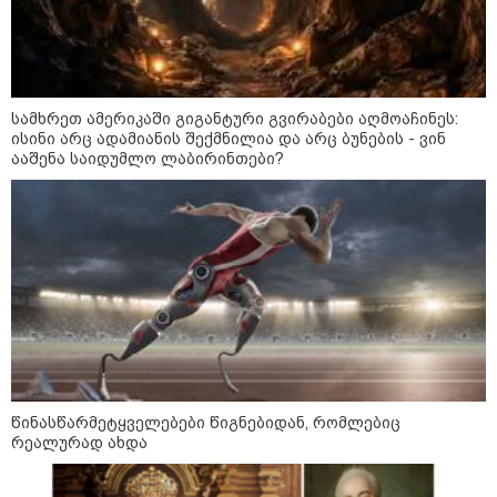
თბილისის მერია ინფორმაციას
ავრცელებს
სამხრეთ ამერიკაში გიგანტური გვირაბები აღმოაჩინეს:
21:30 / 07-08-2026
ისინი არც ადამიანის შექმნილია და არც ბუნების - ვინ
თბილისში, ლოზუნგით
ააშენა საიდუმლო ლაბირინთები?
„გვახსოვს გმირები, გვახსოვს
მტერი” მსვლელობა
მიმდინარეობს
20:58 / 07-08-2026
"იპოვონ ერთი გოგონა, ვისაც
გიგა სექსუალურად ავიწროებდა
- თუ გამოჩნდება ასეთი
გოგონა, 10 000 ლარს
ოფიციალურად, სახალხოდ
გადავცემ" - გიგა ავალიანის
წინასწარმეტყველებები წიგნებიდან, რომლებიც
დედა განცხადებას ავრცელებს
რეალურად ახდა
18:21 / 07-08-2026
"ვიდეოს ნახვა ჩემთვის იყო