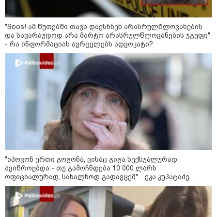
"Soos! ამ წუთებში თავს დაესხნენ არასრულწლოვანების
და სავარაუდოდ არა მარტო არასრულწლოვანების ჯგუფი"
- რა ინფორმაციას ავრცელებს ადვოკატი?
13:24 / 07-08-2026
"საქართველოსთვის თქვენზე ნაკლები
მებრძოლის დედა ვატირე!" - რას ამბობს
"იპოვონ ერთი გოგონა, ვისაც გიგა სექსუალურად
ავიწროებდა - თუ გამოჩნდება 10 000 ლარს
გიორგი ბარამიძე პროკურატურის
ოფიციალურად, სახალხოდ გადავცემ" - ეკა კუპატაძე
განცხადების შემდეგ
განცხადებას ავრცელებს
19:05 / 07-08-2026