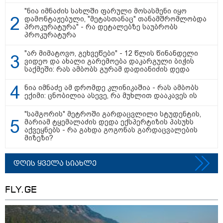
12:20 / 04-08-2026
"ნია იმნაძის სახლში ფარული მოსასმენი იყო
დამონტაჟებული, "მეტასთანაც" თანამშრომლობდა
"როცა კანონიკიდან
პროკურატურა" - რა დეტალებზე საუბრობს
გამომდინარე, მართებულად
პროკურატურა
მიგვაჩნია, რომ ადამიანის
გასვენება ტაძრიდან არ მოხდეს,
ეს მგლოვიარეს ისეთი
"არ მიმატოვო, გეხვეწები" - 12 წლის წინანდელი
სიყვარულითა უნდა ავუხსნათ,
ვიდეო და ახალი გარემოება დაკარგული ბიჭის
რომ შფოთვა არ დაიბადოს" -
საქმეში: რას ამბობს გურამ დადიანიძის დედა
დედა სიდონია
კატეგორიის ყველა სიახლე
ნია იმნაძე ამ დრომდე კლინიკაშია - რას ამბობს
ექიმი: ცნობილია ასევე, რა მუხლით დააკავეს ის
"სამგორის" მეტროში გარდაცვლილი სტუდენტის,
მარიამ ტყემალაძის დედა ექსპერტიზის პასუხს
მკითხველის რჩევით
აქვეყნებს - რა გახდა გოგონას გარდაცვალების
მიზეზი?
დღის ყველა სიახლე
FLY.GE