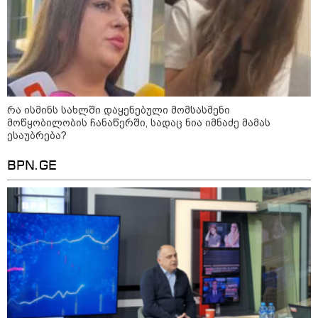
"2008 წელს საქართველო
გადავარჩინეთ - აი, 2012 წლის
"გამარჯვება" ვინც იზეიმეთ,
სწორედ ეგ იყო ქართული
ისტორიული კატასტროფა და
რაც რუსმა ჯარით ვერ აიღო,
შიდა ღალატით გაინაღდა" -
მიხეილ სააკაშვილი
14:20 / 07-08-2026
"ჩემი აზრით, ენამ გაუსწრო
რა ისმინს სახლში დაყენებული მომსასმენი
აზრს და არ არის ეს კარგი,
მოწყობილობის ჩანაწერში, სადაც ნია იმნაძე მამას
თუმცა თუ რაიმეში არ მეპარება
ესაუბრება?
ეჭვი, გიორგი ბარამიძის
პატრიოტიზმია" - ნიკა გვარამია
BPN.GE
13:42 / 07-08-2026
"საქართველო მშვიდი ქვეყანაა,
სტუმართმოყვარე ხალხი ვართ
და ყველას შეუძლია ჩამოვიდეს,
არავინ შეზღუდული არაა" - კახა
კალაძე
13:27 / 07-08-2026
"სტუმართმოყვარე ხალხი ვართ