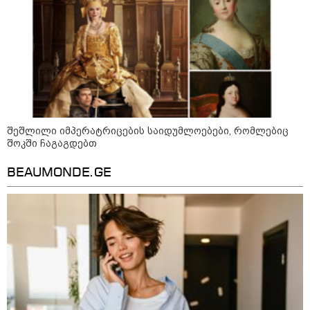
სიკვდილი - ისეთი ხმა აქვს,
თითქოს ეხვეწება, ცუდად არის"
- 12 წლის წინ გაუჩინარებული
ბიჭის დედა გავრცელებულ
ვიდეოზე პირველ კომენტარს
აკეთებს
კატეგორიის ყველა სიახლე
შეშლილი იმპერატრიცების საიდუმლოებები, რომლებიც
შოკში ჩაგაგდებთ
BEAUMONDE.GE
პაატა ზაქარეიშვილის მწვავე
პასუხი გიორგი ბარამიძის
სკანდალურ განცხადებაზე -
"ყველაფერი დეტალურად ვიცი...
კამანში მოკლული ქართველები მე
გადმოვასვენე... ბარამიძე კი
ტყუის"
აგვისტოს ომში, გორში
საბრძოლო ნათლობა მიღებული
რუსული „ისკანდერი“ დღეს კიევის
მთავარ კოშმარად იქცა