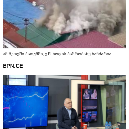
ამ წუთეში ბათუმში, ე.წ. ხოფის ბაზრობაზე ხანძარია
BPN.GE
15:42 / 07-08-2026
"საიდან იცის, მან სინამდვილეში რა
ხდებოდა... აფხაზეთის ომში თუ არ
ვცდები სამჯერ არის ნამყოფი, არც
ერთხელ 10 დღეს არ ცდებოდა" - გია
ყარყარაშვილი გიორგი ბარამიძის