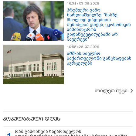
16:31 / 03-08-2026
პრემიერი ვანო
ზარდიაშვილზე: "მასზე
მხოლოდ დადებითი
შემიძლია ვთქვა, ეკონომიკის
სამინისტროს
გადაწყვეტილებაში არ
ჩავერევი"
10:58 / 28-07-2026
აშშ-ის საელჩო
საქართველოში განცხადებას
ავრცელებს
13:27 / 07-08-2026
"სტუმართმოყვარე ხალხი ვართ - რუსს, ყაზახს,
უკრაინელს, შვეიცარიელს, იტალიელს, ამერიკელს,
შეუძლია ჩამოვიდეს, დახარჯოს ფული... არავინ
შეზღუდული არაა" - კალაძე
იხილეთ მეტი
11:22 / 07-08-2026
ანჯელინა ჯოლის ძმა ცოლს
პოპულარული დღეს
დაშორდა და აღიარა, რომ გეია
- "ბავშვობაში გიჟურად
მიყვარდა დისნეის პრინცესები"
რამ გამოიწვია საქართველოს