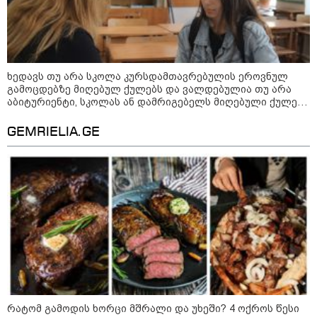
ხედავს თუ არა სკოლა კურსდამთავრებულის ეროვნულ
გამოცდებზე მიღებულ ქულებს და ვალდებულია თუ არა
აბიტურიენტი, სკოლას ან დამრიგებელს მიღებული ქულები
გაუზიაროს
GEMRIELIA.GE
09:00 / 07-08-2026
18 წელი აგვისტოს ომიდან - ტრაგიკული
მოვლენების ქრონოლოგია, რომელიც
შესაძლოა, აღარ გვახსოვს
რატომ გამოდის ხორცი მშრალი და უხეში? 4 ოქროს წესი