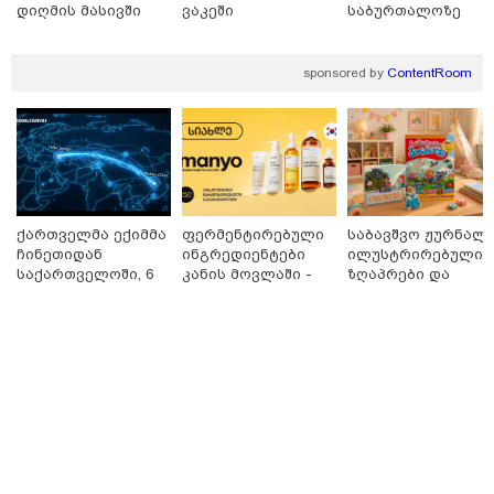
დიღმის მასივში
ვაკეში
საბურთალოზე
12:50 / 07-08-2026
დაიწყო გამოძიება გიორგი ბარამიძის მიერ ტყვეთა
sponsored by
ContentRoom
გაცვლის პროცესის შესახებ გაკეთებულ
განცხადებასთან დაკავშირებით - პროკურატურის
განცხადება
ქართველმა ექიმმა
ფერმენტირებული
საბავშვო ჟურნალი
ჩინეთიდან
ინგრედიენტები
ილუსტრირებული
საქართველოში, 6
კანის მოვლაში -
ზღაპრები და
000 კილომეტრის
კორეული
მაგნიტური
დაშორებით,
ინოვაციური
სათამაშო 9.90
ტელერობოტული
ბრენდი Manyo
ლარად - "საბავშვ
ოპერაცია ჩაატარა
საქართველოშია
კარუსელში"
- ისტორია
ზღაპრების სერია
დაწერილია
დაიწყო
13:24 / 07-08-2026
ევროპაში საწვავის ფასები მკვეთრად შეიცვალა -
რომელ ქვეყნებშია ბენზინი ყველაზე ძვირი და