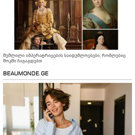
შეშლილი იმპერატრიცების საიდუმლოებები, რომლებიც
შოკში ჩაგაგდებთ
BEAUMONDE.GE
09:52 / 07-08-2026
"რაკეტები ჩვენც გვჭირდება" - დონალდ
ტრამპი უკრაინისთვის Patriot-ის
რაკეტების გაგზავნაზე