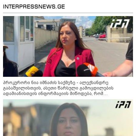
INTERPRESSNEWS.GE
პროკურორი ნია იმნაძის საქმეზე - ალექსანდრე
გაბაშვილისთვის, ასეთი წარსული გამოცდილების
13:24 / 07-08-2026
ადამიანისთვის ინფორმაციის მიწოდება, რომ
მასწავლებელი სექსუალურად ავიწროებდა,
"საქართველოსთვის თქვენზე ნაკლები
ფაქტობრივად, წაქეზება იყო
მებრძოლის დედა ვატირე!" - რას ამბობს
გიორგი ბარამიძე პროკურატურის
განცხადების შემდეგ