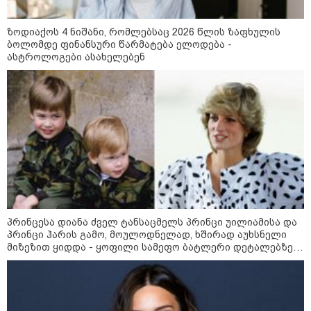
13:24 / 07-08-2026
ზოდიაქოს 4 ნიშანი, რომლებსაც 2026 წლის ზაფხულის
ევროპაში საწვავის ფასები
ბოლომდე ფინანსური წარმატება ელოდება -
მკვეთრად შეიცვალა - რომელ
ასტროლოგები ასახელებენ
ქვეყნებშია ბენზინი ყველაზე
ძვირი და ყველაზე იაფი
09:05 / 07-08-2026
მკვლელობა პირდაპირ ეთერში:
ცნობილ "ტიკტოკერს" ლაივის
დროს ესროლეს, ის ადგილზე
გარდაიცვალა - რას ამბობს
მომხდარზე მექსიკის პოლიცია
პრინცესა დიანა ძველ ტანსაცმელს პრინცი უილიამისა და
23:15 / 06-08-2026
პრინცი ჰარის გამო, მოულოდნელად, ხშირად აუხსნელი
“არ მინდა, ბაიდენივით
მიზეზით ყიდდა - ყოფილი სამეფო ბატლერი დეტალებზე
სცენიდან გადავარდეს“ -
საკუთარ წიგნში საუბრობს
დონალდ ტრამპის სიტყვით
გამოსვლისას დამსწრეები
სახალისო შემთხვევის მოწმენი
გახდნენ