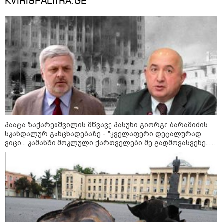
KVIRISPALITRA.GE
13:27 / 07-08-2026
"სტუმართმოყვარე ხალხი ვართ
- რუსს, ყაზახს, უკრაინელს,
შვეიცარიელს, იტალიელს,
ამერიკელს, შეუძლია
ჩამოვიდეს, დახარჯოს ფული...
არავინ შეზღუდული არაა" -
კალაძე
კატეგორიის ყველა სიახლე
პაატა ზაქარეიშვილის მწვავე პასუხი გიორგი ბარამიძის
სკანდალურ განცხადებაზე - "ყველაფერი დეტალურად
ვიცი... კამანში მოკლული ქართველები მე გადმოვასვენე...
„რიკოთის მსგავსი რთული
ბარამიძე კი ტყუის"
საინჟინრო ობიექტების მოვლა-
პატრონობა განსაკუთრებულ
პასუხისმგებლობას მოითხოვს“-
რატომ გახდა საჭირო გზების
მოვლა-პატრონობისთვის
სახელმწიფო კომპანიის შექმნა
„რუსთაველზე მდებარე
სასტუმროები 40-50%-იან