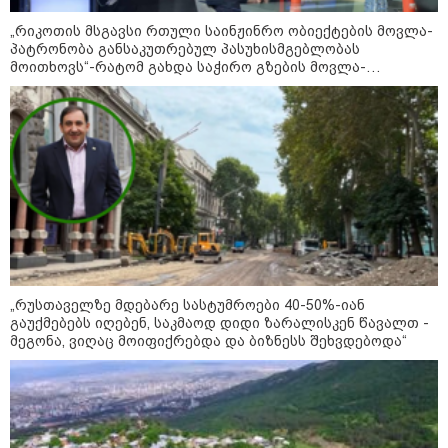
განცხადებაზე
„რიკოთის მსგავსი რთული საინჟინრო ობიექტების მოვლა-
პატრონობა განსაკუთრებულ პასუხისმგებლობას
10:58 / 06-08-2026
მოითხოვს“-რატომ გახდა საჭირო გზების მოვლა-
"დადგება დრო და თქვენი
პატრონობისთვის სახელმწიფო კომპანიის შექმნა
დღევანდელი "პოსტაობა"
საკუთარ თავთან
შეგარცხვენთ... თქვენი
შეცდომა არის დანაშაულის
ტოლფასი" - ეკა კუპატაძე ნანუკა
ჟორჟოლიანს
09:33 / 05-08-2026
"მამის მიერ ცოტნესთვის
დატოვებულ სახლში
თვითნებურად ცხოვრობს
ადამიანი, რომელიც ზვიადის
ანდერძში ერთი სიტყვითაც კი
„რუსთაველზე მდებარე სასტუმროები 40-50%-იან
არ არის მოხსენიებული" - ანა
გაუქმებებს იღებენ, საკმაოდ დიდი ზარალისკენ წავალთ -
ჯაბაური
მეგონა, ვიღაც მოიფიქრებდა და ბიზნესს შეხვდებოდა“
09:32 / 05-08-2026
"4 დღე უწყლოდ და უპუროდ
გაატარეს, მათ სიცოცხლე
დავუბრუნეთ" - ქართველი
მეზღვაური წერს, რომ 36
მიგრანტი, მათ შორის, ორსული