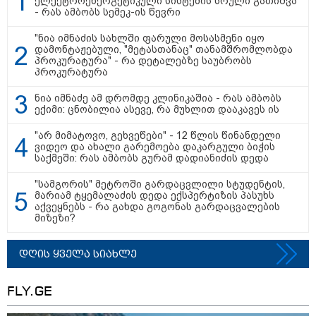
ელექტროენერგეტიკული სისტემის სრული გათიშვა
- რას ამბობს სემეკ-ის წევრი
"ნია იმნაძის სახლში ფარული მოსასმენი იყო
09:50 / 07-08-2026
დამონტაჟებული, "მეტასთანაც" თანამშრომლობდა
გამოქვეყნდა SpaceX-ის
პროკურატურა" - რა დეტალებზე საუბრობს
რაკეტის ფრაგმენტის
პროკურატურა
მთვარესთან შეჯახების
ამსახველი კადრები -
ნია იმნაძე ამ დრომდე კლინიკაშია - რას ამბობს
ორბიტალურმა აპარატმა
ექიმი: ცნობილია ასევე, რა მუხლით დააკავეს ის
მთვარის ზედაპირი შეჯახებამდე
და შეჯახების შემდეგ გადაიღო
"არ მიმატოვო, გეხვეწები" - 12 წლის წინანდელი
ვიდეო და ახალი გარემოება დაკარგული ბიჭის
10:45 / 07-08-2026
საქმეში: რას ამბობს გურამ დადიანიძის დედა
"აშშ კვლავაც ღრმად
შეშფოთებულია რუსეთის მიერ
საქართველოს ტერიტორიის
"სამგორის" მეტროში გარდაცვლილი სტუდენტის,
განგრძობადი ოკუპაციით" -
მარიამ ტყემალაძის დედა ექსპერტიზის პასუხს
აშშ-ის საელჩო
აქვეყნებს - რა გახდა გოგონას გარდაცვალების
მიზეზი?
17:12 / 07-08-2026
დღის ყველა სიახლე
ორთოდონტია – რატომ უნდა
უმკურნალოთ თანკბილვის
დარღვევებს დროულად?
FLY.GE