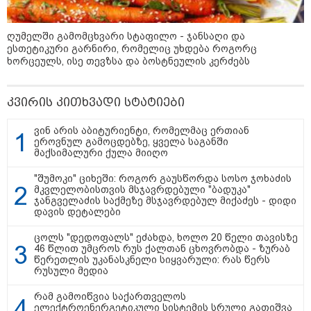
აქვეყნებს
17:01 / 07-08-2026
დედა, რომელიც მდინარე
ხობისწყალში შვილის
ღუმელში გამომცხვარი სტაფილო - ჯანსაღი და
გადასარჩენად შევიდა,
მაშველებმა გარდაცვლილი
ესთეტიკური გარნირი, რომელიც უხდება როგორც
იპოვეს
ხორცეულს, ისე თევზსა და ბოსტნეულის კერძებს
კვირის კითხვადი სტატიები
კატეგორიის ყველა სიახლე
ვინ არის აბიტურიენტი, რომელმაც ერთიან
ეროვნულ გამოცდებზე, ყველა საგანში
მაქსიმალური ქულა მიიღო
"შუმოკი" ციხეში: როგორ გაუსწორდა სოსო ჯოხაძის
მკვლელობისთვის მსჯავრდებული "ბადუკა"
ჯანგველაძის საქმეზე მსჯავრდებულ მიქაძეს - დიდი
პაატა ზაქარეიშვილის მწვავე
დავის დეტალები
პასუხი გიორგი ბარამიძის
სკანდალურ განცხადებაზე -
ცოლს "დედოფალს" ეძახდა, ხოლო 20 წელი თავისზე
"ყველაფერი დეტალურად ვიცი...
46 წლით უმცროს რუს ქალთან ცხოვრობდა - ზურაბ
კამანში მოკლული ქართველები მე
წერეთლის უკანასკნელი სიყვარული: რას წერს
გადმოვასვენე... ბარამიძე კი
რუსული მედია
ტყუის"
აგვისტოს ომში, გორში
საბრძოლო ნათლობა მიღებული
რამ გამოიწვია საქართველოს
რუსული „ისკანდერი“ დღეს კიევის
ელექტროენერგეტიკული სისტემის სრული გათიშვა