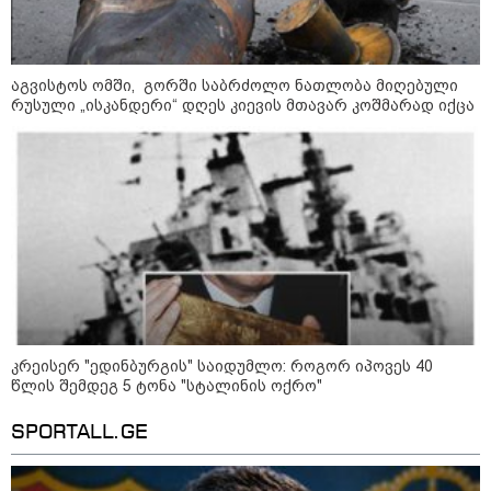
გაუქმებებს იღებენ, საკმაოდ დიდი
ზარალისკენ წავალთ - მეგონა,
ვიღაც მოიფიქრებდა და ბიზნესს
შეხვდებოდა“
აგვისტოს ომში, გორში საბრძოლო ნათლობა მიღებული
„ფასები 2-3 წელში გაორმაგდება“
რუსული „ისკანდერი“ დღეს კიევის მთავარ კოშმარად იქცა
- ლოკაციები თბილისის
შემოგარენში, სადაც შესაძლოა,
მიწები გაძვირდეს
სამართალი
კრეისერ "ედინბურგის" საიდუმლო: როგორ იპოვეს 40
წლის შემდეგ 5 ტონა "სტალინის ოქრო"
SPORTALL.GE