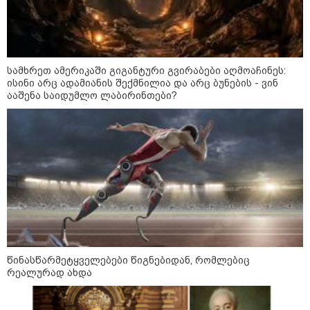
აგვისტო აგარაკზე: ეს 5 საქმე
უნდა მოასწროთ შემოდგომის
დადგომამდე
სამხრეთ ამერიკაში გიგანტური გვირაბები აღმოაჩინეს:
ისინი არც ადამიანის შექმნილია და არც ბუნების - ვინ
ფული ამ ზოდიაქოს ნიშნების
ააშენა საიდუმლო ლაბირინთები?
ხელში აღმოჩნდება: ვინ
გამდიდრდება?
როგორ ჩავიცვათ 40 წლის
შემდეგ: მილიონერების
სტილისტის 8 ოქროს წესი და
აუცილებელი სამოსი
წინასწარმეტყველებები წიგნებიდან, რომლებიც
რეალურად ახდა
მსოფლიო