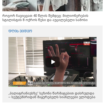
დაკარგული 17 წლის ბიჭის დედა
ვიდეოკადრებზე, სადაც შვილის
განწირული ვედრების ხმა
ამოიცნო
როგორ ჩავიცვათ 40 წლის შემდეგ: მილიონერების
სტილისტის 8 ოქროს წესი და აუცილებელი სამოსი
ამ წუთეში ბათუმში, ე.წ. ხოფის
ბაზრობაზე ხანძარია
დღის ვიდეო
"- გათა***ბულო, წადი და დაწერე
განცხადება თუ დანაშაულს
ჩავდივარ...- მემუქრები?" -
სოციალურ ქსელში სკანდალური
კადრები ვრცელდება
პოლიტიკა
„პალიტრანიუსზე“ სეზონი წარმატებით დასრულდა
– სექტემბრიდან მაყურებელს სიახლეები ელოდება