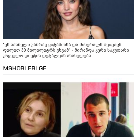
10:52 / 06-08-2026
ვაშინგტონს რაკეტების
დეფიციტი აქვს? - მედიის
ცნობით, დონალდ ტრამპი პიტ
ჰეგსეთს დაუპირისპირდა:
დეტალები
"ეს სასმელი უამრავ ვიტამინსა და მინერალს შეიცავს.
დილით 30 მილილიტრს ვსვამ" - მირანდა კერი საკუთარი
კატეგორიის ყველა სიახლე
უჩვეულო დიეტის დეტალებს ასახელებს
MSHOBLEBI.GE
პროკურორი ნია იმნაძის საქმეზე -
ალექსანდრე გაბაშვილისთვის,
ასეთი წარსული გამოცდილების
ადამიანისთვის ინფორმაციის
მიწოდება, რომ მასწავლებელი
სექსუალურად ავიწროებდა,
ფაქტობრივად, წაქეზება იყო
პროკურორი - მოვიპოვეთ ფარული