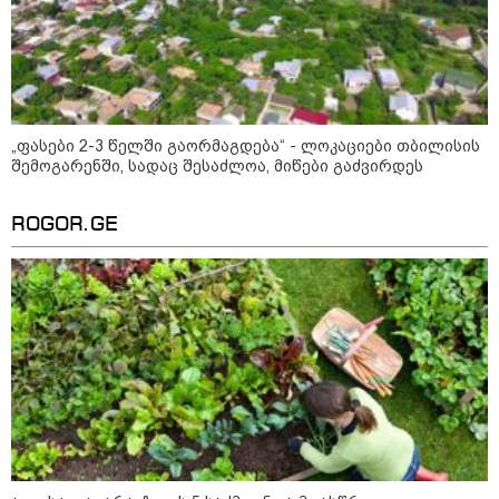
გოგონა გადაარჩინა
12:20 / 04-08-2026
"როცა კანონიკიდან
გამომდინარე, მართებულად
მიგვაჩნია, რომ ადამიანის
გასვენება ტაძრიდან არ მოხდეს,
„ფასები 2-3 წელში გაორმაგდება“ - ლოკაციები თბილისის
ეს მგლოვიარეს ისეთი
შემოგარენში, სადაც შესაძლოა, მიწები გაძვირდეს
სიყვარულითა უნდა ავუხსნათ,
რომ შფოთვა არ დაიბადოს" -
დედა სიდონია
ROGOR.GE
კატეგორიის ყველა სიახლე
მკითხველის რჩევით