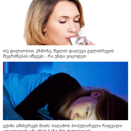
თუ დილაობით, უზმოზე, წყლის დალევა გულისრევის
შეგრძნებას იწვევს - რა უნდა ვიცოდეთ
10:52 / 06-08-2026
ვაშინგტონს რაკეტების დეფიციტი აქვს? -
მედიის ცნობით, დონალდ ტრამპი პიტ
ჰეგსეთს დაუპირისპირდა: დეტალები
23:45 / 05-08-2026
ტრაგედია შოტლანდიაში - 35
წლის მამას 9 წლის
ექიმი ამსხვრევს მითს: საღამოს პოპულარული რიტუალი
ქალიშვილის მკვლელობაში
ყოველთვის არ არის საზიანო ძილისთვის