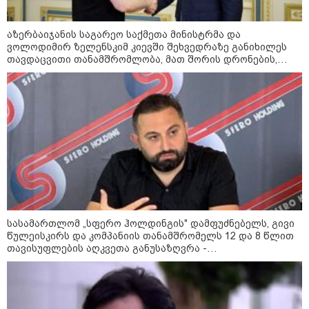
ამოქმედდეს - მიზანი საჰაერო
მოგზაურობაზე დამოკიდებულების
შემცირებაა
აზერბაიჯანის საგარეო საქმეთა მინისტრმა და
ვოლოდიმირ ზელენსკიმ კიევში შეხვედრაზე განიხილეს
რა მანძილზე აფიქსირებს კამერა
თავდაცვითი თანამშრომლობა, მათ შორის დრონების,
გზებზე მანქანის სიჩქარეს -
ენერგეტიკის, ნავთობისა და გაზის სფეროში
მითები ფოტორადარებზე
პოლიტიკა
სასამართლომ „სფერო ჰოლდინგის" დამფუძნებელს, გივი
წულეისკირს და კომპანიის თანამშრომელს 12 და 8 წლით
თავისუფლების აღკვეთა განუსაზღვრა -
მსჯავრდადებულებს დაზარალებულებისთვის
კომპენსაციის გადახდის ვალდებულება დაეკისრათ