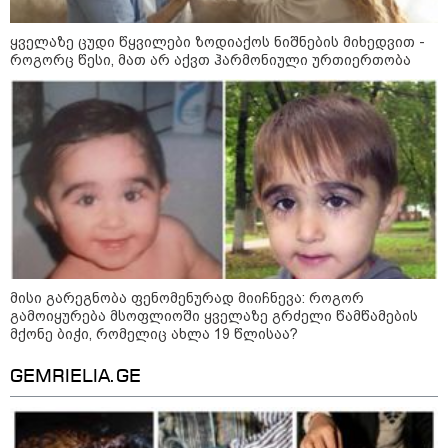
ყველაზე ცუდი წყვილები ზოდიაქოს ნიშნების მიხედვით -
კატეგორიის ყველა სიახლე
როგორც წესი, მათ არ აქვთ ჰარმონიული ურთიერთობა
რატომ ჩაბნელდა საქართველო
მესამედ: საბოტაჟი, ტექნიკური
ხარვეზი თუ
არაპროფესიონალიზმი?! -
სანდრო თვალჭრელიძის ანალიზი
მისი გარეგნობა ფენომენურად მიიჩნევა: როგორ
ჩაკეტილი „პოლიტიკური
გამოიყურება მსოფლიოში ყველაზე გრძელი წამწამების
სამკუთხედი“ - კულუარული
მქონე ბიჭი, რომელიც ახლა 19 წლისაა?
თამაშები, რომლებიც დიდი
სისხლის ფასად ჯდება
GEMRIELIA.GE
„ოქტომბრისთვის საქართველოს
არჩევანის გაკეთება მოუწევს...