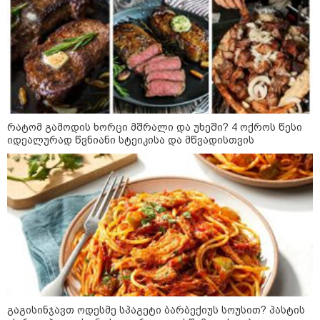
„ორ სკამზე ჯდომის“
შესაძლებლობა შეიძლება
დასრულდეს“ - მირიან
მირიანაშვილის ანალიზი
ჯარისკაცი, რომელიც 29 წელი
იბრძოდა, რადგან ომის
დამთავრების არ სჯეროდა...
რატომ გამოდის ხორცი მშრალი და უხეში? 4 ოქროს წესი
იდეალურად წვნიანი სტეიკისა და მწვადისთვის
მეცნიერება
გაგისინჯავთ ოდესმე სპაგეტი ბარბექიუს სოუსით? პასტის