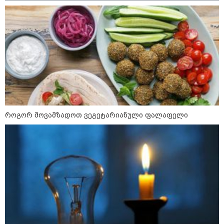
როგორ მოვამზადოთ ვეგეტარიანული ფალაფელი
10:58 / 06-08-2026
"დადგება დრო და თქვენი დღევანდელი
"პოსტაობა" საკუთარ თავთან
შეგარცხვენთ... თქვენი შეცდომა არის
დანაშაულის ტოლფასი" - ეკა კუპატაძე
ნანუკა ჟორჟოლიანს