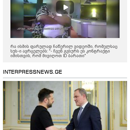
16:02 / 03-08-2026
"15 წლის წინ ჩადენილი
დანაშაული, 5-ჯერ შეცვლილი
მოსამართლე, 4-ჯერ თავიდან
დაწყებული საქმე... მადლობა
პროკურატურას, მათ გარეშე ეს
შედეგი არ დადგებოდა" - ქეთა
ხარძიანი
კატეგორიის ყველა სიახლე
რა ისმის ფარულად ჩაწერილ ვიდეოში, რომელსაც
სუს-ი ავრცელებს: "- ჩვენ გვსურს ეს კონტრაქტი
იმისთვის, რომ მივიღოთ ID ბარათი"
INTERPRESSNEWS.GE
„არ ვართ დაზღვეული, რომ ეს არ
იქნება გამოყენებული სხვადასხვა
ნიშნით ადამიანის
დისკრიმინაციისთვის -
განათლების სისტემა დიდი
უფსკრულისკენ მიდის“
შოტლანდიიდან ევროპის
კონტინენტურ ნაწილში შესაძლოა,
საძილე მატარებლები