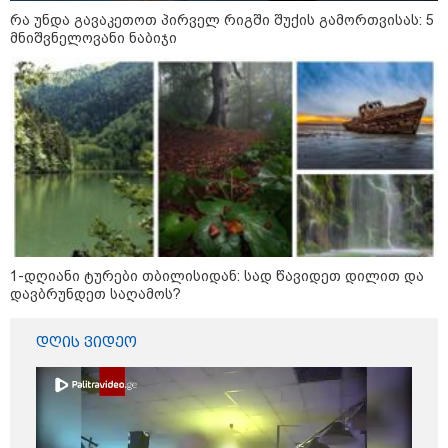
09:33 / 05-08-2026
რა უნდა გავაკეთოთ პირველ რიგში შუქის გამორთვისას: 5
"მამის მიერ ცოტნესთვის
მნიშვნელოვანი ნაბიჯი
დატოვებულ სახლში
თვითნებურად ცხოვრობს
ადამიანი, რომელიც ზვიადის
ანდერძში ერთი სიტყვითაც კი
არ არის მოხსენიებული" - ანა
ჯაბაური
09:32 / 05-08-2026
"4 დღე უწყლოდ და უპუროდ
გაატარეს, მათ სიცოცხლე
დავუბრუნეთ" - ქართველი
მეზღვაური წერს, რომ 36
მიგრანტი, მათ შორის, ორსული
გოგონა გადაარჩინა
1-დღიანი ტურები თბილისიდან: სად წავიდეთ დილით და
დავბრუნდეთ საღამოს?
12:20 / 04-08-2026
"როცა კანონიკიდან
გამომდინარე, მართებულად
დღის ვიდეო
მიგვაჩნია, რომ ადამიანის
გასვენება ტაძრიდან არ მოხდეს,
ეს მგლოვიარეს ისეთი
სიყვარულითა უნდა ავუხსნათ,
რომ შფოთვა არ დაიბადოს" -
დედა სიდონია