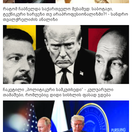
"დღეს ვიმგზავრეთ
მატარებლით, რომელიც ახალი
რატომ ჩაბნელდა საქართველო მესამედ: საბოტაჟი,
სიჩქარით მოძრაობს, მანამდე
ტექნიკური ხარვეზი თუ არაპროფესიონალიზმი?! - სანდრო
ბათუმამდე მგზავრობის დრო
თვალჭრელიძის ანალიზი
იყო 5,5 საათი და ახლა არის 4
საათამდე შემცირებული" -
ირაკლი კობახიძე
15:17 / 06-08-2026
შემოსავლების სამსახურში
აზერბაიჯანული მედიის მიერ
გავრცელებულ ინფორმაციას
პასუხობენ
13:39 / 06-08-2026
ბაქომ საქართველოს საგარეო
ჩაკეტილი „პოლიტიკური სამკუთხედი“ - კულუარული
უწყებას დიპლომატური ნოტა
თამაშები, რომლებიც დიდი სისხლის ფასად ჯდება
გაუგზავნა - მიზეზი
აზერბაიჯანული სანომრე ნიშნის
მქონე სატვირთოების
საზღვარზე შეფერხებაა:
დეტალები
კატეგორიის ყველა სიახლე