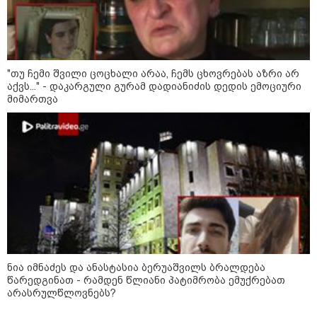
15:54 / 06-08-2026
"ბრალი არის აბურდული -
სამწუხაროა, რომ სრულიად
უდანაშაულო ბავშვის ცხოვრება
დაანგრიეს"- გიგა ავალიანის
"თუ ჩემი შვილი ცოცხალი არაა, ჩემს ცხოვრებას აზრი არ
საქმეზე დაკავებული ანასტასია
ბერუაშვილის ადვოკატი
აქვს..." - დაკარგული გურამ დადიანიძის დედის ემოციური
მიმართვა
კატეგორიის ყველა სიახლე
მკითხველის რჩევით
ნია იმნაძეს და ანასტასია ბერუაშვილს ბრალდება
წარედგინათ - რამდენ წლიანი პატიმრობა ემუქრებათ
არასრულწლოვნებს?