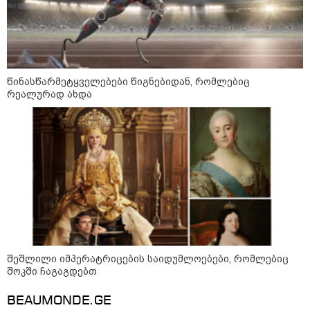
სამსახურის თანამშრომლებმა
ნაგვის მანქანაში იპოვეს
კატეგორიის ყველა სიახლე
წინასწარმეტყველებები წიგნებიდან, რომლებიც
რეალურად ახდა
აზერბაიჯანის საგარეო საქმეთა
მინისტრმა და ვოლოდიმირ
ზელენსკიმ კიევში შეხვედრაზე
განიხილეს თავდაცვითი
თანამშრომლობა, მათ შორის
დრონების, ენერგეტიკის,
ნავთობისა და გაზის სფეროში
სასამართლომ „სფერო
ჰოლდინგის" დამფუძნებელს, გივი
წულეისკირს და კომპანიის
შეშლილი იმპერატრიცების საიდუმლოებები, რომლებიც
თანამშრომელს 12 და 8 წლით
შოკში ჩაგაგდებთ
თავისუფლების აღკვეთა
განუსაზღვრა -
მსჯავრდადებულებს
BEAUMONDE.GE
ადვოკატის განცხადებით, მისთვის