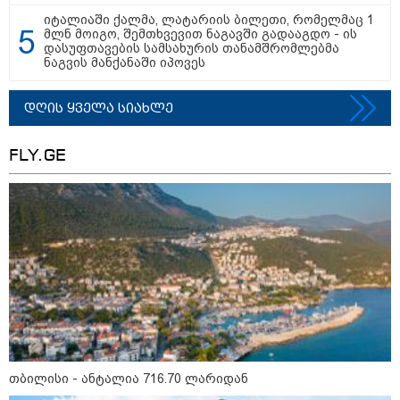
იტალიაში ქალმა, ლატარიის ბილეთი, რომელმაც 1
მლნ მოიგო, შემთხვევით ნაგავში გადააგდო - ის
დასუფთავების სამსახურის თანამშრომლებმა
მნიშვნელოვანი ინფორმაცია
ნაგვის მანქანაში იპოვეს
დღის ყველა სიახლე
FLY.GE
11:13 / 05-08-2026
Hisense წარმოგიდგენთ გზავნილს "ინოვაციები
უკეთესი ცხოვრებისათვის" FIFA-ს 2026 წლის
მსოფლიო ჩემპიონატზე™
სამართალი
თბილისი - ანტალია 716.70 ლარიდან