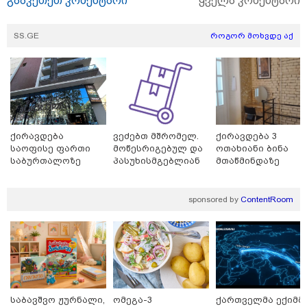
გააკეთეთ კომენტარი
ყველა კომენტარი
SS.GE
როგორ მოხვდე აქ
11:08 / 06-08-2026
"დააკავეს არასრულწლოვანი, რომელმაც
სოცქსელებიდან ჩამოტვირთულ არასრულწლოვანთა
ფოტოები დაამონტაჟა, მიანიჭა პორნოგრაფიული
ქირავდება
ვეძებთ მშრომელ.
ქირავდება 3
იერსახე და გაავრცელა" - შსს
საოფისე ფართი
მოწესრიგებულ და
ოთახიანი ბინა
საბურთალოზე
პასუხისმგებლიან
მთაწმინდაზე
თანამშრომელს.
sponsored by
ContentRoom
საბავშვო ჟურნალი,
ომეგა-3
ქართველმა ექიმმ