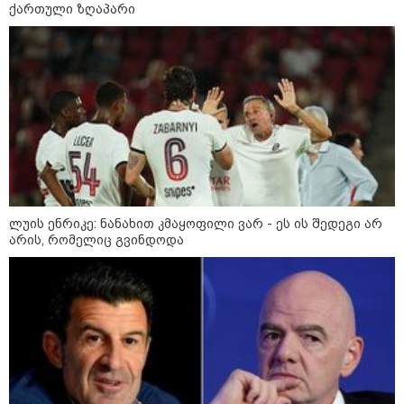
ქართული ზღაპარი
დღის ზოგადი
6
ასტროლოგიური
პროგნოზი
აგვისტო
მოიმატებს მოტივაცია და აქტიური მოქმედების სურვილი.
კარგი დროა იმ საქმეების წამოსაწყებად, რომლებიც დიდ
ძალისხმევასა და ინიციატივას მოითხოვს. თავდაჯერებულობა
და პოზიტიური განწყობა დაგეხმარებათ, რომ დასახულ
მიზნებს ეტაპობრივად მიაღწიოთ.
ლუის ენრიკე: ნანახით კმაყოფილი ვარ - ეს ის შედეგი არ
არის, რომელიც გვინდოდა
როგორ მოვამზადოთ
ვეგეტარიანული ფალაფელი