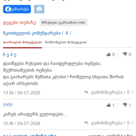
გაზიარება
ტეგები თემაზე:
#რუსეთ-უკრაინის ომი
მკითხველის კომენტარები /
4
/
თარიღის მიხედვით
მოწონების მიხედვით
ჩ ე პ ე
0
0
დაიწვება რუსეთი და ჩაიფერფლება ოცნება,
მექრთამეების ოცნება.
15:49 / 06-08-2026
და გაიხარებს მუშათა კლასი.! რომელიც სხვათა შორის
შეიძინე ალდაგის სამოგზაურო დაზღვევა და მიიღე
აღარ არსებობს.
გაორმაგებული ინტერნეტი
გამოხმაურება /
0
/
13:36 / 09-07-2026
????
1
1
კარგს არაფერს ველოდები....
გამოხმაურება /
0
/
12:46 / 04-07-2026