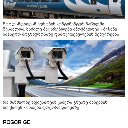
ნია იმნაძეს და ანასტასია
ბერუაშვილს ბრალდება
შოტლანდიიდან ევროპის კონტინენტურ ნაწილში
წარედგინათ - რამდენ წლიანი
შესაძლოა, საძილე მატარებლები ამოქმედდეს - მიზანი
პატიმრობა ემუქრებათ
საჰაერო მოგზაურობაზე დამოკიდებულების შემცირებაა
არასრულწლოვნებს?
რა გახდა “სამგორის” მეტროში
სტუდენტის გარდაცვალების
მიზეზი - ცნობილია ექსპერტიზის
პასუხი
Faceამბები
რა მანძილზე აფიქსირებს კამერა გზებზე მანქანის
სიჩქარეს - მითები ფოტორადარებზე
ROGOR.GE