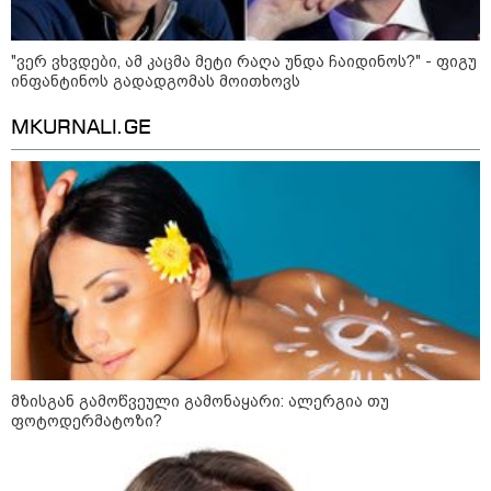
რა უნდა გავაკეთოთ პირველ
რიგში შუქის გამორთვისას: 5
"ვერ ვხვდები, ამ კაცმა მეტი რაღა უნდა ჩაიდინოს?" - ფიგუ
მნიშვნელოვანი ნაბიჯი
ინფანტინოს გადადგომას მოითხოვს
MKURNALI.GE
1-დღიანი ტურები თბილისიდან:
სად წავიდეთ დილით და
დავბრუნდეთ საღამოს?
მსოფლიო
მზისგან გამოწვეული გამონაყარი: ალერგია თუ
ფოტოდერმატოზი?