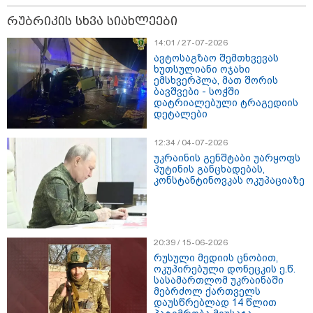
"საჩუქარი" და ჩაშლილი
რუბრიკის სხვა სიახლეები
წვეულება: ახალი დეტალები
14:01 / 27-07-2026
12:56 / 06-08-2026
70 წელზე მეტი ხნის შემდეგ
ავტოსაგზაო შემთხვევას
პირველად, ყაზახეთში ვეფხვი
ხუთსულიანი ოჯახი
ველურ ბუნებაში გაუშვეს -
ემსხვერპლა, მათ შორის
ქვეყნდება კადრები
ბავშვები - სოჭში
დატრიალებული ტრაგედიის
დეტალები
12:34 / 04-07-2026
14:09 / 06-08-2026
უკრაინის გენშტაბი უარყოფს
დამტკიცდა საგზაო
პუტინის განცხადებას,
უსაფრთხოების ეროვნული
კონსტანტინოვკას ოკუპაციაზე
სტრატეგია, რომელიც საგზაო
შემთხვევების შედეგად
დაშავებულთა და დაღუპულთა
რაოდენობის 25%-ით
შემცირებას ითვალისწინებს -
რას მოიცავს ის?
20:39 / 15-06-2026
რუსული მედიის ცნობით,
ოკუპირებული დონეცკის ე.წ.
სასამართლომ უკრაინაში
მებრძოლ ქართველს
თბილისი - ანტალია 716.70
დაუსწრებლად 14 წლით
ლარიდან