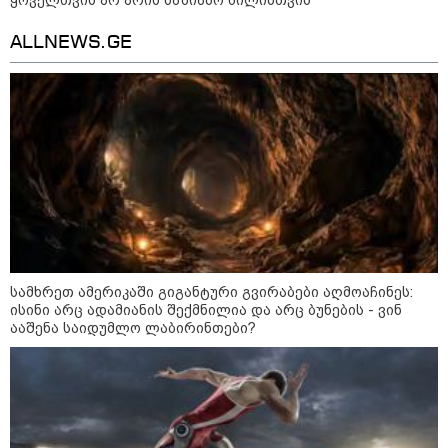
ედება ბრალი
ALLNEWS.GE
14:08 / 05-08-2026
ლაიფციგის აეროპორტში
უკრაინულ თვითმფრინავთან
ახლოს ასაფეთქებელი
მოწყობილობით აღჭურვილი
დრონი აღმოაჩინეს - რას წერს
მედია
13:22 / 05-08-2026
საფრანგეთის სოფელში ტყის
ხანძრის შემდეგ მეორე
მსოფლიო ომის დროინდელი
სამხრეთ ამერიკაში გიგანტური გვირაბები აღმოაჩინეს:
ასობით ჭურვი აღმოაჩინეს -
ისინი არც ადამიანის შექმნილია და არც ბუნების - ვინ
"რიგრიგობით
ფეთქდებოდნენ..."
ააშენა საიდუმლო ლაბირინთები?
12:38 / 05-08-2026
იტალიაში ქალმა, ლატარიის
ბილეთი, რომელმაც 1 მლნ
მოიგო, შემთხვევით ნაგავში
გადააგდო - ის დასუფთავების