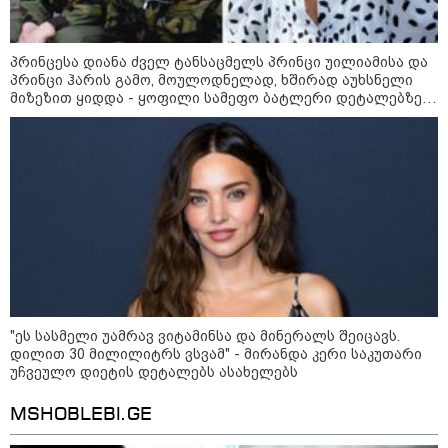
პრინცესა დიანა ძველ ტანსაცმელს პრინცი უილიამისა და
პრინცი ჰარის გამო, მოულოდნელად, ხშირად აუხსნელი
მიზეზით ყიდდა - ყოფილი სამეფო ბატლერი დეტალებზე
საკუთარ წიგნში საუბრობს
21:03 / 05-08-2026
რამ გამოიწვია საქართველოს
ელექტროენერგეტიკული სისტემის სრული
გათიშვა - რას ამბობს სემეკ-ის წევრი
"ეს სასმელი უამრავ ვიტამინსა და მინერალს შეიცავს.
დილით 30 მილილიტრს ვსვამ" - მირანდა კერი საკუთარი
21:38 / 06-08-2026
უჩვეულო დიეტის დეტალებს ასახელებს
"ჩვენთვის ეს ეგზოტიკაა, ჩვენს
სტუმრებს ასე ვუხსნით - ბევრი
სანთელი, ეგზოტიკა და
MSHOBLEBI.GE
რომანტიკული საღამოები" -
შალვა ალავერდაშვილი