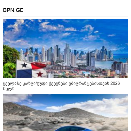
დღის ზოგადი
BPN.GE
7
ასტროლოგიური
პროგნოზი
აგვისტო
ეს დღე გამოირჩევა სტაბილური და მშვიდი ენერგიით. კარგი
პერიოდია დაწყებული საქმეების ბოლომდე მოსაყვანად,
ფინანსური საკითხების გადასამოწმებლად და სამუშაო
სივრცის მოწესრიგებისთვის. თანმიმდევრული მოქმედება და
პრაქტიკული მიდგომა სასურველ შედეგს უდანაკარგოდ
მოგიტანთ.
ყველაზე კარგი/ცუდი ქვეყნები ემიგრანტებისთვის 2026
წელს
როგორ მოვამზადოთ
ვეგეტარიანული ფალაფელი