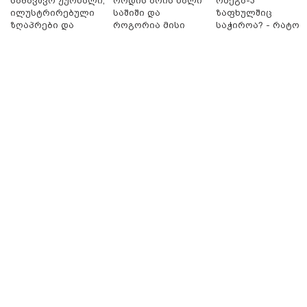
საბავშვო ჟურნალი,
როდის არის ხალი
ომეგა-3
ილუსტრირებული
საშიში და
ზაფხულშიც
ზღაპრები და
როგორია მისი
საჭიროა? - რატომ
მაგნიტური
მოშორების
არ უნდა ვთქვათ
სათამაშო 9.90
მარტივი და
უარი თევზზე ცხელ
ლარად - "საბავშვო
უსაფრთხო გზები
დღეებში
კარუსელში"
ზღაპრების სერია
დაიწყო
10:58 / 06-08-2026
"დადგება დრო და თქვენი დღევანდელი
"პოსტაობა" საკუთარ თავთან
შეგარცხვენთ... თქვენი შეცდომა არის
დანაშაულის ტოლფასი" - ეკა კუპატაძე
ნანუკა ჟორჟოლიანს