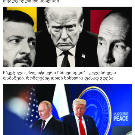
თვალჭრელიძის ანალიზი
დაკავშირებით ერთობლივ
განცხადებას ავრცელებენ
22:35 / 06-08-2026
"კიდევ ერთხელ მოვუწოდებ
საქართველოს მთავრობას, მისი
დაუყოვნებლივი და უპირობო
გათავისუფლებისკენ" - რას
წერს ეუთო-ს წარმომადგენელი
მზია ამაღლობელზე?
21:38 / 06-08-2026
ჩაკეტილი „პოლიტიკური სამკუთხედი“ - კულუარული
"ჩვენთვის ეს ეგზოტიკაა, ჩვენს
თამაშები, რომლებიც დიდი სისხლის ფასად ჯდება
სტუმრებს ასე ვუხსნით - ბევრი
სანთელი, ეგზოტიკა და
რომანტიკული საღამოები" -
შალვა ალავერდაშვილი
ელექტროენერგიის გათიშვებზე
21:08 / 06-08-2026
"არ ვიცი, თუ ვინმე იცის, რასთან
არის დაკავშირებული ნია
იმნაძის 10 თვის თავზე დაკავება
- რა უნდა თქვას 16 წლის