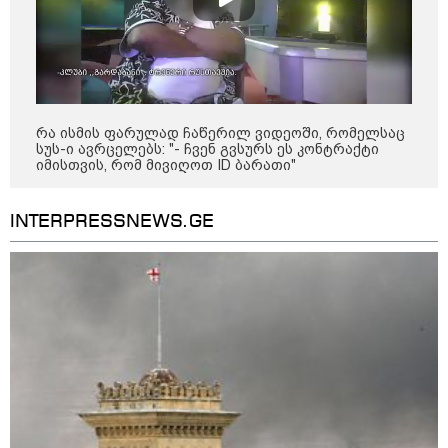
მსოფლიო ომის დროინდელი
ასობით ჭურვი აღმოაჩინეს -
"რიგრიგობით
ფეთქდებოდნენ..."
კატეგორიის ყველა სიახლე
რა ისმის ფარულად ჩაწერილ ვიდეოში, რომელსაც
სუს-ი ავრცელებს: "- ჩვენ გვსურს ეს კონტრაქტი
იმისთვის, რომ მივიღოთ ID ბარათი"
INTERPRESSNEWS.GE
2008 წლის რუსეთ-საქართველოს
ომიდან 18 წელი გავიდა
სამოქალაქო საზოგადოების
წარმომადგენლები 2008 წლის
რუსეთ-საქართველოს აგვისტოს
ომის 18 წლისთავთან
დაკავშირებით ერთობლივ
განცხადებას ავრცელებენ