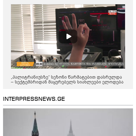
11:40 / 07-08-2026
"დაკავებულია 3 პირი, რომლებიც
სისტემატურად ამზადებდნენ ცნობილი
ბრენდების ფალსიფიცირებულ ვისკისა და
სხვა ალკოჰოლურ სასმელებს" -
საგამოძიებო სამსახური
„პალიტრანიუსზე“ სეზონი წარმატებით დასრულდა
– სექტემბრიდან მაყურებელს სიახლეები ელოდება
22:49 / 07-08-2026
ადვოკატის ინფორმაციით,
INTERPRESSNEWS.GE
თბილისში "გლოვოს" კურიერს
თავს დაესხნენ