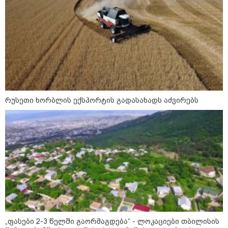
საკუთარ თავთან
შეგარცხვენთ... თქვენი
შეცდომა არის დანაშაულის
ტოლფასი" - ეკა კუპატაძე ნანუკა
ჟორჟოლიანს
09:33 / 05-08-2026
"მამის მიერ ცოტნესთვის
დატოვებულ სახლში
თვითნებურად ცხოვრობს
ადამიანი, რომელიც ზვიადის
ანდერძში ერთი სიტყვითაც კი
რუსეთი ხორბლის ექსპორტის გადასახადს აძვირებს
არ არის მოხსენიებული" - ანა
ჯაბაური
09:32 / 05-08-2026
"4 დღე უწყლოდ და უპუროდ
გაატარეს, მათ სიცოცხლე
დავუბრუნეთ" - ქართველი
მეზღვაური წერს, რომ 36
მიგრანტი, მათ შორის, ორსული
გოგონა გადაარჩინა
12:20 / 04-08-2026
"როცა კანონიკიდან
გამომდინარე, მართებულად
„ფასები 2-3 წელში გაორმაგდება“ - ლოკაციები თბილისის