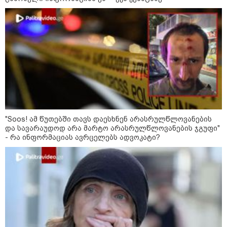
გამოჩნდება 10 000 ლარს
ოფიციალურად, სახალხოდ
გადავცემ" - ეკა კუპატაძე
განცხადებას ავრცელებს
რა ისმინს სახლში დაყენებული
მომსასმენი მოწყობილობის
ჩანაწერში, სადაც ნია იმნაძე
მამას ესაუბრება?
"Soos! ამ წუთებში თავს დაესხნენ არასრულწლოვანების
და სავარაუდოდ არა მარტო არასრულწლოვანების ჯგუფი"
- რა ინფორმაციას ავრცელებს ადვოკატი?
Faceამბები