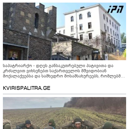
მივაგოთ აგვისტოს ომში დაღუპული გმირების ხსოვნას
ფაქტობრივად, წაქეზება იყო" -
პროკურორი
საპატრიარქო - დღეს განსაკუთრებული პატივითა და
კრძალვით ვიხსენებთ საქართველოს მშვიდობიან
მოქალაქეებსა და სამხედრო მოსამსახურეებს, რომლებმაც
საკუთარი სიცოცხლე შესწირეს სამშობლოს, ქვეყნის
თავისუფლებასა და ღირსებას
KVIRISPALITRA.GE
კატეგორიები