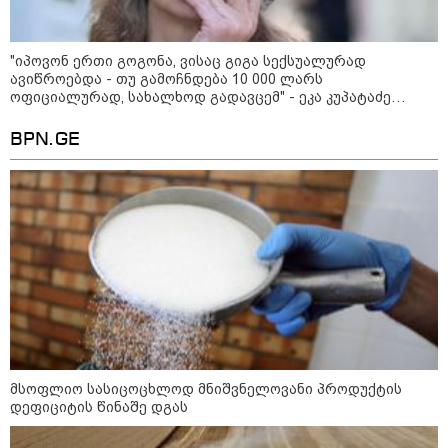
"იპოვონ ერთი გოგონა, ვისაც გიგა სექსუალურად
ავიწროებდა - თუ გამოჩნდება 10 000 ლარს
ოფიციალურად, სახალხოდ გადავცემ" - ეკა კუპატაძე
განცხადებას ავრცელებს
BPN.GE
15:42 / 07-08-2026
"საიდან იცის, მან სინამდვილეში რა
ხდებოდა... აფხაზეთის ომში თუ არ
ვცდები სამჯერ არის ნამყოფი, არც
ერთხელ 10 დღეს არ ცდებოდა" - გია
ყარყარაშვილი გიორგი ბარამიძის
განცხადებაზე
მსოფლიო სასიცოცხლოდ მნიშვნელოვანი პროდუქტის
დეფიციტის წინაშე დგას
10:58 / 06-08-2026
"დადგება დრო და თქვენი
დღევანდელი "პოსტაობა"