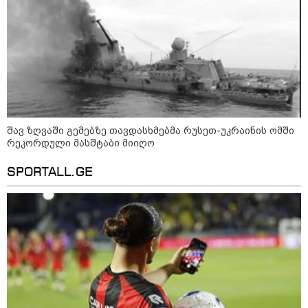
ფული ამ ზოდიაქოს ნიშნების
ხელში აღმოჩნდება: ვინ
გამდიდრდება?
როგორ ჩავიცვათ 40 წლის
შავ ზღვაში გემებზე თავდასხმებმა რუსეთ-უკრაინის ომში
შემდეგ: მილიონერების
რეკორდული მასშტაბი მიიღო
სტილისტის 8 ოქროს წესი და
აუცილებელი სამოსი
SPORTALL.GE
მსოფლიო