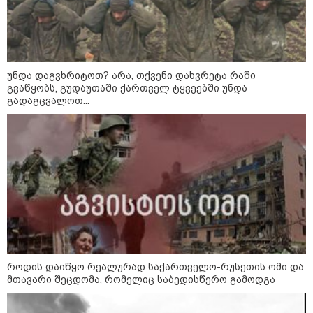
დღის ზოგადი
8
ასტროლოგიური
პროგნოზი
უნდა დაგვხრიტოთ? არა, თქვენი დახვრეტა რაში
აგვისტო
გვაწყობს, გუდაუთაში ქართველ ტყვეებში უნდა
გადაგცვალოთ...
8 აგვისტო ახალ შთაგონებასა და ემოციურ სიახლოვეს
მოიტანს. გაიზრდება ინტერესი შემოქმედებითი საქმიანობისა
და კულტურული ღონისძიებების მიმართ. საღამო
განსაკუთრებით ხელსაყრელია საყვარელ ადამიანებთან
დროის გასატარებლად და თბილი, გულახდილი
საუბრებისთვის.
როდის დაიწყო რეალურად საქართველო-რუსეთის ომი და
მთავარი შეცდომა, რომელიც საბედისწერო გამოდგა
აგვისტო აგარაკზე: ეს 5 საქმე
უნდა მოასწროთ შემოდგომის
დადგომამდე