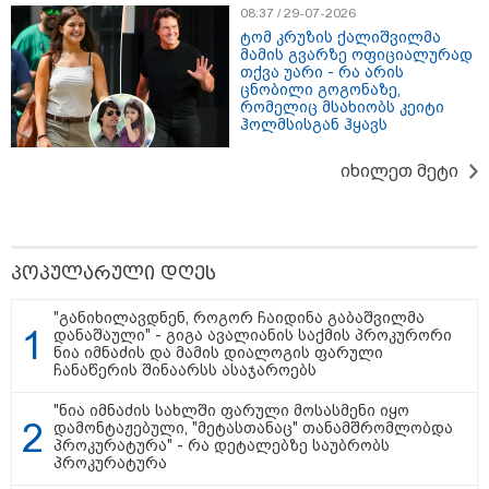
08:37 / 29-07-2026
ტომ კრუზის ქალიშვილმა
მამის გვარზე ოფიციალურად
თქვა უარი - რა არის
ცნობილი გოგონაზე,
რომელიც მსახიობს კეიტი
ჰოლმსისგან ჰყავს
იხილეთ მეტი
10:44 / 08-08-2026
პოპულარული დღეს
"ოკუპაციის 18 წლისთავზე რუსეთი არ
ასრულებს ევროკავშირის შუამავლობით
"განიხილავდნენ, როგორ ჩაიდინა გაბაშვილმა
დადებულ 2008 წლის 12 აგვისტოს
დანაშაული" - გიგა ავალიანის საქმის პროკურორი
ცეცხლის შეწყვეტის შეთანხმებას" -
ნია იმნაძის და მამის დიალოგის ფარული
ჩანაწერის შინაარსს ასაჯაროებს
საგარეო უწყება
"ნია იმნაძის სახლში ფარული მოსასმენი იყო
დამონტაჟებული, "მეტასთანაც" თანამშრომლობდა
11:40 / 08-08-2026
პროკურატურა" - რა დეტალებზე საუბრობს
პროკურატურა
"18 წელი გავიდა აგვისტოს ომის
შემდეგ, თუმცა დღესაც ყველას