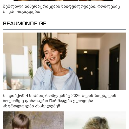
დაიკარგა - 57 პირს ამ დრომდე
ეძებენ
შეშლილი იმპერატრიცების საიდუმლოებები, რომლებიც
შოკში ჩაგაგდებთ
BEAUMONDE.GE
22:28 / 07-08-2026
სად იზღუდება მოძრაობა -
თბილისის მერია ინფორმაციას
ავრცელებს
21:30 / 07-08-2026
თბილისში, ლოზუნგით
„გვახსოვს გმირები, გვახსოვს
მტერი” მსვლელობა
მიმდინარეობს
ზოდიაქოს 4 ნიშანი, რომლებსაც 2026 წლის ზაფხულის
ბოლომდე ფინანსური წარმატება ელოდება -
ასტროლოგები ასახელებენ
20:58 / 07-08-2026
"იპოვონ ერთი გოგონა, ვისაც
გიგა სექსუალურად ავიწროებდა
- თუ გამოჩნდება ასეთი