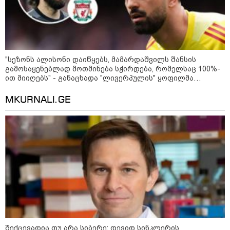
განგაშის წითელი დონე
გამოაცხადა
"სეზონს ალისონი დაიწყებს, მამარდაშვილს შანსის
22:45 / 07-08-2026
გამოსაყენებლად მოთმინება სჭირდება, რომელსაც 100%-
14 წლის მოზარდმა საკუთარი
ით მიიღებს" - განაცხადა "ლივერპულის" ყოფილმა
პაპა და ბებია მოკლა, შემდეგ კი
მეკარემ
სკოლაში ცეცხლი გახსნა - რა
დეტალები ხდება ცნობილი
MKURNALI.GE
ბანგკოკში მომხდარი
ტრაგედიიდან
13:24 / 07-08-2026
ევროპაში საწვავის ფასები
მკვეთრად შეიცვალა - რომელ
ქვეყნებშია ბენზინი ყველაზე
ძვირი და ყველაზე იაფი
09:05 / 07-08-2026
მკვლელობა პირდაპირ ეთერში:
შექცევადია თუ არა სიბერე: დევიდ სინკლერის