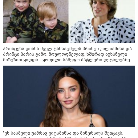
გოგონა, 10 000 ლარს
ოფიციალურად, სახალხოდ
გადავცემ" - გიგა ავალიანის
დედა განცხადებას ავრცელებს
კატეგორიის ყველა სიახლე
პრინცესა დიანა ძველ ტანსაცმელს პრინცი უილიამისა და
პრინცი ჰარის გამო, მოულოდნელად, ხშირად აუხსნელი
მიზეზით ყიდდა - ყოფილი სამეფო ბატლერი დეტალებზე
საკუთარ წიგნში საუბრობს
უნდა დაგვხრიტოთ? არა, თქვენი
დახვრეტა რაში გვაწყობს,
გუდაუთაში ქართველ ტყვეებში
უნდა გადაგცვალოთ...
როდის დაიწყო რეალურად
საქართველო-რუსეთის ომი და
მთავარი შეცდომა, რომელიც
საბედისწერო გამოდგა
"ეს სასმელი უამრავ ვიტამინსა და მინერალს შეიცავს.