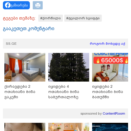
გაზიარება
თბილისი - ანტალია 944.80
ლარიდან
ტეგები თემაზე:
#ქორწილი
#ტეილორ სვიფტი
გააკეთეთ კომენტარი
SS.GE
როგორ მოხვდე აქ
თბილისი - ჰერაკლიონი 1698.80
ლარიდან
თბილისი - ბუდაპეშტი 617.20
ლარიდან
ქირავდება 2
იყიდება 4
იყიდება 2
ოთახიანი ბინა
ოთახიანი ბინა
ოთახიანი ბინა
ვაკეში
საბურთალოზე
ბათუმში
sponsored by
ContentRoom
თბილისი - რომი 894.40 ლარიდან