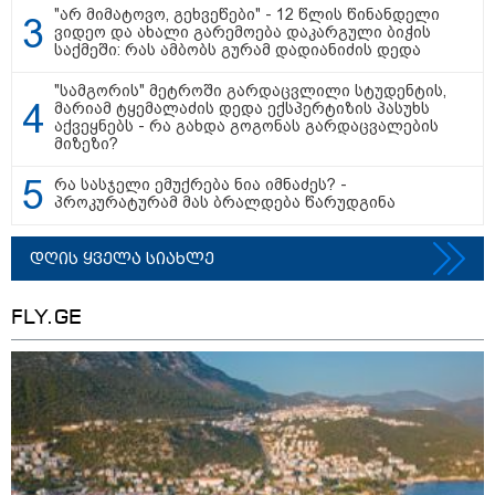
გვახსოვს, ის უმძიმესი დღეები
"არ მიმატოვო, გეხვეწები" - 12 წლის წინანდელი
და ჩვენი ვალია, პატივი
ვიდეო და ახალი გარემოება დაკარგული ბიჭის
მივაგოთ აგვისტოს ომში
საქმეში: რას ამბობს გურამ დადიანიძის დედა
დაღუპული გმირების ხსოვნას" -
ირაკლი კობახიძე
"სამგორის" მეტროში გარდაცვლილი სტუდენტის,
მარიამ ტყემალაძის დედა ექსპერტიზის პასუხს
11:18 / 08-08-2026
აქვეყნებს - რა გახდა გოგონას გარდაცვალების
"კიევი, დასავლეთი და
მიზეზი?
ქართველი რადიკალები
სამხრეთ კავკასიაში თბილისის
რა სასჯელი ემუქრება ნია იმნაძეს? -
ახალ სისხლიან ავანტიურებში
პროკურატურამ მას ბრალდება წარუდგინა
ჩათრევას ცდილობენ" -
რუსეთის საგარეო უწყება
დღის ყველა სიახლე
08:56 / 08-08-2026
"ეს გაფრთხილება უნდა გახდეს
ყველასთვის" - ოკუპირებული
FLY.GE
აფხაზეთის ე.წ. საგარეო უწყება
გიორგი ბარამიძის
განცხადებასთან დაკავშირებით
გამოძიების დაწყებას ეხმაურება
08:52 / 08-08-2026
2008 წლის რუსეთ-
საქართველოს ომის მე-18
წლისთავთან დაკავშირებით