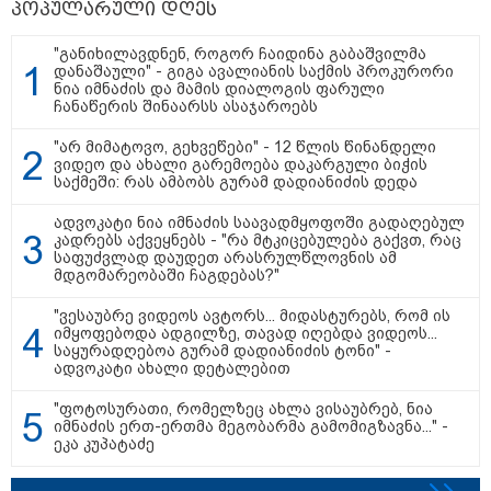
პოპულარული დღეს
19:03 / 08-08-2026
"მკაცრად ვგმობთ ირაკლი
კობახიძის განცხადებას" -
"განიხილავდნენ, როგორ ჩაიდინა გაბაშვილმა
"კოალიცია ცვლილებისთვის"
დანაშაული" - გიგა ავალიანის საქმის პროკურორი
ნია იმნაძის და მამის დიალოგის ფარული
ჩანაწერის შინაარსს ასაჯაროებს
"არ მიმატოვო, გეხვეწები" - 12 წლის წინანდელი
ვიდეო და ახალი გარემოება დაკარგული ბიჭის
16:33 / 08-08-2026
საქმეში: რას ამბობს გურამ დადიანიძის დედა
"გიორგი ბარამიძემ რაღაც
არასწორად ჩამოაყალიბა,
ადვოკატი ნია იმნაძის საავადმყოფოში გადაღებულ
მაგრამ ნამდვილად არ
კადრებს აქვეყნებს - "რა მტკიცებულება გაქვთ, რაც
ეკუთვნის წიხლი ივანიშვილის
საფუძვლად დაუდეთ არასრულწლოვნის ამ
ღალატზე დაფუძნებული
მდგომარეობაში ჩაგდებას?"
დიქტატურის მსახურებისგან" -
მიხეილ სააკაშვილი
"ვესაუბრე ვიდეოს ავტორს... მიდასტურებს, რომ ის
16:22 / 08-08-2026
იმყოფებოდა ადგილზე, თავად იღებდა ვიდეოს...
"აი, ეს არის სამშობლოს
საყურადღებოა გურამ დადიანიძის ტონი" -
ღალატი" - როგორ ეხმაურება
ადვოკატი ახალი დეტალებით
ნიკა გვარამია აგვისტოს ომთან
დაკავშირებით ირაკლი
"ფოტოსურათი, რომელზეც ახლა ვისაუბრებ, ნია
კობახიძის განცხადებას?
იმნაძის ერთ-ერთმა მეგობარმა გამომიგზავნა..." -
ეკა კუპატაძე