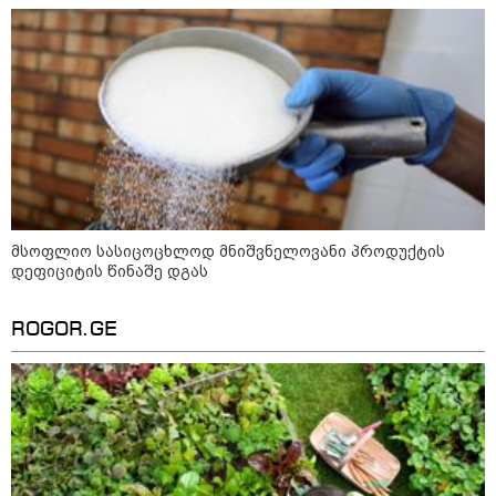
აგვისტო
8 აგვისტო ახალ შთაგონებასა და ემოციურ სიახლოვეს
მოიტანს. გაიზრდება ინტერესი შემოქმედებითი საქმიანობისა
და კულტურული ღონისძიებების მიმართ. საღამო
განსაკუთრებით ხელსაყრელია საყვარელ ადამიანებთან
დროის გასატარებლად და თბილი, გულახდილი
საუბრებისთვის.
მსოფლიო სასიცოცხლოდ მნიშვნელოვანი პროდუქტის
დეფიციტის წინაშე დგას
ROGOR.GE
აგვისტო აგარაკზე: ეს 5 საქმე
უნდა მოასწროთ შემოდგომის
დადგომამდე
ფული ამ ზოდიაქოს ნიშნების
ხელში აღმოჩნდება: ვინ