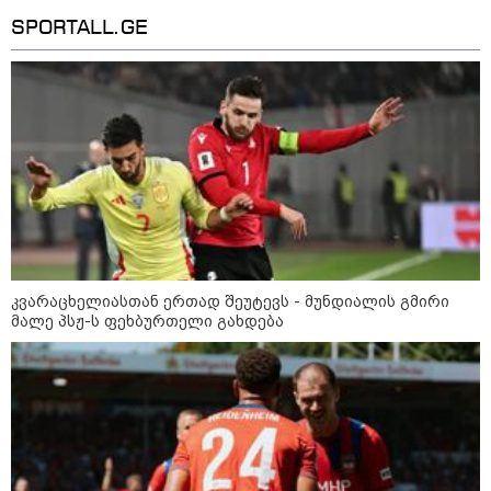
რომელიც ქალაქიდან სოფლად
გადავიდა და ფერმერი გახდა
SPORTALL.GE
09:36 / 08-08-2026
"ბავშვობიდან ასე ვარ..
ფანატიკურად ვარ შეყვარებული
საქართველოზე" - გაიცანით
მარტინ გუიმჯიანი, ქართულ
ენასა და საქართველოზე
შეყვარებული სომეხი ბიჭი
23:15 / 07-08-2026
ამოუცნობი ანომალიური
მოვლენები - ტრამპის
ადმინისტრაციამ “UFO”- ს
კვარაცხელიასთან ერთად შეუტევს - მუნდიალის გმირი
ფაილების მორიგი პაკეტი
მალე პსჟ-ს ფეხბურთელი გახდება
გამოაქვეყნა
22:30 / 07-08-2026
ინტერნეტში ამაღელვებელი
კადრები ვრცელდება - როგორ
გადაარჩინა 56 წლის კაცმა
ბავშვები აბობოქრებულ ზღვაში
დახრჩობას