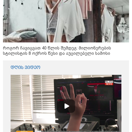
როგორ ჩავიცვათ 40 წლის შემდეგ: მილიონერების
სტილისტის 8 ოქროს წესი და აუცილებელი სამოსი
13:15 / 08-08-2026
უძველესი სენი და ეპიდემია: აშშ-ში
დღის ვიდეო
ერთდროულად კეთრს და ნაწლავურ
ინფექციას ებრძვიან - რა უნდა ვიცოდეთ
და რამდენად სახიფათოა
21:17 / 08-08-2026
აშშ-მა საქართველოში
დაფუძნებული კრიპტოკომპანია
დაასანქცირა