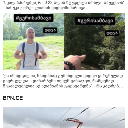
"ხვალ აპირებენ, რომ 22 წლის სტუდენტს ბრალი წაუყენონ"
- ნანუკა ჟორჟოლიანის ვიდეომიმართვა
09:12 / 05-08-2026
14 გარდაცვლილი, 22
დაშავებული, მასშტაბური
ხანძარი - რუსეთმა კიევზე
იერიში ბალისტიკური
რაკეტებით მიიტანა
14:13 / 04-08-2026
მორიგი თავდასხმა რუსეთში,
ნავთობგადამამუშავებელ
ქარხანაზე - რა დეტალებია
"ეს ის ადგილია, საიდანაც გუშინდელი ვიდეო ვირუსულად
ცნობილი
გავრცელდა.... დანარჩენი თქვენ განსაჯეთ, რამდენად
შესაძლებელია აქ ადამიანის გადავარდნა" - რა კადრებს
აქვეყნებს კობა ახალაძე მლეთიდან, სადაც 12 წლის წინ
გურამ დადიანიძე გაუჩინარდა?
BPN.GE
კატეგორიის ყველა სიახლე