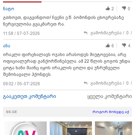
ნატო
2
0
გთხოვთ, დაგვინდოთ! ჩვენი ე.წ. ბომონდის ცხოვრებაზე
კატეგორიის ყველა სიახლე
ნერვიულობა გვაკმარეთ რა.
გამოხმაურება /
0
/
11:58 / 07-07-2026
ანა
6
4
მკითხველის რჩევით
ირაკლი ფირცხალავს ოჯახი არასოდეს მიუტოვებია, არც
ოფიციალურად განქორწინებულა. ამ 22 წლის გოგოს უნდა
ცოტა ხანი მაინც იყოს ირაკლის ცოლი და უზრუნველი
შემოსავალი ჰქონდეს.
გამოხმაურება /
0
/
09:02 / 05-07-2026
გააკეთეთ კომენტარი
ყველა კომენტარი
SS.GE
როგორ მოხვდე აქ
18:51 / 08-08-2026
21:17 / 08-08-2026
20:54 / 08-08
"ზურგს უკან
აშშ-მა საქართველოში
"გიორგი ბ
ლაჩრულად
დაფუძნებული
იდიოტია 
მომეპარნენ და თავს
კრიპტოკომპანია
მიზანმიმ