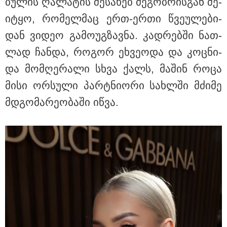
ბუ­ლის ღა­ლა­ტის შე­სა­ხებ მე­გობ­რის­გან შე­
ი­ტყო, რო­მელ­მაც ერთ-ერთი წვე­უ­ლე­ბი­
დან ვი­დეო გა­მო­უგ­ზავ­ნა. კად­რებ­ში ნათ­
ლად ჩან­და, რო­გორ ეხ­ვე­ო­და და კოც­ნი­
და მომ­ღე­რა­ლი სხვა ქალს, მა­შინ როცა
მისი ორ­სუ­ლი პარტნი­ო­რი სახ­ლში მძი­მე
მდგო­მა­რე­ო­ბა­ში იწვა.
18:51 / 08-08-2026
"ზურგს უკან ლაჩრულად მომეპარნენ და თავს
დამესხნენ - ასფალტზე თავი მრავალჯერ
დამარტყმევინეს, მირტყეს მუშტები" - რას ჰყვება
კურიერი, რომელსაც არასრულწლოვანები სასტიკად
გაუსწორდნენ?