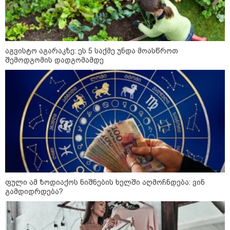
გამდიდრდება?
როგორ ჩავიცვათ 40 წლის
აგვისტო აგარაკზე: ეს 5 საქმე უნდა მოასწროთ
შემდეგ: მილიონერების
შემოდგომის დადგომამდე
სტილისტის 8 ოქროს წესი და
აუცილებელი სამოსი
მსოფლიო
ფული ამ ზოდიაქოს ნიშნების ხელში აღმოჩნდება: ვინ
გამდიდრდება?