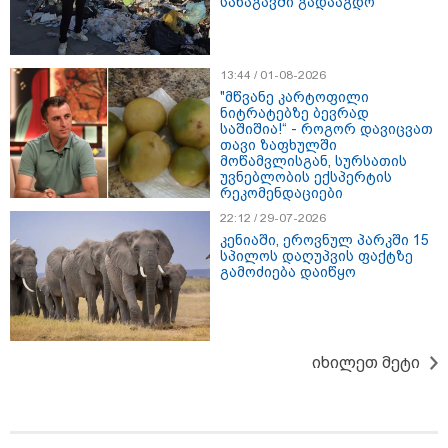
სანაგავში გადააგდო
13:44 / 01-08-2026
"მწვანე კარტოფილი
ნიტრატებზე ბევრად
საშიშია!“ - როგორ დავიცვათ
თავი ზაფხულში
მოწამვლისგან, სურსათის
12:34 / 08-08-2026
უვნებლობის ექსპერტის
რეკომენდაციები
რას აცხადებს ირაკლი კობახიძე
22:12 / 29-07-2026
ელექტროენერგიის რამდენჯერმე
კენიაში, ეროვნულ პარკში 15
გათიშვასთან დაკავშირებით?
სპილოს დაღუპვის ფაქტზე
გამოძიება დაიწყო
19:32 / 08-08-2026
"სიმბოლურია, რომ კობახიძის
მოღალატეობრივი განცხადება
საქართველოს
იხილეთ მეტი
თავისუფლებისთვის შეწირული
გმირების მემორიალზე
გაკეთდა" - "ნაციონალური
მოძრაობა"