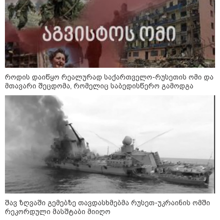
როდის დაიწყო რეალურად საქართველო-რუსეთის ომი და
მთავარი შეცდომა, რომელიც საბედისწერო გამოდგა
11:17 / 08-08-2026
არშემდგარი ქორწინება 15 წლით უფროს
ქართველთან - ალინა კაბაევას
საიდუმლო ცხოვრება: როგორ
გამოიყურებოდა ის პლასტიკურ
ოპერაციებამდე
14:20 / 08-08-2026
"ქალაქი დავთმე, მაგრამ
ქალურობა - არა. ვერ იჯერებენ
შავ ზღვაში გემებზე თავდასხმებმა რუსეთ-უკრაინის ომში
ფერმერი თუ ვარ" - როგორ
რეკორდული მასშტაბი მიიღო
ცხოვრობს ახალგაზრდა ქალი,