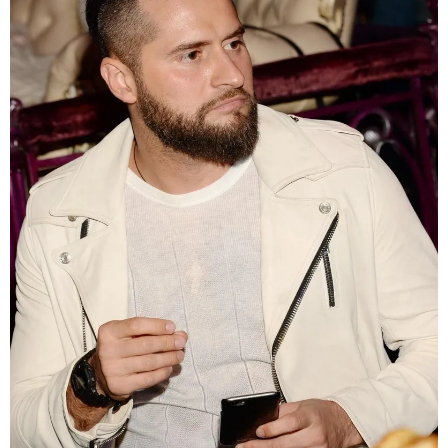
მნიშვნელოვანი ინფორმაცია
11:13 / 05-08-2026
Hisense წარმოგიდგენთ გზავნილს "ინოვაციები
უკეთესი ცხოვრებისათვის" FIFA-ს 2026 წლის
მსოფლიო ჩემპიონატზე™