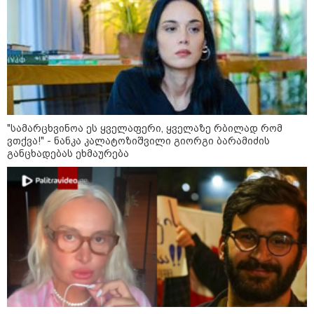
12:46 / 07-08-2026
ოკუპირებულ აფხაზეთში საწვავის
დეფიციტია, კილომეტრიანი რიგები და
შეზღუდვა საწვავის ჩასხმაზე - რა
ინფორმაციას აქვეყნებს "დემოკრატიის
კვლევის ინსტიტუტი“
"სა­მარ­ცხვი­ნოა ეს ყვე­ლა­ფე­რი, ყვე­ლა­ზე რბი­ლად რომ
ვთქვა!" - ნანკა კალატოზიშვილი გიორგი ბარამიძის
14:23 / 05-08-2026
განცხადებას ეხმაურება
ევროპელმა და რუსმა ყოფილმა
მაღალჩინოსნებმა უკრაინაში
ომთან დაკავშირებით
მოლაპარაკებები გამართეს - რა
არის ცნობილი შეხვედრაზე
09:55 / 05-08-2026
მორიგი თავდასხმა Wildberries-
ის საწყობზე - დრონებით
თავდასხმის შემდეგ, ტულას
ოლქში მდებარე საწყობში
ხანძარია