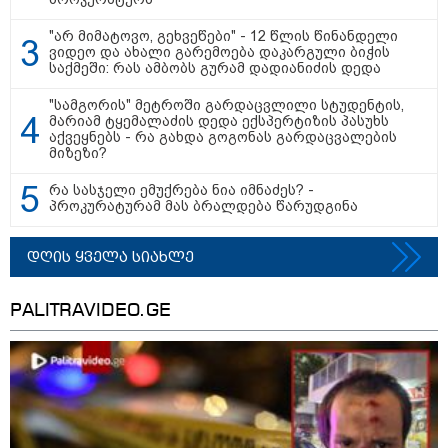
8
ასტროლოგიური
პროგნოზი
"არ მიმატოვო, გეხვეწები" - 12 წლის წინანდელი
ვიდეო და ახალი გარემოება დაკარგული ბიჭის
აგვისტო
საქმეში: რას ამბობს გურამ დადიანიძის დედა
8 აგვისტო ახალ შთაგონებასა და ემოციურ სიახლოვეს
"სამგორის" მეტროში გარდაცვლილი სტუდენტის,
მოიტანს. გაიზრდება ინტერესი შემოქმედებითი საქმიანობისა
მარიამ ტყემალაძის დედა ექსპერტიზის პასუხს
აქვეყნებს - რა გახდა გოგონას გარდაცვალების
და კულტურული ღონისძიებების მიმართ. საღამო
მიზეზი?
განსაკუთრებით ხელსაყრელია საყვარელ ადამიანებთან
რა სასჯელი ემუქრება ნია იმნაძეს? -
დროის გასატარებლად და თბილი, გულახდილი
პროკურატურამ მას ბრალდება წარუდგინა
საუბრებისთვის.
დღის ყველა სიახლე
PALITRAVIDEO.GE
აგვისტო აგარაკზე: ეს 5 საქმე
უნდა მოასწროთ შემოდგომის
დადგომამდე