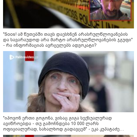
ფული ამ ზოდიაქოს ნიშნების
ხელში აღმოჩნდება: ვინ
გამდიდრდება?
"Soos! ამ წუთებში თავს დაესხნენ არასრულწლოვანების
როგორ ჩავიცვათ 40 წლის
და სავარაუდოდ არა მარტო არასრულწლოვანების ჯგუფი"
შემდეგ: მილიონერების
- რა ინფორმაციას ავრცელებს ადვოკატი?
სტილისტის 8 ოქროს წესი და
აუცილებელი სამოსი
მსოფლიო
"იპოვონ ერთი გოგონა, ვისაც გიგა სექსუალურად
ავიწროებდა - თუ გამოჩნდება 10 000 ლარს
ოფიციალურად, სახალხოდ გადავცემ" - ეკა კუპატაძე
განცხადებას ავრცელებს