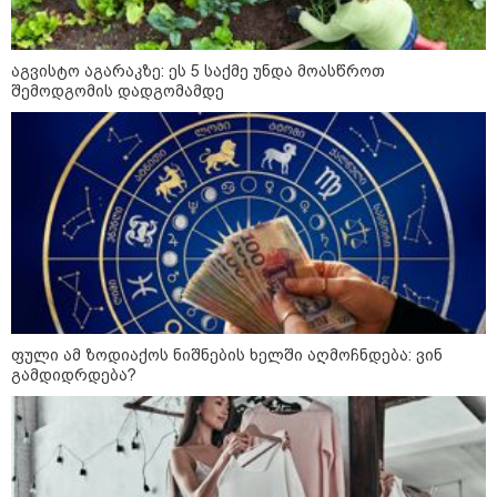
ომის მე-18 წლისთავთან
დაკავშირებით ადმინისტრაციულ
შენობებზე სახელმწიფო დროშები
დაეშვა
აგვისტო აგარაკზე: ეს 5 საქმე უნდა მოასწროთ
შემოდგომის დადგომამდე
გიორგი ბარამიძე - ომის პირველ
დღეებში, ტყვეების გაცვლის, თუ
სხვა მძიმე პროცესების
აღსაწერად, სხვა სიტყვის
გამოყენება აჯობებდა - არასდროს
მითქვამს, რომ ჩვენები
ხელებაწეულს ან დატყვევებულს
"ხვრეტდნენ", ეგ არასდროს
მინახავს და არც რაიმე ფაქტი
ვიცი
საზოგადოება
ფული ამ ზოდიაქოს ნიშნების ხელში აღმოჩნდება: ვინ
გამდიდრდება?