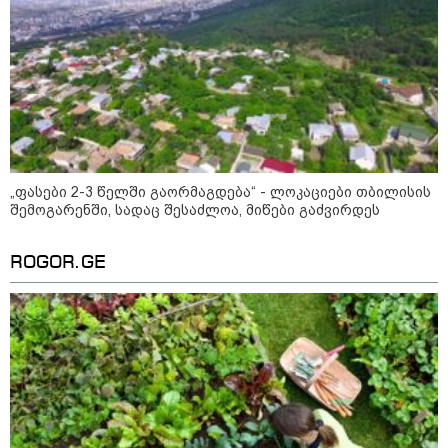
კატეგორიის ყველა სიახლე
„ფასები 2-3 წელში გაორმაგდება“ - ლოკაციები თბილისის
რუსეთში, სიზრანის
შემოგარენში, სადაც შესაძლოა, მიწები გაძვირდეს
ნავთობგადამამუშავებელ
ქარხანაზე თავდასხმა
განხორციელდა
ROGOR.GE
რუსებმა კიევის ოლქს დაარტყეს,
დაიღუპა სამი ადამიანი
2008 წლის რუსეთ-საქართველოს