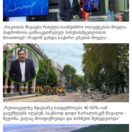
22:45 / 07-08-2026
14 წლის მოზარდმა საკუთარი
„რიკოთის მსგავსი რთული საინჟინრო ობიექტების მოვლა-
პაპა და ბებია მოკლა, შემდეგ კი
პატრონობა განსაკუთრებულ პასუხისმგებლობას
სკოლაში ცეცხლი გახსნა - რა
მოითხოვს“-რატომ გახდა საჭირო გზების მოვლა-
დეტალები ხდება ცნობილი
პატრონობისთვის სახელმწიფო კომპანიის შექმნა
ბანგკოკში მომხდარი
ტრაგედიიდან
13:24 / 07-08-2026
ევროპაში საწვავის ფასები
მკვეთრად შეიცვალა - რომელ
ქვეყნებშია ბენზინი ყველაზე
ძვირი და ყველაზე იაფი
09:05 / 07-08-2026
„რუსთაველზე მდებარე სასტუმროები 40-50%-იან
მკვლელობა პირდაპირ ეთერში:
გაუქმებებს იღებენ, საკმაოდ დიდი ზარალისკენ წავალთ -
ცნობილ "ტიკტოკერს" ლაივის
მეგონა, ვიღაც მოიფიქრებდა და ბიზნესს შეხვდებოდა“
დროს ესროლეს, ის ადგილზე
გარდაიცვალა - რას ამბობს
მომხდარზე მექსიკის პოლიცია