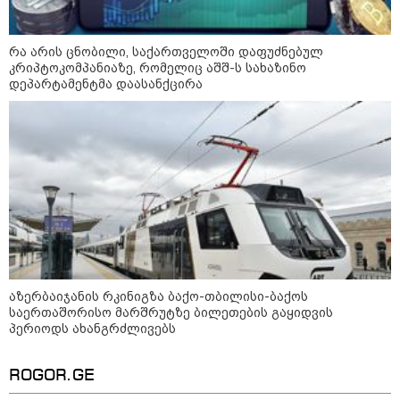
რა არის ცნობილი, საქართველოში დაფუძნებულ
კრიპტოკომპანიაზე, რომელიც აშშ-ს სახაზინო
დეპარტამენტმა დაასანქცირა
12:34 / 08-08-2026
რას აცხადებს ირაკლი კობახიძე
ელექტროენერგიის რამდენჯერმე
გათიშვასთან დაკავშირებით?
აზერბაიჯანის რკინიგზა ბაქო-თბილისი-ბაქოს
საერთაშორისო მარშრუტზე ბილეთების გაყიდვის
პერიოდს ახანგრძლივებს
19:32 / 08-08-2026
"სიმბოლურია, რომ კობახიძის
მოღალატეობრივი განცხადება
ROGOR.GE
საქართველოს
თავისუფლებისთვის შეწირული