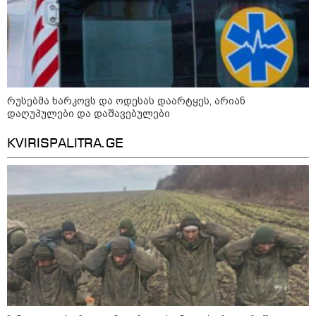
ის საწყობზე - დრონებით
თავდასხმის შემდეგ, ტულას
ოლქში მდებარე საწყობში
ხანძარია
09:12 / 05-08-2026
14 გარდაცვლილი, 22
რუსებმა ხარკოვს და ოდესას დაარტყეს, არიან
დაშავებული, მასშტაბური
დაღუპულები და დაშავებულები
ხანძარი - რუსეთმა კიევზე
იერიში ბალისტიკური
KVIRISPALITRA.GE
რაკეტებით მიიტანა
14:13 / 04-08-2026
მორიგი თავდასხმა რუსეთში,
ნავთობგადამამუშავებელ
ქარხანაზე - რა დეტალებია
ცნობილი
კატეგორიის ყველა სიახლე