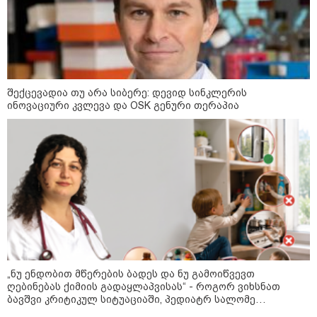
უწყობს ირანული
ტერორისტული ქსელების
უკანონო გაფართოებას, თუმცა
მაინც ამერიკას უყენებს
მოთხოვნებს?" - ჯო უილსონი
21:17 / 08-08-2026
შექცევადია თუ არა სიბერე: დევიდ სინკლერის
აშშ-მა საქართველოში
დაფუძნებული კრიპტოკომპანია
ინოვაციური კვლევა და OSK გენური თერაპია
დაასანქცირა
18:35 / 08-08-2026
"ბულგარეთის საჰაერო
სივრცეში დრონი აფეთქდა" -
ბულგარეთის პრემიერ-მინისტრი
„ნუ ენდობით მწერების ბადეს და ნუ გამოიწვევთ
ღებინებას ქიმიის გადაყლაპვისას“ - როგორ ვიხსნათ
კატეგორიის ყველა სიახლე
ბავშვი კრიტიკულ სიტუაციაში, პედიატრ სალომე
ახვლედიანის რჩევები