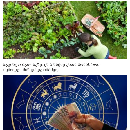
გმირების მემორიალზე
გაკეთდა" - "ნაციონალური
მოძრაობა"
19:03 / 08-08-2026
"მკაცრად ვგმობთ ირაკლი
კობახიძის განცხადებას" -
"კოალიცია ცვლილებისთვის"
აგვისტო აგარაკზე: ეს 5 საქმე უნდა მოასწროთ
16:33 / 08-08-2026
შემოდგომის დადგომამდე
"გიორგი ბარამიძემ რაღაც
არასწორად ჩამოაყალიბა,
მაგრამ ნამდვილად არ
ეკუთვნის წიხლი ივანიშვილის
ღალატზე დაფუძნებული
დიქტატურის მსახურებისგან" -
მიხეილ სააკაშვილი
16:22 / 08-08-2026
"აი, ეს არის სამშობლოს
ღალატი" - როგორ ეხმაურება
ნიკა გვარამია აგვისტოს ომთან
დაკავშირებით ირაკლი