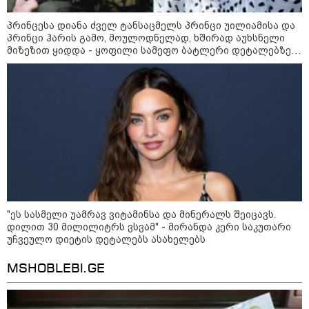
"ბავშვობიდან ასე ვარ..
ფანატიკურად ვარ შეყვარებული
საქართველოზე" - გაიცანით
პრინცესა დიანა ძველ ტანსაცმელს პრინცი უილიამისა და
მარტინ გუიმჯიანი, ქართულ
პრინცი ჰარის გამო, მოულოდნელად, ხშირად აუხსნელი
ენასა და საქართველოზე
მიზეზით ყიდდა - ყოფილი სამეფო ბატლერი დეტალებზე
შეყვარებული სომეხი ბიჭი
საკუთარ წიგნში საუბრობს
23:15 / 07-08-2026
ამოუცნობი ანომალიური
მოვლენები - ტრამპის
ადმინისტრაციამ “UFO”- ს
ფაილების მორიგი პაკეტი
გამოაქვეყნა
22:30 / 07-08-2026
ინტერნეტში ამაღელვებელი
"ეს სასმელი უამრავ ვიტამინსა და მინერალს შეიცავს.
კადრები ვრცელდება - როგორ
გადაარჩინა 56 წლის კაცმა
დილით 30 მილილიტრს ვსვამ" - მირანდა კერი საკუთარი
ბავშვები აბობოქრებულ ზღვაში
უჩვეულო დიეტის დეტალებს ასახელებს
დახრჩობას
MSHOBLEBI.GE
კატეგორიის ყველა სიახლე