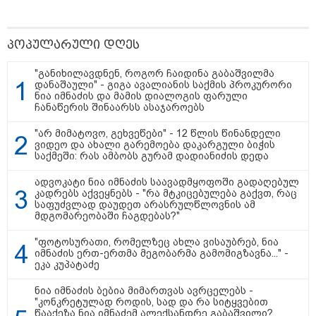
11:13 / 05-08-2026
Hisense წარმოგიდგენთ გზავნილს "ინოვაციები
უკეთესი ცხოვრებისათვის" FIFA-ს 2026 წლის
პოპულარული დღეს
მსოფლიო ჩემპიონატზე™
"განიხილავდნენ, როგორ ჩაიდინა გაბაშვილმა
დანაშაული" - გიგა ავალიანის საქმის პროკურორი
ნია იმნაძის და მამის დიალოგის ფარული
ჩანაწერის შინაარსს ასაჯაროებს
"არ მიმატოვო, გეხვეწები" - 12 წლის წინანდელი
ვიდეო და ახალი გარემოება დაკარგული ბიჭის
საქმეში: რას ამბობს გურამ დადიანიძის დედა
ადვოკატი ნია იმნაძის საავადმყოფოში გადაღებულ
კადრებს აქვეყნებს - "რა მტკიცებულება გაქვთ, რაც
საფუძვლად დაუდეთ არასრულწლოვნის ამ
15:49 / 06-08-2026
მდგომარეობაში ჩაგდებას?"
შეიძინე ალდაგის სამოგზაურო დაზღვევა და
მიიღე გაორმაგებული ინტერნეტი
"ფოტოსურათი, რომელზეც ახლა ვისაუბრებ, ნია
იმნაძის ერთ-ერთმა მეგობარმა გამომიგზავნა..." -
ეკა კუპატაძე
საზოგადოება
ნია იმნაძის ბებია მიმართვას ავრცელებს -
"კონკრეტულად როდის, სად და რა სიტყვებით
წააქეზა ნია იმნაძემ ალექსანდრე გაბაშვილი?