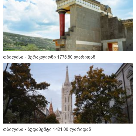
"ვერასდროს ვიფიქრებდი, რომ
ჩვენი ცხოვრება შენთან ერთად
ასეთ არარომანტიკულ ფაზაში
შევიდოდა" - თეონა კონტრიძე
ქორწინებიდან 18 წლის თავზე
ქმარს ემოციურ "პოსტს" უძღვნის
09:25 / 09-08-2026
შეკვეთილის სანაპიროზე ზღვამ
უპილოტო საფრენი აპარატის
თბილისი - ჰერაკლიონი 1778.80 ლარიდან
ფრაგმენტი გამორიყა
08:54 / 09-08-2026
“დიახ, ომი დაიწყო რუსეთმა და
წერტილი!” - ვახტანგ კაპანაძე
თბილისი - ბუდაპეშტი 1421.00 ლარიდან
22:29 / 08-08-2026