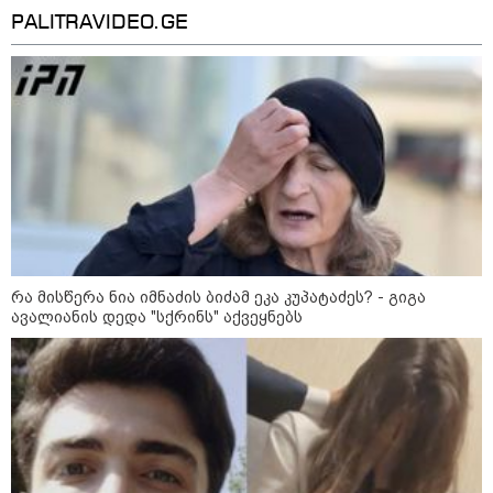
"24 იანვრის ღამეს თამარ
PALITRAVIDEO.GE
ნავროზაშვილის ძმა მიგზავნის
მესიჯს... მე ვერ ვნახე, რადგან
"სპამებში" ჩავარდა": რა
მისწერა ნია იმნაძის ბიძამ ეკა
კუპატაძეს? - გიგა ავალიანის
დედა "სქრინს" აქვეყნებს
კატეგორიის ყველა სიახლე
მკითხველის რჩევით
რა მისწერა ნია იმნაძის ბიძამ ეკა კუპატაძეს? - გიგა
ავალიანის დედა "სქრინს" აქვეყნებს