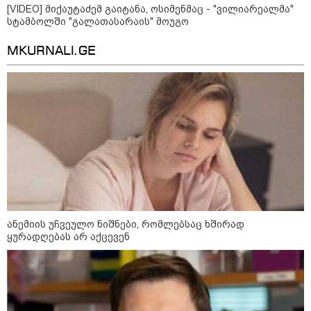
[VIDEO] მიქაუტაძემ გაიტანა, ოსიმენმაც - "ვილიარეალმა"
სტამბოლში "გალათასარაის" მოუგო
MKURNALI.GE
13:15 / 08-08-2026
უძველესი სენი და ეპიდემია: აშშ-ში
ერთდროულად კეთრს და ნაწლავურ
ინფექციას ებრძვიან - რა უნდა ვიცოდეთ
და რამდენად სახიფათოა
10:17 / 09-08-2026
რუსებმა ხარკოვს და ოდესას
დაარტყეს, არიან დაღუპულები
და დაშავებულები - რა
ანემიის უჩვეულო ნიშნები, რომლებსაც ხშირად
ინფორმაციას ავრცელებს
ყურადღებას არ აქცევენ
ხარკოვის მერი?
10:02 / 09-08-2026
"ქართული ოცნება” ხელს