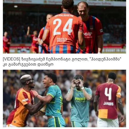
როგორ ჩავიცვათ 40 წლის
შემდეგ: მილიონერების
სტილისტის 8 ოქროს წესი და
აუცილებელი სამოსი
მსოფლიო
[VIDEOS] ზივზივაძემ ჩემპიონატი გოლით, "ჰაიდენჰაიმმა"
კი გამარჯვებით დაიწყო