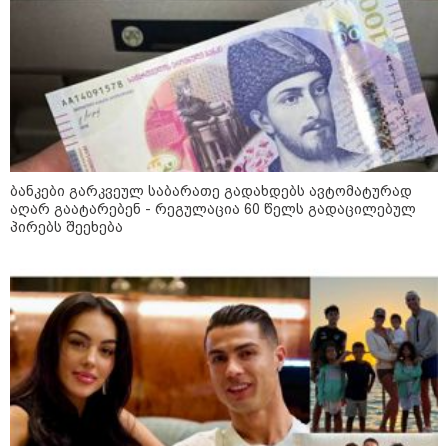
"უნდა დაგვხვრიტოთ? - არა,
თქვენი დახვრეტა რაში გვაწყობს,
გუდაუთაში ქართველ ტყვეებში
უნდა გადაგცვალოთ..."
ბანკები გარკვეულ საბარათე გადახდებს ავტომატურად
აღარ გაატარებენ - რეგულაცია 60 წელს გადაცილებულ
პირებს შეეხება
როდის დაიწყო რეალურად
საქართველო-რუსეთის ომი და
მთავარი შეცდომა, რომელიც
საბედისწერო გამოდგა
შავ ზღვაში გემებზე
თავდასხმებმა რუსეთ-უკრაინის
ომში რეკორდული მასშტაბი
მიიღო