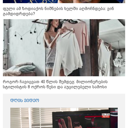
კობახიძის განცხადებას?
ფული ამ ზოდიაქოს ნიშნების ხელში აღმოჩნდება: ვინ
გამდიდრდება?
კატეგორიის ყველა სიახლე
„გადავწყვიტეთ, უკვე
დასრულებული სივრცის
მონახულების შესაძლებლობა
ახლავე მოგცეთ“ - თბილისის
ახალი ზოოპარკი სატესტო
როგორ ჩავიცვათ 40 წლის შემდეგ: მილიონერების
რეჟიმში იხსნება
სტილისტის 8 ოქროს წესი და აუცილებელი სამოსი
რა არის ცნობილი,
საქართველოში დაფუძნებულ
დღის ვიდეო
კრიპტოკომპანიაზე, რომელიც
აშშ-ს სახაზინო დეპარტამენტმა
დაასანქცირა
აზერბაიჯანის რკინიგზა ბაქო-