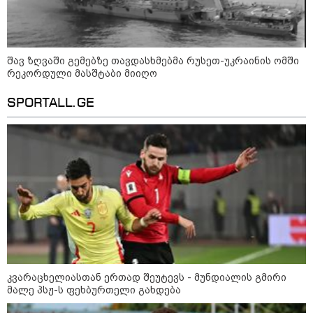
დღის ზოგადი
9
ასტროლოგიური
პროგნოზი
აგვისტო
შავ ზღვაში გემებზე თავდასხმებმა რუსეთ-უკრაინის ომში
რეკორდული მასშტაბი მიიღო
SPORTALL.GE
აგვისტო აგარაკზე: ეს 5 საქმე
უნდა მოასწროთ შემოდგომის
დადგომამდე
ფული ამ ზოდიაქოს ნიშნების
ხელში აღმოჩნდება: ვინ
გამდიდრდება?
კვარაცხელიასთან ერთად შეუტევს - მუნდიალის გმირი
მალე პსჟ-ს ფეხბურთელი გახდება