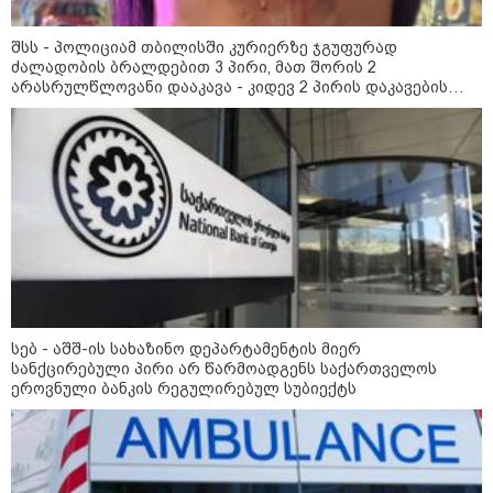
შსს - პოლიციამ თბილისში კურიერზე ჯგუფურად
ძალადობის ბრალდებით 3 პირი, მათ შორის 2
არასრულწლოვანი დააკავა - კიდევ 2 პირის დაკავების
12:46 / 07-08-2026
მიზნით კი შესაბამისი ღონისძიებები ტარდება
ოკუპირებულ აფხაზეთში საწვავის
დეფიციტია, კილომეტრიანი რიგები და
შეზღუდვა საწვავის ჩასხმაზე - რა
ინფორმაციას აქვეყნებს "დემოკრატიის
კვლევის ინსტიტუტი“
14:23 / 05-08-2026
ევროპელმა და რუსმა ყოფილმა
მაღალჩინოსნებმა უკრაინაში
სებ - აშშ-ის სახაზინო დეპარტამენტის მიერ
ომთან დაკავშირებით
სანქცირებული პირი არ წარმოადგენს საქართველოს
მოლაპარაკებები გამართეს - რა
ეროვნული ბანკის რეგულირებულ სუბიექტს
არის ცნობილი შეხვედრაზე
09:55 / 05-08-2026
მორიგი თავდასხმა Wildberries-