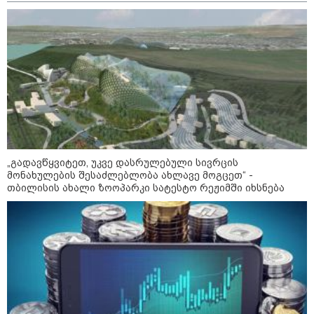
"სა­მარ­ცხვი­ნოა ეს ყვე­ლა­ფე­რი,
ყვე­ლა­ზე რბი­ლად რომ ვთქვა!" -
ნანკა კალატოზიშვილი გიორგი
ბარამიძის განცხადებას
ეხმაურება
"ეს ის ადგილია, საიდანაც
გუშინდელი ვიდეო ვირუსულად
გავრცელდა.... დანარჩენი თქვენ
განსაჯეთ, რამდენად
შესაძლებელია აქ ადამიანის
გადავარდნა" - რა კადრებს
„გადავწყვიტეთ, უკვე დასრულებული სივრცის
აქვეყნებს კობა ახალაძე
მონახულების შესაძლებლობა ახლავე მოგცეთ“ -
მლეთიდან, სადაც 12 წლის წინ
თბილისის ახალი ზოოპარკი სატესტო რეჟიმში იხსნება
გურამ დადიანიძე გაუჩინარდა?
პოლიტიკა