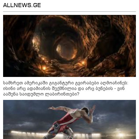
ALLNEWS.GE
შსს - პოლიციამ თბილისში
კურიერზე ჯგუფურად ძალადობის
ბრალდებით 3 პირი, მათ შორის 2
არასრულწლოვანი დააკავა -
კიდევ 2 პირის დაკავების მიზნით
კი შესაბამისი ღონისძიებები
ტარდება
სებ - აშშ-ის სახაზინო
დეპარტამენტის მიერ
სანქცირებული პირი არ
წარმოადგენს საქართველოს
სამხრეთ ამერიკაში გიგანტური გვირაბები აღმოაჩინეს:
ეროვნული ბანკის რეგულირებულ
ისინი არც ადამიანის შექმნილია და არც ბუნების - ვინ
სუბიექტს
ააშენა საიდუმლო ლაბირინთები?
რუსებმა ხარკოვს და ოდესას
დაარტყეს, არიან დაღუპულები და
დაშავებულები