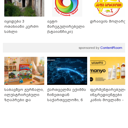
იყიდება 3
ავტო
დრაივის მოლარე
ოთახიანი კერძო
მარეგულირებელი
სახლი
(სტაიანჩიკი)
ნაძალადევში
sponsored by
ContentRoom
17:13 / 08-08-2026
"დასავლეთმა საქართველო ჩვენ წინააღმდეგ
გეოპოლიტიკური ბრძოლის უგუნურ იარაღად
გამოიყენა" - დიმიტრი მედვედევი
საბავშვო ჟურნალი,
ქართველმა ექიმმა
ფერმენტირებული
ილუსტრირებული
ჩინეთიდან
ინგრედიენტები
ზღაპრები და
საქართველოში, 6
კანის მოვლაში -
21:17 / 08-08-2026
მაგნიტური
000 კილომეტრის
კორეული
აშშ-მა საქართველოში
სათამაშო 9.90
დაშორებით,
ინოვაციური
დაფუძნებული კრიპტოკომპანია
ლარად - "საბავშვო
ტელერობოტული
ბრენდი Manyo
დაასანქცირა
კარუსელში"
ოპერაცია ჩაატარა
საქართველოშია
ზღაპრების სერია
- ისტორია