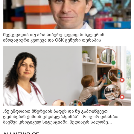
13:15 / 08-08-2026
შექცევადია თუ არა სიბერე: დევიდ სინკლერის
ინოვაციური კვლევა და OSK გენური თერაპია
უძველესი სენი და ეპიდემია: აშშ-ში
ერთდროულად კეთრს და ნაწლავურ
ინფექციას ებრძვიან - რა უნდა ვიცოდეთ
და რამდენად სახიფათოა
10:17 / 09-08-2026
რუსებმა ხარკოვს და ოდესას
დაარტყეს, არიან დაღუპულები
და დაშავებულები - რა
ინფორმაციას ავრცელებს
ხარკოვის მერი?
„ნუ ენდობით მწერების ბადეს და ნუ გამოიწვევთ
ღებინებას ქიმიის გადაყლაპვისას“ - როგორ ვიხსნათ
ბავშვი კრიტიკულ სიტუაციაში, პედიატრ სალომე
10:02 / 09-08-2026
ახვლედიანის რჩევები
"ქართული ოცნება” ხელს