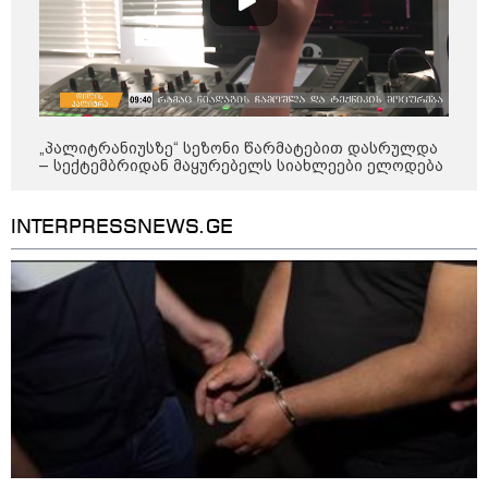
კობახიძის განცხადებას?
კატეგორიის ყველა სიახლე
„პალიტრანიუსზე“ სეზონი წარმატებით დასრულდა
– სექტემბრიდან მაყურებელს სიახლეები ელოდება
INTERPRESSNEWS.GE
„გაჩნდა მოთხოვნა სააგარაკე
მიწის ნაკვეთებზე“ - როგორ
იცვლება უძრავი ქონების ბაზარი
„გადავწყვიტეთ, უკვე
დასრულებული სივრცის
მონახულების შესაძლებლობა
ახლავე მოგცეთ“ - თბილისის
ახალი ზოოპარკი სატესტო
რეჟიმში იხსნება
რა არის ცნობილი,