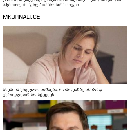
როგორ ჩავიცვათ 40 წლის
სტამბოლში "გალათასარაის" მოუგო
შემდეგ: მილიონერების
სტილისტის 8 ოქროს წესი და
MKURNALI.GE
აუცილებელი სამოსი
მსოფლიო
ანემიის უჩვეულო ნიშნები, რომლებსაც ხშირად
ყურადღებას არ აქცევენ