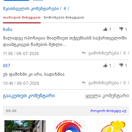
მკითხველის კომენტარები /
4
/
თარიღის მიხედვით
მოწონების მიხედვით
ნანა
1
1
მალადეც ოპოზიცია მიაღწიეთ თქვენსასნ საქართველოში
დაამტკიცეთ წამების მუხლი.....
გამოხმაურება /
0
/
11:06 / 08-07-2026
007
1
1
ეს ფაშიზმი კი არა, სადიზმია
გამოხმაურება /
0
/
10:46 / 08-07-2026
18:51 / 08-08-2026
"ზურგს უკან ლაჩრულად მომეპარნენ და თავს
დამესხნენ - ასფალტზე თავი მრავალჯერ
გააკეთეთ კომენტარი
ყველა კომენტარი
დამარტყმევინეს, მირტყეს მუშტები" - რას ჰყვება
კურიერი, რომელსაც არასრულწლოვანები სასტიკად
SS.GE
როგორ მოხვდე აქ
გაუსწორდნენ?