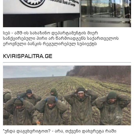
12:46 / 07-08-2026
სებ - აშშ-ის სახაზინო დეპარტამენტის მიერ
ოკუპირებულ აფხაზეთში საწვავის
სანქცირებული პირი არ წარმოადგენს საქართველოს
ეროვნული ბანკის რეგულირებულ სუბიექტს
დეფიციტია, კილომეტრიანი რიგები და
შეზღუდვა საწვავის ჩასხმაზე - რა
KVIRISPALITRA.GE
ინფორმაციას აქვეყნებს "დემოკრატიის
კვლევის ინსტიტუტი“
14:23 / 05-08-2026
ევროპელმა და რუსმა ყოფილმა
მაღალჩინოსნებმა უკრაინაში
ომთან დაკავშირებით
მოლაპარაკებები გამართეს - რა
არის ცნობილი შეხვედრაზე
09:55 / 05-08-2026
"უნდა დაგვხვრიტოთ? - არა, თქვენი დახვრეტა რაში
მორიგი თავდასხმა Wildberries-