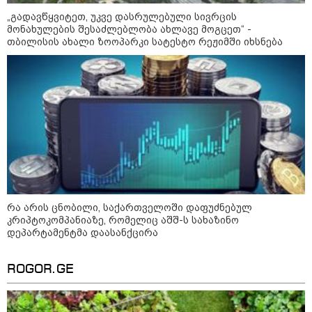
ნია იმნაძის ბებია მიმართვას და
„გადავწყვიტეთ, უკვე დასრულებული სივრცის
ალექსანდრე გაბაშვილისა და ანი
მონახულების შესაძლებლობა ახლავე მოგცეთ“ -
ნასყიდაშვილის პირადი
თბილისის ახალი ზოოპარკი სატესტო რეჟიმში იხსნება
მიმოწერის "სქრინებს" ავრცელებს
"ეს ის ადგილია, საიდანაც
გუშინდელი ვიდეო ვირუსულად
გავრცელდა.... დანარჩენი თქვენ
განსაჯეთ, რამდენად
შესაძლებელია აქ ადამიანის
გადავარდნა" - რა კადრებს
აქვეყნებს კობა ახალაძე
მლეთიდან, სადაც 12 წლის წინ
გურამ დადიანიძე გაუჩინარდა?
რა არის ცნობილი, საქართველოში დაფუძნებულ
კრიპტოკომპანიაზე, რომელიც აშშ-ს სახაზინო
პოლიტიკა
დეპარტამენტმა დაასანქცირა
ROGOR.GE