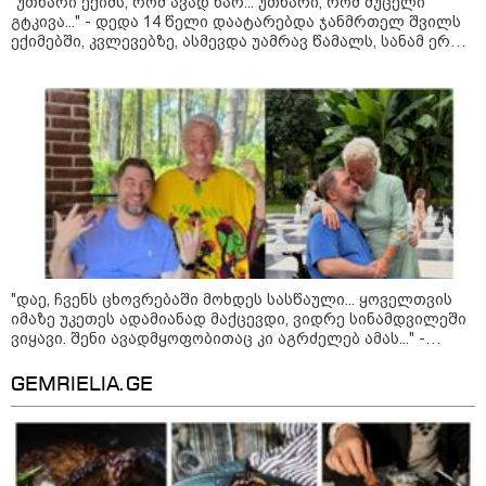
"უთხარი ექიმს, რომ ავად ხარ... უთხარი, რომ მუცელი
გტკივა..." - დედა 14 წელი დაატარებდა ჯანმრთელ შვილს
ექიმებში, კვლევებზე, ასმევდა უამრავ წამალს, სანამ ერთ
დღესაც ერთი ექიმი არ დაეჭვდა
"უნდა დაგვხვრიტოთ? - არა,
თქვენი დახვრეტა რაში გვაწყობს,
გუდაუთაში ქართველ ტყვეებში
უნდა გადაგცვალოთ..."
როდის დაიწყო რეალურად
საქართველო-რუსეთის ომი და
მთავარი შეცდომა, რომელიც
"დაე, ჩვენს ცხოვრებაში მოხდეს სასწაული... ყოველთვის
საბედისწერო გამოდგა
იმაზე უკეთეს ადამიანად მაქცევდი, ვიდრე სინამდვილეში
ვიყავი. შენი ავადმყოფობითაც კი აგრძელებ ამას..." -
თეონა კონტრიძის მიმართვა მეუღლეს
შავ ზღვაში გემებზე
GEMRIELIA.GE
თავდასხმებმა რუსეთ-უკრაინის
ომში რეკორდული მასშტაბი
მიიღო