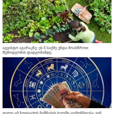
აგვისტო აგარაკზე: ეს 5 საქმე უნდა მოასწროთ
შემოდგომის დადგომამდე
12:34 / 08-08-2026
რას აცხადებს ირაკლი კობახიძე
ელექტროენერგიის რამდენჯერმე
გათიშვასთან დაკავშირებით?
19:32 / 08-08-2026
"სიმბოლურია, რომ კობახიძის
მოღალატეობრივი განცხადება
საქართველოს
ფული ამ ზოდიაქოს ნიშნების ხელში აღმოჩნდება: ვინ
თავისუფლებისთვის შეწირული