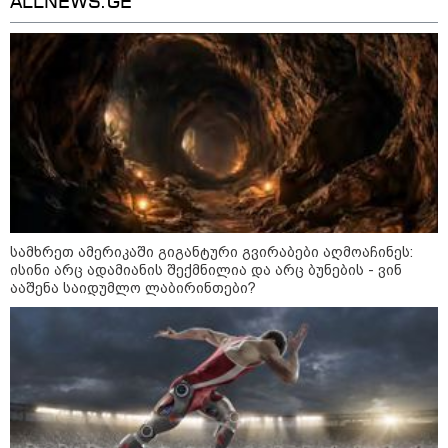
ALLNEWS.GE
უწყობს ირანული
ტერორისტული ქსელების
უკანონო გაფართოებას, თუმცა
მაინც ამერიკას უყენებს
მოთხოვნებს?" - ჯო უილსონი
21:17 / 08-08-2026
აშშ-მა საქართველოში
დაფუძნებული კრიპტოკომპანია
დაასანქცირა
სამხრეთ ამერიკაში გიგანტური გვირაბები აღმოაჩინეს:
18:35 / 08-08-2026
ისინი არც ადამიანის შექმნილია და არც ბუნების - ვინ
"ბულგარეთის საჰაერო
ააშენა საიდუმლო ლაბირინთები?
სივრცეში დრონი აფეთქდა" -
ბულგარეთის პრემიერ-მინისტრი
კატეგორიის ყველა სიახლე