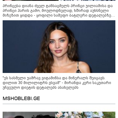
პრინცესა დიანა ძველ ტანსაცმელს პრინცი უილიამისა და
პრინცი ჰარის გამო, მოულოდნელად, ხშირად აუხსნელი
მიზეზით ყიდდა - ყოფილი სამეფო ბატლერი დეტალებზე
საკუთარ წიგნში საუბრობს
11:17 / 08-08-2026
არშემდგარი ქორწინება 15 წლით უფროს
ქართველთან - ალინა კაბაევას
საიდუმლო ცხოვრება: როგორ
გამოიყურებოდა ის პლასტიკურ
ოპერაციებამდე
14:20 / 08-08-2026
"ეს სასმელი უამრავ ვიტამინსა და მინერალს შეიცავს.
"ქალაქი დავთმე, მაგრამ
დილით 30 მილილიტრს ვსვამ" - მირანდა კერი საკუთარი
ქალურობა - არა. ვერ იჯერებენ
უჩვეულო დიეტის დეტალებს ასახელებს
ფერმერი თუ ვარ" - როგორ
ცხოვრობს ახალგაზრდა ქალი,
რომელიც ქალაქიდან სოფლად
MSHOBLEBI.GE
გადავიდა და ფერმერი გახდა
09:36 / 08-08-2026