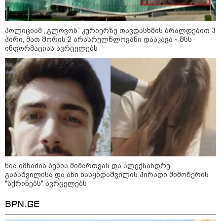
"24 იანვრის ღამეს თამარ
ნავროზაშვილის ძმა მიგზავნის
მესიჯს... მე ვერ ვნახე, რადგან
"სპამებში" ჩავარდა": რა
პოლიციამ ,,გლოვოს” კურიერზე თავდასხმის ბრალდებით 3
მისწერა ნია იმნაძის ბიძამ ეკა
პირი, მათ შორის 2 არასრულწლოვანი დააკავა - შსს
კუპატაძეს? - გიგა ავალიანის
ინფორმაციას ავრცელებს
დედა "სქრინს" აქვეყნებს
კატეგორიის ყველა სიახლე
მკითხველის რჩევით
ნია იმნაძის ბებია მიმართვას და ალექსანდრე
გაბაშვილისა და ანი ნასყიდაშვილის პირადი მიმოწერის
"სქრინებს" ავრცელებს
BPN.GE