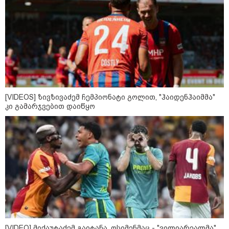
დღის ზოგადი
9
ასტროლოგიური
პროგნოზი
აგვისტო
[VIDEOS] ზივზივაძემ ჩემპიონატი გოლით, "ჰაიდენჰაიმმა"
კი გამარჯვებით დაიწყო
აგვისტო აგარაკზე: ეს 5 საქმე
უნდა მოასწროთ შემოდგომის
დადგომამდე
ფული ამ ზოდიაქოს ნიშნების
ხელში აღმოჩნდება: ვინ
გამდიდრდება?
[VIDEO] მიქაუტაძემ გაიტანა, ოსიმენმაც - "ვილიარეალმა"