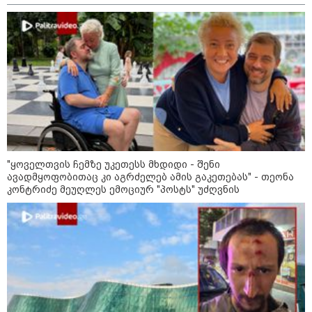
"ვერასდროს ვიფიქრებდი, რომ
ჩვენი ცხოვრება შენთან ერთად
ასეთ არარომანტიკულ ფაზაში
შევიდოდა" - თეონა კონტრიძე
ქორწინებიდან 18 წლის თავზე
ქმარს ემოციურ "პოსტს" უძღვნის
09:25 / 09-08-2026
შეკვეთილის სანაპიროზე ზღვამ
უპილოტო საფრენი აპარატის
ფრაგმენტი გამორიყა
"ყოველთვის ჩემზე უკეთესს მხდიდი - შენი
ავადმყოფობითაც კი აგრძელებ ამის გაკეთებას" - თეონა
კონტრიძე მეუღლეს ემოციურ "პოსტს" უძღვნის
08:54 / 09-08-2026
“დიახ, ომი დაიწყო რუსეთმა და
წერტილი!” - ვახტანგ კაპანაძე
22:29 / 08-08-2026