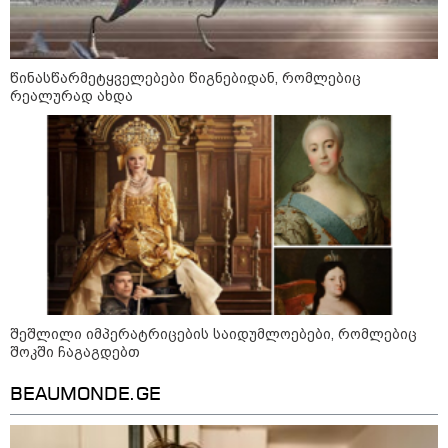
წინასწარმეტყველებები წიგნებიდან, რომლებიც
რეალურად ახდა
თბილისსა და რეგიონებში
უკანონო ცეცხლსასროლი
იარაღები და საბრძოლო მასალა
ამოიღეს - დაკავებულია 5 პირი
შსს - პოლიციამ თბილისში
კურიერზე ჯგუფურად ძალადობის
ბრალდებით 3 პირი, მათ შორის 2
არასრულწლოვანი დააკავა -
კიდევ 2 პირის დაკავების მიზნით
კი შესაბამისი ღონისძიებები
ტარდება
სებ - აშშ-ის სახაზინო
შეშლილი იმპერატრიცების საიდუმლოებები, რომლებიც
დეპარტამენტის მიერ
შოკში ჩაგაგდებთ
სანქცირებული პირი არ
წარმოადგენს საქართველოს
BEAUMONDE.GE
ეროვნული ბანკის რეგულირებულ
სუბიექტს