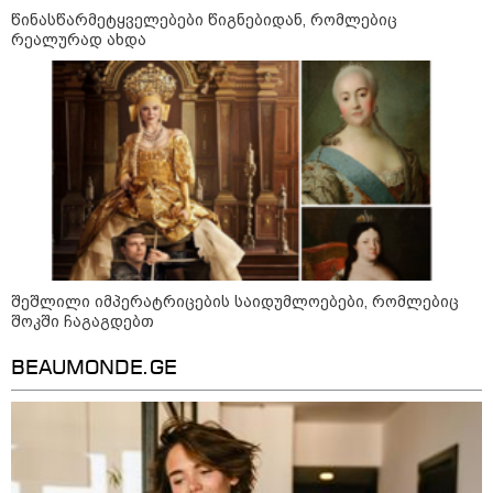
"ბულგარეთის საჰაერო
წინასწარმეტყველებები წიგნებიდან, რომლებიც
სივრცეში დრონი აფეთქდა" -
რეალურად ახდა
ბულგარეთის პრემიერ-მინისტრი
17:13 / 08-08-2026
"დასავლეთმა საქართველო
ჩვენ წინააღმდეგ
გეოპოლიტიკური ბრძოლის
უგუნურ იარაღად გამოიყენა" -
დიმიტრი მედვედევი
შეშლილი იმპერატრიცების საიდუმლოებები, რომლებიც
23:40 / 07-08-2026
შოკში ჩაგაგდებთ
იტალიამ ყველა ქალაქში
განგაშის წითელი დონე
გამოაცხადა
BEAUMONDE.GE
კატეგორიის ყველა სიახლე