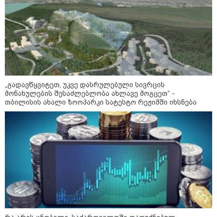
19:52 / 08-08-2026
"სანაპირო რაიონებში
მოსალოდნელია წვიმა" -
გარემოს ეროვნული სააგენტოს
გაფრთხილება: რომელ
რეგიონებში უნდა ველოდოთ
ელჭექს, სეტყვასა და ქარის
გაძლიერებას?
კატეგორიის ყველა სიახლე
„გადავწყვიტეთ, უკვე დასრულებული სივრცის
მონახულების შესაძლებლობა ახლავე მოგცეთ“ -
თბილისის ახალი ზოოპარკი სატესტო რეჟიმში იხსნება
მკითხველის რჩევით