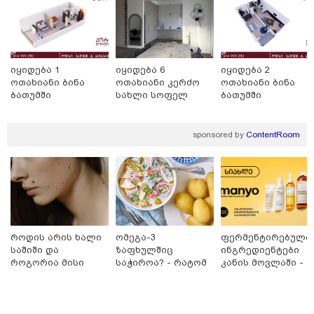
ბრალს წამიყენებს" - ცოტნე მირცხულავა
იყიდება 1
იყიდება 6
იყიდება 2
ოთახიანი ბინა
ოთახიანი კერძო
ოთახიანი ბინა
ბათუმში
სახლი სოფელ
ბათუმში
დიღომში
sponsored by
ContentRoom
18:51 / 08-08-2026
"ზურგს უკან ლაჩრულად მომეპარნენ და თავს
როდის არის ხალი
ომეგა-3
ფერმენტირებული
დამესხნენ - ასფალტზე თავი მრავალჯერ
საშიში და
ზაფხულშიც
ინგრედიენტები
დამარტყმევინეს, მირტყეს მუშტები" - რას ჰყვება
როგორია მისი
საჭიროა? - რატომ
კანის მოვლაში -
კურიერი, რომელსაც არასრულწლოვანები სასტიკად
მოშორების
არ უნდა ვთქვათ
კორეული
გაუსწორდნენ?
მარტივი და
უარი თევზზე ცხელ
ინოვაციური
უსაფრთხო გზები
დღეებში
ბრენდი Manyo
საქართველოშია