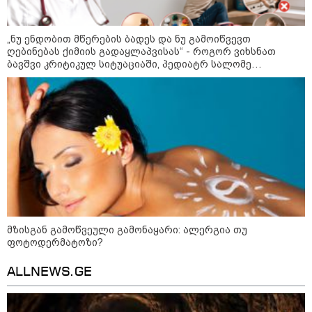
როგორ ჩავიცვათ 40 წლის
შემდეგ: მილიონერების
„ნუ ენდობით მწერების ბადეს და ნუ გამოიწვევთ
სტილისტის 8 ოქროს წესი და
ღებინებას ქიმიის გადაყლაპვისას“ - როგორ ვიხსნათ
აუცილებელი სამოსი
ბავშვი კრიტიკულ სიტუაციაში, პედიატრ სალომე
ახვლედიანის რჩევები
მსოფლიო
მზისგან გამოწვეული გამონაყარი: ალერგია თუ
ფოტოდერმატოზი?
ALLNEWS.GE