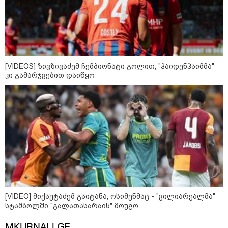
[VIDEOS] ზივზივაძემ ჩემპიონატი გოლით, "ჰაიდენჰაიმმა"
კი გამარჯვებით დაიწყო
[VIDEO] მიქაუტაძემ გაიტანა, ოსიმენმაც - "ვილიარეალმა"
კატეგორიები
სტამბოლში "გალათასარაის" მოუგო
MKURNALI.GE