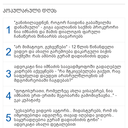
პოპულარული დღეს
"განიხილავდნენ, როგორ ჩაიდინა გაბაშვილმა
დანაშაული" - გიგა ავალიანის საქმის პროკურორი
ნია იმნაძის და მამის დიალოგის ფარული
ჩანაწერის შინაარსს ასაჯაროებს
თბილისი - ანტალია 780.80
"არ მიმატოვო, გეხვეწები" - 12 წლის წინანდელი
ლარიდან
ვიდეო და ახალი გარემოება დაკარგული ბიჭის
საქმეში: რას ამბობს გურამ დადიანიძის დედა
ადვოკატი ნია იმნაძის საავადმყოფოში გადაღებულ
კადრებს აქვეყნებს - "რა მტკიცებულება გაქვთ, რაც
თბილისი - ჰერაკლიონი 1778.80
საფუძვლად დაუდეთ არასრულწლოვნის ამ
ლარიდან
მდგომარეობაში ჩაგდებას?"
"ფოტოსურათი, რომელზეც ახლა ვისაუბრებ, ნია
იმნაძის ერთ-ერთმა მეგობარმა გამომიგზავნა..." -
ეკა კუპატაძე
თბილისი - ბუდაპეშტი 1421.00
"ვესაუბრე ვიდეოს ავტორს... მიდასტურებს, რომ ის
ლარიდან
იმყოფებოდა ადგილზე, თავად იღებდა ვიდეოს...
საყურადღებოა გურამ დადიანიძის ტონი" -
ადვოკატი ახალი დეტალებით