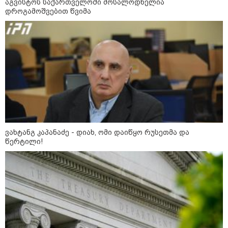
აგვისტოს საქართველოში მოსალოდნელია
დაკავშირებით ირაკლი
დროგამოშვებით წვიმა
კობახიძის განცხადებას?
კატეგორიის ყველა სიახლე
„გადავწყვიტეთ, უკვე
დასრულებული სივრცის
ვახტანგ კაპანაძე - დიახ, ომი დაიწყო რუსეთმა და
მონახულების შესაძლებლობა
წერტილი!
ახლავე მოგცეთ“ - თბილისის
ახალი ზოოპარკი სატესტო
რეჟიმში იხსნება
რა არის ცნობილი,
საქართველოში დაფუძნებულ
კრიპტოკომპანიაზე, რომელიც
აშშ-ს სახაზინო დეპარტამენტმა
დაასანქცირა