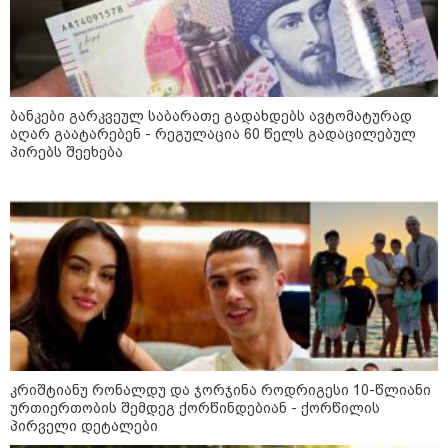
ბანკები გარკვეულ საბარათე გადახდებს ავტომატურად
11:17 / 08-08-2026
აღარ გაატარებენ - რეგულაცია 60 წელს გადაცილებულ
პირებს შეეხება
არშემდგარი ქორწინება 15 წლით უფროს
ქართველთან - ალინა კაბაევას
საიდუმლო ცხოვრება: როგორ
გამოიყურებოდა ის პლასტიკურ
ოპერაციებამდე
14:20 / 08-08-2026
"ქალაქი დავთმე, მაგრამ
ქალურობა - არა. ვერ იჯერებენ
ფერმერი თუ ვარ" - როგორ
ცხოვრობს ახალგაზრდა ქალი,
კრიშტიანუ რონალდუ და ჯორჯინა როდრიგესი 10-წლიანი
რომელიც ქალაქიდან სოფლად
ურთიერთობის შემდეგ ქორწინდებიან - ქორწილის
გადავიდა და ფერმერი გახდა
პირველი დეტალები