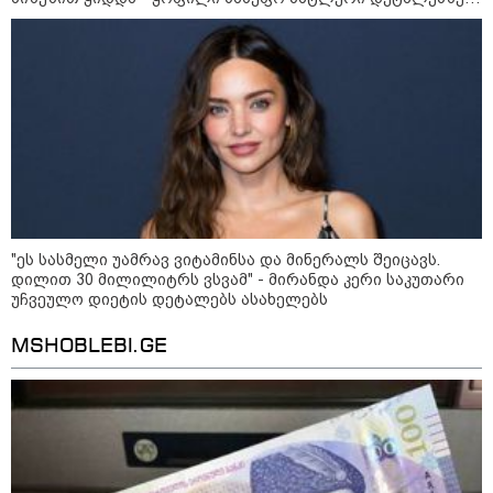
საკუთარ წიგნში საუბრობს
„ნაციონალური მოძრაობა“ -
სიმბოლურია, რომ კობახიძის
მოღალატეობრივი განცხადება
საქართველოს
თავისუფლებისთვის შეწირული
გმირების მემორიალზე გაკეთდა
მოზაიკა
"ეს სასმელი უამრავ ვიტამინსა და მინერალს შეიცავს.
დილით 30 მილილიტრს ვსვამ" - მირანდა კერი საკუთარი
უჩვეულო დიეტის დეტალებს ასახელებს
MSHOBLEBI.GE