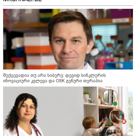
დღის ზოგადი
8
ასტროლოგიური
პროგნოზი
აგვისტო
შექცევადია თუ არა სიბერე: დევიდ სინკლერის
აგვისტო აგარაკზე: ეს 5 საქმე
უნდა მოასწროთ შემოდგომის
ინოვაციური კვლევა და OSK გენური თერაპია
დადგომამდე
ფული ამ ზოდიაქოს ნიშნების
ხელში აღმოჩნდება: ვინ
გამდიდრდება?