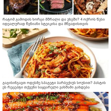
კატეგორიის ყველა სიახლე
რატომ გამოდის ხორცი მშრალი და უხეში? 4 ოქროს წესი
იდეალურად წვნიანი სტეიკისა და მწვადისთვის
"უნდა დაგვხვრიტოთ? - არა,
თქვენი დახვრეტა რაში გვაწყობს,
გუდაუთაში ქართველ ტყვეებში
უნდა გადაგცვალოთ..."
როდის დაიწყო რეალურად
საქართველო-რუსეთის ომი და
მთავარი შეცდომა, რომელიც
საბედისწერო გამოდგა
გაგისინჯავთ ოდესმე სპაგეტი ბარბექიუს სოუსით? პასტის
ეს რეცეპტი თქვენი საყვარელი ვახშამი გახდება
შავ ზღვაში გემებზე
თავდასხმებმა რუსეთ-უკრაინის
ომში რეკორდული მასშტაბი
მიიღო