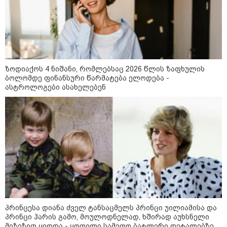
გარემოს ეროვნული სააგენტოს
ზოდიაქოს 4 ნიშანი, რომლებსაც 2026 წლის ზაფხულის
ინფორმაციით, 9-11 აგვისტოს
ბოლომდე ფინანსური წარმატება ელოდება -
საქართველოში მოსალოდნელია
ასტროლოგები ასახელებენ
დროგამოშვებით წვიმა
ვახტანგ კაპანაძე - დიახ, ომი
დაიწყო რუსეთმა და წერტილი!
აშშ-მა საქართველოში
დაფუძნებული კრიპტოკომპანია
დაასანქცირა
პრინცესა დიანა ძველ ტანსაცმელს პრინცი უილიამისა და
პრინცი ჰარის გამო, მოულოდნელად, ხშირად აუხსნელი
მიზეზით ყიდდა - ყოფილი სამეფო ბატლერი დეტალებზე