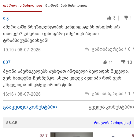
"კონკრეტულად როდის, სად და რა სიტყვებით
თარიღის მიხედვით
მოწონების მიხედვით
წააქეზა ნია იმნაძემ ალექსანდრე გაბაშვილი? ერთი
ოჯახის ენით აღუწერელი ტკივილი არ შეიძლება
გახდეს მეორე ოჯახის 16 წლის ბავშვის საჯაროდ
ი.კ
3
1
განადგურების საფუძველი"
ამერიკაში პრეზიდენტობის კანდიდატებს ფსიქოს არ
თხოვენ? ღმერთო დაიფარე ამერიკა ასეთი
ტრამპაცუმპებისგან!
გამოხმაურება /
0
/
19:10 / 08-07-2026
007
11
13
მგონი ამერიკელებს აუხდათ ინდიელი ბელადის წყევლა,
ჯერ ბაიდენი-ჩერნენკო, ახლა კიდევ ავლიპი რომ ვერ
უშველიდა იმ კატეგორიის ტიპი.
გამოხმაურება /
1
/
16:16 / 08-07-2026
გააკეთეთ კომენტარი
ყველა კომენტარი
20:31 / 08-08-2026
"ის ამბავი ხომ გახსოვთ, ნიკა მელიას რომ თავს
SS.GE
როგორ მოხვდე აქ
დაესხნენ სამტრედიაში, სწორედ იმ ამბავზე, ხვალ,
პროკურატურა 126-ე მუხლის პირველი ნაწილით