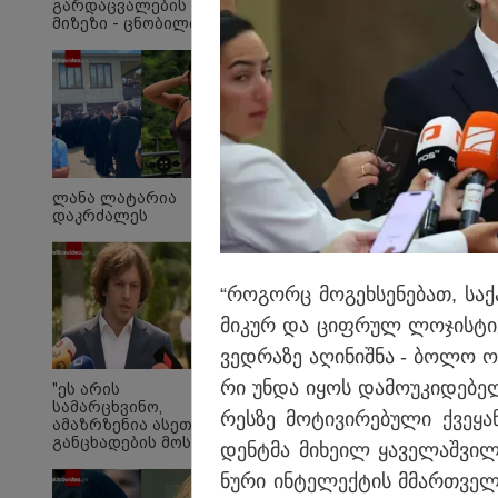
გარდაცვალების
მიზეზი - ცნობილია
ექსპერტიზის პასუხი
"ნია იმნაძის ტელეფ
მასალაა აღდგენილი.
ლანა ლატარია
დაკრძალეს
მტკიცებულებებიც გა
“რო­გორც მო­გეხ­სე­ნე­ბათ, სა­
მი­კურ და ციფ­რულ ლო­ჯის­ტი­
ვედ­რა­ზე აღი­ნიშ­ნა - ბოლო ო
რი უნდა იყოს და­მო­უ­კი­დე­ბე
"ეს არის
სამარცხვინო,
რეს­ზე მო­ტი­ვი­რე­ბუ­ლი ქვე­ყა
ამაზრზენია ასეთი
განცხადების მოსმენა,
დენ­ტმა მი­ხე­ილ ყა­ვე­ლაშ­ვილ­
ამას აუცილებლად
სჭირდება
ნუ­რი ინ­ტე­ლექ­ტის მმარ­თვე­
საზოგადოების