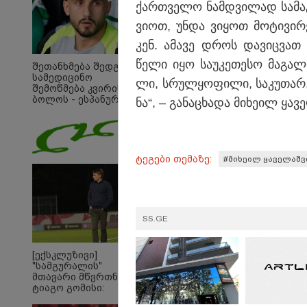
ქარ­თვე­ლო ნამ­დვი­ლად სა­მა­გ
ვი­ოთ, უნდა ვი­ყოთ მო­ტი­ვი­რე­
კენ. ამა­ვე დროს და­ვიც­ვათ 
წელი იყო სა­უ­კე­თე­სო მა­გა­
შეთანხმება შედგა,
სამედიცინო
ლი, სრულ­ყო­ფი­ლი, სა­კუ­თარ, 
შემოწმება კვირის
ბოლოს - ესპანურმა
ნა“, – გა­ნა­ცხა­და მი­ხე­ილ ყა­ვ
პრესამ
ქოჩორაშვილის
ახალი გუნდი
დაასახელა
ტეგები თემაზე:
#მიხეილ ყაველაშ
SS.GE
[ექსკლუზივი]
"სამგურალის"
09:33 
მთავარი მწვრთნელი
"მამი
ტიაგო გომისი:
დატო
"საქართველო
თვით