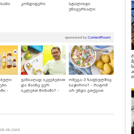
ოსანი
კონდიტერი
სტილისტი
იანი, რომელიც
ქართველი 
დის ანდერძში ერთი
წერს, რომ 
უნივერსალი
ითაც კი არ არის
მათ შორის
ნიებული" - ანა
გოგონა გა
ური
/ 04-08-2026
16:02 / 03-08-
ა კანონიკიდან
"15 წლის წ
sponsored by
ContentRoom
მდინარე,
დანაშაული,
ებულად მიგვაჩნია,
შეცვლილი 
დამიანის გასვენება
4-ჯერ თავ
დან არ მოხდეს, ეს
დაწყებული 
რ
ვიარეს ისეთი
მადლობა
მ
არულითა უნდა
პროკურატუ
ხ
სნათ, რომ შფოთვა
გარეშე ეს 
კატეგორიის ყველა სიახლე
აიბადოს" - დედა
დადგებოდა
ა
ნია
ხარძიანი
თ
ებული
ჯანსაღად იკვებებით
ომეგა-3 ზაფხულშიც
ები
და მაინც ვერ
საჭიროა? - რატომ
ში -
იკლებთ წონაში? -
არ უნდა ვთქვათ
ლაშა უჩავა მთავარ
უარი თევზზე ცხელ
 ბრენდი
მიზეზებზე საუბრობს
დღეებში
ოშია
/ 06-08-2026