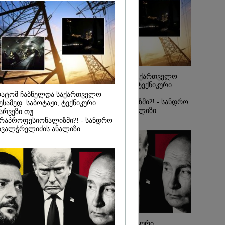
მეზღვაური
36 მიგრანტი,
, ორსული
დაარჩინა
2026
ინ ჩადენილი
 5-ჯერ
მოსამართლე,
რატომ ჩაბნელდა საქართველო
იდან
მესამედ: საბოტაჟი, ტექნიკური
საქმე...
ხარვეზი თუ
ატომ ჩაბნელდა საქართველო
არაპროფესიონალიზმი?! - სანდრო
ესამედ: საბოტაჟი, ტექნიკური
რას, მათ
თვალჭრელიძის ანალიზი
არვეზი თუ
შედეგი არ
" - ქეთა
რაპროფესიონალიზმი?! - სანდრო
ვალჭრელიძის ანალიზი
ჩაკეტილი „პოლიტიკური