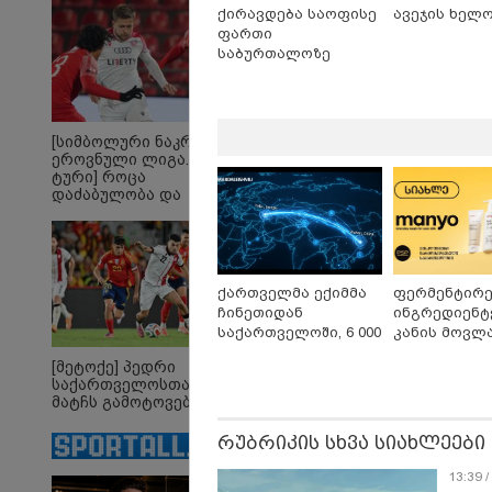
ტალანტების
ქირავდება საოფისე
ავეჯის ხელ
ადამ
ქვეყანაა"!
ზვია
ფართი
სიტყვ
საბურთალოზე
მოხსე
ჯაბა
12:20 
"როც
გამო
[სიმბოლური ნაკრები.
მართ
ეროვნული ლიგა. XXX
რომ ა
ტური] როცა
ტაძრი
დაძაბულობა და
მგლო
ხარისხი ერთად არ
სიყვ
არიან...
ავუხ
არ დ
სიდო
ქართველმა ექიმმა
ფერმენტირ
ჩინეთიდან
ინგრედიენტ
საქართველოში, 6 000
კანის მოვლა
კილომეტრის
კორეული
[მეტოქე] პედრი
დაშორებით,
ინოვაციური
საქართველოსთან
ტელერობოტული
Manyo
მატჩს გამოტოვებს
ოპერაცია ჩაატარა -
საქართველ
ისტორია დაწერილია
რუბრიკის სხვა სიახლეები
13:39 