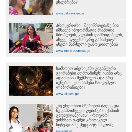
ესაუბრება?
www.palitravideo.ge
პროკურორი - შევიწროებაზე ნია
იმნაძემ ინფორმაცია მიაწოდა
მშობლებს, კლასის დამრიგებელს,
ასევე, ალექსანდრე გაბაშვილს -
ასეთი წარსული გამოცდილების
ადამიანისთვის ინფორმაციის
www.interpressnews.ge
მიწოდება, რომ მასწავლებელი
სექსუალურად ავიწროებდა,
ფაქტობრივად, წაქეზება იყო
სამხრეთ ამერიკაში გიგანტური
გვირაბები აღმოაჩინეს: ისინი არც
ადამიანის შექმნილია და არც
ბუნების - ვინ ააშენა საიდუმლო
ლაბირინთები?
www.allnews.ge
„ნუ ენდობით მწერების ბადეს და
ნუ გამოიწვევთ ღებინებას ქიმიის
გადაყლაპვისას“ - როგორ
ვიხსნათ ბავშვი კრიტიკულ
სიტუაციაში, პედიატრ სალომე
ახვლედიანის რჩევები
mkurnali.ge