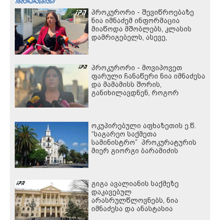
პროკურორი - შევიწროებაზე
ნია იმნაძემ ინფორმაცია
მიაწოდა მშობლებს, კლასის
დამრიგებელს, ასევე,
ალექსანდრე გაბაშვილს -
ასეთი წარსული გამოცდილების
ადამიანისთვის ინფორმაციის
პროკურორი - მოვიპოვეთ
მიწოდება, რომ მასწავლებელი
ფარული ჩანაწერი ნია იმნაძესა
სექსუალურად ავიწროებდა,
და მამამისს შორის,
ფაქტობრივად, წაქეზება იყო
განიხილავდნენ, როგორ
ჩაიდინა გაბაშვილმა
დანაშაული - ნიას მამა ამბობს,
რომ არასწორად მოიქცა, თუმცა
ოკუპირებული აფხაზეთის ე.წ.
მამას ეუბნება, რომ სხვანაირად
“საგარეო საქმეთა
ვერ მოიქცეოდა, თანამედროვე
სამინისტრო” პროკურატურის
ეპოქაში სხვანაირად ხდება
მიერ გიორგი ბარამიძის
განცხადებასთან
დაკავშირებით გამოძიების
დაწყებას ეხმაურება
გიგა ავალიანის საქმეზე
დაკავებულ
არასრულწლოვნებს, ნია
იმნაძესა და ანასტასია
ბერუაშვილს აღკვეთის