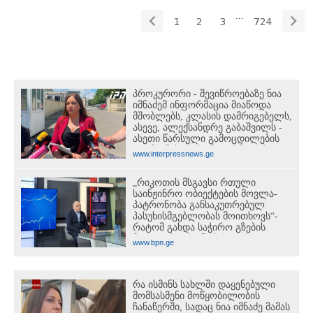
...
1
2
3
724
პროკურორი - შევიწროებაზე ნია
იმნაძემ ინფორმაცია მიაწოდა
მშობლებს, კლასის დამრიგებელს,
ასევე, ალექსანდრე გაბაშვილს -
ასეთი წარსული გამოცდილების
ადამიანისთვის ინფორმაციის
www.interpressnews.ge
მიწოდება, რომ მასწავლებელი
სექსუალურად ავიწროებდა,
„რიკოთის მსგავსი რთული
ფაქტობრივად, წაქეზება იყო
საინჟინრო ობიექტების მოვლა-
პატრონობა განსაკუთრებულ
პასუხისმგებლობას მოითხოვს“-
რატომ გახდა საჭირო გზების
მოვლა-პატრონობისთვის
www.bpn.ge
სახელმწიფო კომპანიის შექმნა
რა ისმინს სახლში დაყენებული
მომსასმენი მოწყობილობის
ჩანაწერში, სადაც ნია იმნაძე მამას