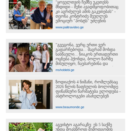
"ყოველთვის ჩემზე უკეთესს
მხდიდი - შენი ავადმყოფობითაც
კი აგრძელებ ამის გაკეთებას" -
თეონა კონტრიძე მეუღლეს
ემოციურ "პოსტს" უძღვნის
www.palitravideo.ge
"გვეგონა, ვერც ერთი ვერ
გადარჩებოდა... მაგრამ მოხდა
სასწაული... ნიაკოს ერთადერთი
ოცნება ჰქონდა, ბოლო ზარზე
მისულიყო, ჩაებარებინა და
სტუდენტი გამხდარიყო..." - ერთ
mshoblebi.ge
წამში შეცვლილი ცხოვრება და
დედა, რომელიც შვილებისთვის
ზოდიაქოს 4 ნიშანი, რომლებსაც
იბრძვის
2026 წლის ზაფხულის ბოლომდე
ფინანსური წარმატება ელოდება -
ასტროლოგები ასახელებენ
www.beaumonde.ge
აგვისტო აგარაკზე: ეს 5 საქმე
უნდა მოასწროთ შემოდგომის