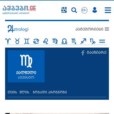
საინფორმაციო პორტალი
კატეგორიები
გააზიარე
ქალწული
აგვისტო
თვის
წლის
ზოგადი პროგნოზი