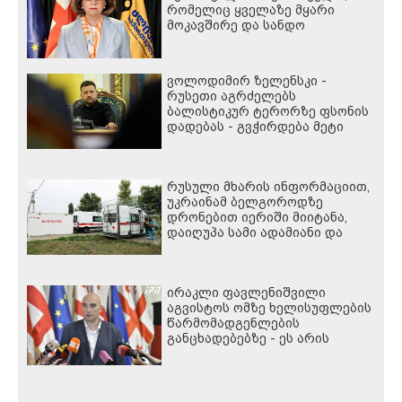
რომელიც ყველაზე მყარი
მოკავშირე და სანდო
პარტნიორი იყო
დასავლეთისთვის რეგიონში,
რუსეთის და ირანის სისხლიანი
ვოლოდიმირ ზელენსკი -
რეჟიმების ფულის სამრეცხაოდ
რუსეთი აგრძელებს
აქცია
ბალისტიკურ ტერორზე ფსონის
დადებას - გვჭირდება მეტი
ზეწოლა
რუსული მხარის ინფორმაციით,
უკრაინამ ბელგოროდზე
დრონებით იერიში მიიტანა,
დაიღუპა სამი ადამიანი და
დაშავდა 25
ირაკლი ფავლენიშვილი
აგვისტოს ომზე ხელისუფლების
წარმომადგენლების
განცხადებებზე - ეს არის
ეროვნული ინტერესების აშკარა
ღალატი - არავის შერჩება
რუსული სქემის ნაწილად
ყოფნა