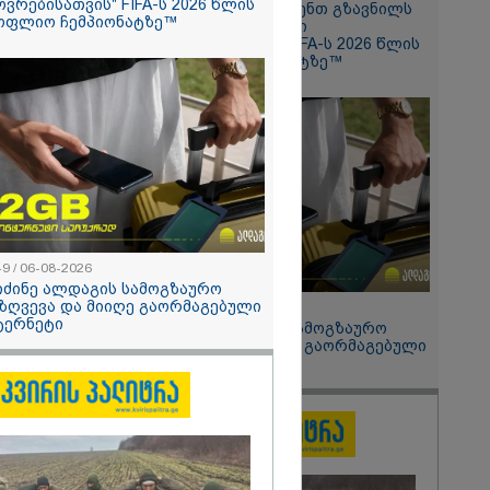
ოვრებისათვის" FIFA-ს 2026 წლის
Hisense წარმოგიდგენთ გზავნილს
ის სამშობლოს
ოფლიო ჩემპიონატზე™
"ინოვაციები უკეთესი
 როგორ
ცხოვრებისათვის" FIFA-ს 2026 წლის
ნიკა გვარამია
მსოფლიო ჩემპიონატზე™
ომთან
ბით ირაკლი
განცხადებას?
49 / 06-08-2026
იძინე ალდაგის სამოგზაურო
ზღვევა და მიიღე გაორმაგებული
15:49 / 06-08-2026
ტერნეტი
შეიძინე ალდაგის სამოგზაურო
დაზღვევა და მიიღე გაორმაგებული
ინტერნეტი