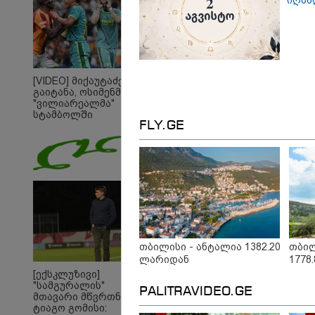
იღბა
გააკრიტიკა
[VIDEO] მიქაუტაძემ
გაიტანა, ოსიმენმაც -
"ვილიარეალმა"
სტამბოლში
FLY.GE
"გალათასარაის"
მოუგო
19:32 
"სიმ
კობა
მოღა
თბილისი - ანტალია 1382.20
თბილ
განც
ლარიდან
1778
საქა
[ექსკლუზივი]
თავი
"სამგურალის"
შეწი
PALITRAVIDEO.GE
მთავარი მწვრთნელი
მემო
16:33 
ტიაგო გომისი:
"ნაც