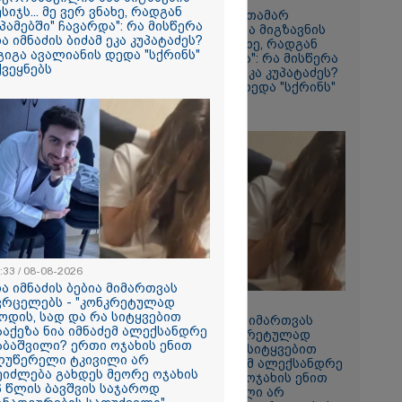
ესიჯს... მე ვერ ვნახე, რადგან
"24 იანვრის ღამეს თამარ
სპამებში" ჩავარდა": რა მისწერა
ნავროზაშვილის ძმა მიგზავნის
წყო რუსეთმა
ია იმნაძის ბიძამ ეკა კუპატაძეს?
მესიჯს... მე ვერ ვნახე, რადგან
 ვახტანგ
 გიგა ავალიანის დედა "სქრინს"
"სპამებში" ჩავარდა": რა მისწერა
ქვეყნებს
ნია იმნაძის ბიძამ ეკა კუპატაძეს?
- გიგა ავალიანის დედა "სქრინს"
აქვეყნებს
ფიქრებდი,
რება შენთან
 ფაზაში
ონა
ნებიდან 18
არს ემოციურ
ე ვარ..
არ
:33 / 08-08-2026
ია იმნაძის ბებია მიმართვას
- გაიცანით
ვრცელებს - "კონკრეტულად
21:33 / 08-08-2026
ნი, ქართულ
ოდის, სად და რა სიტყვებით
ნია იმნაძის ბებია მიმართვას
რთველოზე
ააქეზა ნია იმნაძემ ალექსანდრე
ავრცელებს - "კონკრეტულად
მეხი ბიჭი
აბაშვილი? ერთი ოჯახის ენით
როდის, სად და რა სიტყვებით
ღუწერელი ტკივილი არ
წააქეზა ნია იმნაძემ ალექსანდრე
ეიძლება გახდეს მეორე ოჯახის
გაბაშვილი? ერთი ოჯახის ენით
6 წლის ბავშვის საჯაროდ
2026
აღუწერელი ტკივილი არ