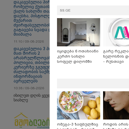
დაკავებულია პირი,
თბილისი - ანტალია
თბ
რომელიც ქუთაისში
1382.20 ლარიდან
17
SS.GE
ქალს სახლში თავს
დაესხა, პისტოლეტის
მუქარით
ძვირფასეულობის
გატაცება სცადა და
მიიმალა
საზოგადოება
11:10 / 09-08-2026
დაკავებულია 3 პირი,
იყიდება 6 ოთახიანი
გარე რეკლა
მათ შორის 2
კერძო სახლი
ხელოსნის დ
არასრულწლოვანი -
სოფელ დიღომში
- რუსთავი
პოლიცია, თბილისში
კურიერზე ჯგუფურად
ძალადობის საქმეზე
ინფორმაციას
ავრცელებს
10:38 / 09-08-2026
იხილეთ დღის ყველა
სიახლე
ომეგა-3 ზაფხულშიც
როდის არის