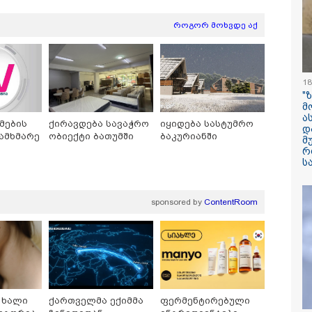
ილისი - ჰერაკლიონი
თბილისი - ბუდაპეშტი
თბილისი - 
78.80 ლარიდან
1421.00 ლარიდან
ლარიდან
როგორ მოხვდე აქ
18
"
მ
ა
11:36 / 08-08-2026
მების
ქირავდება სავაჭრო
იყიდება სასტუმრო
დ
ამხმარე
ობიექტი ბათუმში
ბაკურიანში
მ
წელიწადნახევა
რ
საქართველოში 
ს
ადამიანი დაიკარ
პირს ამ დრომდე
sponsored by
ContentRoom
 ხალი
ქართველმა ექიმმა
ფერმენტირებული