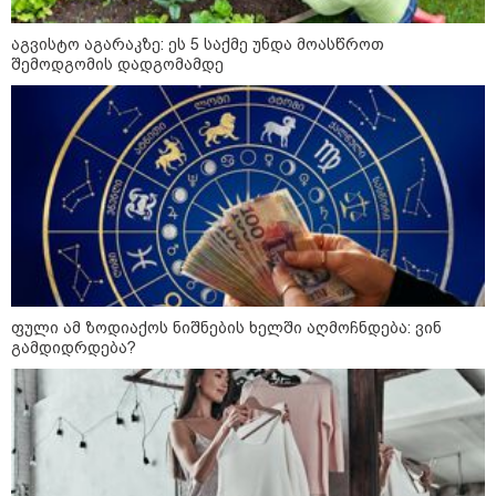
ხანძარი - რუსეთმა კიევზე
იერიში ბალისტიკური
რაკეტებით მიიტანა
აგვისტო აგარაკზე: ეს 5 საქმე უნდა მოასწროთ
შემოდგომის დადგომამდე
14:13 / 04-08-2026
მორიგი თავდასხმა რუსეთში,
ნავთობგადამამუშავებელ
ქარხანაზე - რა დეტალებია
ცნობილი
კატეგორიის ყველა სიახლე
ფული ამ ზოდიაქოს ნიშნების ხელში აღმოჩნდება: ვინ
გამდიდრდება?