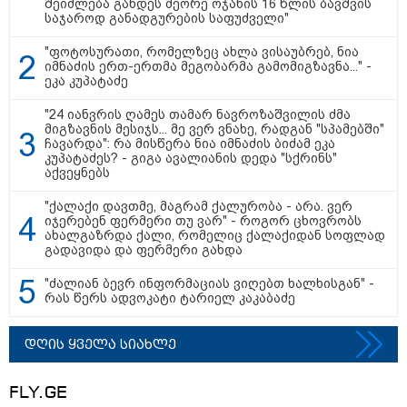
შეიძლება გახდეს მეორე ოჯახის 16 წლის ბავშვის
საჯაროდ განადგურების საფუძველი"
"ფოტოსურათი, რომელზეც ახლა ვისაუბრებ, ნია
წალენჯიხაში, მდინარეში
იმნაძის ერთ-ერთმა მეგობარმა გამომიგზავნა..." -
ახალგაზრდა კაცს ეძებენ -
ეკა კუპატაძე
მანამდე მაშველებმა 2 ბავშვისა
და 1 ქალის გადარჩენა მოახერხეს
"24 იანვრის ღამეს თამარ ნავროზაშვილის ძმა
მიგზავნის მესიჯს... მე ვერ ვნახე, რადგან "სპამებში"
ჩავარდა": რა მისწერა ნია იმნაძის ბიძამ ეკა
კუპატაძეს? - გიგა ავალიანის დედა "სქრინს"
კიდევ ერთ დაკარგული
აქვეყნებს
ახალგაზრდა - ოჯახი 26 წლის
ბიჭს 10 წელია ეძებს
"ქალაქი დავთმე, მაგრამ ქალურობა - არა. ვერ
იჯერებენ ფერმერი თუ ვარ" - როგორ ცხოვრობს
ახალგაზრდა ქალი, რომელიც ქალაქიდან სოფლად
გადავიდა და ფერმერი გახდა
24 წლის ფეხბურთელს თამაშის
"ძალიან ბევრ ინფორმაციას ვიღებთ ხალხისგან" -
დროს ელვამ დაარტყა -
რას წერს ადვოკატი ტარიელ კაკაბაძე
ტრაგიკული მომენტის ამსახველი
კადრები ტაილანდიდან მედიაში
ვრცელდება
დღის ყველა სიახლე
"ყოველთვის ჩემზე უკეთესს
FLY.GE
მხდიდი - შენი ავადმყოფობითაც