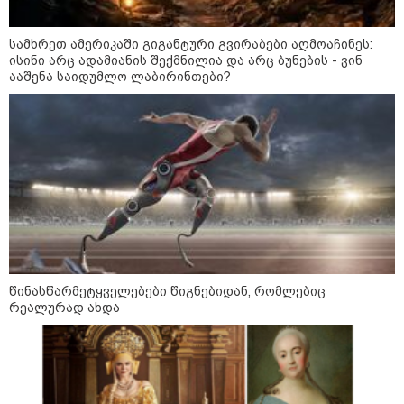
სამხრეთ ამერიკაში გიგანტური გვირაბები აღმოაჩინეს:
"გონებაში ვალაგებდი, ეს ამბავი
ისინი არც ადამიანის შექმნილია და არც ბუნების - ვინ
პირველად ვისთვის მეთქვა, ვის
ააშენა საიდუმლო ლაბირინთები?
უნდა ჩავექოლე“
"ძალიან მძიმეა ჩემთვის ის, რაც
ახლა გითხარით“
"ეს უზნეო გზა
ხელისუფლებისთვის ცუდად
წინასწარმეტყველებები წიგნებიდან, რომლებიც
მთავრდება ხოლმე“
რეალურად ახდა