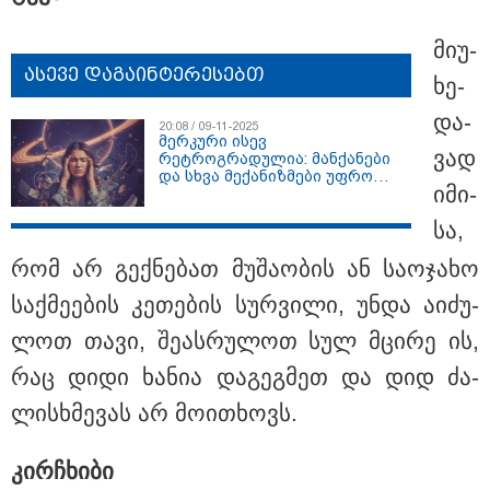
მი­უ­
ასევე დაგაინტერესებთ
ხე­
და­
20:08 / 09-11-2025
მერკური ისევ
ვად
რეტროგრადულია: მანქანები
და სხვა მექანიზმები უფრო
იმი­
ხშირად ფუჭდება -
ასტროლოგიური
სა,
რეკომენდაციები ანა
მზიანისგან
რომ არ გექ­ნე­ბათ მუ­შა­ო­ბის ან სა­ო­ჯა­ხო
23:04 / 09-08-2026
საქ­მე­ე­ბის კე­თე­ბის სურ­ვი­ლი, უნდა აი­ძუ­
ცნობილია, თუ სად შეძლებენ მშობლები სასურველი
ზომისა და მოდელის სასკოლო ფორმების შეძენას
ლოთ თავი, შე­ას­რუ­ლოთ სულ მცი­რე ის,
რაც დიდი ხა­ნია და­გეგ­მეთ და დიდ ძა­
ლის­ხმე­ვას არ მო­ი­თხოვს.
კირჩხი­ბი