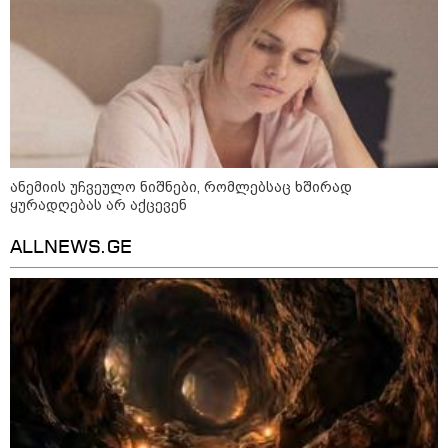
ადმინისტრაციამ “UFO”- ს
ფაილების მორიგი პაკეტი
გამოაქვეყნა
22:30 / 07-08-2026
ინტერნეტში ამაღელვებელი
კადრები ვრცელდება - როგორ
გადაარჩინა 56 წლის კაცმა
ბავშვები აბობოქრებულ ზღვაში
ანემიის უჩვეულო ნიშნები, რომლებსაც ხშირად
დახრჩობას
ყურადღებას არ აქცევენ
ALLNEWS.GE
კატეგორიის ყველა სიახლე
"არის პოლარიზაციის კიდევ უფრო
გაღრმავების საფრთხე და ...“