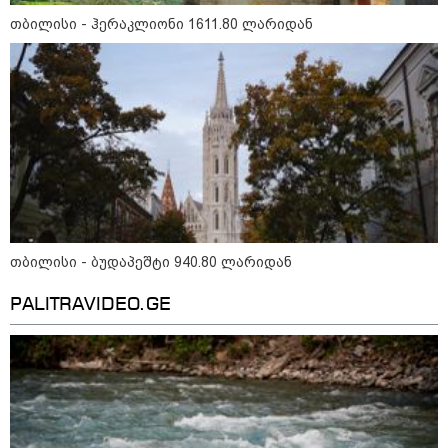
თბილისი - ჰერაკლიონი 1611.80 ლარიდან
12:34 / 08-08-2026
რას აცხადებს ირაკლი კობახიძე
ელექტროენერგიის რამდენჯერმე
გათიშვასთან დაკავშირებით?
19:32 / 08-08-2026
"სიმბოლურია, რომ კობახიძის
მოღალატეობრივი განცხადება
საქართველოს
თბილისი - ბუდაპეშტი 940.80 ლარიდან
თავისუფლებისთვის შეწირული
გმირების მემორიალზე
PALITRAVIDEO.GE
გაკეთდა" - "ნაციონალური
მოძრაობა"
19:03 / 08-08-2026
"მკაცრად ვგმობთ ირაკლი
კობახიძის განცხადებას" -
"კოალიცია ცვლილებისთვის"