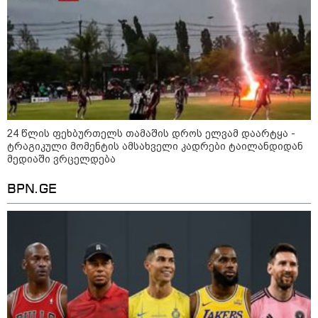
მილიარდიანი იმპერიები მოედნის
მიღმა - ვინ არიან ყველა დროის
ყველაზე მაღალანაზღაურებადი
სპორტსმენები
ანაკლიის პორტის საზღვაო
ინფრასტრუქტურის ძირითადი
24 წლის ფეხბურთელს თამაშის დროს ელვამ დაარტყა -
პარამეტრები დაკორექტირდა - რა
ტრაგიკული მომენტის ამსახველი კადრები ტაილანდიდან
წერია გზშ-ის ანგარიშში
მედიაში ვრცელდება
BPN.GE
უნცია ოქრო დღიურად 101
დოლარით გაძვირდა - რა ღირს
გრამი საქართველოში?