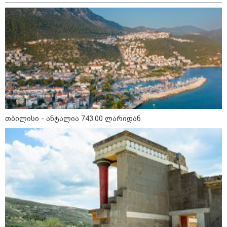
კი აგრძელებ ამის გაკეთებას" -
თეონა კონტრიძე მეუღლეს
ემოციურ "პოსტს" უძღვნის
პოლიტიკა
თბილისი - ანტალია 743.00 ლარიდან