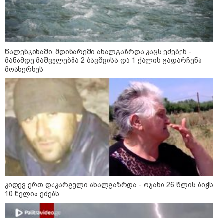
16:33 / 08-08-2026
"გიორგი ბარამიძემ რაღაც
არასწორად ჩამოაყალიბა,
მაგრამ ნამდვილად არ
წალენჯიხაში, მდინარეში ახალგაზრდა კაცს ეძებენ -
ეკუთვნის წიხლი ივანიშვილის
მანამდე მაშველებმა 2 ბავშვისა და 1 ქალის გადარჩენა
ღალატზე დაფუძნებული
მოახერხეს
დიქტატურის მსახურებისგან" -
მიხეილ სააკაშვილი
16:22 / 08-08-2026
"აი, ეს არის სამშობლოს
ღალატი" - როგორ ეხმაურება
ნიკა გვარამია აგვისტოს ომთან
დაკავშირებით ირაკლი
კობახიძის განცხადებას?
კატეგორიის ყველა სიახლე
კიდევ ერთ დაკარგული ახალგაზრდა - ოჯახი 26 წლის ბიჭს
10 წელია ეძებს