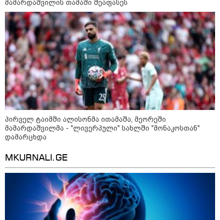
მამარდაშვილის თამაში შეაფასეს
მოზაიკა
პირველ ტაიმში ალისონმა ითამაშა, მეორეში
მამარდაშვილმა - "ლივერპული" სახლში "მონაკოსთან"
დამარცხდა
MKURNALI.GE
11:17 / 08-08-2026
არშემდგარი ქორწინება 15 წლით უფროს
ქართველთან - ალინა კაბაევას