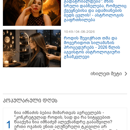
გადატრიალდება": მზის
სრული დაბნელება, რომელიც
ქვეყნებისა და ადამიანების
ბედს ცვლის! - ასტროლოგის
მკითხველის რჩევით
გაფრთხილება
10:49 / 04-08-2026
როდის შევიჭრათ თმა და
მოვერიდოთ სილამაზის
პროცედურებს - 2026 წლის
აგვისტოს ასტროლოგიური
გზამკვლევი
იხილეთ მეტი
23:40 / 09-08-2026
23:04 / 09-08-2026
22:11 / 09-08
კაცი, რომელმაც
ცნობილია, თუ სად
წალენჯიხა
მდინარეში დედა-
შეძლებენ მშობლები
მდინარეში
შვილი გადაარჩინა და
სასურველი ზომისა და
ახალგაზრ
პოპულარული დღეს
თვითონ დინებამ
მოდელის სასკოლო
შვილის გ
გაიტაცა, ცოცხალი
ფორმების შეძენას
შეძლო, თ
იპოვეს
ძლიერი დ
ნია იმნაძის ბებია მიმართვას ავრცელებს -
გამოსვლა
"კონკრეტულად როდის, სად და რა სიტყვებით
მოახერხა
წააქეზა ნია იმნაძემ ალექსანდრე გაბაშვილი?
გაიტაცა
ერთი ოჯახის ენით აღუწერელი ტკივილი არ