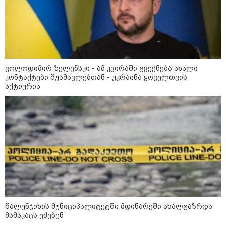
მსოფლიო
ვოლოდიმირ ზელენსკი - ამ კვირაში გვექნება ახალი
კონტაქტები შუამავლებთან - უკრაინა ყოველთვის
აქტიურია
13:15 / 08-08-2026
წალენჯიხის მუნიციპალიტეტში მდინარეში ახალგაზრდა
უძველესი სენი და ეპიდემია: აშშ-ში
მამაკაცს ეძებენ
ერთდროულად კეთრს და ნაწლავურ