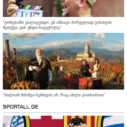
ინფორმაციას ავრცელებს
ხარკოვის მერი?
"გონებაში ვალაგებდი, ეს ამბავი პირველად ვისთვის
10:02 / 09-08-2026
მეთქვა, ვის უნდა ჩავექოლე“
"ქართული ოცნება” ხელს
უწყობს ირანული
ტერორისტული ქსელების
უკანონო გაფართოებას, თუმცა
მაინც ამერიკას უყენებს
მოთხოვნებს?" - ჯო უილსონი
კატეგორიის ყველა სიახლე
"ძალიან მძიმეა ჩემთვის ის, რაც ახლა გითხარით“
SPORTALL.GE
ბენიამინ ნეთანიაჰუ - ისრაელი
უარყოფს 15-პუნქტიან დოკუმენტს
- „ღაზადან“ ძალების გაყვანა არ
მოხდება, სანამ „ჰამასი“