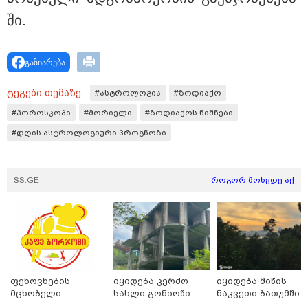
ში.
გაზიარება
15:49 / 06-08-2026
ტეგები თემაზე:
#ასტროლოგია
#ზოდიაქო
შეიძინე ალდაგის სამოგზაურო დაზღვევა და
მიიღე გაორმაგებული ინტერნეტი
#ჰოროსკოპი
#მორიელი
#ზოდიაქოს ნიშნები
#დღის ასტროლოგიური პროგნოზი
საზოგადოება
SS.GE
როგორ მოხვდე აქ
ფენოვნების
იყიდება კერძო
იყიდება მიწის
მცხობელი
სახლი გონიოში
ნაკვეთი ბათუმში