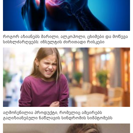
საიდუმლო ცხოვრება: როგორ
გამოიყურებოდა ის პლასტიკურ
ოპერაციებამდე
14:20 / 08-08-2026
როგორ აზიანებს მარილი, ალკოჰოლი, ცხიმები და მოწევა
"ქალაქი დავთმე, მაგრამ
სისხლძარღვებს: ინსულტის ძირითადი რისკები
ქალურობა - არა. ვერ იჯერებენ
ფერმერი თუ ვარ" - როგორ
ცხოვრობს ახალგაზრდა ქალი,
რომელიც ქალაქიდან სოფლად
გადავიდა და ფერმერი გახდა
09:36 / 08-08-2026
"ბავშვობიდან ასე ვარ..
ფანატიკურად ვარ შეყვარებული
საქართველოზე" - გაიცანით
მარტინ გუიმჯიანი, ქართულ
ენასა და საქართველოზე
შეყვარებული სომეხი ბიჭი
აღმოჩენილია პროდუქტი, რომელიც ამცირებს
გაღიზიანებული ნაწლავის სინდრომის სიმპტომებს
23:15 / 07-08-2026
ამოუცნობი ანომალიური
მოვლენები - ტრამპის