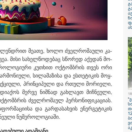
არასრულწლოვნ
გ
მდგომარეობაში
გ
ა
ნ
"ჩანაწერში მამ
ფ
შორის კამათი
ა
მიმდინარეობს - 
დემონსტრირება
რომ ის არა მხ
ეთანხმება იმას,
წერში, სადაც იმნაძე მამას
არამედ გარკვე
კა­ლენ­დრით მე­ა­თე, ხოლო ძველ­რო­მა­უ­ლი კა­
წინმსწრებ ინფ
ეა. მისი სა­ხელ­წო­დე­ბაც სწო­რედ აქე­დან მო­
ფლობდა” - რა 
ჩანაწერში, სადა
რო­ლო­გი­უ­რი კუ­თხით ოქ­ტომ­ბრის თვეს ორი
მამას ესაუბრებ
არ­მო­ნი­უ­ლი, სი­ლა­მა­ზი­სა და ეს­თე­ტი­კის მოყ­
რატომ ჩაბნელდ
­ცი­უ­ლი, პრინ­ცი­პუ­ლი და რთუ­ლი მო­რი­ე­ლი,
საქართველო მე
გველოდება თუ 
დი­ა­ქოს მერ­ვე ნიშ­ნად გახ­ლავთ მიჩ­ნე­უ­ლი,
18
ზამთარში მასშ
"
ენერგოკრიზისი 
ოქ­ტომ­ბრის ძველ­რო­მა­ულ პერ­სო­ნი­ფი­კა­ცი­ას.
ს
"პრობლემის მო
ორ­მა­ცი­ი­სა და გარ­და­სახ­ვის ენერ­გე­ტი­კის
თ
დაახლოებით ე
1
დასჭირდება"
­უ­ლი ნუ­მე­რო­ლო­გი­ა­ში.
ბ
ვ
სასკოლო ფორმ
ა
­დე­ბუ­ლი ადა­მი­ა­ნი
ჩინეთიდან საქ