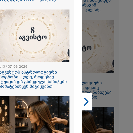
ამერიკელს, შეუძლია ჩამოვიდეს,
დახარჯოს ფული... არავინ
გიორგი
შეზღუდული არაა" - კალაძე
ხადებაზე
2026
რ ცოტნესთვის
 სახლში
:13 / 07-08-2026
ად ცხოვრობს
 აგვისტოს ასტროლოგიური
 რომელიც
როგნოზი - დღე, როდესაც
23:13 / 07-08-2026
ნდერძში ერთი
ნტუიცია და გაბედული ნაბიჯები
8 აგვისტოს ასტროლოგიური
კი არ არის
არმატებისკენ მიგიყვანთ
პროგნოზი - დღე, როდესაც
ლი" - ანა
ინტუიცია და გაბედული ნაბიჯები
2026
წარმატებისკენ მიგიყვანთ
ონიკიდან
რე,
დ მიგვაჩნია,
ნის გასვენება
რ მოხდეს, ეს
ს ისეთი
თა უნდა