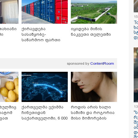
15
T
ხ
თახიანი
ქირავდება
იყიდება მიწის
ს
ში
სასაწყობე-
ნაკვეთი თელეთში
ილისი - ჰერაკლიონი
თბილისი - ბუდაპეშტი
თბილისი - 
დ
საწარმოო ფართი
70.80 ლარიდან
1328.20 ლარიდან
ლარიდან
ლილოში
sponsored by
ContentRoom
15:42 / 07-08-2026
"საიდან იცის, მა
სინამდვილეში 
13
ფხულშიც
ქართველმა ექიმმა
როდის არის ხალი
ხდებოდა... აფხ
"
რატომ
ჩინეთიდან
საშიში და როგორია
ომში თუ არ ვცდ
რ
ქვათ
საქართველოში, 6 000
მისი მოშორების
შ
სამჯერ არის ნა
ე ცხელ
კილომეტრის
მარტივი და
ა
დაშორებით,
უსაფრთხო გზები
არც ერთხელ 10
დ
ტელერობოტული
ცდებოდა" - გია
შ