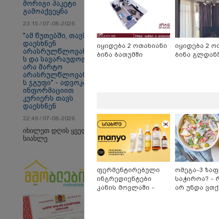
მორიგი პაკეტი
გამოაქვეყნა
23:15 / 07-08-2026
"ამ წუთებში, თავს
დაესხნენ
იყიდება 2 ოთახიანი
იყიდება 2 ო
არასრულწლოვანები
ბინა ბათუმში
ბინა გლდან
ს და სავარაუდოდ,
თბილისი - ანტალია
თბ
არა მარტო
737.80 ლარიდან
13
არასრულწლოვანები
ს ჯგუფი" - ადვოკატის
ინფორმაციით
კურიერს თავს
დაესხნენ
Faceამბები
22:49 / 07-08-2026
იხილეთ დღის ყველა
სიახლე
ფერმენტირებული
ომეგა-3 ზა
ინგრედიენტები
საჭიროა? - 
კანის მოვლაში -
არ უნდა ვთ
კორეული
უარი თევზზ
ინოვაციური ბრენდი
დღეებში
Manyo