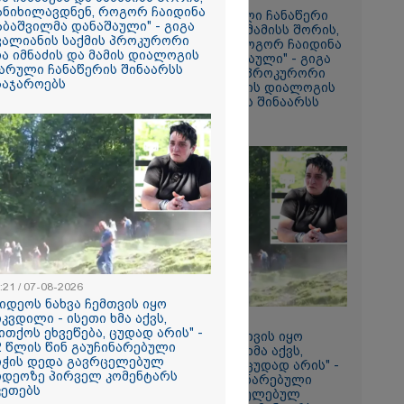
ის ამ
ანიხილავდნენ, როგორ ჩაიდინა
"მოვიპოვეთ ფარული ჩანაწერი
 ჩაგდებას?"
აბაშვილმა დანაშაული" - გიგა
ნია იმნაძესა და მამამისს შორის,
ვალიანის საქმის პროკურორი
განიხილავდნენ, როგორ ჩაიდინა
ია იმნაძის და მამის დიალოგის
გაბაშვილმა დანაშაული" - გიგა
ა-შვილს
არული ჩანაწერის შინაარსს
ავალიანის საქმის პროკურორი
საჯაროებს
ნია იმნაძის და მამის დიალოგის
ნია იმნაძე
ფარული ჩანაწერის შინაარსს
ს ახდენს,
ასაჯაროებს
ოლოდ
 რაც მოხდა,
ულ
ორმაციასაც
ისმის ფარულ
ც იმნაძე
ა?
ა
სამედ და
არა
:21 / 07-08-2026
ტაბური
ვიდეოს ნახვა ჩემთვის იყო
-
იკვდილი - ისეთი ხმა აქვს,
გვარებას
18:21 / 07-08-2026
ითქოს ეხვეწება, ცუდად არის" -
რთი თვე
"ვიდეოს ნახვა ჩემთვის იყო
2 წლის წინ გაუჩინარებული
სიკვდილი - ისეთი ხმა აქვს,
იჭის დედა გავრცელებულ
თითქოს ეხვეწება, ცუდად არის" -
იდეოზე პირველ კომენტარს
12 წლის წინ გაუჩინარებული
ების
კეთებს
ბიჭის დედა გავრცელებულ
ართველოში