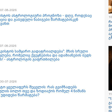
ავუხსნათ,
კატეგორიის ყველა სიახლე
არ დაიბადო
/ 07-08-2026
სიდონია
ვისტოს ასტროლოგიური პროგნოზი - დღე, როდესაც
10
იცია და გაბედული ნაბიჯები წარმატებისკენ
რ
ყვანთ
მ
პ
ა
გ
/ 07-08-2026
აგვისტოს სამყარო გადატრიალდება": მზის სრული
ელება, რომელიც ქვეყნებისა და ადამიანების ბედს
ს! - ასტროლოგის გაფრთხილება
პოვონ ერთი გოგონა,
რა ისმინს სახლში
"ამ ვიდეოს 
აც გიგა
დაყენებული მომსასმენი
ჩემთვის იყ
ქსუალურად
მოწყობილობის
- რას ამბობ
/ 30-07-2026
იწროებდა - თუ
ჩანაწერში, სადაც ნია
დაკარგული
ოჩნდება 10 000
იმნაძე მამას ესაუბრება?
ბიჭის დედა
სტო ყველაფერს შეცვლის: რას გვიმზადებს
რს ოფიციალურად,
ვიდეოკადრე
ულის ბოლო თვე და ზოდიაქოს რომელ 4 ნიშანს
11
 უდიდესი წარმატება?
ხალხოდ გადავცემ" -
შვილის გა
"
 კუპატაძე
ვედრების ხ
გ
ნცხადებას
დ
რცელებს
დ