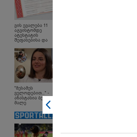
საქართველოშია
ვის ევალება 11
აგვისტომდე
ატესტატის
შეფასებისა და
გამოცდების
ეროვნულ ცენტრში
წარდგენა -
10:58 
დეტალები
"დად
თქვე
"პოს
თავთა
თქვე
დანა
"მესამეს
ეკა კ
ველოდებით..." -
ჟორჟ
ანასტასია ბენდუქიძე
09:32 
მალე
"4 დ
მრავალშვილიანი
უპურ
დედა გახდება
სიცო
ქართ
წერს,
მათ 
გოგო