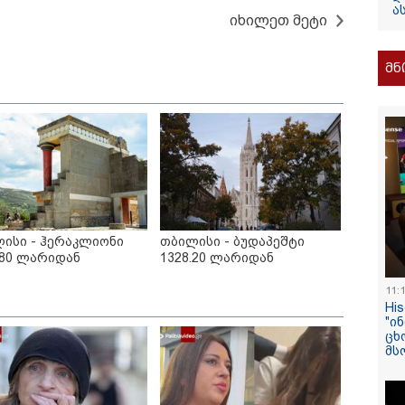
ა
იხილეთ მეტი
13:24 / 07-08-2026
"საქართველოს
მნ
თქვენზე ნაკლებ
მებრძოლის დე
ვატირე!" - რას 
გიორგი ბარამი
პროკურატურის
განცხადების შე
ისი - ჰერაკლიონი
თბილისი - ბუდაპეშტი
.80 ლარიდან
1328.20 ლარიდან
11:
Hi
"ი
ცხ
მს
/ 07-08-2026
14:20 / 07-08-
8 წელს საქართველო
"ჩემი აზრი
არჩინეთ - აი, 2012
გაუსწრო ა
"გამარჯვება" ვინც
არის ეს კა