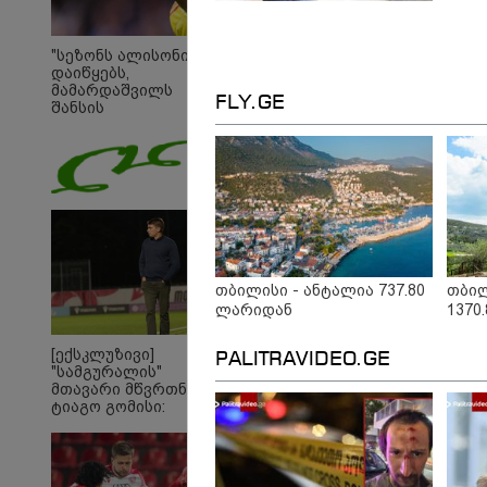
"სეზონს ალისონი
დაიწყებს,
მამარდაშვილს
FLY.GE
შანსის
გამოსაყენებლად
მოთმინება სჭირდება,
რომელსაც 100%-ით
მიიღებს" - განაცხადა
"ლივერპულის"
ყოფილმა მეკარემ
თბილისი - ანტალია 737.80
თბილ
ლარიდან
1370
[ექსკლუზივი]
PALITRAVIDEO.GE
"სამგურალის"
მთავარი მწვრთნელი
ტიაგო გომისი:
"საქართველო
19:05 
ტალანტების
"200
ქვეყანაა"!
გადავ
წლის 