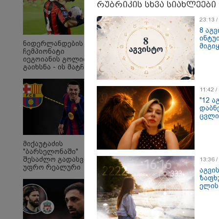
რუბრიკის სხვა სიახლეები
23:13 
8 აგ
ინტუ
ნიდერლანდების
მიგი
ჩემპიონატი
იეგოიანის გოლით
გაიხსნა - ის მატჩის
MVP გახდა
11:42 
"12 
დაბნ
ცვლი
"Soos! ამ წუთებში თავს
"ი
მიქაუტაძის
დაესხნენ
ვის
"ბარსელონაში"
არასრულწლოვანების
სე
შესაძლო გადასვლა
13:36 
და სავარაუდოდ არა
ავ
უფრო რეალური
მარტო
გამ
აგვი
ხდება - რაზე ესაუბრა
არასრულწლოვანების
ლა
ზაფხ
ქართველი
ჯგუფი" - რა
ელის
სა
კატალონიელთა
ინფორმაციას
ეკა
მთავარ მწვრთნელს
ავრცელებს ადვოკატი?
გა
ავ
პოლიტიკა