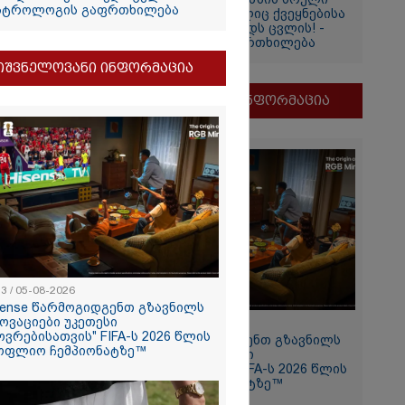
სტროლოგის გაფრთხილება
დაბნელება, რომელიც ქვეყნებისა
და ადამიანების ბედს ცვლის! -
ასტროლოგის გაფრთხილება
თვის
იშვნელოვანი ინფორმაცია
ი
მნიშვნელოვანი ინფორმაცია
და
ამბობს
ძე
მდეგ
13 / 05-08-2026
sense წარმოგიდგენთ გზავნილს
ნოვაციები უკეთესი
11:13 / 05-08-2026
ოვრებისათვის" FIFA-ს 2026 წლის
Hisense წარმოგიდგენთ გზავნილს
ოფლიო ჩემპიონატზე™
2026
"ინოვაციები უკეთესი
ცხოვრებისათვის" FIFA-ს 2026 წლის
თ, ენამ
მსოფლიო ჩემპიონატზე™
ზრს და არ
რგი, თუმცა თუ