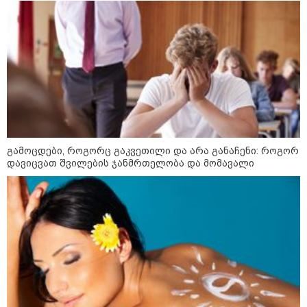
კატეგორიები
დღის ზოგადი
7
ასტროლოგიური
პროგნოზი
აგვისტო
გამოცდები, როგორც გაკვეთილი და არა განაჩენი: როგორ
დავიცვათ შვილების ჯანმრთელობა და მომავალი
ეს დღე გამოირჩევა სტაბილური და მშვიდი ენერგიით. კარგი
პერიოდია დაწყებული საქმეების ბოლომდე მოსაყვანად,
ფინანსური საკითხების გადასამოწმებლად და სამუშაო
სივრცის მოწესრიგებისთვის. თანმიმდევრული მოქმედება და
პრაქტიკული მიდგომა სასურველ შედეგს უდანაკარგოდ
მოგიტანთ.