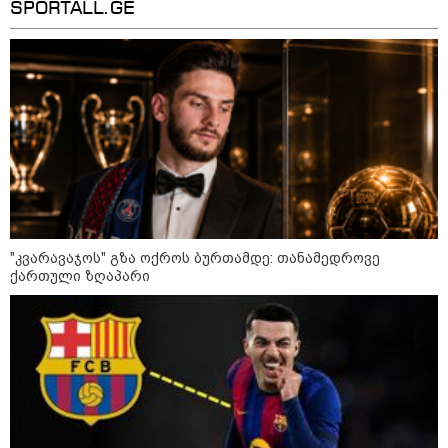
SPORTALL.GE
ქვეყნებშია ბენზინი ყველაზე
ძვირი და ყველაზე იაფი
09:05 / 07-08-2026
მკვლელობა პირდაპირ ეთერში:
ცნობილ "ტიკტოკერს" ლაივის
დროს ესროლეს, ის ადგილზე
გარდაიცვალა - რას ამბობს
მომხდარზე მექსიკის პოლიცია
23:15 / 06-08-2026
"კვარავაჯოს" გზა ოქროს ბურთამდე: თანამედროვე
“არ მინდა, ბაიდენივით
ქართული ზღაპარი
სცენიდან გადავარდეს“ -
დონალდ ტრამპის სიტყვით
გამოსვლისას დამსწრეები
სახალისო შემთხვევის მოწმენი
გახდნენ
10:52 / 06-08-2026
ვაშინგტონს რაკეტების
დეფიციტი აქვს? - მედიის