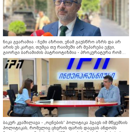
ახალი გარემოება დაკარგული
ბიჭის საქმეში: რას ამბობს
გურამ დადიანიძის დედა
09:52 / 07-08-2026
მიიღო თუ არა გამოძიებამ
"მეტასგან" რაიმე მონაცემები? -
ნიკა გვარამია - ჩემი აზრით, ენამ გაუსწრო აზრს და არ
რას პასუხობს კითხვაზე ნია
არის ეს კარგი, თუმცა თუ რაიმეში არ მეპარება ეჭვი,
იმნაძის ადვოკატი
გიორგი ბარამიძის პატრიოტიზმია - პროკურატურა რომ
პოლიტიკურ დევნას ახორციელებს, ამასაც არ სჭირდება
მტკიცება
კატეგორიის ყველა სიახლე
„რუსთაველზე მდებარე
სასტუმროები 40-50%-იან
ბაკურ კვაშილავა - „ოცნების“ პოლიტიკა ჰგავს იმ მწყემსის
გაუქმებებს იღებენ, საკმაოდ დიდი
პოლიტიკას, რომელიც ცხვრის ფარის დაცვას ანდობს
ზარალისკენ წავალთ - მეგონა,