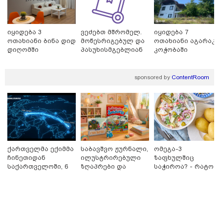
ბერუაშვილის დედა
იყიდება 3
ვეძებთ მშრომელ.
იყიდება 7
ოთახიანი ბინა დიდ
მოწესრიგებულ და
ოთახიანი აგარაკ
დიღომში
პასუხისმგებლიან
კოჭობაში
თანამშრომელს.
sponsored by
ContentRoom
ქართველმა ექიმმა
საბავშვო ჟურნალი,
ომეგა-3
09:25 / 07-08-2026
ჩინეთიდან
ილუსტრირებული
ზაფხულშიც
"დასრულდა 9-თვიანი კოშმარი 570 ოჯახისთვის" -
საქართველოში, 6
ზღაპრები და
საჭიროა? - რატომ
"სფერო ჰოლდინგის" თანამშრომლებს განაჩენი
000 კილომეტრის
მაგნიტური
არ უნდა ვთქვათ
გამოუტანეს: რა სასჯელი ელოდებათ სოფიკო
დაშორებით,
სათამაშო 9.90
უარი თევზზე ცხელ
პეტრიაშვილსა და გივი წულეისკირს
ტელერობოტული
ლარად - "საბავშვო
დღეებში
ოპერაცია ჩაატარა
კარუსელში"
- ისტორია
ზღაპრების სერია