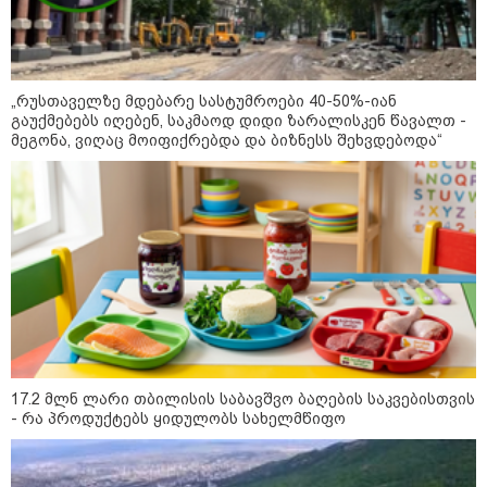
- რუსს, ყაზახს, უკრაინელს,
შვეიცარიელს, იტალიელს,
ამერიკელს, შეუძლია
ჩამოვიდეს, დახარჯოს ფული...
არავინ შეზღუდული არაა" -
კალაძე
„რუსთაველზე მდებარე სასტუმროები 40-50%-იან
გაუქმებებს იღებენ, საკმაოდ დიდი ზარალისკენ წავალთ -
10:45 / 07-08-2026
მეგონა, ვიღაც მოიფიქრებდა და ბიზნესს შეხვდებოდა“
"აშშ კვლავაც ღრმად
შეშფოთებულია რუსეთის მიერ
საქართველოს ტერიტორიის
განგრძობადი ოკუპაციით" -
აშშ-ის საელჩო
კატეგორიის ყველა სიახლე
მკითხველის რჩევით
17.2 მლნ ლარი თბილისის საბავშვო ბაღების საკვებისთვის
- რა პროდუქტებს ყიდულობს სახელმწიფო