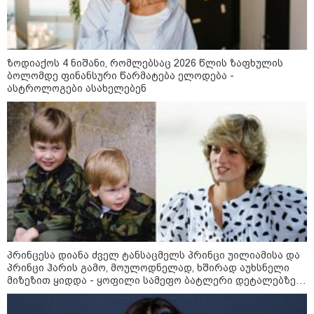
გამომდინარე, მართებულად
მიგვაჩნია, რომ ადამიანის
გასვენება ტაძრიდან არ მოხდეს,
ეს მგლოვიარეს ისეთი
სიყვარულითა უნდა ავუხსნათ,
რომ შფოთვა არ დაიბადოს" -
ზოდიაქოს 4 ნიშანი, რომლებსაც 2026 წლის ზაფხულის
დედა სიდონია
ბოლომდე ფინანსური წარმატება ელოდება -
16:02 / 03-08-2026
ასტროლოგები ასახელებენ
"15 წლის წინ ჩადენილი
დანაშაული, 5-ჯერ შეცვლილი
მოსამართლე, 4-ჯერ თავიდან
დაწყებული საქმე... მადლობა
პროკურატურას, მათ გარეშე ეს
შედეგი არ დადგებოდა" - ქეთა
ხარძიანი
კატეგორიის ყველა სიახლე
პრინცესა დიანა ძველ ტანსაცმელს პრინცი უილიამისა და
პრინცი ჰარის გამო, მოულოდნელად, ხშირად აუხსნელი
მიზეზით ყიდდა - ყოფილი სამეფო ბატლერი დეტალებზე
„ნაციონალური მოძრაობა” -
საკუთარ წიგნში საუბრობს
გიორგი ბარამიძის წინააღმდეგ
საქმე ცილისმწამებლური და