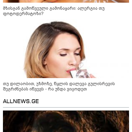
მზისგან გამოწვეული გამონაყარი: ალერგია თუ
ფოტოდერმატოზი?
აგვისტო აგარაკზე: ეს 5 საქმე
უნდა მოასწროთ შემოდგომის
დადგომამდე
ფული ამ ზოდიაქოს ნიშნების
ხელში აღმოჩნდება: ვინ
გამდიდრდება?
თუ დილაობით, უზმოზე, წყლის დალევა გულისრევის
როგორ ჩავიცვათ 40 წლის
შეგრძნებას იწვევს - რა უნდა ვიცოდეთ
შემდეგ: მილიონერების
სტილისტის 8 ოქროს წესი და
აუცილებელი სამოსი
ALLNEWS.GE