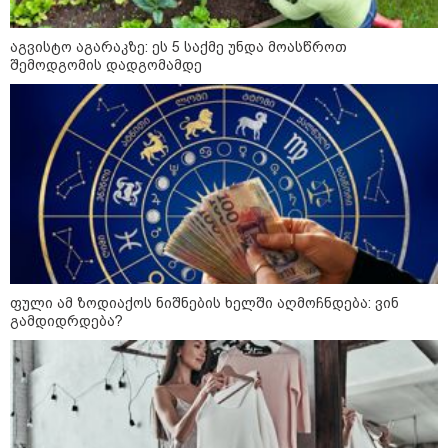
"გამოდი გარეთ, შე, ნა***რო...
აგვისტო აგარაკზე: ეს 5 საქმე უნდა მოასწროთ
კიდევ დაგარტყამ" - ვრცელდება
შემოდგომის დადგომამდე
ფიზიკური და სიტყვიერი
დაპირისპირების კადრები
სუპერმარკეტიდან
"ბოლო წამებზე ნამდვილად ისმის
განწირული ხმა: “კახა, არ
მიმატოვო, გეხვეწები” - რა წერს
და რა ვიდეოს აქვეყნებს
ადვოკატი, ტარიელ კაკაბაძე?
ვრცელდება მკვლელობის
მომენტში გადაღებული უმძიმესი
ფული ამ ზოდიაქოს ნიშნების ხელში აღმოჩნდება: ვინ
ვიდეო: კადრებში ჩანს, როგორ
ესროლეს ცნობილ "ტიკტოკერს"
გამდიდრდება?
ლაივის დროს - რას ამბობს
მომხდარზე მექსიკის პოლიცია
სამართალი