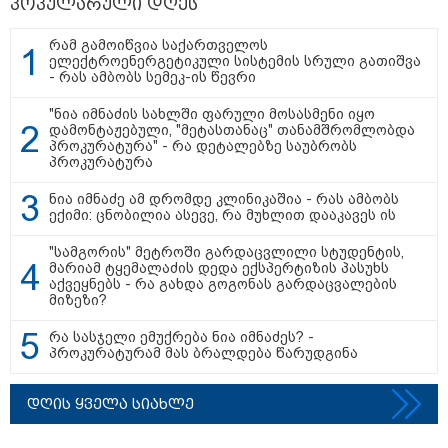
პოპულარული დღეს
გამოქვეყნდა SpaceX-ის
რაკეტის ფრაგმენტის
მთვარესთან შეჯახების
რამ გამოიწვია საქართველოს
ამსახველი კადრები -
ელექტროენერგეტიკული სისტემის სრული გათიშვა
ორბიტალურმა აპარატმა
- რას ამბობს სემეკ-ის წევრი
მთვარის ზედაპირი შეჯახებამდე
და შეჯახების შემდეგ გადაიღო
"ნია იმნაძის სახლში ფარული მოსასმენი იყო
დამონტაჟებული, "მეტასთანაც" თანამშრომლობდა
10:45 / 07-08-2026
პროკურატურა" - რა დეტალებზე საუბრობს
"აშშ კვლავაც ღრმად
პროკურატურა
შეშფოთებულია რუსეთის მიერ
საქართველოს ტერიტორიის
ნია იმნაძე ამ დრომდე კლინიკაშია - რას ამბობს
განგრძობადი ოკუპაციით" -
ექიმი: ცნობილია ასევე, რა მუხლით დააკავეს ის
აშშ-ის საელჩო
"სამგორის" მეტროში გარდაცვლილი სტუდენტის,
მარიამ ტყემალაძის დედა ექსპერტიზის პასუხს
09:05 / 07-08-2026
აქვეყნებს - რა გახდა გოგონას გარდაცვალების
მკვლელობა პირდაპირ ეთერში:
მიზეზი?
ცნობილ "ტიკტოკერს" ლაივის
დროს ესროლეს, ის ადგილზე
რა სასჯელი ემუქრება ნია იმნაძეს? -
გარდაიცვალა - რას ამბობს
პროკურატურამ მას ბრალდება წარუდგინა
მომხდარზე მექსიკის პოლიცია
დღის ყველა სიახლე