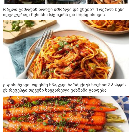
გათავისუფლებისკენ" - რას
წერს ეუთო-ს წარმომადგენელი
რატომ გამოდის ხორცი მშრალი და უხეში? 4 ოქროს წესი
მზია ამაღლობელზე?
იდეალურად წვნიანი სტეიკისა და მწვადისთვის
21:38 / 06-08-2026
"ჩვენთვის ეს ეგზოტიკაა, ჩვენს
სტუმრებს ასე ვუხსნით - ბევრი
სანთელი, ეგზოტიკა და
რომანტიკული საღამოები" -
შალვა ალავერდაშვილი
ელექტროენერგიის გათიშვებზე
კატეგორიის ყველა სიახლე
გაგისინჯავთ ოდესმე სპაგეტი ბარბექიუს სოუსით? პასტის
ეს რეცეპტი თქვენი საყვარელი ვახშამი გახდება
კრეისერ "ედინბურგის" საიდუმლო:
როგორ იპოვეს 40 წლის შემდეგ 5
ტონა "სტალინის ოქრო"