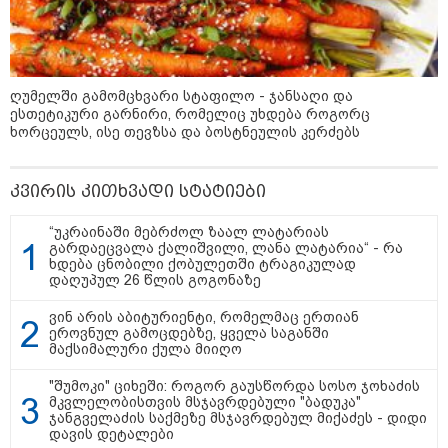
ედუარდ შევარდნაძის
სკანდალური საჩუქარი პუტინს და
რუსეთის პრეზიდენტის მუქარა,
რომელიც 6 წლის შემდეგ
ღუმელში გამომცხვარი სტაფილო - ჯანსაღი და
აასრულა
ესთეტიკური გარნირი, რომელიც უხდება როგორც
ხორცეულს, ისე თევზსა და ბოსტნეულის კერძებს
რატომ ჩაბნელდა საქართველო
მესამედ: საბოტაჟი, ტექნიკური
კვირის კითხვადი სტატიები
ხარვეზი თუ
არაპროფესიონალიზმი?! -
სანდრო თვალჭრელიძის ანალიზი
“უკრაინაში მებრძოლ ზაალ ლატარიას
გარდაეცვალა ქალიშვილი, ლანა ლატარია“ - რა
ხდება ცნობილი ქობულეთში ტრაგიკულად
ჩაკეტილი „პოლიტიკური
დაღუპულ 26 წლის გოგონაზე
სამკუთხედი“ - კულუარული
თამაშები, რომლებიც დიდი
ვინ არის აბიტურიენტი, რომელმაც ერთიან
სისხლის ფასად ჯდება
ეროვნულ გამოცდებზე, ყველა საგანში
მაქსიმალური ქულა მიიღო
"შუმოკი" ციხეში: როგორ გაუსწორდა სოსო ჯოხაძის
მკვლელობისთვის მსჯავრდებული "ბადუკა"
ჯანგველაძის საქმეზე მსჯავრდებულ მიქაძეს - დიდი
დავის დეტალები