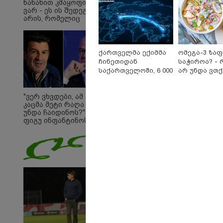
ნანახით კმაყოფილი
ვარ - ეს ის შედეგი არ
არის, რომელიც
გვინდოდა
ქართველმა ექიმმა
ომეგა-3 ზა
ჩინეთიდან
საჭიროა? - 
საქართველოში, 6 000
არ უნდა ვთ
კილომეტრის
უარი თევზზ
დაშორებით,
დღეებში
"ვერ ვხვდები, ამ
ტელერობოტული
კაცმა მეტი რაღა
ოპერაცია ჩაატარა -
უნდა ჩაიდინოს?" -
ისტორია დაწერილია
ფიგუ ინფანტინოს
გადადგომას
მოითხოვს
09:33 
"მამი
დატო
თვით
ადამ
ზვია
სიტყვ
მოხსე
ჯაბა
12:20 