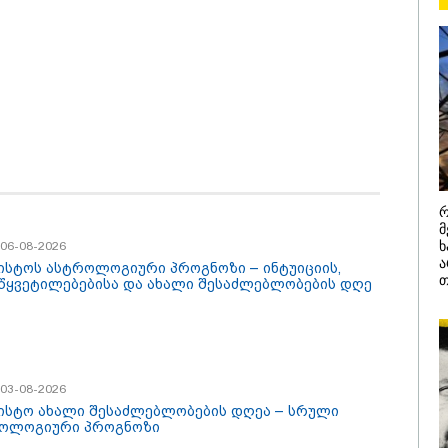
ა კანონიკიდან
"15 წლის წ
მდინარე,
დანაშაული,
ებულად მიგვაჩნია,
შეცვლილი 
დამიანის გასვენება
4-ჯერ თავ
დან არ მოხდეს, ეს
დაწყებული 
ვიარეს ისეთი
მადლობა
არულითა უნდა
პროკურატუ
სნათ, რომ შფოთვა
გარეშე ეს 
კატეგორიის ყველა სიახლე
აიბადოს" - დედა
დადგებოდა
ნია
ხარძიანი
რ
მ
/ 06-08-2026
ხ
ა
ვისტოს ასტროლოგიური პროგნოზი – ინტუიციის,
თ
წყვეტილებებისა და ახალი შესაძლებლობების დღე
26 წლის ყველაზე
აფრიკის ქვეყნები
/ 03-08-2026
ყიდვადი
ამერიკულ დოლარზე
ვისტო ახალი შესაძლებლობების დღეა – სრული
ტომობილები -
უარს ამბობენ
ოლოგიური პროგნოზი
cus2Move-ის რეიტინგი