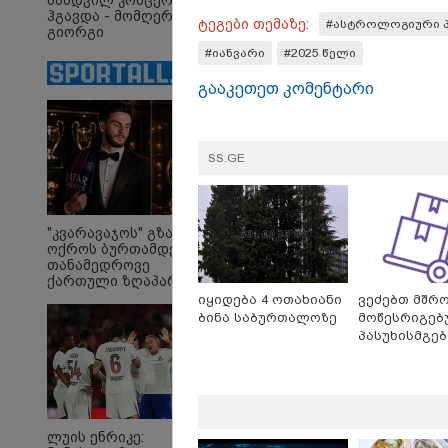
ნამდვილ კონცერტს
ჰგავდა - მომღერალი
ტეგები თემაზე:
#ასტროლოგიური 
გიორგი
მეფისაშვილი
#იანვარი
#2025 წელი
დაქორწინდა (ვიდეო)
გააკეთეთ კომენტარი
SS.GE
ირაკლი
"თ
ღარიბაშვილი კლინიკაში
ცო
იყო გადაყვანილი - რა
ცხ
დეტალებზე საუბრობს
აქვ
"კვარავაჯოს" გზა
მისი ადვოკატი?
გუ
ოქროს ბურთამდე:
დე
თანამედროვე
მი
ქართული ზღაპარი
იყიდება 4 ოთახიანი
ვეძებთ მშრ
ბინა საბურთალოზე
მოწესრიგებ
Faceამბები
პასუხისმგე
თანამშრომე
ლუის ენრიკე: