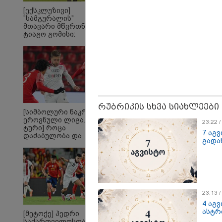
"როც
[ექსკლუზივი]
გამო
"სამგურალის"
მართ
მთავარი მწვრთნელი
რომ ა
ტიაგო გომისი:
ტაძრი
"საქართველო
მგლო
ტალანტების
სიყვ
ქვეყანაა"!
ავუხ
არ დ
სიდო
რუბრიკის სხვა სიახლეები
[სიმბოლური ნაკრები.
ეროვნული ლიგა. XXX
23:22 
ტური] როცა
7 აგ
დაძაბულობა და
გადა
ხარისხი ერთად არ
არიან...
ყველაზე კარგი/ცუდი
20
23:13 
ქვეყნები
გა
4 აგ
ემიგრანტებისთვის 2026
ავ
ასტრ
[მეტოქე] პედრი
წელს
Fo
საქართველოსთან