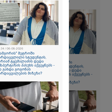
ადვოკატი? (ვიდეო)
ტიმრობა
ნიტარს,
 შვილი
ლინიკის
შოში გააჩინა,
დაზიანებები
2026
 “ტარაიას
 89 წლის
რინავი
:34 / 06-08-2026
ჰარტის
სამგორის" მეტროში
ი
არდაცვლილი სტუდენტის,
18:34 / 06-08-2026
ავის ძებნა
არიამ ტყემალაძის დედა
"სამგორის" მეტროში
ახლდა
ქსპერტიზის პასუხს აქვეყნებს -
გარდაცვლილი სტუდენტის,
ა გახდა გოგონას
მარიამ ტყემალაძის დედა
არდაცვალების მიზეზი?
ექსპერტიზის პასუხს აქვეყნებს -
რა გახდა გოგონას
გარდაცვალების მიზეზი?