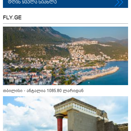
გადავცემ" - ეკა კუპატაძე
დღის ყველა სიახლე
განცხადებას ავრცელებს
რა ისმინს სახლში დაყენებული
FLY.GE
მომსასმენი მოწყობილობის
ჩანაწერში, სადაც ნია იმნაძე
მამას ესაუბრება?
"ამ ვიდეოს ნახვა ჩემთვის იყო
სიკვდილი" - რას ამბობს
დაკარგული 17 წლის ბიჭის დედა
ვიდეოკადრებზე, სადაც შვილის
განწირული ვედრების ხმა
ამოიცნო
თბილისი - ანტალია 1085.80 ლარიდან
პოლიტიკა