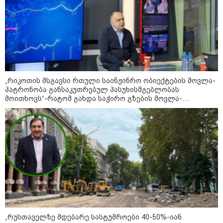
შეხვდებოდა“
„ფასები 2-3 წელში გაორმაგდება“
- ლოკაციები თბილისის
შემოგარენში, სადაც შესაძლოა,
მიწები გაძვირდეს
„რიკოთის მსგავსი რთული საინჟინრო ობიექტების მოვლა-
პატრონობა განსაკუთრებულ პასუხისმგებლობას
მოითხოვს“-რატომ გახდა საჭირო გზების მოვლა-
პატრონობისთვის სახელმწიფო კომპანიის შექმნა
სამართალი
„რუსთაველზე მდებარე სასტუმროები 40-50%-იან