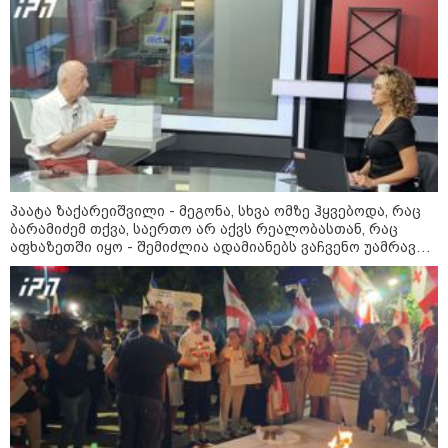
დადგომამდე
ფული ამ ზოდიაქოს ნიშნების
ხელში აღმოჩნდება: ვინ
გამდიდრდება?
პაატა ზაქარეიშვილი - მეგონა, სხვა ომზე ჰყვებოდა, რაც
როგორ ჩავიცვათ 40 წლის
ბარამიძემ თქვა, საერთო არ აქვს რეალობასთან, რაც
შემდეგ: მილიონერების
აფხაზეთში იყო - შემიძლია ადამიანებს ვაჩვენო უამრავი
სტილისტის 8 ოქროს წესი და
აუცილებელი სამოსი
საბუთი, სადაც კომისია მუშაობს და ბარამიძე იქ არ ჩანს
მსოფლიო