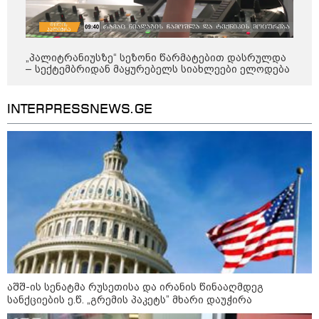
დღის ზოგადი
7
„პალიტრანიუსზე“ სეზონი წარმატებით დასრულდა
ასტროლოგიური
– სექტემბრიდან მაყურებელს სიახლეები ელოდება
პროგნოზი
აგვისტო
INTERPRESSNEWS.GE
ეს დღე გამოირჩევა სტაბილური და მშვიდი ენერგიით. კარგი
პერიოდია დაწყებული საქმეების ბოლომდე მოსაყვანად,
ფინანსური საკითხების გადასამოწმებლად და სამუშაო
სივრცის მოწესრიგებისთვის. თანმიმდევრული მოქმედება და
პრაქტიკული მიდგომა სასურველ შედეგს უდანაკარგოდ
მოგიტანთ.
აშშ-ის სენატმა რუსეთისა და ირანის წინააღმდეგ
სანქციების ე.წ. „გრემის პაკეტს” მხარი დაუჭირა
აგვისტო აგარაკზე: ეს 5 საქმე
უნდა მოასწროთ შემოდგომის