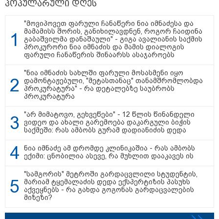
პოპულარული დღეს
22:49 / 07-08-2026
22:45 / 07-08-2026
22:30 / 07-08
"მოვიპოვეთ ფარული ჩანაწერი ნია იმნაძესა და
"ამ წუთებში, თავს
14 წლის მოზარდმა
ინტერნეტ
მამამისს შორის, განიხილავდნენ, როგორ ჩაიდინა
დაესხნენ
საკუთარი პაპა და ბებია
ამაღელვე
გაბაშვილმა დანაშაული" - გიგა ავალიანის საქმის
არასრულწლოვანების
მოკლა, შემდეგ კი
კადრები 
პროკურორი ნია იმნაძის და მამის დიალოგის
და სავარაუდოდ, არა
სკოლაში ცეცხლი
როგორ გა
ფარული ჩანაწერის შინაარსს ასაჯაროებს
მარტო
გახსნა - რა დეტალები
წლის კაცმ
არასრულწლოვანების
ხდება ცნობილი
აბობოქრე
"ნია იმნაძის სახლში ფარული მოსასმენი იყო
ჯგუფი" - ადვოკატის
ბანგკოკში მომხდარი
დახრჩობა
დამონტაჟებული, "მეტასთანაც" თანამშრომლობდა
ინფორმაციით კურიერს
ტრაგედიიდან
პროკურატურა" - რა დეტალებზე საუბრობს
თავს დაესხნენ
პროკურატურა
"არ მიმატოვო, გეხვეწები" - 12 წლის წინანდელი
ვიდეო და ახალი გარემოება დაკარგული ბიჭის
საქმეში: რას ამბობს გურამ დადიანიძის დედა
"Soos! ამ წუთებში თავს დაესხნენ
არასრულწლოვანების და
ნია იმნაძე ამ დრომდე კლინიკაშია - რას ამბობს
სავარაუდოდ არა მარტო
ექიმი: ცნობილია ასევე, რა მუხლით დააკავეს ის
არასრულწლოვანების ჯგუფი" - რა
ინფორმაციას ავრცელებს
ადვოკატი?
"სამგორის" მეტროში გარდაცვლილი სტუდენტის,
მარიამ ტყემალაძის დედა ექსპერტიზის პასუხს
"იპოვონ ერთი გოგონა, ვისაც გიგა
აქვეყნებს - რა გახდა გოგონას გარდაცვალების
სექსუალურად ავიწროებდა - თუ
მიზეზი?
გამოჩნდება 10 000 ლარს
ოფიციალურად, სახალხოდ