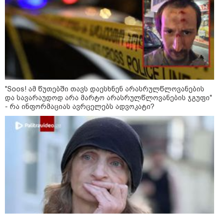
"2008 წელს საქართველო
გადავარჩინეთ - აი, 2012 წლის
"გამარჯვება" ვინც იზეიმეთ,
სწორედ ეგ იყო ქართული
ისტორიული კატასტროფა და
რაც რუსმა ჯარით ვერ აიღო,
შიდა ღალატით გაინაღდა" -
მიხეილ სააკაშვილი
14:20 / 07-08-2026
"ჩემი აზრით, ენამ გაუსწრო
აზრს და არ არის ეს კარგი,
თუმცა თუ რაიმეში არ მეპარება
"Soos! ამ წუთებში თავს დაესხნენ არასრულწლოვანების
ეჭვი, გიორგი ბარამიძის
და სავარაუდოდ არა მარტო არასრულწლოვანების ჯგუფი"
პატრიოტიზმია" - ნიკა გვარამია
- რა ინფორმაციას ავრცელებს ადვოკატი?
13:42 / 07-08-2026
"საქართველო მშვიდი ქვეყანაა,
სტუმართმოყვარე ხალხი ვართ
და ყველას შეუძლია ჩამოვიდეს,
არავინ შეზღუდული არაა" - კახა
კალაძე
13:27 / 07-08-2026
"სტუმართმოყვარე ხალხი ვართ