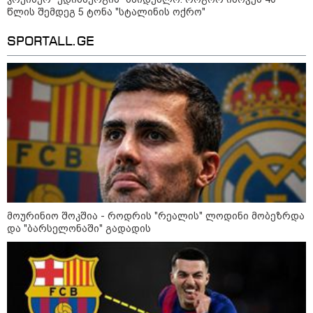
“არ მინდა, ბაიდენივით
წლის შემდეგ 5 ტონა "სტალინის ოქრო"
სცენიდან გადავარდეს“ -
დონალდ ტრამპის სიტყვით
SPORTALL.GE
გამოსვლისას დამსწრეები
სახალისო შემთხვევის მოწმენი
გახდნენ
კატეგორიის ყველა სიახლე
აშშ-ის სენატმა რუსეთისა და
ირანის წინააღმდეგ სანქციების
მოურინიო შოკშია - როდრის "რეალის" ლოდინი მობეზრდა
ე.წ. „გრემის პაკეტს” მხარი
და "ბარსელონაში" გადადის
დაუჭირა
პაატა ზაქარეიშვილი - მეგონა,
სხვა ომზე ჰყვებოდა, რაც
ბარამიძემ თქვა, საერთო არ აქვს