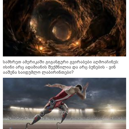
სიკვდილი - ისეთი ხმა აქვს,
თითქოს ეხვეწება, ცუდად არის"
- 12 წლის წინ გაუჩინარებული
ბიჭის დედა გავრცელებულ
ვიდეოზე პირველ კომენტარს
აკეთებს
კატეგორიის ყველა სიახლე
სამხრეთ ამერიკაში გიგანტური გვირაბები აღმოაჩინეს:
ისინი არც ადამიანის შექმნილია და არც ბუნების - ვინ
ააშენა საიდუმლო ლაბირინთები?
პაატა ზაქარეიშვილის მწვავე
პასუხი გიორგი ბარამიძის
სკანდალურ განცხადებაზე -
"ყველაფერი დეტალურად ვიცი...
კამანში მოკლული ქართველები მე
გადმოვასვენე... ბარამიძე კი
ტყუის"
აგვისტოს ომში, გორში
საბრძოლო ნათლობა მიღებული
რუსული „ისკანდერი“ დღეს კიევის
მთავარ კოშმარად იქცა