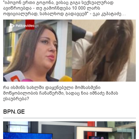
"იპოვონ ერთი გოგონა, ვისაც გიგა სექსუალურად
- რუსს, ყაზახს, უკრაინელს,
შვეიცარიელს, იტალიელს,
ავიწროებდა - თუ გამოჩნდება 10 000 ლარს
ამერიკელს, შეუძლია
ოფიციალურად, სახალხოდ გადავცემ" - ეკა კუპატაძე
ჩამოვიდეს, დახარჯოს ფული...
განცხადებას ავრცელებს
არავინ შეზღუდული არაა" -
კალაძე
კატეგორიის ყველა სიახლე
„რიკოთის მსგავსი რთული
რა ისმინს სახლში დაყენებული მომსასმენი
საინჟინრო ობიექტების მოვლა-
პატრონობა განსაკუთრებულ
მოწყობილობის ჩანაწერში, სადაც ნია იმნაძე მამას
პასუხისმგებლობას მოითხოვს“-
ესაუბრება?
რატომ გახდა საჭირო გზების
მოვლა-პატრონობისთვის
BPN.GE
სახელმწიფო კომპანიის შექმნა
„რუსთაველზე მდებარე
სასტუმროები 40-50%-იან
გაუქმებებს იღებენ, საკმაოდ დიდი
ზარალისკენ წავალთ - მეგონა,
ვიღაც მოიფიქრებდა და ბიზნესს