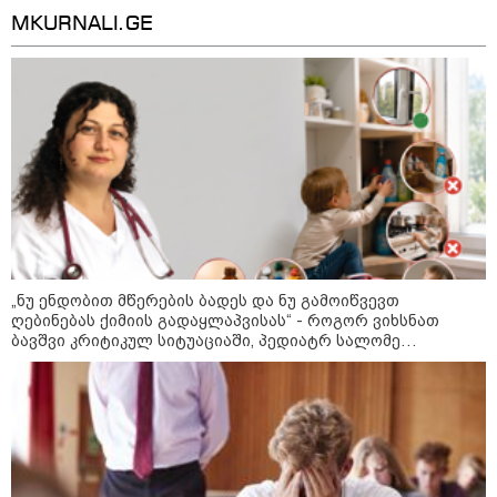
MKURNALI.GE
„ნუ ენდობით მწერების ბადეს და ნუ გამოიწვევთ
09:00 / 07-08-2026
ღებინებას ქიმიის გადაყლაპვისას“ - როგორ ვიხსნათ
ბავშვი კრიტიკულ სიტუაციაში, პედიატრ სალომე
18 წელი აგვისტოს ომიდან - ტრაგიკული
ახვლედიანის რჩევები
მოვლენების ქრონოლოგია, რომელიც
შესაძლოა, აღარ გვახსოვს
22:28 / 07-08-2026
სად იზღუდება მოძრაობა -