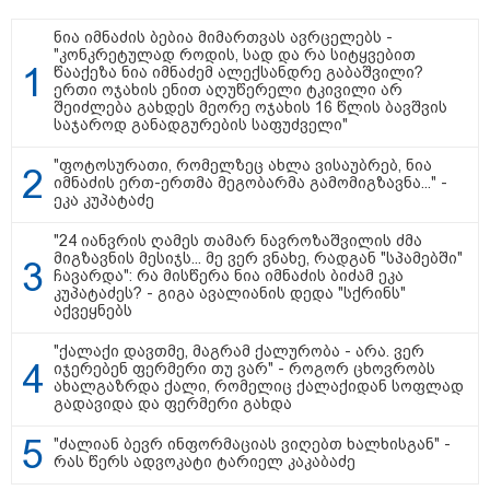
დაზარალებულს?
ნია იმნაძის ბებია მიმართვას ავრცელებს -
13:36 / 09-08-2026
"კონკრეტულად როდის, სად და რა სიტყვებით
24 წლის ფეხბურთელს თამაშის
წააქეზა ნია იმნაძემ ალექსანდრე გაბაშვილი?
დროს ელვამ დაარტყა,
ერთი ოჯახის ენით აღუწერელი ტკივილი არ
დაშავდა 12 ადამიანი -
შეიძლება გახდეს მეორე ოჯახის 16 წლის ბავშვის
ვრცელდება ტრაგიკული
საჯაროდ განადგურების საფუძველი"
მომენტის ამსახველი კადრები
ტაილანდიდან
"ფოტოსურათი, რომელზეც ახლა ვისაუბრებ, ნია
იმნაძის ერთ-ერთმა მეგობარმა გამომიგზავნა..." -
ეკა კუპატაძე
10:29 / 09-08-2026
"ვერასდროს ვიფიქრებდი, რომ
"24 იანვრის ღამეს თამარ ნავროზაშვილის ძმა
ჩვენი ცხოვრება შენთან ერთად
მიგზავნის მესიჯს... მე ვერ ვნახე, რადგან "სპამებში"
ასეთ არარომანტიკულ ფაზაში
ჩავარდა": რა მისწერა ნია იმნაძის ბიძამ ეკა
შევიდოდა" - თეონა კონტრიძე
კუპატაძეს? - გიგა ავალიანის დედა "სქრინს"
ქორწინებიდან 18 წლის თავზე
აქვეყნებს
ქმარს ემოციურ "პოსტს" უძღვნის
"ქალაქი დავთმე, მაგრამ ქალურობა - არა. ვერ
იჯერებენ ფერმერი თუ ვარ" - როგორ ცხოვრობს
ახალგაზრდა ქალი, რომელიც ქალაქიდან სოფლად
გადავიდა და ფერმერი გახდა
"ძალიან ბევრ ინფორმაციას ვიღებთ ხალხისგან" -
თბილისი - ანტალია 772.00
რას წერს ადვოკატი ტარიელ კაკაბაძე
ლარიდან