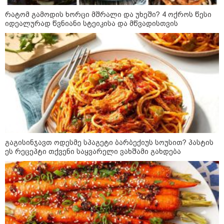
ადმინისტრაციამ “UFO”- ს
რატომ გამოდის ხორცი მშრალი და უხეში? 4 ოქროს წესი
ფაილების მორიგი პაკეტი
იდეალურად წვნიანი სტეიკისა და მწვადისთვის
გამოაქვეყნა
22:30 / 07-08-2026
ინტერნეტში ამაღელვებელი
კადრები ვრცელდება - როგორ
გადაარჩინა 56 წლის კაცმა
ბავშვები აბობოქრებულ ზღვაში
დახრჩობას
კატეგორიის ყველა სიახლე
გაგისინჯავთ ოდესმე სპაგეტი ბარბექიუს სოუსით? პასტის
ეს რეცეპტი თქვენი საყვარელი ვახშამი გახდება
"არის პოლარიზაციის კიდევ უფრო
გაღრმავების საფრთხე და ...“