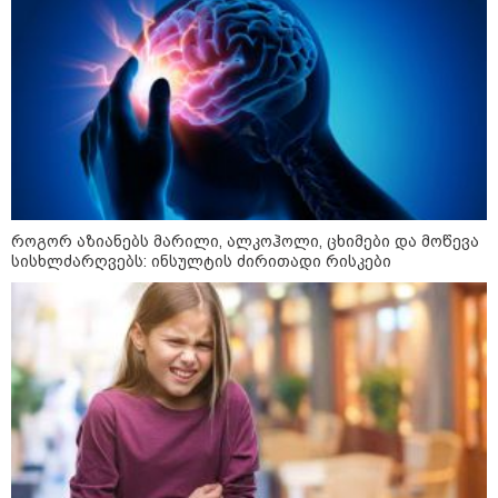
კატეგორიები
როგორ აზიანებს მარილი, ალკოჰოლი, ცხიმები და მოწევა
სისხლძარღვებს: ინსულტის ძირითადი რისკები
დღის ზოგადი
10
ასტროლოგიური
პროგნოზი
აგვისტო