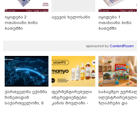
იყიდება 2
ავეჯის ხელოსანი
იყიდება 1
ოთახიანი ბინა
ოთახიანი ბინა
ბათუმში
ბათუმში
sponsored by
ContentRoom
23:04 / 09-08-2026
ცნობილია, თუ სად შეძლებენ მშობლები სასურველი
ქართველმა ექიმმა
ფერმენტირებული
საბავშვო ჟურნალი
ზომისა და მოდელის სასკოლო ფორმების შეძენას
ჩინეთიდან
ინგრედიენტები
ილუსტრირებული
საქართველოში, 6
კანის მოვლაში -
ზღაპრები და
000 კილომეტრის
კორეული
მაგნიტური
დაშორებით,
ინოვაციური
სათამაშო 9.90
ტელერობოტული
ბრენდი Manyo
ლარად - "საბავშვ
ოპერაცია ჩაატარა
საქართველოშია
კარუსელში"
- ისტორია
ზღაპრების სერია
დაწერილია
დაიწყო