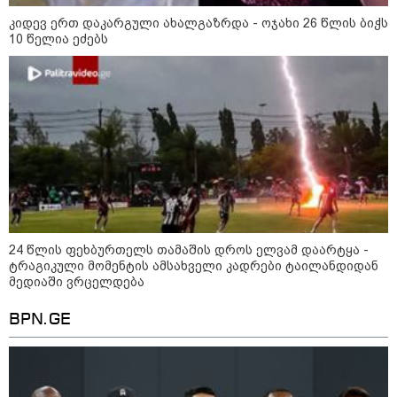
კიდევ ერთ დაკარგული ახალგაზრდა - ოჯახი 26 წლის ბიჭს
10 წელია ეძებს
11:36 / 08-08-2026
წელიწადნახევარში საქართველოში 164
ადამიანი დაიკარგა - 57 პირს ამ დრომდე
ეძებენ
23:40 / 09-08-2026
24 წლის ფეხბურთელს თამაშის დროს ელვამ დაარტყა -
კაცი, რომელმაც მდინარეში
ტრაგიკული მომენტის ამსახველი კადრები ტაილანდიდან
დედა-შვილი გადაარჩინა და
მედიაში ვრცელდება
თვითონ დინებამ გაიტაცა,
ცოცხალი იპოვეს
BPN.GE
23:04 / 09-08-2026
ცნობილია, თუ სად შეძლებენ