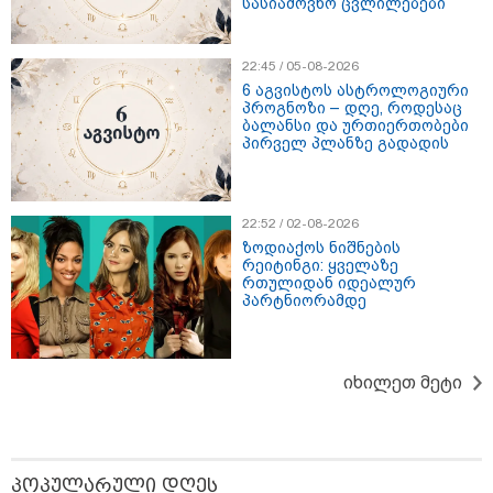
სასიამოვნო ცვლილებები
22:45 / 05-08-2026
6 აგვისტოს ასტროლოგიური
17:32 / 09-08-2026
პროგნოზი – დღე, როდესაც
კიდევ ერთ დაკარგულს ოჯახი 10 წელია ეძებს - რას
ბალანსი და ურთიერთობები
ამბობს 26 წლის ახალაგაზრდის დედა?
პირველ პლანზე გადადის
17:12 / 09-08-2026
22:52 / 02-08-2026
უნცია ოქრო დღიურად 101
ზოდიაქოს ნიშნების
დოლარით გაძვირდა - რა ღირს
რეიტინგი: ყველაზე
გრამი საქართველოში?
რთულიდან იდეალურ
პარტნიორამდე
20:07 / 09-08-2026
იხილეთ მეტი
"ნაქირავებში ვარ ამჟამად ამ
კომპანიის გამო და ძალიან
მიჭირს ქირის გადახდა, რა
შეიძლება გაკეთდეს?" - რას
ურჩევს იურისტი "სფერო
პოპულარული დღეს
ჰოლდინგისგან"