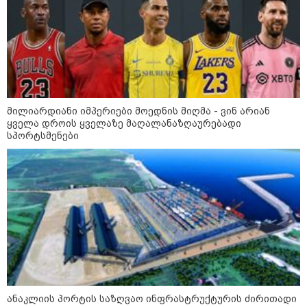
მშობლები სასურველი ზომისა
და მოდელის სასკოლო
ფორმების შეძენას
22:11 / 09-08-2026
წალენჯიხაში, მდინარეში
მამაკაცმა ახალგაზრდა დედა-
მილიარდიანი იმპერიები მოედნის მიღმა - ვინ არიან
შვილის გადარჩენა შეძლო,
ყველა დროის ყველაზე მაღალანაზღაურებადი
თუმცა თავად ძლიერი
სპორტსმენები
დინებიდან გამოსვლა ვეღარ
მოახერხა და წყალმა გაიტაცა
21:52 / 09-08-2026
ვინ არიან ყველა დროის
ყველაზე მაღალანაზღაურებადი
სპორტსმენები
კატეგორიის ყველა სიახლე
ანაკლიის პორტის საზღვაო ინფრასტრუქტურის ძირითადი