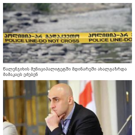
16:33 / 08-08-2026
"გიორგი ბარამიძემ რაღაც
არასწორად ჩამოაყალიბა,
მაგრამ ნამდვილად არ
ეკუთვნის წიხლი ივანიშვილის
ღალატზე დაფუძნებული
დიქტატურის მსახურებისგან" -
მიხეილ სააკაშვილი
16:22 / 08-08-2026
"აი, ეს არის სამშობლოს
წალენჯიხის მუნიციპალიტეტში მდინარეში ახალგაზრდა
ღალატი" - როგორ ეხმაურება
მამაკაცს ეძებენ
ნიკა გვარამია აგვისტოს ომთან
დაკავშირებით ირაკლი
კობახიძის განცხადებას?
კატეგორიის ყველა სიახლე