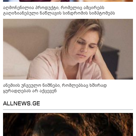
აღმოჩენილია პროდუქტი, რომელიც ამცირებს
გაღიზიანებული ნაწლავის სინდრომის სიმპტომებს
აგვისტო აგარაკზე: ეს 5 საქმე
უნდა მოასწროთ შემოდგომის
დადგომამდე
ფული ამ ზოდიაქოს ნიშნების
ხელში აღმოჩნდება: ვინ
გამდიდრდება?
ანემიის უჩვეულო ნიშნები, რომლებსაც ხშირად
როგორ ჩავიცვათ 40 წლის
ყურადღებას არ აქცევენ
შემდეგ: მილიონერების
სტილისტის 8 ოქროს წესი და
აუცილებელი სამოსი
ALLNEWS.GE