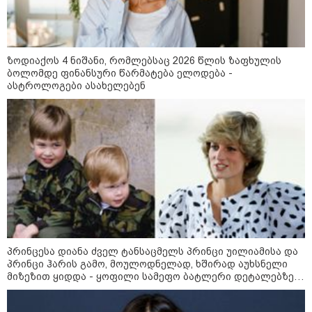
ინფორმაციას ავრცელებს
ხარკოვის მერი?
ზოდიაქოს 4 ნიშანი, რომლებსაც 2026 წლის ზაფხულის
10:02 / 09-08-2026
ბოლომდე ფინანსური წარმატება ელოდება -
"ქართული ოცნება” ხელს
ასტროლოგები ასახელებენ
უწყობს ირანული
ტერორისტული ქსელების
უკანონო გაფართოებას, თუმცა
მაინც ამერიკას უყენებს
მოთხოვნებს?" - ჯო უილსონი
კატეგორიის ყველა სიახლე
პრინცესა დიანა ძველ ტანსაცმელს პრინცი უილიამისა და
პრინცი ჰარის გამო, მოულოდნელად, ხშირად აუხსნელი
ვოლოდიმირ ზელენსკი - ამ
მიზეზით ყიდდა - ყოფილი სამეფო ბატლერი დეტალებზე
კვირაში გვექნება ახალი
საკუთარ წიგნში საუბრობს
კონტაქტები შუამავლებთან -
უკრაინა ყოველთვის აქტიურია