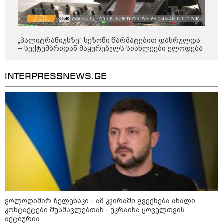
12:34 / 08-08-2026
„პალიტრანიუსზე“ სეზონი წარმატებით დასრულდა
– სექტემბრიდან მაყურებელს სიახლეები ელოდება
რას აცხადებს ირაკლი კობახიძე
ელექტროენერგიის რამდენჯერმე
გათიშვასთან დაკავშირებით?
INTERPRESSNEWS.GE
19:32 / 08-08-2026
"სიმბოლურია, რომ კობახიძის
მოღალატეობრივი განცხადება
საქართველოს
თავისუფლებისთვის შეწირული
გმირების მემორიალზე
გაკეთდა" - "ნაციონალური
მოძრაობა"
19:03 / 08-08-2026
"მკაცრად ვგმობთ ირაკლი
კობახიძის განცხადებას" -
ვოლოდიმირ ზელენსკი - ამ კვირაში გვექნება ახალი
"კოალიცია ცვლილებისთვის"
კონტაქტები შუამავლებთან - უკრაინა ყოველთვის
აქტიურია