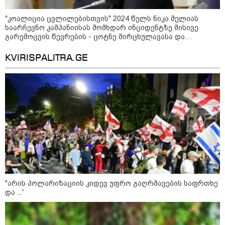
"კოალიცია ცვლილებისთვის" 2024 წელს ნიკა მელიას
მილიარდიანი იმპერიები მოედნის
საარჩევნო კამპანიისას მომხდარ ინციდენტზე მისივე
მიღმა - ვინ არიან ყველა დროის
გარემოცვის წევრების - ცოტნე მირცხულავასა და
ყველაზე მაღალანაზღაურებადი
გაბრიელ კობაიძისთვის ბრალის წაყენებას "აბსურდულს"
სპორტსმენები
უწოდებს
KVIRISPALITRA.GE
ანაკლიის პორტის საზღვაო
ინფრასტრუქტურის ძირითადი
პარამეტრები დაკორექტირდა - რა
წერია გზშ-ის ანგარიშში
უნცია ოქრო დღიურად 101
დოლარით გაძვირდა - რა ღირს
გრამი საქართველოში?
"არის პოლარიზაციის კიდევ უფრო გაღრმავების საფრთხე
და ...“