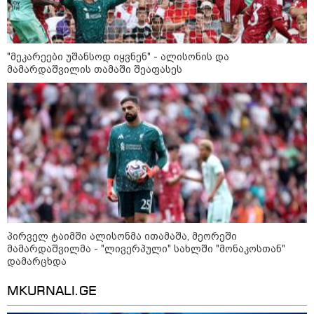
ხანძარი - რუსეთმა კიევზე
იერიში ბალისტიკური
რაკეტებით მიიტანა
"მეკარეები უშანსოდ იყვნენ" - ალისონის და
მამარდაშვილის თამაში შეაფასეს
14:13 / 04-08-2026
მორიგი თავდასხმა რუსეთში,
ნავთობგადამამუშავებელ
ქარხანაზე - რა დეტალებია
ცნობილი
კატეგორიის ყველა სიახლე
პირველ ტაიმში ალისონმა ითამაშა, მეორეში
მამარდაშვილმა - "ლივერპული" სახლში "მონაკოსთან"
დამარცხდა
MKURNALI.GE