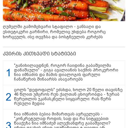
"გონებაში ვალაგებდი, ეს ამბავი
პირველად ვისთვის მეთქვა, ვის
ღუმელში გამომცხვარი სტაფილო - ჯანსაღი და
უნდა ჩავექოლე“
ესთეტიკური გარნირი, რომელიც უხდება როგორც
ხორცეულს, ისე თევზსა და ბოსტნეულის კერძებს
"ძალიან მძიმეა ჩემთვის ის, რაც
კვირის კითხვადი სტატიები
ახლა გითხარით“
"განიხილავდნენ, როგორ ჩაიდინა გაბაშვილმა
დანაშაული" - გიგა ავალიანის საქმის პროკურორი
ნია იმნაძის და მამის დიალოგის ფარული
ჩანაწერის შინაარსს ასაჯაროებს
"ეს უზნეო გზა
ცოლს "დედოფალს" ეძახდა, ხოლო 20 წელი თავისზე
ხელისუფლებისთვის ცუდად
46 წლით უმცროს რუს ქალთან ცხოვრობდა - ზურაბ
მთავრდება ხოლმე“
წერეთლის უკანასკნელი სიყვარული: რას წერს
რუსული მედია
ნია იმნაძის ბებია მიმართვას ავრცელებს -
"კონკრეტულად როდის, სად და რა სიტყვებით
წააქეზა ნია იმნაძემ ალექსანდრე გაბაშვილი?
ერთი ოჯახის ენით აღუწერელი ტკივილი არ