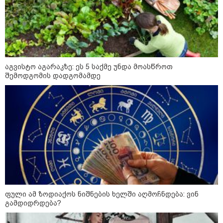
წალენჯიხაში, მდინარეში
ახალგაზრდა კაცს ეძებენ -
მანამდე მაშველებმა 2 ბავშვისა
და 1 ქალის გადარჩენა მოახერხეს
აგვისტო აგარაკზე: ეს 5 საქმე უნდა მოასწროთ
შემოდგომის დადგომამდე
კიდევ ერთ დაკარგული
ახალგაზრდა - ოჯახი 26 წლის
ბიჭს 10 წელია ეძებს
24 წლის ფეხბურთელს თამაშის
დროს ელვამ დაარტყა -
ტრაგიკული მომენტის ამსახველი
კადრები ტაილანდიდან მედიაში
ვრცელდება
ფული ამ ზოდიაქოს ნიშნების ხელში აღმოჩნდება: ვინ
გამდიდრდება?
"ყოველთვის ჩემზე უკეთესს
მხდიდი - შენი ავადმყოფობითაც