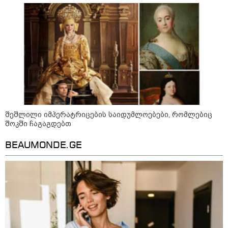
ინფექციას ებრძვიან - რა უნდა ვიცოდეთ
და რამდენად სახიფათოა
13:36 / 09-08-2026
24 წლის ფეხბურთელს თამაშის
დროს ელვამ დაარტყა,
დაშავდა 12 ადამიანი -
ვრცელდება ტრაგიკული
მომენტის ამსახველი კადრები
ტაილანდიდან
შეშლილი იმპერატრიცების საიდუმლოებები, რომლებიც
შოკში ჩაგაგდებთ
12:47 / 09-08-2026
რუსული მხარის ინფორმაციით,
უკრაინამ ბელგოროდზე
BEAUMONDE.GE
დრონებით იერიში მიიტანა,
დაიღუპა 3 ადამიანი და
დაშავდა 25
10:17 / 09-08-2026
რუსებმა ხარკოვს და ოდესას
დაარტყეს, არიან დაღუპულები
და დაშავებულები - რა