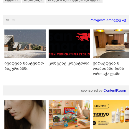
SS.GE
როგორ მოხვდე აქ
იყიდება სასტუმრო
კონტენტ კრეატორი
ქირავდება 6
ბაკურიანში
ოთახიანი ბინა
17:13 / 08-08-2026
ორთაჭალაში
"დასავლეთმა საქართველო ჩვენ წინააღმდეგ
გეოპოლიტიკური ბრძოლის უგუნურ იარაღად
გამოიყენა" - დიმიტრი მედვედევი
sponsored by
ContentRoom
21:17 / 08-08-2026
აშშ-მა საქართველოში
დაფუძნებული კრიპტოკომპანია
დაასანქცირა