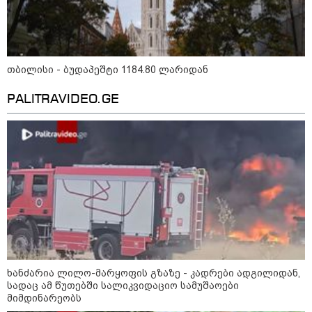
წალენჯიხის არტ-მეურნეობაში,
ნიკო კვარაცხელიას სახელობის
IT სკოლის კურსამთავრებულებს
სერტიფიკატები გადაეცათ
თბილისი - ბუდაპეშტი 1184.80 ლარიდან
PALITRAVIDEO.GE
11:59 / 09-08-2026
ხანძარი ლილო-მარტყოფის
გზაზე - რა ვითარებაა ადგილზე
ამ წუთებში? (ვიდეო)
10:29 / 09-08-2026
"ვერასდროს ვიფიქრებდი, რომ
ჩვენი ცხოვრება შენთან ერთად
ასეთ არარომანტიკულ ფაზაში
შევიდოდა" - თეონა კონტრიძე
ქორწინებიდან 18 წლის თავზე
ქმარს ემოციურ "პოსტს" უძღვნის
ხანძარია ლილო-მარყოფის გზაზე - კადრები ადგილიდან,
სადაც ამ წუთებში სალიკვიდაციო სამუშაოები
მიმდინარეობს
09:25 / 09-08-2026