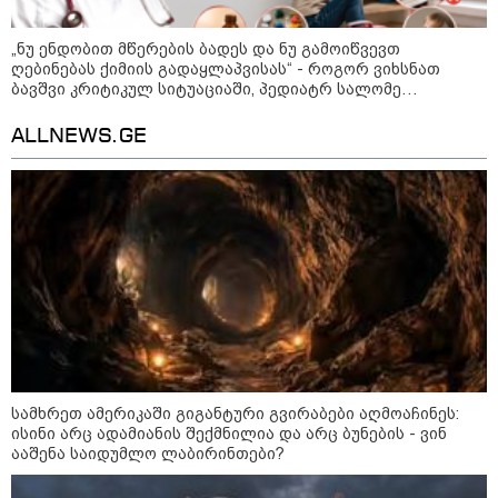
დაარტყეს, არიან დაღუპულები
და დაშავებულები - რა
ინფორმაციას ავრცელებს
„ნუ ენდობით მწერების ბადეს და ნუ გამოიწვევთ
ხარკოვის მერი?
ღებინებას ქიმიის გადაყლაპვისას“ - როგორ ვიხსნათ
ბავშვი კრიტიკულ სიტუაციაში, პედიატრ სალომე
ახვლედიანის რჩევები
10:02 / 09-08-2026
ALLNEWS.GE
"ქართული ოცნება” ხელს
უწყობს ირანული
ტერორისტული ქსელების
უკანონო გაფართოებას, თუმცა
მაინც ამერიკას უყენებს
მოთხოვნებს?" - ჯო უილსონი
21:17 / 08-08-2026
აშშ-მა საქართველოში
დაფუძნებული კრიპტოკომპანია
დაასანქცირა
სამხრეთ ამერიკაში გიგანტური გვირაბები აღმოაჩინეს:
ისინი არც ადამიანის შექმნილია და არც ბუნების - ვინ
ააშენა საიდუმლო ლაბირინთები?
კატეგორიის ყველა სიახლე