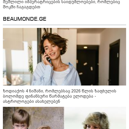
შსს - პოლიციამ თბილისში
შეშლილი იმპერატრიცების საიდუმლოებები, რომლებიც
კურიერზე ჯგუფურად ძალადობის
შოკში ჩაგაგდებთ
ბრალდებით სამი პირი, მათ
შორის ორი არასრულწლოვანი
BEAUMONDE.GE
დააკავა - კიდევ ორი პირის
დაკავების მიზნით კი შესაბამისი
ღონისძიებები ტარდება
მოზაიკა
ზოდიაქოს 4 ნიშანი, რომლებსაც 2026 წლის ზაფხულის
ბოლომდე ფინანსური წარმატება ელოდება -
ასტროლოგები ასახელებენ