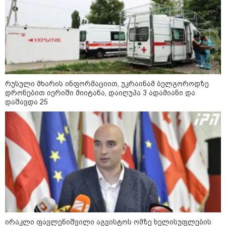
საქართველოში დაფუძნებულ
კრიპტოკომპანიაზე, რომელიც
აშშ-ს სახაზინო დეპარტამენტმა
დაასანქცირა
რუსული მხარის ინფორმაციით, უკრაინამ ბელგოროდზე
კონფლიქტები
დრონებით იერიში მიიტანა, დაიღუპა 3 ადამიანი და
დაშავდა 25
ირაკლი ფავლენიშვილი აგვისტოს ომზე ხელისუფლების