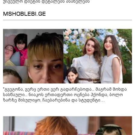
უჩვეულო დიეტის დეტალებს ასახელებს
"ბავშვობიდან ასე ვარ..
ფანატიკურად ვარ შეყვარებული
საქართველოზე" - გაიცანით
MSHOBLEBI.GE
მარტინ გუიმჯიანი, ქართულ
ენასა და საქართველოზე
შეყვარებული სომეხი ბიჭი
23:15 / 07-08-2026
ამოუცნობი ანომალიური
მოვლენები - ტრამპის
ადმინისტრაციამ “UFO”- ს
ფაილების მორიგი პაკეტი
გამოაქვეყნა
22:30 / 07-08-2026
"გვეგონა, ვერც ერთი ვერ გადარჩებოდა... მაგრამ მოხდა
ინტერნეტში ამაღელვებელი
კადრები ვრცელდება - როგორ
სასწაული... ნიაკოს ერთადერთი ოცნება ჰქონდა, ბოლო
გადაარჩინა 56 წლის კაცმა
ზარზე მისულიყო, ჩაებარებინა და სტუდენტი
ბავშვები აბობოქრებულ ზღვაში
გამხდარიყო..." - ერთ წამში შეცვლილი ცხოვრება და
დახრჩობას
დედა, რომელიც შვილებისთვის იბრძვის
კატეგორიის ყველა სიახლე