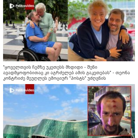
შეკვეთილის სანაპიროზე ზღვამ
უპილოტო საფრენი აპარატის
ფრაგმენტი გამორიყა
კატეგორიის ყველა სიახლე
"ყოველთვის ჩემზე უკეთესს მხდიდი - შენი
მკითხველის რჩევით
ავადმყოფობითაც კი აგრძელებ ამის გაკეთებას" - თეონა
კონტრიძე მეუღლეს ემოციურ "პოსტს" უძღვნის