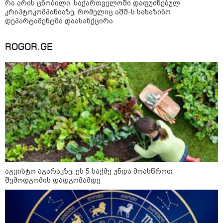
რა არის ცნობილი, საქართველოში დაფუძნებულ
კრიპტოკომპანიაზე, რომელიც აშშ-ს სახაზინო
დეპარტამენტმა დაასანქცირა
ROGOR.GE
12:34 / 08-08-2026
რას აცხადებს ირაკლი კობახიძე
ელექტროენერგიის რამდენჯერმე
გათიშვასთან დაკავშირებით?
აგვისტო აგარაკზე: ეს 5 საქმე უნდა მოასწროთ
შემოდგომის დადგომამდე
19:32 / 08-08-2026
"სიმბოლურია, რომ კობახიძის
მოღალატეობრივი განცხადება
საქართველოს
თავისუფლებისთვის შეწირული