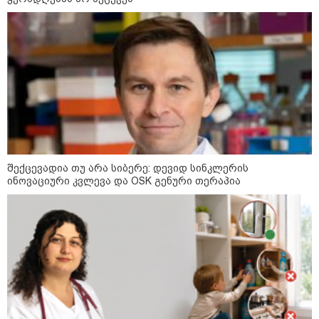
13:15 / 08-08-2026
უძველესი სენი და ეპიდემია: აშშ-ში
ერთდროულად კეთრს და ნაწლავურ
ინფექციას ებრძვიან - რა უნდა ვიცოდეთ
და რამდენად სახიფათოა
შექცევადია თუ არა სიბერე: დევიდ სინკლერის
ინოვაციური კვლევა და OSK გენური თერაპია
12:47 / 09-08-2026
რუსული მხარის ინფორმაციით,
უკრაინამ ბელგოროდზე
დრონებით იერიში მიიტანა,
დაიღუპა 3 ადამიანი და
დაშავდა 25
10:17 / 09-08-2026
რუსებმა ხარკოვს და ოდესას