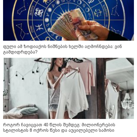
გმირების მემორიალზე
გაკეთდა" - "ნაციონალური
მოძრაობა"
19:03 / 08-08-2026
"მკაცრად ვგმობთ ირაკლი
კობახიძის განცხადებას" -
"კოალიცია ცვლილებისთვის"
ფული ამ ზოდიაქოს ნიშნების ხელში აღმოჩნდება: ვინ
გამდიდრდება?
16:33 / 08-08-2026
"გიორგი ბარამიძემ რაღაც
არასწორად ჩამოაყალიბა,
მაგრამ ნამდვილად არ
ეკუთვნის წიხლი ივანიშვილის
ღალატზე დაფუძნებული
დიქტატურის მსახურებისგან" -
მიხეილ სააკაშვილი
16:22 / 08-08-2026
"აი, ეს არის სამშობლოს
ღალატი" - როგორ ეხმაურება
როგორ ჩავიცვათ 40 წლის შემდეგ: მილიონერების
ნიკა გვარამია აგვისტოს ომთან
სტილისტის 8 ოქროს წესი და აუცილებელი სამოსი
დაკავშირებით ირაკლი