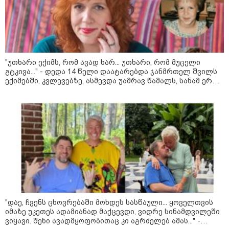
"გონებაში ვალაგებდი, ეს ამბავი
"უთხარი ექიმს, რომ ავად ხარ... უთხარი, რომ მუცელი
პირველად ვისთვის მეთქვა, ვის
გტკივა..." - დედა 14 წელი დაატარებდა ჯანმრთელ შვილს
უნდა ჩავექოლე“
ექიმებში, კვლევებზე, ასმევდა უამრავ წამალს, სანამ ერთ
დღესაც ერთი ექიმი არ დაეჭვდა
"ძალიან მძიმეა ჩემთვის ის, რაც
ახლა გითხარით“
"ეს უზნეო გზა
ხელისუფლებისთვის ცუდად
მთავრდება ხოლმე“
"დაე, ჩვენს ცხოვრებაში მოხდეს სასწაული... ყოველთვის
იმაზე უკეთეს ადამიანად მაქცევდი, ვიდრე სინამდვილეში
ვიყავი. შენი ავადმყოფობითაც კი აგრძელებ ამას..." -