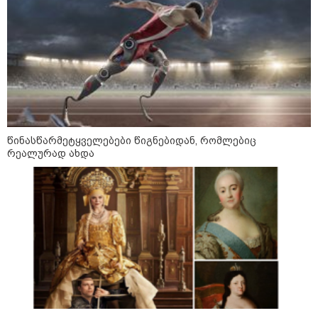
რუსული მხარის ინფორმაციით,
უკრაინამ ბელგოროდზე
დრონებით იერიში მიიტანა,
დაიღუპა 3 ადამიანი და დაშავდა
25
წინასწარმეტყველებები წიგნებიდან, რომლებიც
ირაკლი ფავლენიშვილი აგვისტოს
რეალურად ახდა
ომზე ხელისუფლების
წარმომადგენლების
განცხადებებზე - ეს არის
ეროვნული ინტერესების აშკარა
ღალატი - არავის შერჩება
რუსული სქემის ნაწილად ყოფნა
თბილისსა და რეგიონებში
უკანონო ცეცხლსასროლი
იარაღები და საბრძოლო მასალა
ამოიღეს - დაკავებულია ხუთი
პირი