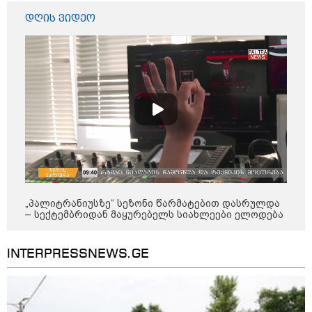
კობახიძის განცხადებას?
დღის ვიდეო
კატეგორიის ყველა სიახლე
„გაჩნდა მოთხოვნა სააგარაკე
მიწის ნაკვეთებზე“ - როგორ
იცვლება უძრავი ქონების ბაზარი
„პალიტრანიუსზე“ სეზონი წარმატებით დასრულდა
– სექტემბრიდან მაყურებელს სიახლეები ელოდება
„გადავწყვიტეთ, უკვე
დასრულებული სივრცის
მონახულების შესაძლებლობა
INTERPRESSNEWS.GE
ახლავე მოგცეთ“ - თბილისის
ახალი ზოოპარკი სატესტო
რეჟიმში იხსნება
რა არის ცნობილი,