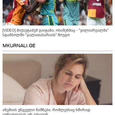
როგორ ჩავიცვათ 40 წლის
შემდეგ: მილიონერების
სტილისტის 8 ოქროს წესი და
აუცილებელი სამოსი
[VIDEO] მიქაუტაძემ გაიტანა, ოსიმენმაც - "ვილიარეალმა"
სტამბოლში "გალათასარაის" მოუგო
MKURNALI.GE
მსოფლიო
ანემიის უჩვეულო ნიშნები, რომლებსაც ხშირად
ყურადღებას არ აქცევენ