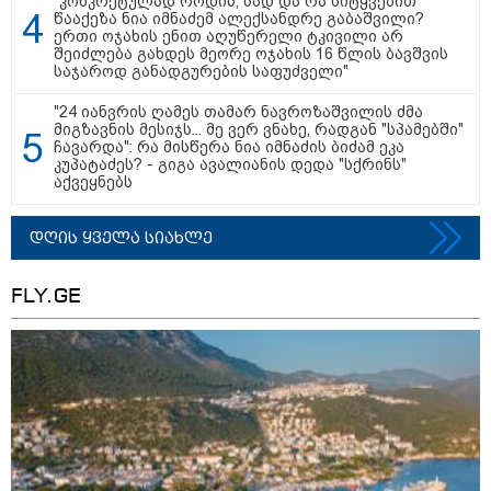
"კონკრეტულად როდის, სად და რა სიტყვებით
11:13 / 05-08-2026
წააქეზა ნია იმნაძემ ალექსანდრე გაბაშვილი?
Hisense წარმოგიდგენთ გზავნილს "ინოვაციები
ერთი ოჯახის ენით აღუწერელი ტკივილი არ
უკეთესი ცხოვრებისათვის" FIFA-ს 2026 წლის
შეიძლება გახდეს მეორე ოჯახის 16 წლის ბავშვის
საჯაროდ განადგურების საფუძველი"
მსოფლიო ჩემპიონატზე™
"24 იანვრის ღამეს თამარ ნავროზაშვილის ძმა
მიგზავნის მესიჯს... მე ვერ ვნახე, რადგან "სპამებში"
ჩავარდა": რა მისწერა ნია იმნაძის ბიძამ ეკა
კუპატაძეს? - გიგა ავალიანის დედა "სქრინს"
აქვეყნებს
დღის ყველა სიახლე
FLY.GE
15:49 / 06-08-2026
შეიძინე ალდაგის სამოგზაურო დაზღვევა და
მიიღე გაორმაგებული ინტერნეტი
საზოგადოება