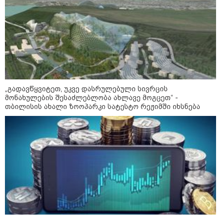
პოლიციამ ,,გლოვოს” კურიერზე
თავდასხმის ბრალდებით 3 პირი,
მათ შორის 2 არასრულწლოვანი
დააკავა - შსს ინფორმაციას
ავრცელებს
"ეს ის ადგილია, საიდანაც
გუშინდელი ვიდეო ვირუსულად
გავრცელდა.... დანარჩენი თქვენ
„გადავწყვიტეთ, უკვე დასრულებული სივრცის
განსაჯეთ, რამდენად
მონახულების შესაძლებლობა ახლავე მოგცეთ“ -
შესაძლებელია აქ ადამიანის
თბილისის ახალი ზოოპარკი სატესტო რეჟიმში იხსნება
გადავარდნა" - რა კადრებს
აქვეყნებს კობა ახალაძე
მლეთიდან, სადაც 12 წლის წინ
გურამ დადიანიძე გაუჩინარდა?
პოლიტიკა