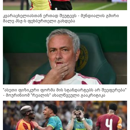
დღის ზოგადი
9
ასტროლოგიური
კვარაცხელიასთან ერთად შეუტევს - მუნდიალის გმირი
პროგნოზი
მალე პსჟ-ს ფეხბურთელი გახდება
აგვისტო
აგვისტო აგარაკზე: ეს 5 საქმე
უნდა მოასწროთ შემოდგომის
დადგომამდე
"ასეთი ფიზიკური ფორმა მის სტანდარტებს არ შეეფერება"
- მოურინიომ "რეალის" ახალწვეული გააკრიტიკა
ფული ამ ზოდიაქოს ნიშნების
ხელში აღმოჩნდება: ვინ
გამდიდრდება?