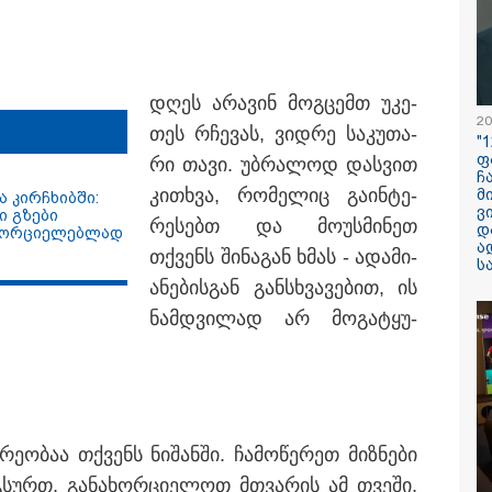
ილისი - ჰერაკლიონი
თბილისი - ბუდაპეშტი
თბილისი - 
45.70 ლარიდან
1423.10 ლარიდან
ლარიდან
დღეს არა­ვინ მოგ­ცემთ უკე­
20
თეს რჩე­ვას, ვიდ­რე სა­კუ­თა­
"
ფ
რი თავი. უბ­რა­ლოდ დას­ვით
ჩ
კი­თხვა, რო­მე­ლიც გა­ინ­ტე­
მ
 კირჩხიბში:
ვ
10:58 / 06-08-2026
ი გზები
რე­სებთ და მო­უს­მი­ნეთ
დ
ახორციელებლად
ა
"დადგება დრო 
თქვენს ში­ნა­გან ხმას - ადა­მი­
ს
დღევანდელი "პ
ა­ნე­ბის­გან გან­სხვა­ვე­ბით, ის
საკუთარ თავთა
ნამ­დვი­ლად არ მო­გა­ტყუ­
შეგარცხვენთ...
შეცდომა არის
დანაშაულის ტო
ეკა კუპატაძე ნა
ჟორჟოლიანს
ო­ბაა თქვენს ნი­შან­ში. ჩა­მო­წე­რეთ მიზ­ნე­ბი
გსურთ, გა­ნა­ხორ­ცი­ე­ლოთ მთვა­რის ამ თვე­ში,