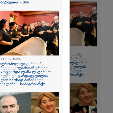
2026
აავრცელა" - შსს
დება, რომ
 რესტორანში
ფეთქებას
რალი
ა - კურიერის
ნილი
" და ჩაშლილი
 ახალი
2026
ქალმა,
ბილეთი,
08:44 / 06-08-2026
1 მლნ მოიგო,
"მიტროპოლიტი გერასიმე
თ ნაგავში
სამღვდელოებასთან ერთად
:44 / 06-08-2026
 ის
იმყოფებოდა ლანა ლატარიას
მიტროპოლიტი გერასიმე
ბის
სახლში და გარდაცვლილის
ამღვდელოებასთან ერთად
ს
სულის საოხად პანაშვიდი
მყოფებოდა ლანა ლატარიას
ლებმა ნაგვის
აღავლინა" - საპატრიარქო
ახლში და გარდაცვლილის
იპოვეს
ულის საოხად პანაშვიდი
ღავლინა" - საპატრიარქო