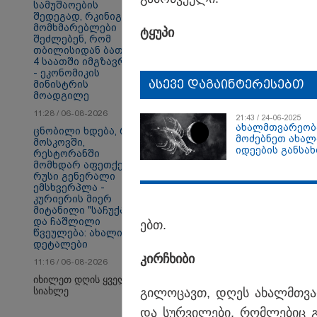
სამუშაოების
შედეგად, რკინიგზის
მომხმარებლები
თბილისი - ანტალია
თბ
ტყუ­პი
შეძლებენ, რომ
980.90 ლარიდან
16
თბილისიდან ბათუმში
4 საათში იმგზავრონ"
- ეკონომიკის
ასევე დაგაინტერესებთ
მინისტრის
მოადგილე
Faceამბები
11:28 / 06-08-2026
21:43 / 24-06-2025
ახალმთვარეობა
ცნობილი ხდება, რომ
მოძებნეთ ახალ
მოსკოვში,
იდეების განს
რესტორანში
მომხდარ აფეთქებას
რუსი გენერალი
ემსხვერპლა -
კურიერის მიერ
მიტანილი "საჩუქარი"
და ჩაშლილი
ებთ.
წვეულება: ახალი
დეტალები
კირჩხი­ბი
11:16 / 06-08-2026
იხილეთ დღის ყველა
სიახლე
გი­ლო­ცავთ, დღეს ახალმთვა­რე­
და სურ­ვი­ლე­ბი, რომ­ლე­ბიც 