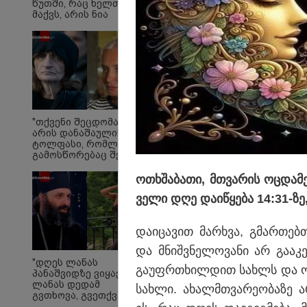
წუთში, რაც ხელთ
მაქვს, არის ნია
იმნაძის
ტელეფონიდან
აღდგენილი
მასალები, არის
ანძები, დეტალურები"
- ეკა კუპატაძე
"უნდა არსებობდეს აშ
ერთმანეთთან შეთანხ
"თქვენი შეცდომა
არის დანაშაულის
მტკიცებულებების ე
ტოლფასი, რომ­ლის
განზრახვის ქონას გ
გა­მოს­წო­რე­ბაც შე­უძ­
ლე­ბე­ლია, ვა­დას­ტუ­
დაამტკიცებს"
რებ წარ­სულ­ში
ოთხშა­ბა­თი, მთვა­რის ოც­და­მ
თქვენ­და­მი დიდ პა­ტი­
ვე­ლი დღე და­ი­წყე­ბა 14:31-ზე
ვის­ცე­მას" - ეკა
კუპატაძე ნანუკა
ჟორჟოლიანს
და­ი­ცა­ვით მარ­ხვა, გმარ­თებთ
და მნიშ­ვნე­ლო­ვა­ნი არ გა­ა
"დღეს ლანას
გა­უფრ­თხილ­დით სახ­ლს და ოჯა
პანაშვიდზე ვიყავით.
ლანას დედამ
სახ­ლი. ახალმთვა­რე­ო­ბა­ზე არ
გვთხოვა, გვეთქვა" -
რას წერს