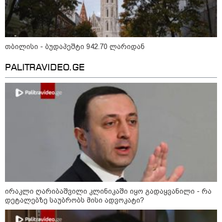
09:33 / 05-08-2026
"მამის მიერ ცოტნესთვის
დატოვებულ სახლში
თვითნებურად ცხოვრობს
ადამიანი, რომელიც ზვიადის
ანდერძში ერთი სიტყვითაც კი
თბილისი - ბუდაპეშტი 942.70 ლარიდან
არ არის მოხსენიებული" - ანა
ჯაბაური
PALITRAVIDEO.GE
09:32 / 05-08-2026
"4 დღე უწყლოდ და უპუროდ
გაატარეს, მათ სიცოცხლე
დავუბრუნეთ" - ქართველი
მეზღვაური წერს, რომ 36
მიგრანტი, მათ შორის, ორსული
გოგონა გადაარჩინა
12:20 / 04-08-2026
"როცა კანონიკიდან
გამომდინარე, მართებულად
მიგვაჩნია, რომ ადამიანის
გასვენება ტაძრიდან არ მოხდეს,
ეს მგლოვიარეს ისეთი
ირაკლი ღარიბაშვილი კლინიკაში იყო გადაყვანილი - რა
სიყვარულითა უნდა ავუხსნათ,
დეტალებზე საუბრობს მისი ადვოკატი?
რომ შფოთვა არ დაიბადოს" -
დედა სიდონია