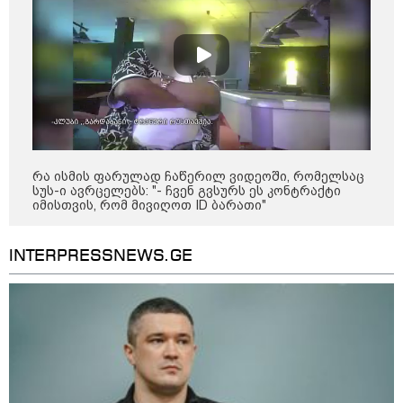
დღის ზოგადი
7
ასტროლოგიური
პროგნოზი
აგვისტო
ეს დღე გამოირჩევა სტაბილური და მშვიდი ენერგიით. კარგი
პერიოდია დაწყებული საქმეების ბოლომდე მოსაყვანად,
ფინანსური საკითხების გადასამოწმებლად და სამუშაო
რა ისმის ფარულად ჩაწერილ ვიდეოში, რომელსაც
სივრცის მოწესრიგებისთვის. თანმიმდევრული მოქმედება და
სუს-ი ავრცელებს: "- ჩვენ გვსურს ეს კონტრაქტი
იმისთვის, რომ მივიღოთ ID ბარათი"
პრაქტიკული მიდგომა სასურველ შედეგს უდანაკარგოდ
მოგიტანთ.
INTERPRESSNEWS.GE
როგორ მოვამზადოთ
ვეგეტარიანული ფალაფელი