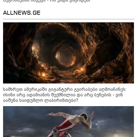
ბავშვმა, რომელიც 9 თვის
განმავლობაში
წარმოუდგენელი
ALLNEWS.GE
ფსიქოლოგიური ტერორის ქვეშ
არის" - რას აცხადებს ნია
კატეგორიის ყველა სიახლე
იმნაძის ადვოკატი?
რატომ ჩაბნელდა საქართველო
მესამედ: საბოტაჟი, ტექნიკური
ხარვეზი თუ
არაპროფესიონალიზმი?! -
სანდრო თვალჭრელიძის ანალიზი
სამხრეთ ამერიკაში გიგანტური გვირაბები აღმოაჩინეს:
ისინი არც ადამიანის შექმნილია და არც ბუნების - ვინ
ჩაკეტილი „პოლიტიკური
ააშენა საიდუმლო ლაბირინთები?
სამკუთხედი“ - კულუარული
თამაშები, რომლებიც დიდი
სისხლის ფასად ჯდება
„ოქტომბრისთვის საქართველოს