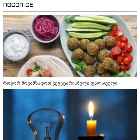
"დღეს ვიმგზავრეთ
ROGOR.GE
მატარებლით, რომელიც ახალი
სიჩქარით მოძრაობს, მანამდე
ბათუმამდე მგზავრობის დრო
იყო 5,5 საათი და ახლა არის 4
საათამდე შემცირებული" -
ირაკლი კობახიძე
15:17 / 06-08-2026
შემოსავლების სამსახურში
აზერბაიჯანული მედიის მიერ
გავრცელებულ ინფორმაციას
პასუხობენ
როგორ მოვამზადოთ ვეგეტარიანული ფალაფელი
13:39 / 06-08-2026
ბაქომ საქართველოს საგარეო
უწყებას დიპლომატური ნოტა
გაუგზავნა - მიზეზი
აზერბაიჯანული სანომრე ნიშნის
მქონე სატვირთოების
საზღვარზე შეფერხებაა:
დეტალები
კატეგორიის ყველა სიახლე