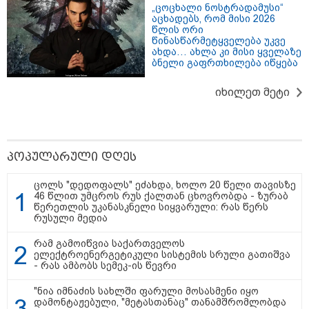
„ცოცხალი ნოსტრადამუსი“
აცხადებს, რომ მისი 2026
23:45 / 06-08-2026
23:15 / 06-08-2026
23:14 / 06-08
წლის ორი
წინასწარმეტყველება უკვე
ექსპედიცია “ტარაიას
“არ მინდა, ბაიდენივით
სამოქალ
ახდა… ახლა კი მისი ყველაზე
ობიექტი“ - 89 წლის
სცენიდან გადავარდეს“
საზოგადო
ბნელი გაფრთხილება იწყება
შემდეგ, მფრინავი
- დონალდ ტრამპის
წარმომად
ამელია ერჰარტის
სიტყვით გამოსვლისას
წლის რუს
დაკარგული
დამსწრეები სახალისო
საქართვ
იხილეთ მეტი
თვითმფრინავის ძებნა
შემთხვევის მოწმენი
აგვისტოს 
კვლავ განახლდა
გახდნენ
წლისთავ
დაკავშირ
ერთობლი
განცხადე
ავრცელებ
პოპულარული დღეს
ცოლს "დედოფალს" ეძახდა, ხოლო 20 წელი თავისზე
ირაკლი ღარიბაშვილი კლინიკაში
46 წლით უმცროს რუს ქალთან ცხოვრობდა - ზურაბ
იყო გადაყვანილი - რა
წერეთლის უკანასკნელი სიყვარული: რას წერს
დეტალებზე საუბრობს მისი
რუსული მედია
ადვოკატი?
რამ გამოიწვია საქართველოს
ელექტროენერგეტიკული სისტემის სრული გათიშვა
- რას ამბობს სემეკ-ის წევრი
"თუ ჩემი შვილი ცოცხალი არაა,
ჩემს ცხოვრებას აზრი არ აქვს..." -
დაკარგული გურამ დადიანიძის
"ნია იმნაძის სახლში ფარული მოსასმენი იყო
დედის ემოციური მიმართვა
დამონტაჟებული, "მეტასთანაც" თანამშრომლობდა