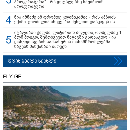
პროკურატურა" - რა დეტალებზე საუბრობს
პროკურატურა
ნია იმნაძეს და ანასტასია
ნია იმნაძე ამ დრომდე კლინიკაშია - რას ამბობს
ბერუაშვილს ბრალდება
ექიმი: ცნობილია ასევე, რა მუხლით დააკავეს ის
წარედგინათ - რამდენ წლიანი
პატიმრობა ემუქრებათ
იტალიაში ქალმა, ლატარიის ბილეთი, რომელმაც 1
არასრულწლოვნებს?
მლნ მოიგო, შემთხვევით ნაგავში გადააგდო - ის
დასუფთავების სამსახურის თანამშრომლებმა
ნაგვის მანქანაში იპოვეს
რა გახდა “სამგორის” მეტროში
სტუდენტის გარდაცვალების
მიზეზი - ცნობილია ექსპერტიზის
დღის ყველა სიახლე
პასუხი
FLY.GE
Faceამბები