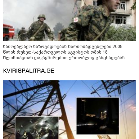
სამოქალაქო საზოგადოების წარმომადგენლები 2008
წლის რუსეთ-საქართველოს აგვისტოს ომის 18
წლისთავთან დაკავშირებით ერთობლივ განცხადებას
ავრცელებენ
KVIRISPALITRA.GE
10:52 / 06-08-2026
ვაშინგტონს რაკეტების დეფიციტი აქვს? -
მედიის ცნობით, დონალდ ტრამპი პიტ
ჰეგსეთს დაუპირისპირდა: დეტალები
23:15 / 06-08-2026
“არ მინდა, ბაიდენივით
სცენიდან გადავარდეს“ -