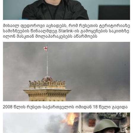
რა უნდა გავაკეთოთ პირველ
რიგში შუქის გამორთვისას: 5
მიხაილ ფედოროვი აცხადებს, რომ რუსეთის ტერიტორიაზე
მნიშვნელოვანი ნაბიჯი
სამიზნეების წინააღმდეგ Starlink-ის გამოყენების საკითხზე
ილონ მასკთან მოლაპარაკებებს აწარმოებს
1-დღიანი ტურები თბილისიდან:
სად წავიდეთ დილით და
დავბრუნდეთ საღამოს?
მსოფლიო
2008 წლის რუსეთ-საქართველოს ომიდან 18 წელი გავიდა