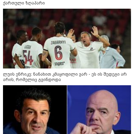
ქართული ზღაპარი
სამოქალაქო საზოგადოების
წარმომადგენლები 2008 წლის
რუსეთ-საქართველოს აგვისტოს
ომის 18 წლისთავთან
დაკავშირებით ერთობლივ
განცხადებას ავრცელებენ
ირაკლი მელაშვილი - როგორც კი
ოპოზიციამ რეგიონებში გასვლა
დაიწყო, „ოცნებამ“ რეგიონებზე
გადაიტანა სიმძიმის ცენტრი,
მდინარაძეს პოლიტიკური ფუნქცია
ექნება: არჩევნებისთვის
მოამზადოს საქართველო - მათი
ლუის ენრიკე: ნანახით კმაყოფილი ვარ - ეს ის შედეგი არ
ამოცანაა, მაქსიმალური
არის, რომელიც გვინდოდა
უზრუნველყოფა ოპოზიციის
დასაქსაქსად
საზოგადოება