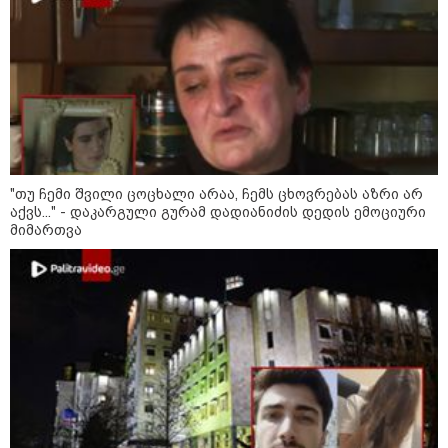
16:02 / 03-08-2026
"15 წლის წინ ჩადენილი
დანაშაული, 5-ჯერ შეცვლილი
მოსამართლე, 4-ჯერ თავიდან
დაწყებული საქმე... მადლობა
პროკურატურას, მათ გარეშე ეს
შედეგი არ დადგებოდა" - ქეთა
ხარძიანი
კატეგორიის ყველა სიახლე
"თუ ჩემი შვილი ცოცხალი არაა, ჩემს ცხოვრებას აზრი არ
აქვს..." - დაკარგული გურამ დადიანიძის დედის ემოციური
მიმართვა
ყველაზე კარგი/ცუდი ქვეყნები
ემიგრანტებისთვის 2026 წელს
2026 წლის ყველაზე გაყიდვადი
ავტომობილები - Focus2Move-ის
რეიტინგი