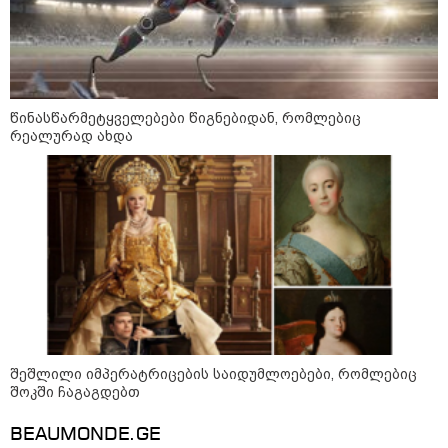
არჩევანის გაკეთება მოუწევს...
„ორ სკამზე ჯდომის“
შესაძლებლობა შეიძლება
დასრულდეს“ - მირიან
მირიანაშვილის ანალიზი
ჯარისკაცი, რომელიც 29 წელი
წინასწარმეტყველებები წიგნებიდან, რომლებიც
იბრძოდა, რადგან ომის
რეალურად ახდა
დამთავრების არ სჯეროდა...
მეცნიერება
შეშლილი იმპერატრიცების საიდუმლოებები, რომლებიც
შოკში ჩაგაგდებთ
BEAUMONDE.GE