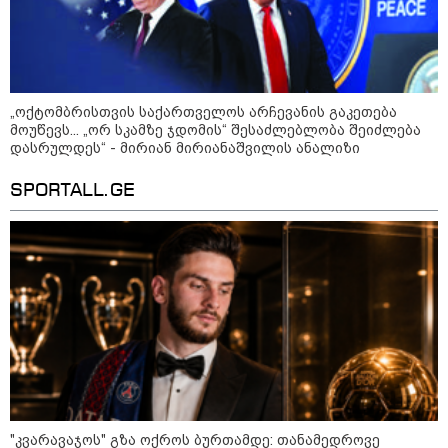
მსოფლიო ომის დროინდელი
ასობით ჭურვი აღმოაჩინეს -
"რიგრიგობით
ფეთქდებოდნენ..."
კატეგორიის ყველა სიახლე
„ოქტომბრისთვის საქართველოს არჩევანის გაკეთება
მოუწევს... „ორ სკამზე ჯდომის“ შესაძლებლობა შეიძლება
დასრულდეს“ - მირიან მირიანაშვილის ანალიზი
SPORTALL.GE
მიხაილ ფედოროვი აცხადებს, რომ
რუსეთის ტერიტორიაზე
სამიზნეების წინააღმდეგ Starlink-
ის გამოყენების საკითხზე ილონ
მასკთან მოლაპარაკებებს
აწარმოებს
2008 წლის რუსეთ-საქართველოს
ომიდან 18 წელი გავიდა
"კვარავაჯოს" გზა ოქროს ბურთამდე: თანამედროვე