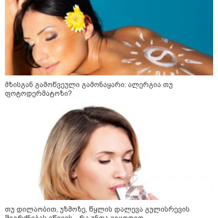
დაკავშირებით ერთობლივ
განცხადებას ავრცელებენ
22:35 / 06-08-2026
"კიდევ ერთხელ მოვუწოდებ
საქართველოს მთავრობას, მისი
დაუყოვნებლივი და უპირობო
გათავისუფლებისკენ" - რას
წერს ეუთო-ს წარმომადგენელი
მზისგან გამოწვეული გამონაყარი: ალერგია თუ
მზია ამაღლობელზე?
ფოტოდერმატოზი?
21:38 / 06-08-2026
"ჩვენთვის ეს ეგზოტიკაა, ჩვენს
სტუმრებს ასე ვუხსნით - ბევრი
სანთელი, ეგზოტიკა და
რომანტიკული საღამოები" -
შალვა ალავერდაშვილი
ელექტროენერგიის გათიშვებზე
21:08 / 06-08-2026
"არ ვიცი, თუ ვინმე იცის, რასთან
არის დაკავშირებული ნია
იმნაძის 10 თვის თავზე დაკავება
თუ დილაობით, უზმოზე, წყლის დალევა გულისრევის
- რა უნდა თქვას 16 წლის
შეგრძნებას იწვევს - რა უნდა ვიცოდეთ