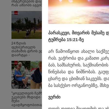
ინტერესების დაცვა" -
რას ამბობს აგვისტოს
ომის გმირის, შმაგი
სოფრომაძის მეუღლე,
თეა ტაბატაძე
აგვისტოს ომზე
პა­რას­კე­ვი, მთვა­რის მე­სა­მე
დაკავებულია 3 პირი,
ტუმ­რე­ბა 15:21-ზე
არასრულწლოვანი - 
24 წლის
ფეხბურთელს
კურიერზე ჯგუფურად 
არ წა­მო­ი­წყოთ ახა­ლი საქ­მე­ე­
თამაშის დროს ელვამ
ინფორმაციას ავრცე
დაარტყა -
რას. ვაჭ­რო­ბა და კა­მა­თი კარ
ტრაგიკული მომენტის
ამსახველი კადრები
ბას, სამ­სა­ხუ­რის, საქ­მი­ა­ნო­
ტაილანდიდან
მედიაში ვრცელდება
წი­ნე­ბა­სა და ნიშ­ნო­ბას. გა
ცხა­რე და ცხი­მი­ან საკ­ვებს. და
ბა სა­ს­ქე­სო ორ­გა­ნო­ებ­ზე, მ
"ყოველთვის ჩემზე
ვერ­ძი
უკეთესს მხდიდი -
შენი
ავადმყოფობითაც კი
13:36 
დღეს დი­დია შეც­დო­მის და უსი­ა
აგრძელებ ამის