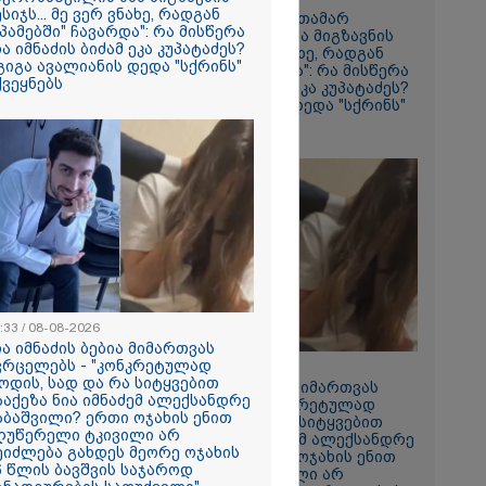
ესიჯს... მე ვერ ვნახე, რადგან
"24 იანვრის ღამეს თამარ
სპამებში" ჩავარდა": რა მისწერა
ნავროზაშვილის ძმა მიგზავნის
წყო რუსეთმა
ია იმნაძის ბიძამ ეკა კუპატაძეს?
მესიჯს... მე ვერ ვნახე, რადგან
 ვახტანგ
 გიგა ავალიანის დედა "სქრინს"
"სპამებში" ჩავარდა": რა მისწერა
ქვეყნებს
ნია იმნაძის ბიძამ ეკა კუპატაძეს?
- გიგა ავალიანის დედა "სქრინს"
აქვეყნებს
ფიქრებდი,
რება შენთან
 ფაზაში
ონა
ნებიდან 18
არს ემოციურ
ვადასხვა
ლსასროლი
:33 / 08-08-2026
ოლო მასალა,
ია იმნაძის ბებია მიმართვას
ომატი, 3
ვრცელებს - "კონკრეტულად
21:33 / 08-08-2026
იდი, მაყუჩი
ოდის, სად და რა სიტყვებით
ნია იმნაძის ბებია მიმართვას
დაკავებულია
ააქეზა ნია იმნაძემ ალექსანდრე
ავრცელებს - "კონკრეტულად
აბაშვილი? ერთი ოჯახის ენით
როდის, სად და რა სიტყვებით
ღუწერელი ტკივილი არ
წააქეზა ნია იმნაძემ ალექსანდრე
ეიძლება გახდეს მეორე ოჯახის
გაბაშვილი? ერთი ოჯახის ენით
6 წლის ბავშვის საჯაროდ
2026
აღუწერელი ტკივილი არ