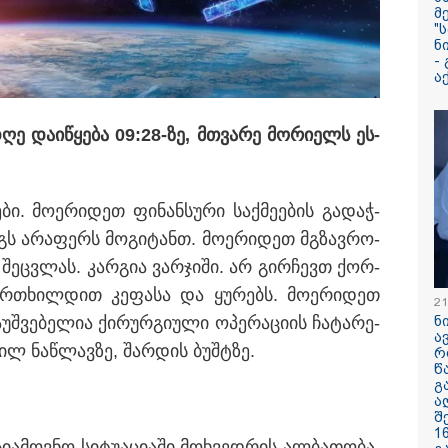
მ
"
“დიახ, ომი დაი
ნ
და წერტილი!” -
-
კაპანაძე
ა
"ვერასდროს ვი
 დღე და­ი­წყე­ბა 09:28-ზე, მთვა­რე მო­რი­ელს ეს­
რომ ჩვენი ცხოვ
 მათ შორის 2
ერთად ასეთ
არარომანტიკულ
პოლიცია, თბილისში
შევიდოდა" - თე
ძალადობის საქმეზე
კონტრიძე ქორწი
ბი. მო­ე­რი­დეთ ფი­ნან­სუ­რი საქ­მე­ე­ბის გა­დაჭ­
წლის თავზე ქმ
ლებს
"პოსტს" უძღვნის
­გს არა­ფერს მო­გი­ტანთ. მო­ე­რი­დეთ მგზავ­რო­
ბის შეც­ვლას. კარ­გია ვარ­ჯი­ში. არ გირ­ჩევთ ქორ­
"ამოღებულია სხ
­უფრ­თხილ­დით კე­ფა­სა და ყუ­რებს. მო­ე­რი­დეთ
მოდელის ცეცხ
21
იარაღი, საბრძ
ნ
­უშ­ვე­ბე­ლია ქი­რურ­გი­უ­ლი ოპე­რა­ცი­ის ჩა­ტა­რე­
მათ შორი: 2 ავტ
ა
პისტოლეტი, 6 მჭ
სხვილ ნაწ­ლავ­ზე, შარ­დის ბუშტზე.
რ
და 41 ვაზნა" - 
წ
5 პირი
გ
ა
შ
1
/ 09-08-2026
16:41 / 08-08-
­მოვ­ნო სი­ტუ­ა­ცი­ა­ში მოხ­ვედ­რის ალ­ბა­თო­ბა.