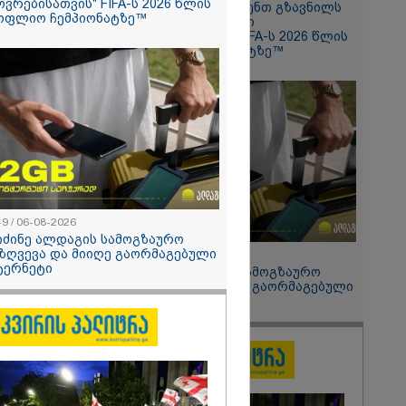
ოვრებისათვის" FIFA-ს 2026 წლის
Hisense წარმოგიდგენთ გზავნილს
ის სამშობლოს
ოფლიო ჩემპიონატზე™
"ინოვაციები უკეთესი
 როგორ
ცხოვრებისათვის" FIFA-ს 2026 წლის
ნიკა გვარამია
მსოფლიო ჩემპიონატზე™
ომთან
ბით ირაკლი
განცხადებას?
49 / 06-08-2026
იძინე ალდაგის სამოგზაურო
ზღვევა და მიიღე გაორმაგებული
15:49 / 06-08-2026
ტერნეტი
შეიძინე ალდაგის სამოგზაურო
დაზღვევა და მიიღე გაორმაგებული
ინტერნეტი