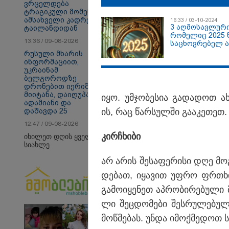
ვრცელდება
თბილისი - ანტალია
თბ
ტრაგიკული მომენტის
826.90 ლარიდან
12
ამსახველი კადრები
16:33 / 03-10-2024
3 აღმოსავლური
ტაილანდიდან
რომელიც 2025
13:36 / 09-08-2026
საცხოვრებელ 
შეიცვლის
რუსული მხარის
ინფორმაციით,
საზოგადოება
უკრაინამ
ბელგოროდზე
დრონებით იერიში
მიიტანა, დაიღუპა 3
იყო. უმ­ჯო­ბე­სია გა­და­დოთ ახ
ადამიანი და
დაშავდა 25
ის, რაც წარ­სულ­ში გა­ა­კე­თეთ.
12:47 / 09-08-2026
კირჩხი­ბი
იხილეთ დღის ყველა
სიახლე
არ არის შე­სა­ფე­რი­სი დღე მოგ
დე­ბათ, იყა­ვით უფრო ფრთხი
გა­მო­ი­ყე­ნეთ აპ­რო­ბი­რე­ბუ­ლი 
ლი შეც­დო­მე­ბი შეს­რუ­ლე­ბულ
მოწ­მე­ბას. უნდა იმოქ­მე­დოთ 