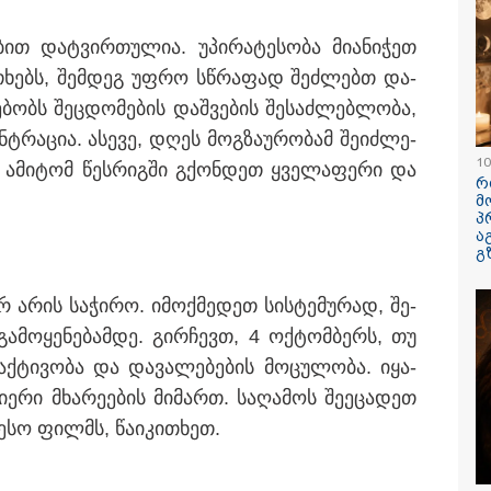
­ბით დატ­ვირ­თუ­ლია. უპი­რა­ტე­სო­ბა მი­ა­ნი­ჭეთ
­კი­თხებს, შემ­დეგ უფრო სწრა­ფად შეძ­ლებთ და­
­ბობს შეც­დო­მე­ბის დაშ­ვე­ბის შე­საძ­ლებ­ლო­ბა,
ტრა­ცია. ასე­ვე, დღეს მოგ­ზა­უ­რო­ბამ შე­იძ­ლე­
10
ს. ამი­ტომ წეს­რიგ­ში გქონ­დეთ ყვე­ლა­ფე­რი და
რ
 წლის ფეხბურთელს
"ყოველთვის ჩემზე
პოლიციამ ,
მ
მაშის დროს ელვამ
უკეთესს მხდიდი - შენი
კურიერზე 
პ
არტყა - ტრაგიკული
ავადმყოფობითაც კი
ბრალდებით 
ა
მენტის ამსახველი
აგრძელებ ამის
შორის 2
გ
დრები ტაილანდიდან
გაკეთებას" - თეონა
არასრულწ
დიაში ვრცელდება
კონტრიძე მეუღლეს
დააკავა - შ
არ არის სა­ჭი­რო. იმოქ­მე­დეთ სის­ტე­მუ­რად, შე­
ემოციურ "პოსტს"
ინფორმაცი
უძღვნის
ავრცელებს
ა­მო­ყე­ნე­ბამ­დე. გირ­ჩევთ, 4 ოქ­ტომ­ბერს, თუ
აქ­ტი­ვო­ბა და და­ვა­ლე­ბე­ბის მო­ცუ­ლო­ბა. იყა­
ე­რი მხა­რე­ე­ბის მი­მართ. სა­ღა­მოს შე­ე­ცა­დეთ
12:34 / 08-08-2026
ე­სო ფილ­მს, წა­ი­კი­თხეთ.
რას აცხადებს 
კობახიძე