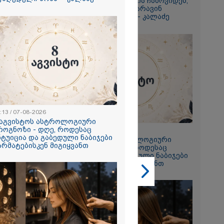
ამერიკელს, შეუძლია ჩამოვიდეს,
დახარჯოს ფული... არავინ
გიორგი
შეზღუდული არაა" - კალაძე
ხადებაზე
2026
რ ცოტნესთვის
 სახლში
:13 / 07-08-2026
ად ცხოვრობს
 აგვისტოს ასტროლოგიური
 რომელიც
როგნოზი - დღე, როდესაც
23:13 / 07-08-2026
ნდერძში ერთი
ნტუიცია და გაბედული ნაბიჯები
8 აგვისტოს ასტროლოგიური
კი არ არის
არმატებისკენ მიგიყვანთ
პროგნოზი - დღე, როდესაც
ლი" - ანა
ინტუიცია და გაბედული ნაბიჯები
2026
წარმატებისკენ მიგიყვანთ
ონიკიდან
რე,
დ მიგვაჩნია,
ნის გასვენება
რ მოხდეს, ეს
ს ისეთი
თა უნდა