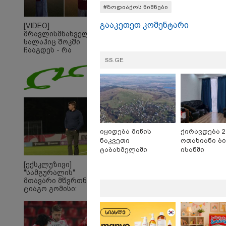
#ზოდიაქოს ნიშნები
გააკეთეთ კომენტარი
[VIDEO]
მრავლისმნახველი
სალაჰიც შოკში
ჩააგდეს - რა
ხდებოდა ტრაბზონში
SS.GE
ეგვიპტელი
ფეხბურთელის
წარდგენისას
იყიდება მიწის
ქირავდება 2
ნაკვეთი
ოთახიანი ბი
ტაბახმელაში
ისანში
[ექსკლუზივი]
"სამგურალის"
მთავარი მწვრთნელი
ტიაგო გომისი:
"საქართველო
19:05 
ტალანტების
"200
ქვეყანაა"!
გადავ
წლის 