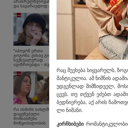
არასრულწლოვანების
და სავარაუდოდ არა
მარტო
არასრულწლოვანების
ჯგუფი" - რა
ინფორმაციას
ავრცელებს
ადვოკატი?
სასკოლო ფორმების 
მოწოდება სამ ეტაპა
"იპოვონ ერთი
გოგონა, ვისაც გიგა
რეალიზაცია პირველ
სექსუალურად
1–14 სექტემბრის პე
ავიწროებდა - თუ
გამოჩნდება 10 000
რაც შე­ე­ხე­ბა სიყ­ვა­რულს, ზო­გ
მესამე ეტაპებზე - ო
ლარს
ჩათვლით განხორცი
მან­ტი­კუ­ლია. ამ ნიშ­ნის ადა­მი
ოფიციალურად,
სახალხოდ გადავცემ"
უდ­გენ­ლად მიმ­ზიდ­ველ, მო­ს
- ეკა კუპატაძე
განცხადებას
ცევს. თუ თქვენ ეძებთ ადა­მი­
ავრცელებს
ბედ­ნი­ე­რე­ბა, აქ არის ჩა­მოთ­
რა ისმინს სახლში
ლი ნი­შა­ნი.
დაყენებული
მომსასმენი
მოწყობილობის
კირჩხი­ბე­ბი
რო­მან­ტი­კუ­ლო­ბი
ჩანაწერში, სადაც ნია