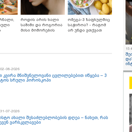
ეთ, სწორედ ეგ იყო
რაიმეში არ
ული ისტორიული
ეჭვი, გიორ
სტროფა და რაც
პატრიოტიზმ
ა ჯარით ვერ აიღო,
გვარამია
რნალი,
როდის არის ხალი
ომეგა-3 ზაფხულშიც
 ღალატით
ბული
საშიში და როგორია
საჭიროა? - რატომ
/ 07-08-2026
13:27 / 07-08-
ღდა" - მიხეილ
ა
მისი მოშორების
არ უნდა ვთქვათ
აშვილი
ართველო მშვიდი
"სტუმართმ
სათამაშო
მარტივი და
უარი თევზზე ცხელ
ნაა,
ვართ - რუსს
უსაფრთხო გზები
დღეებში
ართმოყვარე ხალხი
უკრაინელს
 და ყველას
შვეიცარიე
15:
ლია ჩამოვიდეს,
იტალიელს,
შე
ინ შეზღუდული
შეუძლია ჩა
სერია
და
 - კახა კალაძე
დახარჯოს ფ
ინ
შეზღუდული
/ 02-08-2026
კატეგორიის ყველა სიახლე
კალაძე
ი კვირა მნიშვნელოვანი ცვლილებებით იწყება – 3
სტოს სრული ჰოროსკოპი
/ 31-07-2026
ვისტო ახალი შესაძლებლობების დღეა – ნახეთ, რას
ევენ ვარსკვლავები