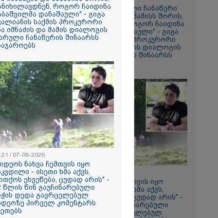
ის ამ
ანიხილავდნენ, როგორ ჩაიდინა
"მოვიპოვეთ ფარული ჩანაწერი
 ჩაგდებას?"
აბაშვილმა დანაშაული" - გიგა
ნია იმნაძესა და მამამისს შორის,
ვალიანის საქმის პროკურორი
განიხილავდნენ, როგორ ჩაიდინა
ია იმნაძის და მამის დიალოგის
გაბაშვილმა დანაშაული" - გიგა
ა-შვილს
არული ჩანაწერის შინაარსს
ავალიანის საქმის პროკურორი
საჯაროებს
ნია იმნაძის და მამის დიალოგის
ნია იმნაძე
ფარული ჩანაწერის შინაარსს
ს ახდენს,
ასაჯაროებს
ოლოდ
 რაც მოხდა,
ულ
ორმაციასაც
ისმის ფარულ
ც იმნაძე
ა?
ა
სამედ და
არა
:21 / 07-08-2026
ტაბური
ვიდეოს ნახვა ჩემთვის იყო
-
იკვდილი - ისეთი ხმა აქვს,
გვარებას
18:21 / 07-08-2026
ითქოს ეხვეწება, ცუდად არის" -
რთი თვე
"ვიდეოს ნახვა ჩემთვის იყო
2 წლის წინ გაუჩინარებული
სიკვდილი - ისეთი ხმა აქვს,
იჭის დედა გავრცელებულ
თითქოს ეხვეწება, ცუდად არის" -
იდეოზე პირველ კომენტარს
12 წლის წინ გაუჩინარებული
ების
კეთებს
ბიჭის დედა გავრცელებულ
ართველოში