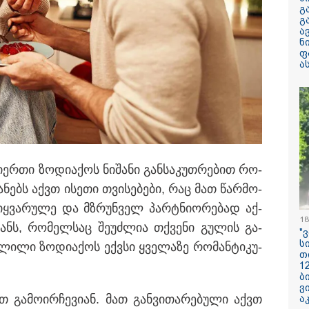
არასრულწლოვნ
გ
მდგომარეობაში
გ
ა
ნ
"ჩანაწერში მამ
ფ
შორის კამათი
ა
მიმდინარეობს - 
დემონსტრირება
რომ ის არა მხ
ეთანხმება იმას,
ჩინეთიდან საქართველოში
არამედ გარკვე
დ მოხდება - ფორმების
წინმსწრებ ინფ
ი კლასის მოსწავლეებისთვის
ფლობდა” - რა 
ჩანაწერში, სადა
რიოდში, ხოლო მეორე და
მამას ესაუბრებ
ი­ერ­თი ზო­დი­ა­ქოს ნი­შა­ნი გან­სა­კუთ­რე­ბით რო­
ქტომბრიდან დეკემბრის
ელდება
­ა­ნებს აქვთ ისე­თი თვი­სე­ბე­ბი, რაც მათ წარ­მო­
რატომ ჩაბნელდ
საქართველო მე
იყ­ვა­რუ­ლე და მზრუნ­ველ პარტნი­ო­რე­ბად აქ­
გველოდება თუ 
18
ზამთარში მასშ
ანს, რო­მელ­საც შე­უძ­ლია თქვე­ნი გუ­ლის გა­
"
ენერგოკრიზისი 
ს
"პრობლემის მო
ვლი­ლი ზო­დი­ა­ქოს ექ­ვსი ყვე­ლა­ზე რო­მან­ტი­კუ­
თ
დაახლოებით ე
1
დასჭირდება"
ბ
ვ
სასკოლო ფორმ
თ გა­მო­ირ­ჩე­ვი­ან. მათ გან­ვი­თა­რე­ბუ­ლი აქვთ
ა
ჩინეთიდან საქ