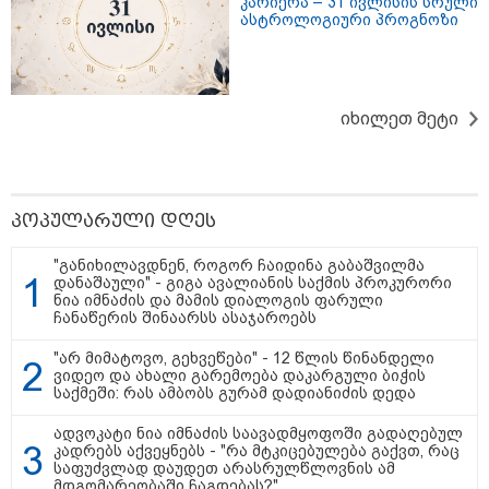
კარიერა – 31 ივლისის სრული
ასტროლოგიური პროგნოზი
16:41 / 08-08-2026
"კაპროვანში ზღვამ კიდევ ერთი
იხილეთ მეტი
ჭურვი გამორიყა, ადგილზე
მობილიზებულია პოლიცია და
სამაშველო" - რას წერს და რა
კადრებს აქვეყნებს თათია
ნიკოლაშვილი?
პოპულარული დღეს
12:18 / 08-08-2026
"განიხილავდნენ, როგორ ჩაიდინა გაბაშვილმა
"რუსეთმა განახორციელა
დანაშაული" - გიგა ავალიანის საქმის პროკურორი
საქართველოს ტერიტორიების
ნია იმნაძის და მამის დიალოგის ფარული
20%-ის ოკუპაცია და
ჩანაწერის შინაარსს ასაჯაროებს
სააკაშვილის, მისი რეჟიმის
ღალატი ვერანაირად ვერ
"არ მიმატოვო, გეხვეწები" - 12 წლის წინანდელი
გადაფარავს ამ დანაშაულს" -
ვიდეო და ახალი გარემოება დაკარგული ბიჭის
ირაკლი კობახიძე
საქმეში: რას ამბობს გურამ დადიანიძის დედა
13:16 / 08-08-2026
ადვოკატი ნია იმნაძის საავადმყოფოში გადაღებულ
"ძალიან ბევრ ინფორმაციას
კადრებს აქვეყნებს - "რა მტკიცებულება გაქვთ, რაც
ვიღებთ ხალხისგან" - რას წერს
საფუძვლად დაუდეთ არასრულწლოვნის ამ
ადვოკატი ტარიელ კაკაბაძე
მდგომარეობაში ჩაგდებას?"