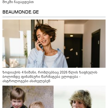
შოკში ჩაგაგდებთ
"ბულგარეთის საჰაერო
სივრცეში დრონი აფეთქდა" -
ბულგარეთის პრემიერ-მინისტრი
BEAUMONDE.GE
17:13 / 08-08-2026
"დასავლეთმა საქართველო
ჩვენ წინააღმდეგ
გეოპოლიტიკური ბრძოლის
უგუნურ იარაღად გამოიყენა" -
დიმიტრი მედვედევი
23:40 / 07-08-2026
ზოდიაქოს 4 ნიშანი, რომლებსაც 2026 წლის ზაფხულის
იტალიამ ყველა ქალაქში
განგაშის წითელი დონე
ბოლომდე ფინანსური წარმატება ელოდება -
გამოაცხადა
ასტროლოგები ასახელებენ
კატეგორიის ყველა სიახლე