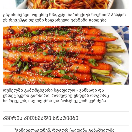
კატეგორიის ყველა სიახლე
გაგისინჯავთ ოდესმე სპაგეტი ბარბექიუს სოუსით? პასტის
ეს რეცეპტი თქვენი საყვარელი ვახშამი გახდება
"უნდა დაგვხვრიტოთ? - არა,
თქვენი დახვრეტა რაში გვაწყობს,
გუდაუთაში ქართველ ტყვეებში
უნდა გადაგცვალოთ..."
როდის დაიწყო რეალურად
საქართველო-რუსეთის ომი და
მთავარი შეცდომა, რომელიც
ღუმელში გამომცხვარი სტაფილო - ჯანსაღი და
საბედისწერო გამოდგა
ესთეტიკური გარნირი, რომელიც უხდება როგორც
ხორცეულს, ისე თევზსა და ბოსტნეულის კერძებს
შავ ზღვაში გემებზე
თავდასხმებმა რუსეთ-უკრაინის
კვირის კითხვადი სტატიები
ომში რეკორდული მასშტაბი
მიიღო
"განიხილავდნენ, როგორ ჩაიდინა გაბაშვილმა