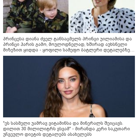
გარემოს ეროვნული სააგენტოს
პრინცესა დიანა ძველ ტანსაცმელს პრინცი უილიამისა და
ინფორმაციით, 9-11 აგვისტოს
პრინცი ჰარის გამო, მოულოდნელად, ხშირად აუხსნელი
საქართველოში მოსალოდნელია
მიზეზით ყიდდა - ყოფილი სამეფო ბატლერი დეტალებზე
დროგამოშვებით წვიმა
საკუთარ წიგნში საუბრობს
ვახტანგ კაპანაძე - დიახ, ომი
დაიწყო რუსეთმა და წერტილი!
აშშ-მა საქართველოში
დაფუძნებული კრიპტოკომპანია
დაასანქცირა
"ეს სასმელი უამრავ ვიტამინსა და მინერალს შეიცავს.
დილით 30 მილილიტრს ვსვამ" - მირანდა კერი საკუთარი
უჩვეულო დიეტის დეტალებს ასახელებს