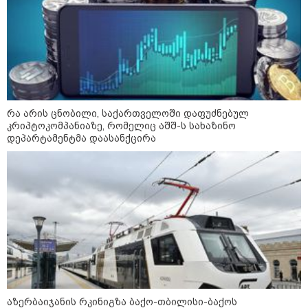
19:52 / 08-08-2026
"სანაპირო რაიონებში
მოსალოდნელია წვიმა" -
გარემოს ეროვნული სააგენტოს
გაფრთხილება: რომელ
რეგიონებში უნდა ველოდოთ
ელჭექს, სეტყვასა და ქარის
გაძლიერებას?
კატეგორიის ყველა სიახლე
რა არის ცნობილი, საქართველოში დაფუძნებულ
კრიპტოკომპანიაზე, რომელიც აშშ-ს სახაზინო
დეპარტამენტმა დაასანქცირა
მკითხველის რჩევით
აზერბაიჯანის რკინიგზა ბაქო-თბილისი-ბაქოს