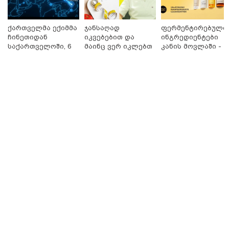
ბრალს წამიყენებს" - ცოტნე მირცხულავა
ქართველმა ექიმმა
ჯანსაღად
ფერმენტირებული
ჩინეთიდან
იკვებებით და
ინგრედიენტები
საქართველოში, 6
მაინც ვერ იკლებთ
კანის მოვლაში -
000 კილომეტრის
წონაში? - ლაშა
კორეული
დაშორებით,
უჩავა მთავარ
ინოვაციური
ტელერობოტული
მიზეზებზე
ბრენდი Manyo
ოპერაცია ჩაატარა
საუბრობს
საქართველოშია
- ისტორია
დაწერილია
18:51 / 08-08-2026
"ზურგს უკან ლაჩრულად მომეპარნენ და თავს
დამესხნენ - ასფალტზე თავი მრავალჯერ
დამარტყმევინეს, მირტყეს მუშტები" - რას ჰყვება
კურიერი, რომელსაც არასრულწლოვანები სასტიკად
გაუსწორდნენ?