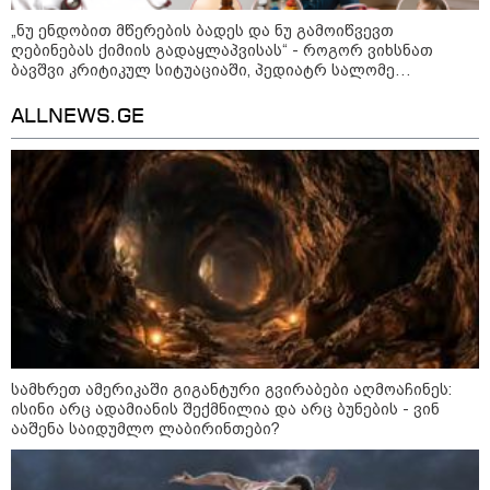
„ნუ ენდობით მწერების ბადეს და ნუ გამოიწვევთ
როგორ ჩავიცვათ 40 წლის
ღებინებას ქიმიის გადაყლაპვისას“ - როგორ ვიხსნათ
შემდეგ: მილიონერების
ბავშვი კრიტიკულ სიტუაციაში, პედიატრ სალომე
სტილისტის 8 ოქროს წესი და
ახვლედიანის რჩევები
აუცილებელი სამოსი
ALLNEWS.GE
მსოფლიო
სამხრეთ ამერიკაში გიგანტური გვირაბები აღმოაჩინეს:
ისინი არც ადამიანის შექმნილია და არც ბუნების - ვინ
ააშენა საიდუმლო ლაბირინთები?