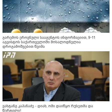
საქართველოს
თავისუფლებისთვის შეწირული
გმირების მემორიალზე
გაკეთდა" - "ნაციონალური
მოძრაობა"
19:03 / 08-08-2026
"მკაცრად ვგმობთ ირაკლი
კობახიძის განცხადებას" -
"კოალიცია ცვლილებისთვის"
გარემოს ეროვნული სააგენტოს ინფორმაციით, 9-11
აგვისტოს საქართველოში მოსალოდნელია
დროგამოშვებით წვიმა
16:33 / 08-08-2026
"გიორგი ბარამიძემ რაღაც
არასწორად ჩამოაყალიბა,
მაგრამ ნამდვილად არ
ეკუთვნის წიხლი ივანიშვილის
ღალატზე დაფუძნებული
დიქტატურის მსახურებისგან" -
მიხეილ სააკაშვილი
16:22 / 08-08-2026
"აი, ეს არის სამშობლოს
ვახტანგ კაპანაძე - დიახ, ომი დაიწყო რუსეთმა და
ღალატი" - როგორ ეხმაურება
ნიკა გვარამია აგვისტოს ომთან
წერტილი!