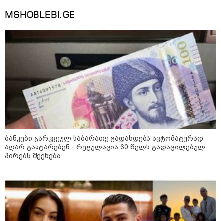
„ნაციონალური მოძრაობა“ -
MSHOBLEBI.GE
სიმბოლურია, რომ კობახიძის
მოღალატეობრივი განცხადება
საქართველოს
თავისუფლებისთვის შეწირული
გმირების მემორიალზე გაკეთდა
მოზაიკა
ბანკები გარკვეულ საბარათე გადახდებს ავტომატურად
აღარ გაატარებენ - რეგულაცია 60 წელს გადაცილებულ
პირებს შეეხება