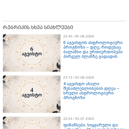
რუბრიკის სხვა სიახლეები
22:45 / 05-08-2026
6 აგვისტოს ასტროლოგიური
პროგნოზი – დღე, როდესაც
ბალანსი და ურთიერთობები
პირველ პლანზე გადადის
17:13 / 08-08-2026
23:13 / 03-08-2026
"დასავლეთმა საქართველო ჩვენ წინააღმდეგ
4 აგვისტო ახალი
გეოპოლიტიკური ბრძოლის უგუნურ იარაღად
შესაძლებლობების დღეა –
გამოიყენა" - დიმიტრი მედვედევი
სრული ასტროლოგიური
პროგნოზი
21:17 / 08-08-2026
აშშ-მა საქართველოში
22:24 / 30-07-2026
დაფუძნებული კრიპტოკომპანია
ფინანსები, სიყვარული და
დაასანქცირა