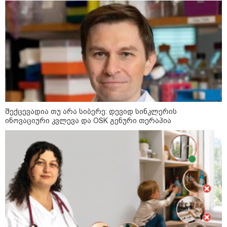
დღის ზოგადი
9
ასტროლოგიური
პროგნოზი
აგვისტო
შექცევადია თუ არა სიბერე: დევიდ სინკლერის
ინოვაციური კვლევა და OSK გენური თერაპია
აგვისტო აგარაკზე: ეს 5 საქმე
უნდა მოასწროთ შემოდგომის
დადგომამდე
ფული ამ ზოდიაქოს ნიშნების
ხელში აღმოჩნდება: ვინ
გამდიდრდება?