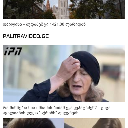
11:13 / 05-08-2026
Hisense წარმოგიდგენთ გზავნილს "ინოვაციები
უკეთესი ცხოვრებისათვის" FIFA-ს 2026 წლის
თბილისი - ბუდაპეშტი 1421.00 ლარიდან
მსოფლიო ჩემპიონატზე™
PALITRAVIDEO.GE
15:49 / 06-08-2026
შეიძინე ალდაგის სამოგზაურო დაზღვევა და
მიიღე გაორმაგებული ინტერნეტი
რა მისწერა ნია იმნაძის ბიძამ ეკა კუპატაძეს? - გიგა
ავალიანის დედა "სქრინს" აქვეყნებს
საზოგადოება