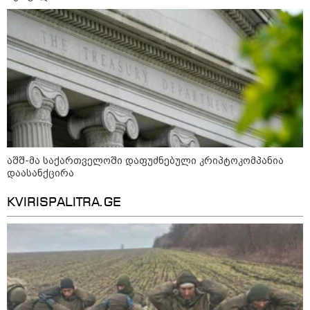
დაკავშირებით ირაკლი
კობახიძის განცხადებას?
კატეგორიის ყველა სიახლე
აშშ-მა საქართველოში დაფუძნებული კრიპტოკომპანია
„გადავწყვიტეთ, უკვე
დაასანქცირა
დასრულებული სივრცის
მონახულების შესაძლებლობა
ახლავე მოგცეთ“ - თბილისის
KVIRISPALITRA.GE
ახალი ზოოპარკი სატესტო
რეჟიმში იხსნება
რა არის ცნობილი,
საქართველოში დაფუძნებულ
კრიპტოკომპანიაზე, რომელიც
აშშ-ს სახაზინო დეპარტამენტმა
დაასანქცირა