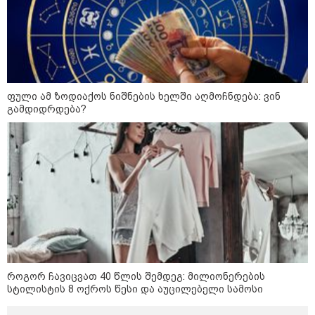
"სა­მარ­ცხვი­ნოა ეს ყვე­ლა­ფე­რი,
ყვე­ლა­ზე რბი­ლად რომ ვთქვა!" -
ნანკა კალატოზიშვილი გიორგი
ბარამიძის განცხადებას
ეხმაურება
ფული ამ ზოდიაქოს ნიშნების ხელში აღმოჩნდება: ვინ
გამდიდრდება?
"ეს ის ადგილია, საიდანაც
გუშინდელი ვიდეო ვირუსულად
გავრცელდა.... დანარჩენი თქვენ
განსაჯეთ, რამდენად
შესაძლებელია აქ ადამიანის
გადავარდნა" - რა კადრებს
აქვეყნებს კობა ახალაძე
მლეთიდან, სადაც 12 წლის წინ
გურამ დადიანიძე გაუჩინარდა?
პოლიტიკა
როგორ ჩავიცვათ 40 წლის შემდეგ: მილიონერების
სტილისტის 8 ოქროს წესი და აუცილებელი სამოსი